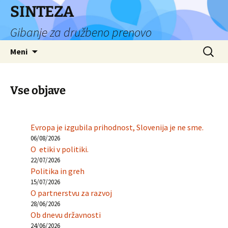
Preskoči
SINTEZA
na
Gibanje za družbeno prenovo
vsebino
Išči:
Meni
Vse objave
Evropa je izgubila prihodnost, Slovenija je ne sme.
06/08/2026
O etiki v politiki.
22/07/2026
Politika in greh
15/07/2026
O partnerstvu za razvoj
28/06/2026
Ob dnevu državnosti
24/06/2026