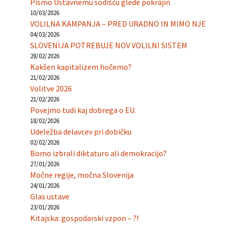
Pismo Ustavnemu sodišču glede pokrajin
10/03/2026
VOLILNA KAMPANJA – PRED URADNO IN MIMO NJE
04/03/2026
SLOVENIJA POTREBUJE NOV VOLILNI SISTEM
28/02/2026
Kakšen kapitalizem hočemo?
21/02/2026
Volitve 2026
21/02/2026
Povejmo tudi kaj dobrega o EU.
18/02/2026
Udeležba delavcev pri dobičku
02/02/2026
Bomo izbrali diktaturo ali demokracijo?
27/01/2026
Močne regije, močna Slovenija
24/01/2026
Glas ustave
23/01/2026
Kitajska: gospodarski vzpon – ?!