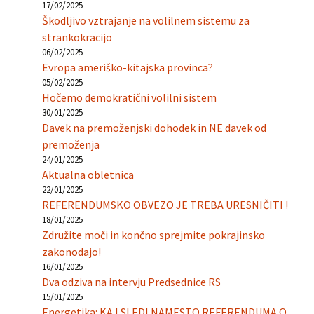
17/02/2025
Škodljivo vztrajanje na volilnem sistemu za
strankokracijo
06/02/2025
Evropa ameriško-kitajska provinca?
05/02/2025
Hočemo demokratični volilni sistem
30/01/2025
Davek na premoženjski dohodek in NE davek od
premoženja
24/01/2025
Aktualna obletnica
22/01/2025
REFERENDUMSKO OBVEZO JE TREBA URESNIČITI !
18/01/2025
Združite moči in končno sprejmite pokrajinsko
zakonodajo!
16/01/2025
Dva odziva na intervju Predsednice RS
15/01/2025
Energetika: KAJ SLEDI NAMESTO REFERENDUMA O