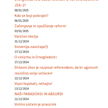
JEK-2?
08/01/2025
Kdo se boji pokrajin?
06/01/2025
Začenjanje in opuščanje reform
03/01/2025
Varstvo okolja
31/12/2024
Slovenija zaostaja(!)
27/12/2024
O cinizmu in črnogledosti
27/12/2024
Državni zbor je razpisal referendum, da bi ugotovil
resnično voljo volivcev!
22/12/2024
Vojni hujskači, nehajte!
13/12/2024
NAŠI PARADOKSI IN ABSURDI
11/12/2024
Volilni sistem je pravzrok