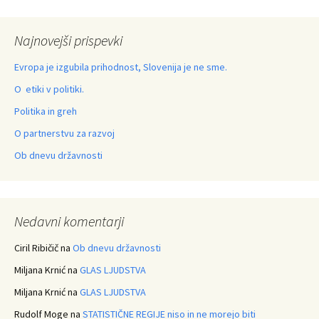
Najnovejši prispevki
Evropa je izgubila prihodnost, Slovenija je ne sme.
O etiki v politiki.
Politika in greh
O partnerstvu za razvoj
Ob dnevu državnosti
Nedavni komentarji
Ciril Ribičič
na
Ob dnevu državnosti
Miljana Krnić
na
GLAS LJUDSTVA
Miljana Krnić
na
GLAS LJUDSTVA
Rudolf Moge
na
STATISTIČNE REGIJE niso in ne morejo biti