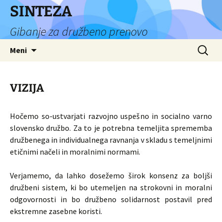
Preskoči
SINTEZA
na
Gibanje za družbeno prenovo
vsebino
Išči:
Meni
VIZIJA
Hočemo so-ustvarjati razvojno uspešno in socialno varno
slovensko družbo. Za to je potrebna temeljita sprememba
družbenega in individualnega ravnanja v skladu s temeljnimi
etičnimi načeli in moralnimi normami.
Verjamemo, da lahko dosežemo širok konsenz za boljši
družbeni sistem, ki bo utemeljen na strokovni in moralni
odgovornosti in bo družbeno solidarnost postavil pred
ekstremne zasebne koristi.