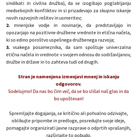
sindikati in civilna družba), da se izogibajo poglabljanju
medsebojnih konfliktov in si prizadevajo za skupno iskanje
novih razvojnih rešitev in usmeritev;
2.
mnenjske vodje in novinarje, da predstavljajo in
opozarjajo na pozitivne družbene vrednote in etična načela,
ki so edino poroštvo uspešnega družbenega razvoja;
3.
vsakega posameznika, da sam spoštuje univerzalna
etična načela in vrednote v svojem odnosu do sodržavljanov,
družbe in države in to zahteva tudi od drugih.
Stran je namenjena izmenjavi mnenj in iskanju
odgovorov.
Sodelujmo! Da nas bo čim več, da se bo slišal naš glas in da
bo upoštevan!
Spremljajte dogajanja, se kritično ali pohvalno odzivajte,
oblikujte pripombe in predloge, posredujte svoje ideje,
pomagajte organizirati javne razprave o odprtih vprašanjih,
razširjajte to pobudo.