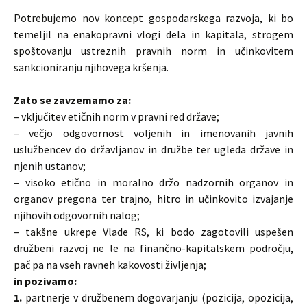
Potrebujemo nov koncept gospodarskega razvoja, ki bo
temeljil na enakopravni vlogi dela in kapitala, strogem
spoštovanju ustreznih pravnih norm in učinkovitem
sankcioniranju njihovega kršenja.
Zato se zavzemamo za:
– vključitev etičnih norm v pravni red države;
– večjo odgovornost voljenih in imenovanih javnih
uslužbencev do državljanov in družbe ter ugleda države in
njenih ustanov;
– visoko etično in moralno držo nadzornih organov in
organov pregona ter trajno, hitro in učinkovito izvajanje
njihovih odgovornih nalog;
– takšne ukrepe Vlade RS, ki bodo zagotovili uspešen
družbeni razvoj ne le na finančno-kapitalskem področju,
pač pa na vseh ravneh kakovosti življenja;
in pozivamo:
1.
partnerje v družbenem dogovarjanju (pozicija, opozicija,