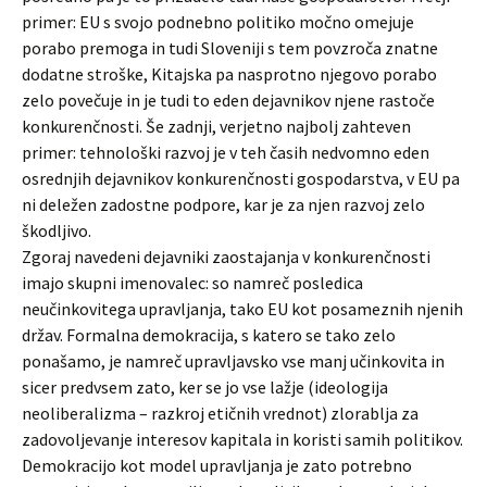
primer: EU s svojo podnebno politiko močno omejuje
porabo premoga in tudi Sloveniji s tem povzroča znatne
dodatne stroške, Kitajska pa nasprotno njegovo porabo
zelo povečuje in je tudi to eden dejavnikov njene rastoče
konkurenčnosti. Še zadnji, verjetno najbolj zahteven
primer: tehnološki razvoj je v teh časih nedvomno eden
osrednjih dejavnikov konkurenčnosti gospodarstva, v EU pa
ni deležen zadostne podpore, kar je za njen razvoj zelo
škodljivo.
Zgoraj navedeni dejavniki zaostajanja v konkurenčnosti
imajo skupni imenovalec: so namreč posledica
neučinkovitega upravljanja, tako EU kot posameznih njenih
držav. Formalna demokracija, s katero se tako zelo
ponašamo, je namreč upravljavsko vse manj učinkovita in
sicer predvsem zato, ker se jo vse lažje (ideologija
neoliberalizma – razkroj etičnih vrednot) zlorablja za
zadovoljevanje interesov kapitala in koristi samih politikov.
Demokracijo kot model upravljanja je zato potrebno