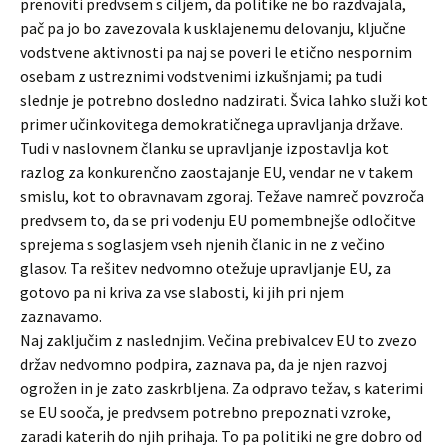
prenoviti predvsem s ciljem, da politike ne bo razdvajala,
pač pa jo bo zavezovala k usklajenemu delovanju, ključne
vodstvene aktivnosti pa naj se poveri le etično nespornim
osebam z ustreznimi vodstvenimi izkušnjami; pa tudi
slednje je potrebno dosledno nadzirati. Švica lahko služi kot
primer učinkovitega demokratičnega upravljanja države.
Tudi v naslovnem članku se upravljanje izpostavlja kot
razlog za konkurenčno zaostajanje EU, vendar ne v takem
smislu, kot to obravnavam zgoraj. Težave namreč povzroča
predvsem to, da se pri vodenju EU pomembnejše odločitve
sprejema s soglasjem vseh njenih članic in ne z večino
glasov. Ta rešitev nedvomno otežuje upravljanje EU, za
gotovo pa ni kriva za vse slabosti, ki jih pri njem
zaznavamo.
Naj zaključim z naslednjim. Večina prebivalcev EU to zvezo
držav nedvomno podpira, zaznava pa, da je njen razvoj
ogrožen in je zato zaskrbljena. Za odpravo težav, s katerimi
se EU sooča, je predvsem potrebno prepoznati vzroke,
zaradi katerih do njih prihaja. To pa politiki ne gre dobro od