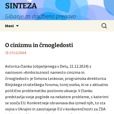
Preskoči
SINTEZA
na
Gibanje za družbeno prenovo
vsebino
Išči:
Meni
O cinizmu in črnogledosti
27/12/2024
Avtorica članka (objavljenega v Delu, 21.12.2024) z
naslovom »Ambicioznost namesto cinizma in
črnogledosti« je Simona Leskovar, programska direktorica
Blejskega strateškega foruma, torej oseba, ki se z aktualno
politično problematiko poslovno ukvarja. V članku
predstavlja svoje poglede na nekatere probleme, s katerimi
se sooča EU. Konkretneje obravnava dva izmed njih, to sta
vojna v Ukrajini in zaostajanje EU v konkurenčnosti za ZDA