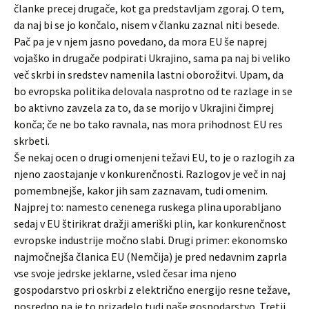
članke precej drugače, kot ga predstavljam zgoraj. O tem,
da naj bi se jo končalo, nisem v članku zaznal niti besede.
Pač pa je v njem jasno povedano, da mora EU še naprej
vojaško in drugače podpirati Ukrajino, sama pa naj bi veliko
več skrbi in sredstev namenila lastni oborožitvi. Upam, da
bo evropska politika delovala nasprotno od te razlage in se
bo aktivno zavzela za to, da se morijo v Ukrajini čimprej
konča; če ne bo tako ravnala, nas mora prihodnost EU res
skrbeti.
Še nekaj ocen o drugi omenjeni težavi EU, to je o razlogih za
njeno zaostajanje v konkurenčnosti. Razlogov je več in naj
pomembnejše, kakor jih sam zaznavam, tudi omenim.
Najprej to: namesto cenenega ruskega plina uporabljano
sedaj v EU štirikrat dražji ameriški plin, kar konkurenčnost
evropske industrije močno slabi. Drugi primer: ekonomsko
najmočnejša članica EU (Nemčija) je pred nedavnim zaprla
vse svoje jedrske jeklarne, vsled česar ima njeno
gospodarstvo pri oskrbi z električno energijo resne težave,
posredno pa je to prizadelo tudi naše gospodarstvo. Tretji