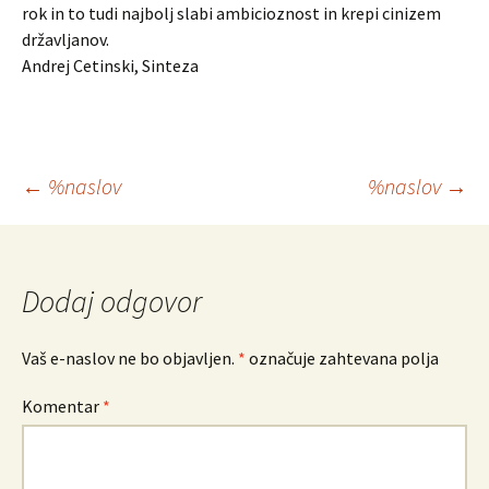
rok in to tudi najbolj slabi ambicioznost in krepi cinizem
državljanov.
Andrej Cetinski, Sinteza
Krmarjenje
←
%naslov
%naslov
→
po
prispevkih
Dodaj odgovor
Vaš e-naslov ne bo objavljen.
*
označuje zahtevana polja
Komentar
*