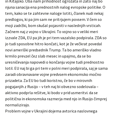
in Kitajsko. Oba nam prihodnost ogrožata in zato naj bo
njuna sanacija ena prednostnih nalog evropske politike. O
tem, kako se te zahtevne naloge lotiti, članek nudi nekaj
predlogov, ki pa jim sam ne pritrjujem povsem. V čem so
moji zadržki, bom skušal pojasniti v naslednjih vrsticah.
Začnem naj z vojno v Ukrajini. To vojno so v veliki meri
izzvale ZDA, EU pa jih je pri tem vazalsko podpirala. ZDA so
jo tudi sposobne hitro končati, kot je že večkrat povedal
novi ameriški predsednik Trump. Ta bo ameriško vladno
krmilo prevzel čez slab mesec in upajmo, da se bo
uresničevanja napovedi o končanju vojne tudi prednostno
lotil. EU naj bi ga pri tem v polni meri podpirala, saj je sama
zaradi obravnavane vojne predvsem ekonomsko močno
prizadeta. Za EU bo tudi koristno, če bo v mirovnih
pogajanjih z Rusijo – v teh naj bi obvezno sodelovala –
aktivno podprla rešitve, ki bodo v prid usmeritvi. da se
politična in ekonomska razmerja med njo in Rusijo čimprej
normalizirajo.
Problem vojne v Ukrajini dojema avtorica naslovnega