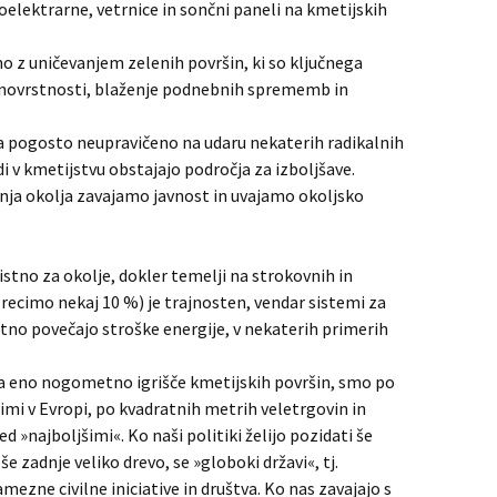
droelektrarne, vetrnice in sončni paneli na kmetijskih
o z uničevanjem zelenih površin, ki so ključnega
novrstnosti, blaženje podnebnih sprememb in
ta pogosto neupravičeno na udaru nekaterih radikalnih
di v kmetijstvu obstajajo področja za izboljšave.
anja okolja zavajamo javnost in uvajamo okoljsko
ristno za okolje, dokler temelji na strokovnih in
recimo nekaj 10 %) je trajnosten, vendar sistemi za
tno povečajo stroške energije, v nekaterih primerih
 za eno nogometno igrišče kmetijskih površin, smo po
imi v Evropi, po kvadratnih metrih veletrgovin in
 »najboljšimi«. Ko naši politiki želijo pozidati še
e zadnje veliko drevo, se »globoki državi«, tj.
mezne civilne iniciative in društva. Ko nas zavajajo s