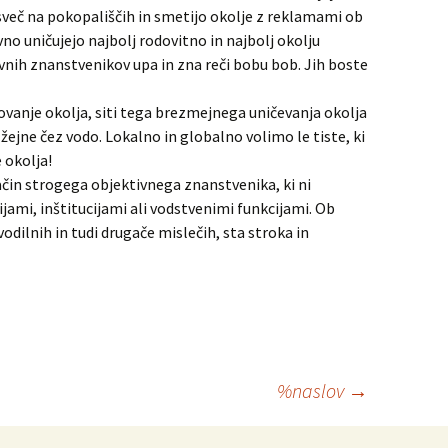
 sveč na pokopališčih in smetijo okolje z reklamami ob
vno uničujejo najbolj rodovitno in najbolj okolju
ivnih znanstvenikov upa in zna reči bobu bob. Jih boste
ovanje okolja, siti tega brezmejnega uničevanja okolja
 žejne čez vodo. Lokalno in globalno volimo le tiste, ki
 okolja!
čin strogega objektivnega znanstvenika, ki ni
jami, inštitucijami ali vodstvenimi funkcijami. Ob
ilnih in tudi drugače mislečih, sta stroka in
%naslov
→