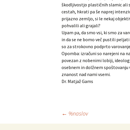
škodljivostjo plastičnih slamic ali
cestah, hkrati pa še naprej intenzi
prijazno zemljo, si le nekaj objekt
pohvalili ali grajali?
Upam pa, da smo vsi, ki smo za var
in da se ne bomo več pustili peljati
so za strokovno podprto varovanje
Opomba: izračuni so narejeni na na
povezan z nobenimi lobiji, ideologi
osebnem in dolžnem spoštovanju vod
znanost nad nami vsemi.
Dr. Matjaž Gams
Krmarjenje
←
%naslov
po