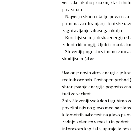
več tako okolju prijazni, zlasti hi
površinah.
– Največjo škodo okolju povzročam
pomena za ohranjanje biotske raz
zagotavljanje zdravega okolja.
– Kmetijstvo in jedrska energija s
zelenih ideologij, kljub temu da tu
– Sloveniji pogosto v imenu varov
škodljive rešitve.
Uvajanje novih virov energije je ko
realnih ocenah. Postopen prehod (
shranjevanje energije pogosto zna
tudi za večkrat.
Žal v Sloveniji vsak dan izgubimo
površini njiv na glavo med najslabš
kilometrih avtocest na glavo pa med
zadnjo zelenico v mestu in podreti š
interesom kapitala, upirajo le posa