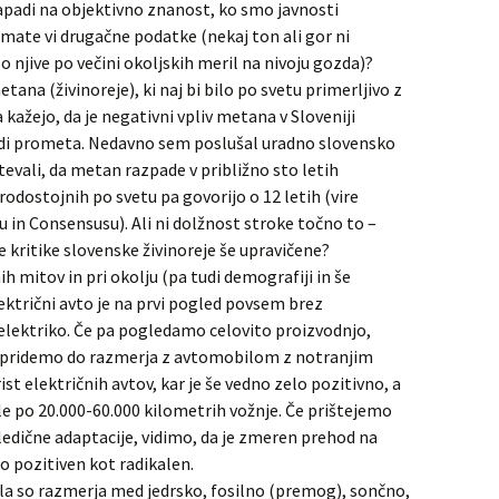
padi na objektivno znanost, ko smo javnosti
Imate vi drugačne podatke (nekaj ton ali gor ni
so njive po večini okoljskih meril na nivoju gozda)?
tana (živinoreje), ki naj bi bilo po svetu primerljivo z
 kažejo, da je negativni vpliv metana v Sloveniji
aradi prometa. Nedavno sem poslušal uradno slovensko
tevali, da metan razpade v približno sto letih
odostojnih po svetu pa govorijo o 12 letih (vire
u in Consensusu). Ali ni dolžnost stroke točno to –
de kritike slovenske živinoreje še upravičene?
h mitov in pri okolju (pa tudi demografiji in še
lektrični avto je na prvi pogled povsem brez
 elektriko. Če pa pogledamo celovito proizvodnjo,
 pridemo do razmerja z avtomobilom z notranjim
st električnih avtov, kar je še vedno zelo pozitivno, a
ele po 20.000-60.000 kilometrih vožnje. Če prištejemo
edične adaptacije, vidimo, da je zmeren prehod na
o pozitiven kot radikalen.
ikla so razmerja med jedrsko, fosilno (premog), sončno,