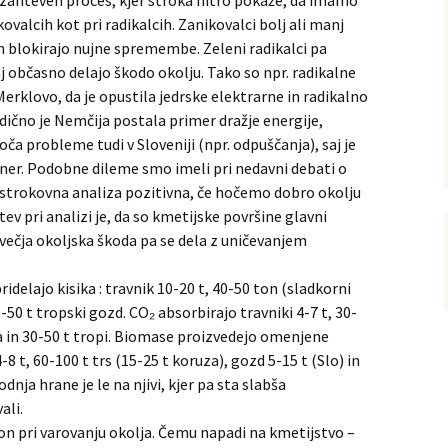
 zahteven proces, kjer stroka hitro pokaže, da imamo
ovalcih kot pri radikalcih. Zanikovalci bolj ali manj
n blokirajo nujne spremembe. Zeleni radikalci pa
j občasno delajo škodo okolju. Tako so npr. radikalne
erklovo, da je opustila jedrske elektrarne in radikalno
dično je Nemčija postala primer dražje energije,
a probleme tudi v Sloveniji (npr. odpuščanja), saj je
er. Podobne dileme smo imeli pri nedavni debati o
je strokovna analiza pozitivna, če hočemo dobro okolju
tev pri analizi je, da so kmetijske površine glavni
večja okoljska škoda pa se dela z uničevanjem
ridelajo kisika : travnik 10-20 t, 40-50 ton (sladkorni
0-50 t tropski gozd. CO₂ absorbirajo travniki 4-7 t, 30-
ija in 30-50 t tropi. Biomase proizvedejo omenjene
-8 t, 60-100 t trs (15-25 t koruza), gozd 5-15 t (Slo) in
dnja hrane je le na njivi, kjer pa sta slabša
ali.
on pri varovanju okolja. Čemu napadi na kmetijstvo –