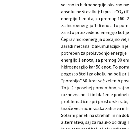
vetrno in hidroenergijo okvirno n
absolutne številke): Izpusti CO₂ (I
energijo 1 enota, za premog 160–2
za hidroenergijo 1–6 enot. To pom
za isto proizvedeno energijo kot je
Čeprav hidroenergija običajno velja
zaradi metana iz akumulacijskih je
potreben za proizvodnjo energije. 
energijo 1 enota, za premog 30 eno
hidroenergijo kar 50 enot. To pomen
pogosto šteli za okolju najbolj prij
“porabijo” 50-krat več zelenih pov
To je še posebej pomembno, saj so
raznovrstnosti in blaženje podnebn
problematične pri prostorski rabi,
tisoče vetrnic in vsaka zahteva infr
Solarni paneli na strehah in na dob
alternativa, saj za razliko od drug