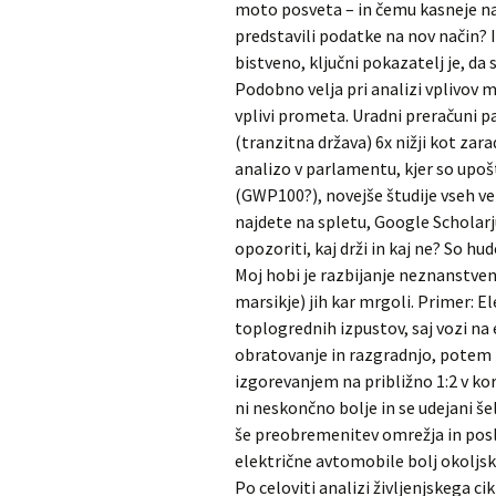
moto posveta – in čemu kasneje na
predstavili podatke na nov način? 
bistveno, ključni pokazatelj je, da 
Podobno velja pri analizi vplivov me
vplivi prometa. Uradni preračuni pa
(tranzitna država) 6x nižji kot z
analizo v parlamentu, kjer so upoš
(GWP100?), novejše študije vseh ver
najdete na spletu, Google Scholarj
opozoriti, kaj drži in kaj ne? So hu
Moj hobi je razbijanje neznanstveni
marsikje) jih kar mrgoli. Primer: E
toplogrednih izpustov, saj vozi na
obratovanje in razgradnjo, potem
izgorevanjem na približno 1:2 v kori
ni neskončno bolje in se udejani š
še preobremenitev omrežja in posl
električne avtomobile bolj okoljsk
Po celoviti analizi življenjskega c