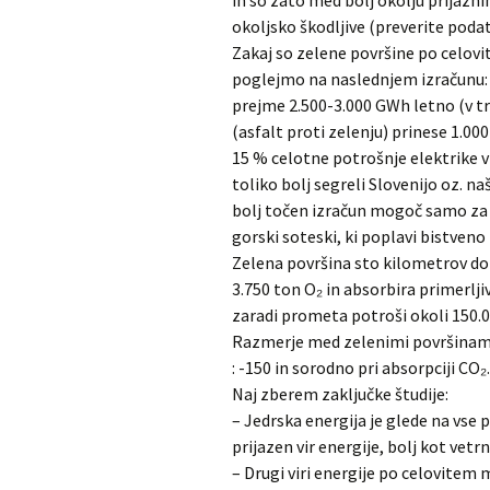
in so zato med bolj okolju prijazni
okoljsko škodljive (preverite poda
Zakaj so zelene površine po celovi
poglejmo na naslednjem izračunu: 1
prejme 2.500-3.000 GWh letno (v t
(asfalt proti zelenju) prinese 1.00
15 % celotne potrošnje elektrike v
toliko bolj segreli Slovenijo oz. n
bolj točen izračun mogoč samo za
gorski soteski, ki poplavi bistveno 
Zelena površina sto kilometrov dol
3.750 ton O₂ in absorbira primerlji
zaradi prometa potroši okoli 150.00
Razmerje med zelenimi površinami i
: -150 in sorodno pri absorpciji CO₂.
Naj zberem zaključke študije:
– Jedrska energija je glede na vse p
prijazen vir energije, bolj kot vetrn
– Drugi viri energije po celovitem