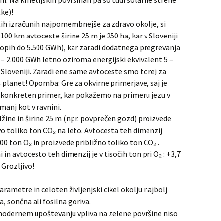
mi. Na kmetijskih površinah pa so tudi solarne strehe
tke)!
tih izračunih najpomembnejše za zdravo okolje, si
00 km avtoceste širine 25 m je 250 ha, kar v Sloveniji
ropih do 5.500 GWh), kar zaradi dodatnega pregrevanja
0 – 2.000 GWh letno oziroma energijski ekvivalent 5 –
 Sloveniji. Zaradi ene same avtoceste smo torej za
aš planet! Opomba: Gre za okvirne primerjave, saj je
 konkreten primer, kar pokažemo na primeru jezu v
manj kot v ravnini.
žine in širine 25 m (npr. povprečen gozd) proizvede
vo toliko ton CO₂ na leto. Avtocesta teh dimenzij
0 ton O₂ in proizvede približno toliko ton CO₂ .
n avtocesto teh dimenzij je v tisočih ton pri O₂ : +3,7
 Grozljivo!
arametre in celoten življenjski cikel okolju najbolj
a, sončna ali fosilna goriva.
 modernem upoštevanju vpliva na zelene površine niso