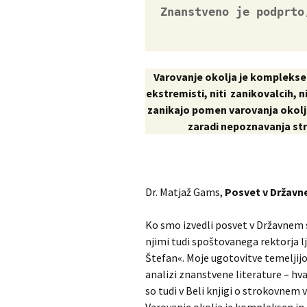
Znanstveno je podprto
Varovanje okolja je kompleksen
ekstremisti, niti zanikovalcih, ni
zanikajo pomen varovanja okolja
zaradi nepoznavanja str
Dr. Matjaž Gams,
Posvet v Državne
Ko smo izvedli posvet v Državnem 
njimi tudi spoštovanega rektorja lj
Štefan«. Moje ugotovitve temeljij
analizi znanstvene literature – hva
so tudi v Beli knjigi o strokovnem 