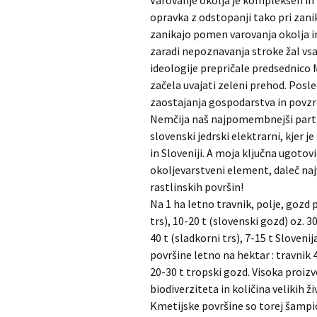
Varovanje okolja je kompleksen in
opravka z odstopanji tako pri zanik
zanikajo pomen varovanja okolja i
zaradi nepoznavanja stroke žal vsa
ideologije prepričale predsednico M
začela uvajati zeleni prehod. Posle
zaostajanja gospodarstva in povzroč
Nemčija naš najpomembnejši partn
slovenski jedrski elektrarni, kjer 
in Sloveniji. A moja ključna ugotovi
okoljevarstveni element, daleč naj
rastlinskih površin!
Na 1 ha letno travnik, polje, gozd p
trs), 10-20 t (slovenski gozd) oz. 3
40 t (sladkorni trs), 7-15 t Sloven
površine letno na hektar : travnik 4
20-30 t tropski gozd. Visoka proizvo
biodiverziteta in količina velikih živ
Kmetijske površine so torej šampi