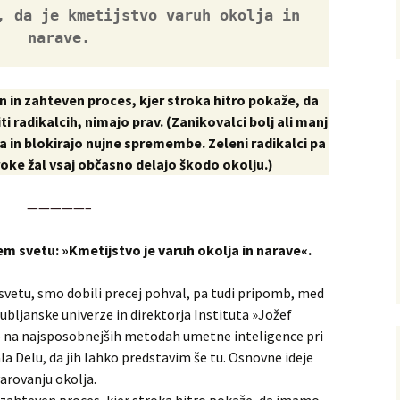
, da je kmetijstvo varuh okolja in 
narave.
 in zahteven proces, kjer stroka hitro pokaže, da
ti radikalcih, nimajo prav. (Zanikovalci bolj ali manj
 in blokirajo nujne spremembe. Zeleni radikalci pa
oke žal vsaj občasno delajo škodo okolju.)
—————–
m svetu: »Kmetijstvo je varuh okolja in narave«.
svetu, smo dobili precej pohval, pa tudi pripomb, med
ubljanske univerze in direktorja Instituta »Jožef
o na najsposobnejših metodah umetne inteligence pri
la Delu, da jih lahko predstavim še tu. Osnovne ideje
varovanju okolja.