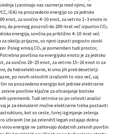
aslednja (zanimajo nas razmerja med njimi, ne
PCC, IEA) na proizvedeno energijo so za jedrsko
00 enot, za sončno 4–10 enot, za vetrno 1–3 enote in
eni, da premog povzroči do 200-krat več izpustov CO₂
drska energija, sončna pa približno 4–10-krat več.
 za okolju prijazno, so njeni izpusti pogosto visoki
zer. Poleg emisij CO₂ je pomemben tudi prostor,
Potrebna površina na energijsko enoto je za jedrsko
t, za sončno 20–25 enot, za vetrno 15–20 enot in za
i, da hidroelektrarne, ki smo jih pred desetletji
azne, po novih celovitih izračunih to niso več, saj
ršin na proizvedeno energijo kot jedrske elektrarne.
 zelene površine ključne za ohranjanje biotske
ih sprememb. Tudi vetrnice so po celoviti analizi
 saj je za ekvivalent močne elektrarne treba postaviti
astrukturo, kot so ceste, torej izginjanje zelenja.
ro izbranih (ne pa zelenih!) legah ostajajo dobra
ih virov energije ne zahtevajo dodatnih zelenih površin