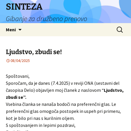
Preskoči
SINTEZA
na
Gibanje za družbeno prenovo
vsebino
Išči:
Meni
Ljudstvo, zbudi se!
08/04/2025
Spoštovani,
Sporočam, da je danes (7.4.2025) v reviji ONA (sestavni del
časopisa Delo) objavljen moj članek z naslovom “
Ljudstvo,
zbudi se”.
Vsebina članka se nanaša bodoči na preferenčni glas. Le
preferenčni glas omogoča postopek in uspeh pri primeru,
kot je bilo pri nas s kurilnim oljem.
S spoštovanjem in lepimi pozdravi,