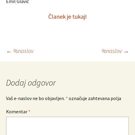
Emil Glavič
Članek je tukaj!
Krmarjenje
←
%naslov
%naslov
→
po
prispevkih
Dodaj odgovor
Vaš e-naslov ne bo objavljen.
*
označuje zahtevana polja
Komentar
*