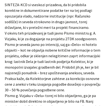
SINTEZA-KCD si vseskozi prizadeva, da bi pridobila
korektne in dokumentirane podatke ter na tej podlagi
opozarjala vlado, nadzorne institucije (npr. Računsko
sodišče) in seveda strokovno in drugo javnost, torej
državljane, ki v pretežni meri ta projekt financiramo.
V okviru teh prizadevanj je tudi javno Pismo ministru g. A.
Vizjaku, ki je za dogajanje na projektu 2TDK soodgovoren.
Pismo je seveda javno po intenciji, saj ga »Delo« ni hotelo
objaviti – kot ne objavlja nobene kritične informacije o tem
projektu, odkar je sklenjen nelegitimen zaprt informacijski
krog: lastnik Dela je tudi lastnik podjetja Kolektor, ki je
monopolni izvajalec gradbenih del. Pridobil jih je, ker je bil
najcenejši ponudnik – brez upoštevanja aneksov, seveda.
Praksa kaže, da Kolektorjeve zahteve za korekcijo osnovne
cene z aneksi v teku izvajanja pogodbe dosežejo v povprečju
30 – 50 % povečanja pogodbene cene.
Pismo g. Vizjaku v »Delu« torej ni bilo objavljeno, ga je pa
minister dobil direktno in objavljeno je bilo na FB. Nanj