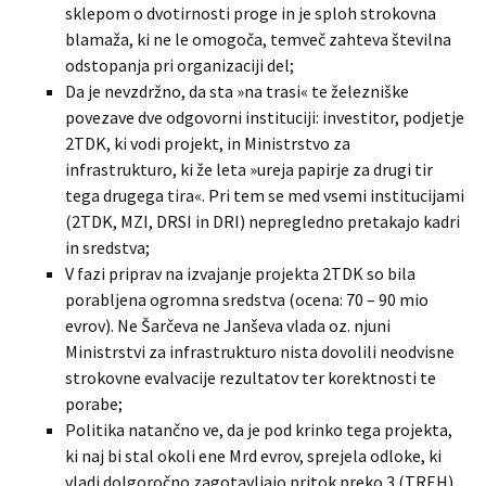
sklepom o dvotirnosti proge in je sploh strokovna
blamaža, ki ne le omogoča, temveč zahteva številna
odstopanja pri organizaciji del;
Da je nevzdržno, da sta »na trasi« te železniške
povezave dve odgovorni instituciji: investitor, podjetje
2TDK, ki vodi projekt, in Ministrstvo za
infrastrukturo, ki že leta »ureja papirje za drugi tir
tega drugega tira«. Pri tem se med vsemi institucijami
(2TDK, MZI, DRSI in DRI) nepregledno pretakajo kadri
in sredstva;
V fazi priprav na izvajanje projekta 2TDK so bila
porabljena ogromna sredstva (ocena: 70 – 90 mio
evrov). Ne Šarčeva ne Janševa vlada oz. njuni
Ministrstvi za infrastrukturo nista dovolili neodvisne
strokovne evalvacije rezultatov ter korektnosti te
porabe;
Politika natančno ve, da je pod krinko tega projekta,
ki naj bi stal okoli ene Mrd evrov, sprejela odloke, ki
vladi dolgoročno zagotavljajo pritok preko 3 (TREH)