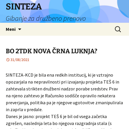
Preskoči
SINTEZA
na
Gibanje za družbeno prenovo
vsebino
Išči:
Meni
BO 2TDK NOVA ČRNA LUKNJA?
31/08/2021
SINTEZA-KCD je bila ena redkih institucij, ki je vztrajno
opozarjala na nepravilnosti pri izvajanju projekta TEŠ 6 in
zahtevala strikten družbeni nadzor porabe sredstev. Prav
na njeno zahtevo je Računsko sodišče opravilo nekatera
preverjanja, politika pa je njegove ugotovitve zmanipulirala
in zaprla v predale.
Danes je jasno: projekt TEŠ 6 je bil od vsega začetka
zgrešen, naslednja leta bo njegova razgradnja stala (s