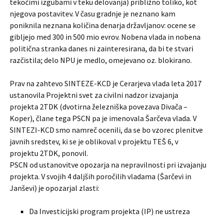
tekočimi izgubami v teku delovanja) približno toliko, kot
njegova postavitev. V času gradnje je neznano kam
poniknila neznana količina denarja državljanov: ocene se
gibljejo med 300 in 500 mio evrov. Nobena vlada in nobena
politična stranka danes ni zainteresirana, da bi te stvari
razčistila; delo NPU je medlo, omejevano oz. blokirano.
Prav na zahtevo SINTEZE-KCD je Cerarjeva vlada leta 2017
ustanovila Projektni svet za civilni nadzor izvajanja
projekta 2TDK (dvotirna železniška povezava Divača –
Koper), člane tega PSCN pa je imenovala Šarčeva vlada. V
SINTEZI-KCD smo namreč ocenili, da se bo vzorec plenitve
javnih sredstev, ki se je oblikoval v projektu TEŠ 6, v
projektu 2TDK, ponovil.
PSCN od ustanovitve opozarja na nepravilnosti pri izvajanju
projekta. V svojih 4 daljših poročilih vladama (Šarčevi in
Janševi) je opozarjal zlasti:
Da Investicijski program projekta (IP) ne ustreza