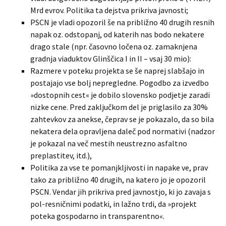
Mrd evrov. Politika ta dejstva prikriva javnosti;
PSCN je vladi opozoril še na približno 40 drugih resnih
napak oz. odstopanj, od katerih nas bodo nekatere
drago stale (npr. časovno ločena oz. zamaknjena
gradnja viaduktov Glinščica I in II – vsaj 30 mio):
Razmere v poteku projekta se še naprej slabšajo in
postajajo vse bolj nepregledne. Pogodbo za izvedbo
»dostopnih cest« je dobilo slovensko podjetje zaradi
nizke cene. Pred zaključkom del je priglasilo za 30%
zahtevkov za anekse, čeprav se je pokazalo, da so bila
nekatera dela opravljena daleč pod normativi (nadzor
je pokazal na več mestih neustrezno asfaltno
preplastitev, itd.),
Politika za vse te pomanjkljivosti in napake ve, prav
tako za približno 40 drugih, na katero jo je opozoril
PSCN. Vendar jih prikriva pred javnostjo, ki jo zavaja s
pol-resničnimi podatki, in lažno trdi, da »projekt
poteka gospodarno in transparentno«.