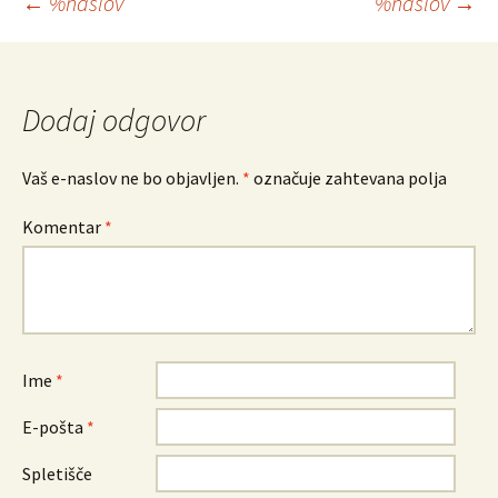
Krmarjenje
←
%naslov
%naslov
→
po
prispevkih
Dodaj odgovor
Vaš e-naslov ne bo objavljen.
*
označuje zahtevana polja
Komentar
*
Ime
*
E-pošta
*
Spletišče