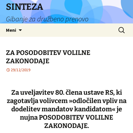
Preskoči
SINTEZA
na
Gibanje za družbeno prenovo
vsebino
Išči:
Meni
ZA POSODOBITEV VOLILNE
ZAKONODAJE
29/12/2019
Za uveljavitev 80. člena ustave RS, ki
zagotavlja volivcem »odločilen vpliv na
dodelitev mandatov kandidatom« je
nujna POSODOBITEV VOLILNE
ZAKONODAJE.