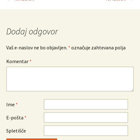
Krmarjenje
po
prispevkih
Dodaj odgovor
Vaš e-naslov ne bo objavljen.
*
označuje zahtevana polja
Komentar
*
Ime
*
E-pošta
*
Spletišče