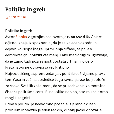
Politika in greh
15/07/2026
Politika in greh.
Avtor
članka
z gornjim naslovom je
Ivan Svetlik.
V njem
očitno izhaja iz spoznanja , da je etika eden osrednjih
dejavnikov uspešnega upravljanja države, te pa je v
demokratični politiki vse manj. Tako med drugim ugotavlja,
da je zanjo tudi požrešnost postala vrlina in jo celo
krščanstvo ne obravnava več kritično.
Največ etičnega sprenevedanja v politiki doživljamo prav v
tem času in večina posledice tega ravnanja vse bolj boleče
zaznava. Svetlik zato meni, da se prizadevanje za moralno
čistost politike sicer sliši nekoliko naivno, a se mu ne bomo
mogli izogniti.
Etika v politiki je nedvomno postala izjemno akuten
problem in Svetlik je eden redkih, ki nanj javno opozarja.