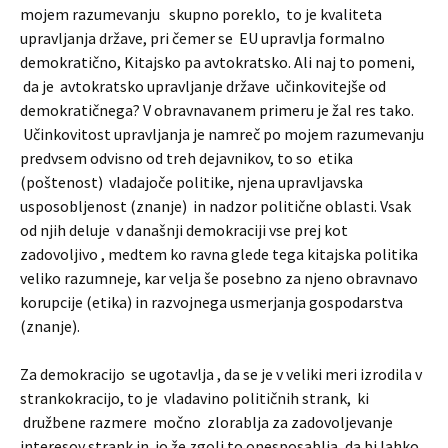
mojem razumevanju skupno poreklo, to je kvaliteta
upravljanja države, pri čemer se EU upravlja formalno
demokratično, Kitajsko pa avtokratsko. Ali naj to pomeni,
da je avtokratsko upravljanje države učinkovitejše od
demokratičnega? V obravnavanem primeru je žal res tako.
Učinkovitost upravljanja je namreč po mojem razumevanju
predvsem odvisno od treh dejavnikov, to so etika
(poštenost) vladajoče politike, njena upravljavska
usposobljenost (znanje) in nadzor politične oblasti. Vsak
od njih deluje v današnji demokraciji vse prej kot
zadovoljivo , medtem ko ravna glede tega kitajska politika
veliko razumneje, kar velja še posebno za njeno obravnavo
korupcije (etika) in razvojnega usmerjanja gospodarstva
(znanje).
Za demokracijo se ugotavlja , da se je v veliki meri izrodila v
strankokracijo, to je vladavino političnih strank, ki
družbene razmere močno zlorablja za zadovoljevanje
interesov strank in jo že zgolj to onesposablja, da bi lahko