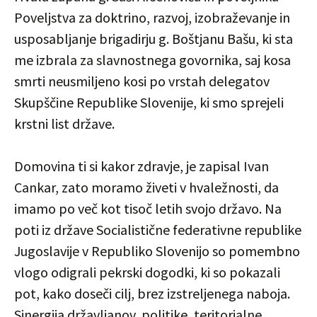
Poveljstva za doktrino, razvoj, izobraževanje in
usposabljanje brigadirju g. Boštjanu Bašu, ki sta
me izbrala za slavnostnega govornika, saj kosa
smrti neusmiljeno kosi po vrstah delegatov
Skupščine Republike Slovenije, ki smo sprejeli
krstni list države.
Domovina ti si kakor zdravje, je zapisal Ivan
Cankar, zato moramo živeti v hvaležnosti, da
imamo po več kot tisoč letih svojo državo. Na
poti iz države Socialistične federativne republike
Jugoslavije v Republiko Slovenijo so pomembno
vlogo odigrali pekrski dogodki, ki so pokazali
pot, kako doseči cilj, brez izstreljenega naboja.
Sinergija državljanov, politike, teritorialne