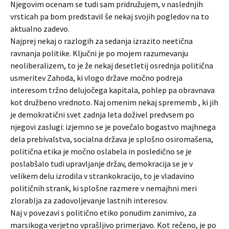
Njegovim ocenam se tudi sam pridružujem, v naslednjih
vrsticah pa bom predstavil še nekaj svojih pogledov na to
aktualno zadevo.
Najprej nekaj o razlogih za sedanja izrazito neetična
ravnanja politike. Ključni je po mojem razumevanju
neoliberalizem, to je že nekaj desetletij osrednja politična
usmeritev Zahoda, ki vlogo države močno podreja
interesom tržno delujočega kapitala, pohlep pa obravnava
kot družbeno vrednoto. Naj omenim nekaj sprememb , ki jih
je demokratični svet zadnja leta doživel predvsem po
njegovi zaslugi: izjemno se je povečalo bogastvo majhnega
dela prebivalstva, socialna država je splošno osiromašena,
politična etika je močno oslabela in posledično se je
poslabšalo tudi upravljanje držav, demokracija se je v
velikem delu izrodila v strankokracijo, to je vladavino
političnih strank, ki splošne razmere v nemajhni meri
zlorablja za zadovoljevanje lastnih interesov.
Naj v povezavi s politično etiko ponudim zanimivo, za
marsikoga verjetno vprašljivo primerjavo. Kot rečeno, je po