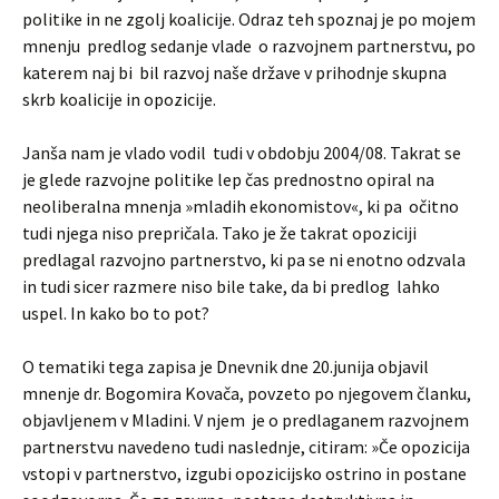
politike in ne zgolj koalicije. Odraz teh spoznaj je po mojem
mnenju predlog sedanje vlade o razvojnem partnerstvu, po
katerem naj bi bil razvoj naše države v prihodnje skupna
skrb koalicije in opozicije.
Janša nam je vlado vodil tudi v obdobju 2004/08. Takrat se
je glede razvojne politike lep čas prednostno opiral na
neoliberalna mnenja »mladih ekonomistov«, ki pa očitno
tudi njega niso prepričala. Tako je že takrat opoziciji
predlagal razvojno partnerstvo, ki pa se ni enotno odzvala
in tudi sicer razmere niso bile take, da bi predlog lahko
uspel. In kako bo to pot?
O tematiki tega zapisa je Dnevnik dne 20.junija objavil
mnenje dr. Bogomira Kovača, povzeto po njegovem članku,
objavljenem v Mladini. V njem je o predlaganem razvojnem
partnerstvu navedeno tudi naslednje, citiram: »Če opozicija
vstopi v partnerstvo, izgubi opozicijsko ostrino in postane