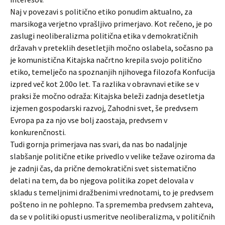
Naj v povezavi s politično etiko ponudim aktualno, za
marsikoga verjetno vprašljivo primerjavo. Kot rečeno, je po
zaslugi neoliberalizma politična etika v demokratičnih
državah v preteklih desetletjih močno oslabela, sočasno pa
je komunistična Kitajska načrtno krepila svojo politično
etiko, temelječo na spoznanjih njihovega filozofa Konfucija
izpred več kot 2.00o let. Ta razlika v obravnavi etike se v
praksi že močno odraža: Kitajska beleži zadnja desetletja
izjemen gospodarski razvoj, Zahodni svet, še predvsem
Evropa pa za njo vse bolj zaostaja, predvsem v
konkurenčnosti.
Tudi gornja primerjava nas svari, da nas bo nadaljnje
slabšanje politične etike privedlo v velike težave oziroma da
je zadnji čas, da prične demokratični svet sistematično
delati na tem, da bo njegova politika zopet delovala v
skladu s temeljnimi dražbenimi vrednotami, to je predvsem
pošteno in ne pohlepno. Ta sprememba predvsem zahteva,
da se v politiki opusti usmeritve neoliberalizma, v političnih