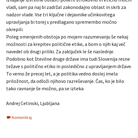
vladi, sam pa naj bi zadržal zakonodajno oblast in skrb za
nadzor vlade. Vse tri ključne i dejavnike učinkovitega
upravljanja bi torej s predlagano spremembo močno
okrepili.
Poleg omenjenih obstoja po mojem razumevanju še nekaj
možnosti za krepitev politične etike, a bom o njih kaj več
navedel ob drugi priliki. Za zaključek le še naslednje.
Podobno kot številne druge države ima tudi Slovenija resne
težave s politično etiko in posledično z upravljanjem države.
To vemo že precej let, a je politika vedno doslej imela
priložnost, da odloži njihovo razreševanje. Čas, ko je bilo
tako ravnanje še možno, pa se izteka.
Andrej Cetinski, Ljubljana
Komentiraj