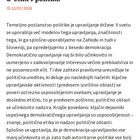
22/07/2026
Temeljno poslanstvo politike je upravljanje države. V svetu
se uporablja več modelov tega upravljanja, značilnosti
tega, ki ga splošno uporabljamo na Zahodu in tudi v
Sloveniji, pa opredeljujemo z besedo demokracija.
Demokratično upravljanje naj bi bilo učinkovito in
usmerjeno v zadovoljevanje interesov večine prebivalstva in
ne posameznih elit. Ti dve zahtevi praviloma uresničuje le
politična ureditev, ki deluje po naslednjih načelih: ključne
upravljavske aktivnosti (predvsem izvršilno oblast) se
poveri ustrezno usposobljenim osebam; upravljanje je
dosledno etično, to je predvsem pošteno; politično oblast
se učinkovito nadzira. Krajše povedano: ključni dejavniki
uspešnega demokratičnega upravljanja so usposobljenost –
znanje, politična etika in nadzor politične oblasti.
Splošno se ugotavlja, da je demokracija upravljavsko vse
manj učinkovita in jo zato tudi avtoritarne politike vse bolj