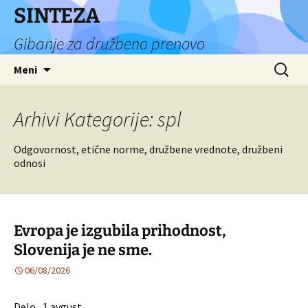
Preskoči
SINTEZA
na
Gibanje za družbeno prenovo
vsebino
Išči:
Meni
Arhivi Kategorije: spl
Odgovornost, etične norme, družbene vrednote, družbeni
odnosi
Evropa je izgubila prihodnost,
Slovenija je ne sme.
06/08/2026
Delo, 1.avgust