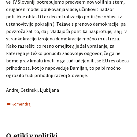
ve. (V Sloveniji potrebujemo predvsem nov volilni sistem,
drugačen model oblikovanja vlade, učinkovit nadzor
politične oblasti ter decentralizacijo politične oblasti z
ustanovitvijo pokrajin ). Težave s prenovo demokracije pa
povzroča žal to, da ji vladajoča politika nasprotuje, saj ji v
strankokracijo izrojena demokracija močno m ustreza.
Kako razrešiti to resno omejitev, je žal vprašanje, za
katerega je težko ponuditi zadovoljiv odgovor; če ga ne
bomo prav kmalu imeli in ga tudi udejanjili, se EU res obeta
prihodnost, kot jo napoveduje Damijan, to pa bi močno
ogrozilo tudi prihodnji razvoj Slovenije.
Andrej Cetinski, Ljubljana
Komentiraj
O etiki v politiki.