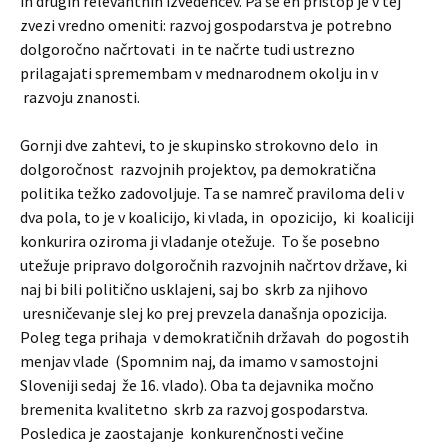
in drugih relevantnih izvedencev. Pa še en pristop je v tej
zvezi vredno omeniti: razvoj gospodarstva je potrebno
dolgoročno načrtovati in te načrte tudi ustrezno
prilagajati spremembam v mednarodnem okolju in v
razvoju znanosti.
Gornji dve zahtevi, to je skupinsko strokovno delo in
dolgoročnost razvojnih projektov, pa demokratična
politika težko zadovoljuje. Ta se namreč praviloma deli v
dva pola, to je v koalicijo, ki vlada, in opozicijo, ki koaliciji
konkurira oziroma ji vladanje otežuje. To še posebno
utežuje pripravo dolgoročnih razvojnih načrtov države, ki
naj bi bili politično usklajeni, saj bo skrb za njihovo
uresničevanje slej ko prej prevzela današnja opozicija.
Poleg tega prihaja v demokratičnih državah do pogostih
menjav vlade (Spomnim naj, da imamo v samostojni
Sloveniji sedaj že 16. vlado). Oba ta dejavnika močno
bremenita kvalitetno skrb za razvoj gospodarstva.
Posledica je zaostajanje konkurenčnosti večine