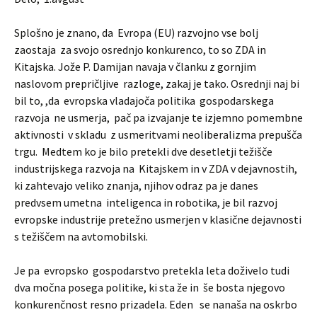
Splošno je znano, da Evropa (EU) razvojno vse bolj
zaostaja za svojo osrednjo konkurenco, to so ZDA in
Kitajska. Jože P. Damijan navaja v članku z gornjim
naslovom prepričljive razloge, zakaj je tako. Osrednji naj bi
bil to, ,da evropska vladajoča politika gospodarskega
razvoja ne usmerja, pač pa izvajanje te izjemno pomembne
aktivnosti v skladu z usmeritvami neoliberalizma prepušča
trgu. Medtem ko je bilo pretekli dve desetletji težišče
industrijskega razvoja na Kitajskem in v ZDA v dejavnostih,
ki zahtevajo veliko znanja, njihov odraz pa je danes
predvsem umetna inteligenca in robotika, je bil razvoj
evropske industrije pretežno usmerjen v klasične dejavnosti
s težiščem na avtomobilski.
Je pa evropsko gospodarstvo pretekla leta doživelo tudi
dva močna posega politike, ki sta že in še bosta njegovo
konkurenčnost resno prizadela. Eden se nanaša na oskrbo