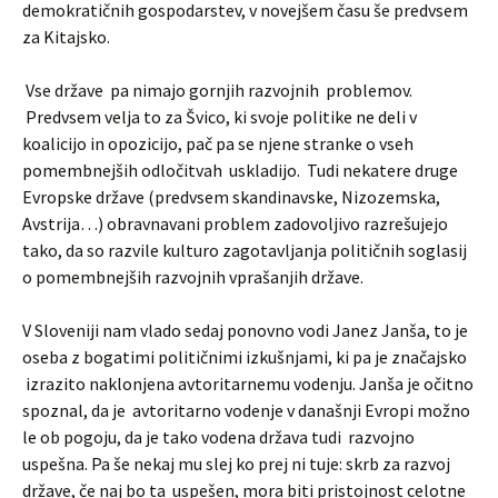
demokratičnih gospodarstev, v novejšem času še predvsem
za Kitajsko.
Vse države pa nimajo gornjih razvojnih problemov.
Predvsem velja to za Švico, ki svoje politike ne deli v
koalicijo in opozicijo, pač pa se njene stranke o vseh
pomembnejših odločitvah uskladijo. Tudi nekatere druge
Evropske države (predvsem skandinavske, Nizozemska,
Avstrija…) obravnavani problem zadovoljivo razrešujejo
tako, da so razvile kulturo zagotavljanja političnih soglasij
o pomembnejših razvojnih vprašanjih države.
V Sloveniji nam vlado sedaj ponovno vodi Janez Janša, to je
oseba z bogatimi političnimi izkušnjami, ki pa je značajsko
izrazito naklonjena avtoritarnemu vodenju. Janša je očitno
spoznal, da je avtoritarno vodenje v današnji Evropi možno
le ob pogoju, da je tako vodena država tudi razvojno
uspešna. Pa še nekaj mu slej ko prej ni tuje: skrb za razvoj
države, če naj bo ta uspešen, mora biti pristojnost celotne