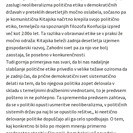
zaslugi neoliberalizma politična etika v demokratičnih
državah v preteklih desetletjih močno oslabela, sočasno pa
je komunistična Kitajska načrtno krepila svojo politično
etiko, temelječo na spoznanjih filozofa Konfucija izpred
več kot 2.00o let. Ta razlika v obravnavi etike se v praksi že
močno odraža: Kitajska beleži zadnja desetletja izjemen
gospodarski razvoj, Zahodni svet pa za njo vse bolj
zaostaja, še posebno v konkurenčnosti.
Tudi gornja primerjava nas svari, da bi nas nadaljnje
slabšanje politične etike privedlo v velike težave oziroma da
je zadnji čas, da prične demokratični svet sistematično
delati na tem, da bo njegova politika zopet delovala v
skladu s temeljnimi dražbenimi vrednotami, to je predvsem
pošteno in ne pohlepno. Ta sprememba predvsem zahteva,
da se v politiki opusti usmeritve neoliberalizma, v političnih
sistemih držav pa naj bi se opustilo rešitve,, ki neetično
delovanje politike dopuščajo ali ga celo spodbujajo. O tem,
kaj konkretno bi bilo po mojem mnenju primerno