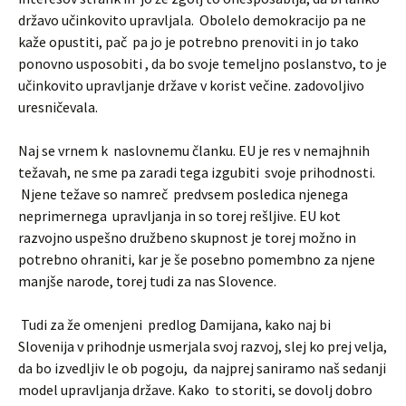
državo učinkovito upravljala. Obolelo demokracijo pa ne
kaže opustiti, pač pa jo je potrebno prenoviti in jo tako
ponovno usposobiti , da bo svoje temeljno poslanstvo, to je
učinkovito upravljanje države v korist večine. zadovoljivo
uresničevala.
Naj se vrnem k naslovnemu članku. EU je res v nemajhnih
težavah, ne sme pa zaradi tega izgubiti svoje prihodnosti.
Njene težave so namreč predvsem posledica njenega
neprimernega upravljanja in so torej rešljive. EU kot
razvojno uspešno družbeno skupnost je torej možno in
potrebno ohraniti, kar je še posebno pomembno za njene
manjše narode, torej tudi za nas Slovence.
Tudi za že omenjeni predlog Damijana, kako naj bi
Slovenija v prihodnje usmerjala svoj razvoj, slej ko prej velja,
da bo izvedljiv le ob pogoju, da najprej saniramo naš sedanji
model upravljanja države. Kako to storiti, se dovolj dobro