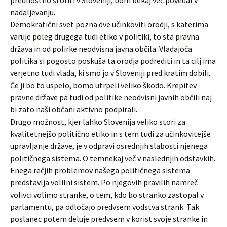
prednostno storiti v Sloveniji, bom bekaj več povedal v
nadaljevanju.
Demokratični svet pozna dve učinkoviti orodji, s katerima
varuje poleg drugega tudi etiko v politiki, to sta pravna
država in od polirke neodvisna javna občila. Vladajoča
politika si pogosto poskuša ta orodja podrediti in ta cilj ima
verjetno tudi vlada, ki smo jo v Sloveniji pred kratim dobili.
Če ji bo to uspelo, bomo utrpeli veliko škodo. Krepitev
pravne države pa tudi od politike neodvisni javnih občili naj
bi zato naši občani aktivno podpirali.
Drugo možnost, kjer lahko Slovenija veliko stori za
kvalitetnejšo politično etiko in s tem tudi za učinkovitejše
upravljanje države, je v odpravi osrednjih slabosti njenega
političnega sistema. O temnekaj več v naslednjih odstavkih.
Enega rečjih problemov našega političnega sistema
predstavlja volilni sistem. Po njegovih pravilih namreč
volivci volimo stranke, o tem, kdo bo stranko zastopal v
parlamentu, pa odločajo predvsem vodstva strank. Tak
poslanec potem deluje predvsem v korist svoje stranke in