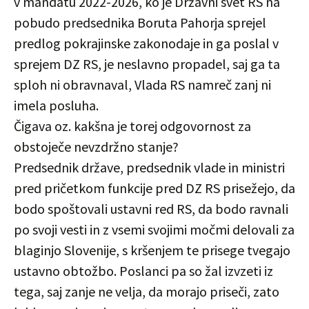
v mandatu 2022-2026, ko je Državni svet RS na
pobudo predsednika Boruta Pahorja sprejel
predlog pokrajinske zakonodaje in ga poslal v
sprejem DZ RS, je neslavno propadel, saj ga ta
sploh ni obravnaval, Vlada RS namreč zanj ni
imela posluha.
Čigava oz. kakšna je torej odgovornost za
obstoječe nevzdržno stanje?
Predsednik države, predsednik vlade in ministri
pred pričetkom funkcije pred DZ RS prisežejo, da
bodo spoštovali ustavni red RS, da bodo ravnali
po svoji vesti in z vsemi svojimi močmi delovali za
blaginjo Slovenije, s kršenjem te prisege tvegajo
ustavno obtožbo. Poslanci pa so žal izvzeti iz
tega, saj zanje ne velja, da morajo priseči, zato