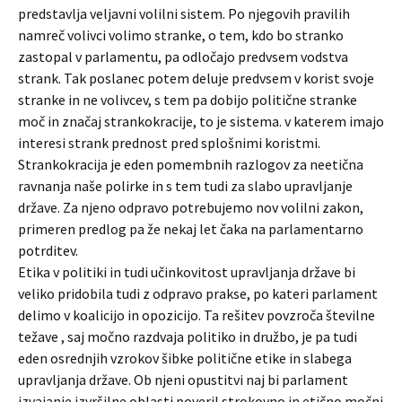
predstavlja veljavni volilni sistem. Po njegovih pravilih
namreč volivci volimo stranke, o tem, kdo bo stranko
zastopal v parlamentu, pa odločajo predvsem vodstva
strank. Tak poslanec potem deluje predvsem v korist svoje
stranke in ne volivcev, s tem pa dobijo politične stranke
moč in značaj strankokracije, to je sistema. v katerem imajo
interesi strank prednost pred splošnimi koristmi.
Strankokracija je eden pomembnih razlogov za neetična
ravnanja naše polirke in s tem tudi za slabo upravljanje
države. Za njeno odpravo potrebujemo nov volilni zakon,
primeren predlog pa že nekaj let čaka na parlamentarno
potrditev.
Etika v politiki in tudi učinkovitost upravljanja države bi
veliko pridobila tudi z odpravo prakse, po kateri parlament
delimo v koalicijo in opozicijo. Ta rešitev povzroča številne
težave , saj močno razdvaja politiko in družbo, je pa tudi
eden osrednjih vzrokov šibke politične etike in slabega
upravljanja države. Ob njeni opustitvi naj bi parlament
izvajanje izvršilne oblasti poveril strokovno in etično močni