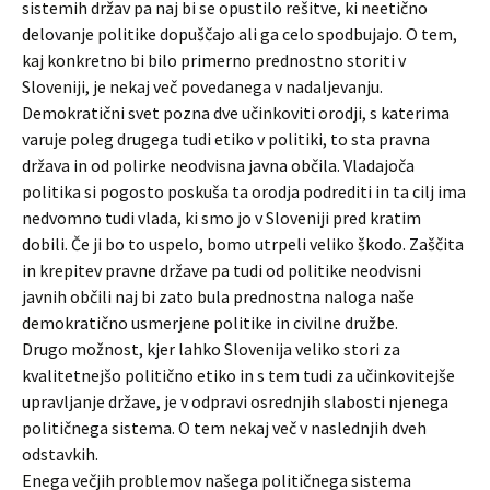
sistemih držav pa naj bi se opustilo rešitve, ki neetično
delovanje politike dopuščajo ali ga celo spodbujajo. O tem,
kaj konkretno bi bilo primerno prednostno storiti v
Sloveniji, je nekaj več povedanega v nadaljevanju.
Demokratični svet pozna dve učinkoviti orodji, s katerima
varuje poleg drugega tudi etiko v politiki, to sta pravna
država in od polirke neodvisna javna občila. Vladajoča
politika si pogosto poskuša ta orodja podrediti in ta cilj ima
nedvomno tudi vlada, ki smo jo v Sloveniji pred kratim
dobili. Če ji bo to uspelo, bomo utrpeli veliko škodo. Zaščita
in krepitev pravne države pa tudi od politike neodvisni
javnih občili naj bi zato bula prednostna naloga naše
demokratično usmerjene politike in civilne družbe.
Drugo možnost, kjer lahko Slovenija veliko stori za
kvalitetnejšo politično etiko in s tem tudi za učinkovitejše
upravljanje države, je v odpravi osrednjih slabosti njenega
političnega sistema. O tem nekaj več v naslednjih dveh
odstavkih.
Enega večjih problemov našega političnega sistema