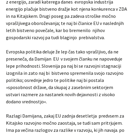
z energijo, zaradi katerega danes evropska industrija
energijo plačuje bistveno dražje kot njena konkurenca v ZDA
in na Kitajskem. Drugi poseg pa zadeva stroške močno
vprašljivega oboroževanja; te naj bi članice EU v naslednjih
letih bistveno povečale, kar bo bremenilo njihov
gospodarski razvoj pa tudi blaginjo prebivalstva.
Evropska politika deluje že lep čas tako vprašljivo, da ne
preseneča, da Damijan EU v svojem članku ne napoveduje
lepe prihodnosti. Slovenija pa naj bi se razvojni stagnaciji
izognila in zato naj bi bistveno spremenila svojo razvojno
politiko; osrednje jedro te politike naj bi postala
»sposobnost države, da skupaj z zasebnim sektorjem
ustvari razmere za nastanek novih dejavnosti z visoko
dodano vrednostjo«.
Razlagi Damijana, zakaj EU zadnja desetletja predvsem za
Kitajsko razvojno močno zaostaja, se tudi sam pritrjujem.
Ima pa večina razlogov za razlike v razvoju, ki jih navaja. po