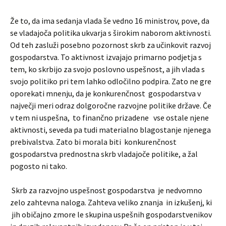
Že to, da ima sedanja vlada še vedno 16 ministrov, pove, da
se vladajoča politika ukvarja s širokim naborom aktivnosti.
Od teh zasluži posebno pozornost skrb za učinkovit razvoj
gospodarstva. To aktivnost izvajajo primarno podjetja s
tem, ko skrbijo za svojo poslovno uspešnost, a jih vlada s
svojo politiko pri tem lahko odločilno podpira. Zato ne gre
oporekati mnenju, da je konkurenčnost gospodarstva v
največji meri odraz dolgoročne razvojne politike države. Če
v tem ni uspešna, to finančno prizadene vse ostale njene
aktivnosti, seveda pa tudi materialno blagostanje njenega
prebivalstva. Zato bi morala biti konkurenčnost
gospodarstva prednostna skrb vladajoče politike, a žal
pogosto ni tako.
Skrb za razvojno uspešnost gospodarstva je nedvomno
zelo zahtevna naloga. Zahteva veliko znanja in izkušenj, ki
jih običajno zmore le skupina uspešnih gospodarstvenikov