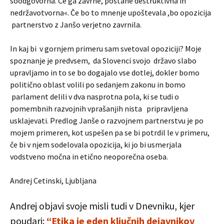
soodgovorna. Če ga zavrne, postane destruktivna in
nedržavotvorna«. Če bo to mnenje upoštevala ,bo opozicija
partnerstvo z Janšo verjetno zavrnila.
In kaj bi v gornjem primeru sam svetoval opoziciji? Moje
spoznanje je predvsem, da Slovenci svojo državo slabo
upravljamo in to se bo dogajalo vse dotlej, dokler bomo
politično oblast volili po sedanjem zakonu in bomo
parlament delili v dva nasprotna pola, ki se tudi o
pomembnih razvojnih vprašanjih nista pripravljena
usklajevati. Predlog Janše o razvojnem partnerstvu je po
mojem primeren, kot uspešen pa se bi potrdil le v primeru,
če bi v njem sodelovala opozicija, ki jo bi usmerjala
vodstveno močna in etično neoporečna oseba.
Andrej Cetinski, Ljubljana
Andrej objavi svoje misli tudi v Dnevniku, kjer
poudari:
“Etika je eden ključnih dejavnikov