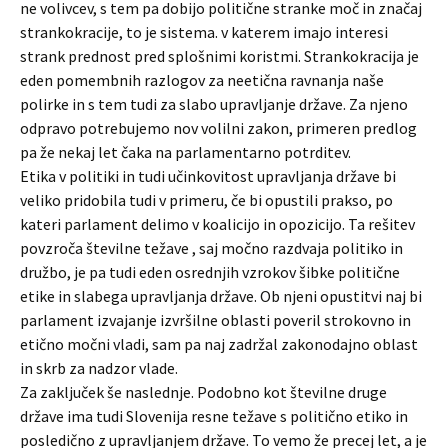
ne volivcev, s tem pa dobijo politične stranke moč in značaj
strankokracije, to je sistema. v katerem imajo interesi
strank prednost pred splošnimi koristmi. Strankokracija je
eden pomembnih razlogov za neetična ravnanja naše
polirke in s tem tudi za slabo upravljanje države. Za njeno
odpravo potrebujemo nov volilni zakon, primeren predlog
pa že nekaj let čaka na parlamentarno potrditev.
Etika v politiki in tudi učinkovitost upravljanja države bi
veliko pridobila tudi v primeru, če bi opustili prakso, po
kateri parlament delimo v koalicijo in opozicijo. Ta rešitev
povzroča številne težave , saj močno razdvaja politiko in
družbo, je pa tudi eden osrednjih vzrokov šibke politične
etike in slabega upravljanja države. Ob njeni opustitvi naj bi
parlament izvajanje izvršilne oblasti poveril strokovno in
etično močni vladi, sam pa naj zadržal zakonodajno oblast
in skrb za nadzor vlade.
Za zaključek še naslednje. Podobno kot številne druge
države ima tudi Slovenija resne težave s politično etiko in
posledično z upravljanjem države. To vemo že precej let, a je