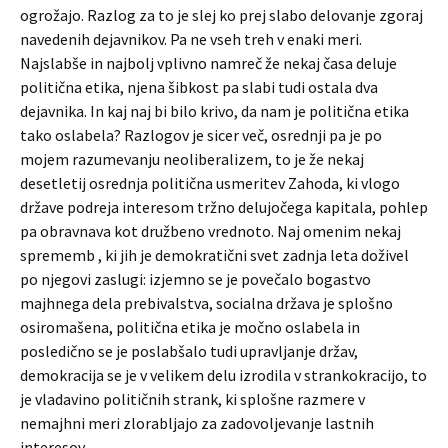
ogrožajo. Razlog za to je slej ko prej slabo delovanje zgoraj
navedenih dejavnikov. Pa ne vseh treh v enaki meri.
Najslabše in najbolj vplivno namreč že nekaj časa deluje
politična etika, njena šibkost pa slabi tudi ostala dva
dejavnika. In kaj naj bi bilo krivo, da nam je politična etika
tako oslabela? Razlogov je sicer več, osrednji pa je po
mojem razumevanju neoliberalizem, to je že nekaj
desetletij osrednja politična usmeritev Zahoda, ki vlogo
države podreja interesom tržno delujočega kapitala, pohlep
pa obravnava kot družbeno vrednoto. Naj omenim nekaj
sprememb , ki jih je demokratični svet zadnja leta doživel
po njegovi zaslugi: izjemno se je povečalo bogastvo
majhnega dela prebivalstva, socialna država je splošno
osiromašena, politična etika je močno oslabela in
posledično se je poslabšalo tudi upravljanje držav,
demokracija se je v velikem delu izrodila v strankokracijo, to
je vladavino političnih strank, ki splošne razmere v
nemajhni meri zlorabljajo za zadovoljevanje lastnih
interesov.