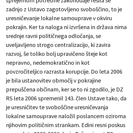
sprejemom potrebne zakonodaje rešila še
zadnjo z Ustavo zagotovljeno svoboščino, to je
uresničevanje lokalne samouprave v okviru
pokrajin. Ker ta naloga ni izvršena in država nima
srednje ravni političnega odločanja, se
uveljavljeno strogo centralizacijo, ki zavira
razvoj, še toliko bolj upravičeno šteje kot
nepravno, nedemokratično in kot
povzročiteljico razrasta korupcije. Do leta 2006
je bila ustanovitev območij v pokrajine
prepuščena občinam, ker se to ni zgodilo, je DZ
RS leta 2006 spremenil 143. člen Ustave tako, da
je uresničitev te svoboščine uresničevanja
lokalne samouprave naložil poslancem oziroma
njihovim političnim strankam. Edini resni poskus