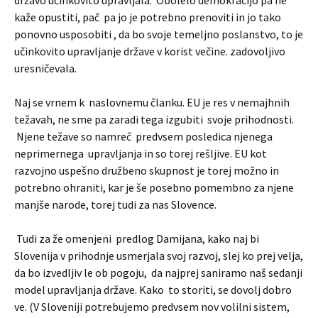
državo učinkovito upravljala. Obolelo demokracijo pa ne
kaže opustiti, pač pa jo je potrebno prenoviti in jo tako
ponovno usposobiti , da bo svoje temeljno poslanstvo, to je
učinkovito upravljanje države v korist večine. zadovoljivo
uresničevala.
Naj se vrnem k naslovnemu članku. EU je res v nemajhnih
težavah, ne sme pa zaradi tega izgubiti svoje prihodnosti.
Njene težave so namreč predvsem posledica njenega
neprimernega upravljanja in so torej rešljive. EU kot
razvojno uspešno družbeno skupnost je torej možno in
potrebno ohraniti, kar je še posebno pomembno za njene
manjše narode, torej tudi za nas Slovence.
Tudi za že omenjeni predlog Damijana, kako naj bi
Slovenija v prihodnje usmerjala svoj razvoj, slej ko prej velja,
da bo izvedljiv le ob pogoju, da najprej saniramo naš sedanji
model upravljanja države. Kako to storiti, se dovolj dobro
ve. (V Sloveniji potrebujemo predvsem nov volilni sistem,