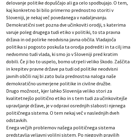
delovanje politike dopuščajo ali ga celo spodbujajo. O tem,
kaj konkretno bi bilo primerno prednostno storiti v
Sloveniji, je nekaj več povedanega v nadaljevanju.
Demokratični svet pozna dve učinkoviti orodji, s katerima
varuje poleg drugega tudi etiko v politiki, to sta pravna
država in od polirke neodvisna javna občila. Vladajoča
politika si pogosto poskuša ta orodja podrediti in ta cilj ima
nedvomno tudi vlada, ki smo jo v Sloveniji pred kratim
dobili. Če ji bo to uspelo, bomo utrpeli veliko škodo. Zaščita
in krepitev pravne države pa tudi od politike neodvisni
javnih občili naj bi zato bula prednostna naloga naše
demokratično usmerjene politike in civilne družbe.
Drugo možnost, kjer lahko Slovenija veliko stori za
kvalitetnejšo politično etiko in s tem tudi za učinkovitejše
upravljanje države, je v odpravi osrednjih slabosti njenega
političnega sistema. O tem nekaj več v naslednjih dveh
odstavkih.
Enega večjih problemov našega političnega sistema
predstavlja veljavni volilni sistem. Po njegovih pravilih