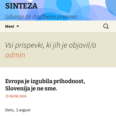
Preskoči
SINTEZA
na
Gibanje za družbeno prenovo
vsebino
Išči:
Meni
Vsi prispevki, ki jih je objavil/a
admin
Evropa je izgubila prihodnost,
Slovenija je ne sme.
06/08/2026
Delo, 1.avgust