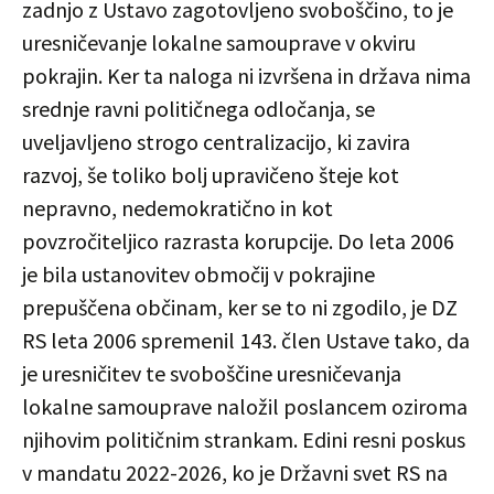
zadnjo z Ustavo zagotovljeno svoboščino, to je
uresničevanje lokalne samouprave v okviru
pokrajin. Ker ta naloga ni izvršena in država nima
srednje ravni političnega odločanja, se
uveljavljeno strogo centralizacijo, ki zavira
razvoj, še toliko bolj upravičeno šteje kot
nepravno, nedemokratično in kot
povzročiteljico razrasta korupcije. Do leta 2006
je bila ustanovitev območij v pokrajine
prepuščena občinam, ker se to ni zgodilo, je DZ
RS leta 2006 spremenil 143. člen Ustave tako, da
je uresničitev te svoboščine uresničevanja
lokalne samouprave naložil poslancem oziroma
njihovim političnim strankam. Edini resni poskus
v mandatu 2022-2026, ko je Državni svet RS na