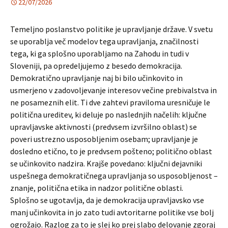
22/07/2026
Temeljno poslanstvo politike je upravljanje države. V svetu
se uporablja več modelov tega upravljanja, značilnosti
tega, ki ga splošno uporabljamo na Zahodu in tudi v
Sloveniji, pa opredeljujemo z besedo demokracija.
Demokratično upravljanje naj bi bilo učinkovito in
usmerjeno v zadovoljevanje interesov večine prebivalstva in
ne posameznih elit. Ti dve zahtevi praviloma uresničuje le
politična ureditev, ki deluje po naslednjih načelih: ključne
upravljavske aktivnosti (predvsem izvršilno oblast) se
poveri ustrezno usposobljenim osebam; upravljanje je
dosledno etično, to je predvsem pošteno; politično oblast
se učinkovito nadzira. Krajše povedano: ključni dejavniki
uspešnega demokratičnega upravljanja so usposobljenost –
znanje, politična etika in nadzor politične oblasti.
Splošno se ugotavlja, da je demokracija upravljavsko vse
manj učinkovita in jo zato tudi avtoritarne politike vse bolj
ogrožajo. Razlog za to je slej ko prej slabo delovanje zgoraj