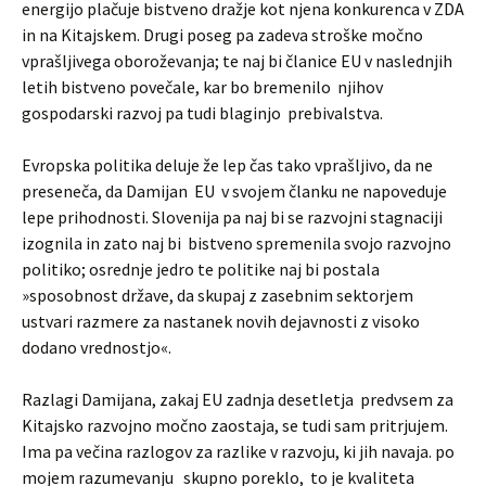
energijo plačuje bistveno dražje kot njena konkurenca v ZDA
in na Kitajskem. Drugi poseg pa zadeva stroške močno
vprašljivega oboroževanja; te naj bi članice EU v naslednjih
letih bistveno povečale, kar bo bremenilo njihov
gospodarski razvoj pa tudi blaginjo prebivalstva.
Evropska politika deluje že lep čas tako vprašljivo, da ne
preseneča, da Damijan EU v svojem članku ne napoveduje
lepe prihodnosti. Slovenija pa naj bi se razvojni stagnaciji
izognila in zato naj bi bistveno spremenila svojo razvojno
politiko; osrednje jedro te politike naj bi postala
»sposobnost države, da skupaj z zasebnim sektorjem
ustvari razmere za nastanek novih dejavnosti z visoko
dodano vrednostjo«.
Razlagi Damijana, zakaj EU zadnja desetletja predvsem za
Kitajsko razvojno močno zaostaja, se tudi sam pritrjujem.
Ima pa večina razlogov za razlike v razvoju, ki jih navaja. po
mojem razumevanju skupno poreklo, to je kvaliteta