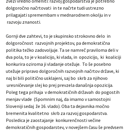
zvezi vredno omeniti: razvoj gospodarstva je potrebno
dolgoročno načrtovati in te načrte tudi ustrezno
prilagajati spremembam v mednarodnem okolju in v
razvoju znanosti.
Gornji dve zahtevi, to je skupinsko strokovno delo in
dolgoročnost razvojnih projektov, pa demokratična
politika težko zadovoljuje. Ta se namreč praviloma deli v
dva pola, to je v koalicijo, ki vlada, in opozicijo, ki koaliciji
konkurira oziroma ji vladanje otežuje. To še posebno
utežuje pripravo dolgoročnih razvojnih načrtov države, ki
naj bi bili politično usklajeni, saj bo skrb za njihovo
uresničevanje slej ko prej prevzela današnja opozicija.
Poleg tega prihaja v demokratičnih državah do pogostih
menjav vlade (Spomnim naj, da imamo v samostojni
Sloveniji sedaj že 16. vlado). Oba ta dejavnika močno
bremenita kvalitetno skrb za razvoj gospodarstva.
Posledica je zaostajanje konkurenčnosti večine
demokratičnih gospodarstev, v novejšem času še predvsem