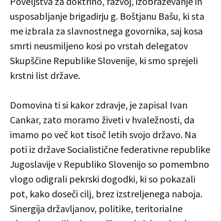
Poveljstva za doktrino, razvoj, izobraževanje in
usposabljanje brigadirju g. Boštjanu Bašu, ki sta
me izbrala za slavnostnega govornika, saj kosa
smrti neusmiljeno kosi po vrstah delegatov
Skupščine Republike Slovenije, ki smo sprejeli
krstni list države.
Domovina ti si kakor zdravje, je zapisal Ivan
Cankar, zato moramo živeti v hvaležnosti, da
imamo po več kot tisoč letih svojo državo. Na
poti iz države Socialistične federativne republike
Jugoslavije v Republiko Slovenijo so pomembno
vlogo odigrali pekrski dogodki, ki so pokazali
pot, kako doseči cilj, brez izstreljenega naboja.
Sinergija državljanov, politike, teritorialne