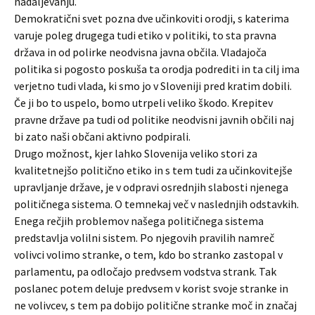
nadaljevanju.
Demokratični svet pozna dve učinkoviti orodji, s katerima
varuje poleg drugega tudi etiko v politiki, to sta pravna
država in od polirke neodvisna javna občila. Vladajoča
politika si pogosto poskuša ta orodja podrediti in ta cilj ima
verjetno tudi vlada, ki smo jo v Sloveniji pred kratim dobili.
Če ji bo to uspelo, bomo utrpeli veliko škodo. Krepitev
pravne države pa tudi od politike neodvisni javnih občili naj
bi zato naši občani aktivno podpirali.
Drugo možnost, kjer lahko Slovenija veliko stori za
kvalitetnejšo politično etiko in s tem tudi za učinkovitejše
upravljanje države, je v odpravi osrednjih slabosti njenega
političnega sistema. O temnekaj več v naslednjih odstavkih.
Enega rečjih problemov našega političnega sistema
predstavlja volilni sistem. Po njegovih pravilih namreč
volivci volimo stranke, o tem, kdo bo stranko zastopal v
parlamentu, pa odločajo predvsem vodstva strank. Tak
poslanec potem deluje predvsem v korist svoje stranke in
ne volivcev, s tem pa dobijo politične stranke moč in značaj