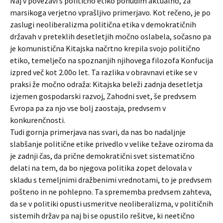
Naj v povezavi s politično etiko ponudim aktualno, za
marsikoga verjetno vprašljivo primerjavo. Kot rečeno, je po
zaslugi neoliberalizma politična etika v demokratičnih
državah v preteklih desetletjih močno oslabela, sočasno pa
je komunistična Kitajska načrtno krepila svojo politično
etiko, temelječo na spoznanjih njihovega filozofa Konfucija
izpred več kot 2.00o let. Ta razlika v obravnavi etike se v
praksi že močno odraža: Kitajska beleži zadnja desetletja
izjemen gospodarski razvoj, Zahodni svet, še predvsem
Evropa pa za njo vse bolj zaostaja, predvsem v
konkurenčnosti.
Tudi gornja primerjava nas svari, da nas bo nadaljnje
slabšanje politične etike privedlo v velike težave oziroma da
je zadnji čas, da prične demokratični svet sistematično
delati na tem, da bo njegova politika zopet delovala v
skladu s temeljnimi dražbenimi vrednotami, to je predvsem
pošteno in ne pohlepno. Ta sprememba predvsem zahteva,
da se v politiki opusti usmeritve neoliberalizma, v političnih
sistemih držav pa naj bi se opustilo rešitve, ki neetično