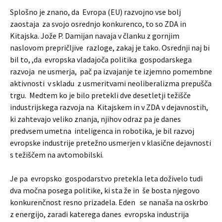
Splošno je znano, da Evropa (EU) razvojno vse bolj
zaostaja za svojo osrednjo konkurenco, to so ZDA in
Kitajska. Jože P. Damijan navaja v članku z gornjim
naslovom prepričljive razloge, zakaj je tako. Osrednji naj bi
bil to, ,da evropska vladajoča politika gospodarskega
razvoja ne usmerja, pač pa izvajanje te izjemno pomembne
aktivnosti v skladu z usmeritvami neoliberalizma prepušča
trgu. Medtem ko je bilo pretekli dve desetletji težišče
industrijskega razvoja na Kitajskem in v ZDA v dejavnostih,
ki zahtevajo veliko znanja, njihov odraz pa je danes
predvsem umetna inteligenca in robotika, je bil razvoj
evropske industrije pretežno usmerjen v klasične dejavnosti
s težiščem na avtomobilski.
Je pa evropsko gospodarstvo pretekla leta doživelo tudi
dva močna posega politike, ki sta že in še bosta njegovo
konkurenčnost resno prizadela. Eden se nanaša na oskrbo
z energijo, zaradi katerega danes evropska industrija