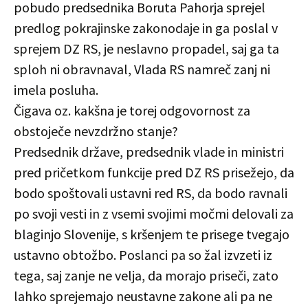
pobudo predsednika Boruta Pahorja sprejel
predlog pokrajinske zakonodaje in ga poslal v
sprejem DZ RS, je neslavno propadel, saj ga ta
sploh ni obravnaval, Vlada RS namreč zanj ni
imela posluha.
Čigava oz. kakšna je torej odgovornost za
obstoječe nevzdržno stanje?
Predsednik države, predsednik vlade in ministri
pred pričetkom funkcije pred DZ RS prisežejo, da
bodo spoštovali ustavni red RS, da bodo ravnali
po svoji vesti in z vsemi svojimi močmi delovali za
blaginjo Slovenije, s kršenjem te prisege tvegajo
ustavno obtožbo. Poslanci pa so žal izvzeti iz
tega, saj zanje ne velja, da morajo priseči, zato
lahko sprejemajo neustavne zakone ali pa ne