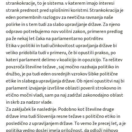
strankokracije, to je sistema. v katerem imajo interesi
strank prednost pred splošnimi koristmi. Strankokracija je
eden pomembnih razlogov za neetična ravnanja naše
polirke in s tem tudi za slabo upravljanje države. Za njeno
odpravo potrebujemo nov volilni zakon, primeren predlog
pa že nekaj let čaka na parlamentarno potrditev.
Etika v politiki in tudi učinkovitost upravljanja države bi
veliko pridobila tudi v primeru, če bi opustili prakso, po
kateri parlament delimo v koalicijo in opozicijo. Ta rešitev
povzroča številne težave , saj močno razdvaja politiko in
družbo, je pa tudi eden osrednjih vzrokov šibke politične
etike in slabega upravljanja države. Ob njeni opustitvi naj bi
parlament izvajanje izvršilne oblasti poveril strokovno in
etično močni vladi, sam pa naj zadržal zakonodajno oblast
in skrb za nadzor vlade.
Za zaključek še naslednje. Podobno kot številne druge
države ima tudi Slovenija resne težave s politično etiko in
posledično z upravljanjem države. To vemo že precej let, a je
politika vedno doslej imela priložnost, da odloži njihovo