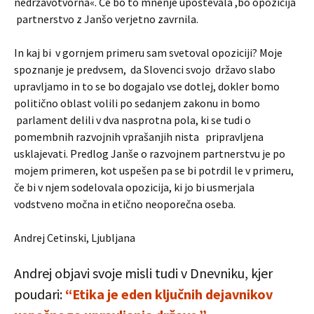
nedržavotvorna«. Če bo to mnenje upoštevala ,bo opozicija
partnerstvo z Janšo verjetno zavrnila.
In kaj bi v gornjem primeru sam svetoval opoziciji? Moje
spoznanje je predvsem, da Slovenci svojo državo slabo
upravljamo in to se bo dogajalo vse dotlej, dokler bomo
politično oblast volili po sedanjem zakonu in bomo
parlament delili v dva nasprotna pola, ki se tudi o
pomembnih razvojnih vprašanjih nista pripravljena
usklajevati. Predlog Janše o razvojnem partnerstvu je po
mojem primeren, kot uspešen pa se bi potrdil le v primeru,
če bi v njem sodelovala opozicija, ki jo bi usmerjala
vodstveno močna in etično neoporečna oseba.
Andrej Cetinski, Ljubljana
Andrej objavi svoje misli tudi v Dnevniku, kjer
poudari:
“Etika je eden ključnih dejavnikov