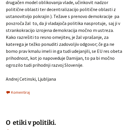
drugačen model oblikovanja vlade, učinkovit nadzor
politične oblasti ter decentralizacijo politične oblasti z
ustanovitvijo pokrajin ). Težave s prenovo demokracije pa
povzroča žal to, da ji vladajoča politika nasprotuje, saj ji v
strankokracijo izrojena demokracija močno m ustreza.
Kako razrešiti to resno omejitev, je žal vprašanje, za
katerega je težko ponuditi zadovoljiv odgovor; če ga ne
bomo prav kmalu imeli in ga tudi udejanjili, se EU res obeta
prihodnost, kot jo napoveduje Damijan, to pa bi močno
ogrozilo tudi prihodnji razvoj Slovenije.
Andrej Cetinski, Ljubljana
Komentiraj
O etiki v politiki.