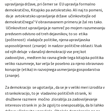
upravljanja države, pri čemer se EU upravlja formalno
demokratično, Kitajsko pa avtokratsko. Ali naj to pomeni,
da je avtokratsko upravljanje države učinkovitejše od
demokratičnega? V obravnavanem primeru je žal res tako.
Učinkovitost upravljanja je namreč po mojem razumevanju
predvsem odvisno od treh dejavnikov, to so etika
(poštenost) vladajoče politike, njena upravljavska
usposobljenost (znanje) in nadzor politične oblasti. Vsak
od njih deluje v današnji demokraciji vse prej kot
zadovoljivo , medtem ko ravna glede tega kitajska politika
veliko razumneje, kar velja še posebno za njeno obravnavo
korupcije (etika) in razvojnega usmerjanja gospodarstva
(znanje).
Za demokracijo se ugotavlja , da se je v veliki meri izrodila v
strankokracijo, to je vladavino političnih strank, ki
družbene razmere močno zlorablja za zadovoljevanje
interesov strank in jo že zgolj to onesposablja, da bi lahko