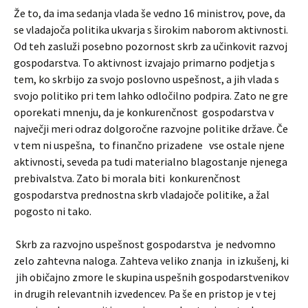
Že to, da ima sedanja vlada še vedno 16 ministrov, pove, da
se vladajoča politika ukvarja s širokim naborom aktivnosti.
Od teh zasluži posebno pozornost skrb za učinkovit razvoj
gospodarstva. To aktivnost izvajajo primarno podjetja s
tem, ko skrbijo za svojo poslovno uspešnost, a jih vlada s
svojo politiko pri tem lahko odločilno podpira. Zato ne gre
oporekati mnenju, da je konkurenčnost gospodarstva v
največji meri odraz dolgoročne razvojne politike države. Če
v tem ni uspešna, to finančno prizadene vse ostale njene
aktivnosti, seveda pa tudi materialno blagostanje njenega
prebivalstva. Zato bi morala biti konkurenčnost
gospodarstva prednostna skrb vladajoče politike, a žal
pogosto ni tako.
Skrb za razvojno uspešnost gospodarstva je nedvomno
zelo zahtevna naloga. Zahteva veliko znanja in izkušenj, ki
jih običajno zmore le skupina uspešnih gospodarstvenikov
in drugih relevantnih izvedencev. Pa še en pristop je v tej