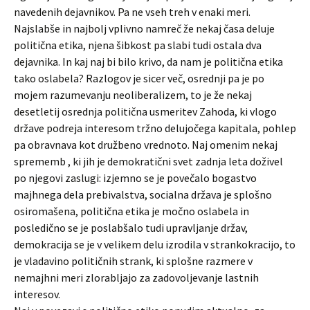
navedenih dejavnikov. Pa ne vseh treh v enaki meri.
Najslabše in najbolj vplivno namreč že nekaj časa deluje
politična etika, njena šibkost pa slabi tudi ostala dva
dejavnika. In kaj naj bi bilo krivo, da nam je politična etika
tako oslabela? Razlogov je sicer več, osrednji pa je po
mojem razumevanju neoliberalizem, to je že nekaj
desetletij osrednja politična usmeritev Zahoda, ki vlogo
države podreja interesom tržno delujočega kapitala, pohlep
pa obravnava kot družbeno vrednoto. Naj omenim nekaj
sprememb , ki jih je demokratični svet zadnja leta doživel
po njegovi zaslugi: izjemno se je povečalo bogastvo
majhnega dela prebivalstva, socialna država je splošno
osiromašena, politična etika je močno oslabela in
posledično se je poslabšalo tudi upravljanje držav,
demokracija se je v velikem delu izrodila v strankokracijo, to
je vladavino političnih strank, ki splošne razmere v
nemajhni meri zlorabljajo za zadovoljevanje lastnih
interesov.