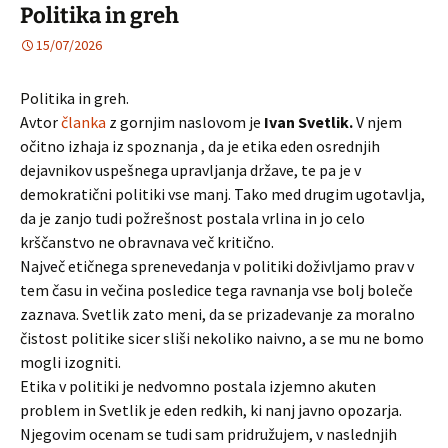
Politika in greh
15/07/2026
Politika in greh.
Avtor
članka
z gornjim naslovom je
Ivan Svetlik.
V njem
očitno izhaja iz spoznanja , da je etika eden osrednjih
dejavnikov uspešnega upravljanja države, te pa je v
demokratični politiki vse manj. Tako med drugim ugotavlja,
da je zanjo tudi požrešnost postala vrlina in jo celo
krščanstvo ne obravnava več kritično.
Največ etičnega sprenevedanja v politiki doživljamo prav v
tem času in večina posledice tega ravnanja vse bolj boleče
zaznava. Svetlik zato meni, da se prizadevanje za moralno
čistost politike sicer sliši nekoliko naivno, a se mu ne bomo
mogli izogniti.
Etika v politiki je nedvomno postala izjemno akuten
problem in Svetlik je eden redkih, ki nanj javno opozarja.
Njegovim ocenam se tudi sam pridružujem, v naslednjih