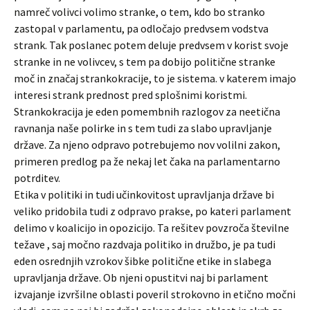
namreč volivci volimo stranke, o tem, kdo bo stranko
zastopal v parlamentu, pa odločajo predvsem vodstva
strank. Tak poslanec potem deluje predvsem v korist svoje
stranke in ne volivcev, s tem pa dobijo politične stranke
moč in značaj strankokracije, to je sistema. v katerem imajo
interesi strank prednost pred splošnimi koristmi.
Strankokracija je eden pomembnih razlogov za neetična
ravnanja naše polirke in s tem tudi za slabo upravljanje
države. Za njeno odpravo potrebujemo nov volilni zakon,
primeren predlog pa že nekaj let čaka na parlamentarno
potrditev.
Etika v politiki in tudi učinkovitost upravljanja države bi
veliko pridobila tudi z odpravo prakse, po kateri parlament
delimo v koalicijo in opozicijo. Ta rešitev povzroča številne
težave , saj močno razdvaja politiko in družbo, je pa tudi
eden osrednjih vzrokov šibke politične etike in slabega
upravljanja države. Ob njeni opustitvi naj bi parlament
izvajanje izvršilne oblasti poveril strokovno in etično močni