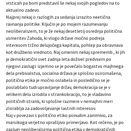
vrsticah pa bom predstavil še nekaj svojih pogledov na to
aktualno zadevo.
Najprej nekaj o razlogih za sedanja izrazito neetična
ravnanja politike. Ključni je po mojem razumevanju
neoliberalizem, to je že nekaj desetletij osrednja politična
usmeritev Zahoda, ki vlogo države močno podreja
interesom tržno delujočega kapitala, pohlep pa obravnava
kot družbeno vrednoto. Naj omenim nekaj sprememb , ki jih
je demokratični svet zadnja leta doživel predvsem po
njegovi zaslugi: izjemno se je povečalo bogastvo majhnega
dela prebivalstva, socialna država je splošno osiromašena,
politična etika je močno oslabela in posledično se je
poslabšalo tudi upravljanje držav, demokracija se je v
velikem delu izrodila v strankokracijo, to je vladavino
političnih strank, ki splošne razmere v nemajhni meri
zlorablja za zadovoljevanje lastnih interesov.
Naj v povezavi s politično etiko ponudim zanimivo, za
marsikoga verjetno vprašljivo primerjavo. Kot rečeno, je po
zaslugi neoliberalizma politična etika v demokratičnih