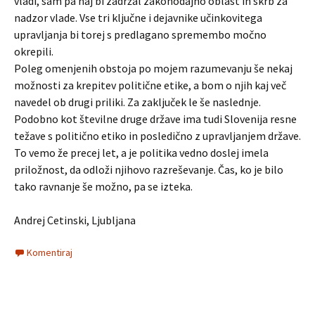
vladi, sam pa naj bi zadržal zakonodajno oblast in skrb za
nadzor vlade. Vse tri ključne i dejavnike učinkovitega
upravljanja bi torej s predlagano spremembo močno
okrepili.
Poleg omenjenih obstoja po mojem razumevanju še nekaj
možnosti za krepitev politične etike, a bom o njih kaj več
navedel ob drugi priliki. Za zaključek le še naslednje.
Podobno kot številne druge države ima tudi Slovenija resne
težave s politično etiko in posledično z upravljanjem države.
To vemo že precej let, a je politika vedno doslej imela
priložnost, da odloži njihovo razreševanje. Čas, ko je bilo
tako ravnanje še možno, pa se izteka.
Andrej Cetinski, Ljubljana
Komentiraj