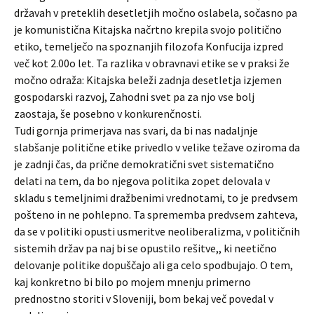
državah v preteklih desetletjih močno oslabela, sočasno pa
je komunistična Kitajska načrtno krepila svojo politično
etiko, temelječo na spoznanjih filozofa Konfucija izpred
več kot 2.00o let. Ta razlika v obravnavi etike se v praksi že
močno odraža: Kitajska beleži zadnja desetletja izjemen
gospodarski razvoj, Zahodni svet pa za njo vse bolj
zaostaja, še posebno v konkurenčnosti.
Tudi gornja primerjava nas svari, da bi nas nadaljnje
slabšanje politične etike privedlo v velike težave oziroma da
je zadnji čas, da prične demokratični svet sistematično
delati na tem, da bo njegova politika zopet delovala v
skladu s temeljnimi dražbenimi vrednotami, to je predvsem
pošteno in ne pohlepno. Ta sprememba predvsem zahteva,
da se v politiki opusti usmeritve neoliberalizma, v političnih
sistemih držav pa naj bi se opustilo rešitve,, ki neetično
delovanje politike dopuščajo ali ga celo spodbujajo. O tem,
kaj konkretno bi bilo po mojem mnenju primerno
prednostno storiti v Sloveniji, bom bekaj več povedal v