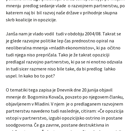
mnenju predlog sedanje vlade o razvojnem partnerstvu, po
katerem naj bi bil razvoj naše države v prihodnje skupna
skrb koalicije in opozicije.
Janša nam je vlado vodil tudi v obdobju 2004/08. Takrat se
je glede razvojne politike lep čas prednostno opiral na
neoliberalna mnenja »mladih ekonomistov«, ki pa očitno
tudi njega niso prepričala. Tako je že takrat opoziciji
predlagal razvojno partnerstvo, ki pa se ni enotno odzvala
in tudi sicer razmere niso bile take, da bi predlog lahko
uspel. In kako bo to pot?
O tematiki tega zapisa je Dnevnik dne 20.junija objavil
mnenje dr. Bogomira Kovača, povzeto po njegovem članku,
objavljenem v Mladini. V njem je o predlaganem razvojnem
partnerstvu navedeno tudi naslednje, citiram: »Če opozicija
vstopi v partnerstvo, izgubi opozicijsko ostrino in postane
soodgovorna. Če ga zavrne, postane destruktivna in