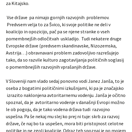
za Kitajsko.
Vse države pa nimajo gornjih razvojnih problemov.
Predvsem velja to za Švico, ki svoje politike ne deli v
koalicijo in opozicijo, pač pa se njene stranke o vseh
pomembnejših odločitvah uskladijo. Tudi nekatere druge
Evropske države (predvsem skandinavske, Nizozemska,
Avstrija…) obravnavani problem zadovoljivo razrešujejo
tako, da so razvile kulturo zagotavljanja političnih soglasij
o pomembnejših razvojnih vprašanjih države.
V Sloveniji nam vlado sedaj ponovno vodi Janez Janša, to je
oseba z bogatimi političnimi izkušnjami, ki pa je značajsko
izrazito naklonjena avtoritarnemu vodenju. Janša je očitno
spoznal, da je avtoritarno vodenje v današnji Evropi možno
le ob pogoju, da je tako vodena država tudi razvojno
uspešna. Pa še nekaj mu slej ko prej ni tuje: skrb za razvoj
države, če naj bo ta uspešen, mora biti pristojnost celotne
politike in ne zgolj koalicije. Odraz teh spoznaj je po mojem