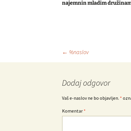
najemnin mladim družinam
Krmarjenje
←
%naslov
po
prispevkih
Dodaj odgovor
Vaš e-naslov ne bo objavljen.
*
ozna
Komentar
*