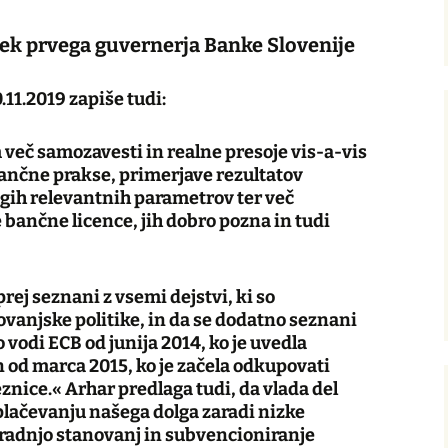
nek prvega guvernerja Banke Slovenije
.11.2019 zapiše tudi:
več samozavesti in realne presoje vis-a-vis
ančne prakse, primerjave rezultatov
gih relevantnih parametrov ter več
e bančne licence, jih dobro pozna in tudi
rej seznani z vsemi dejstvi, ki so
anjske politike, in da se dodatno seznani
o vodi ECB od junija 2014, ko je uvedla
 od marca 2015, ko je začela odkupovati
znice.« Arhar predlaga tudi, da vlada del
dplačevanju našega dolga zaradi nizke
gradnjo stanovanj in subvencioniranje