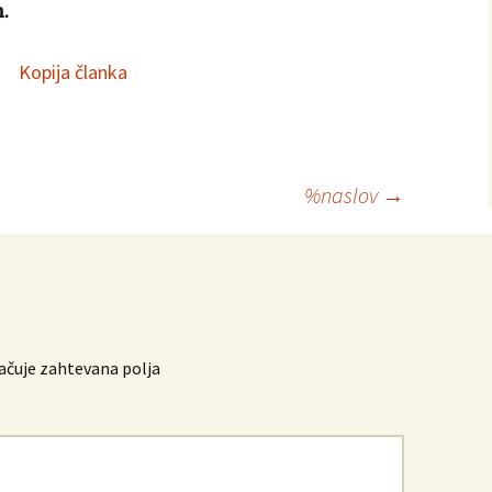
.
Kopija članka
%naslov
→
čuje zahtevana polja