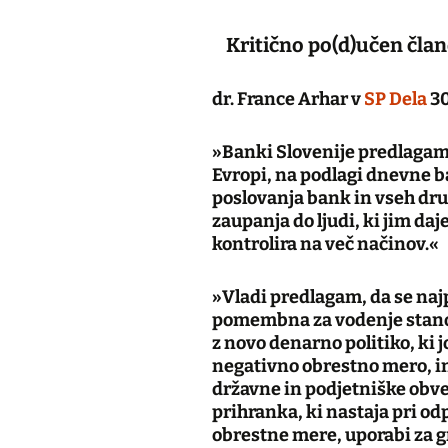
Kritično po(d)učen čla
dr. France Arhar v
SP Dela
30
»Banki Slovenije predlagam 
Evropi, na podlagi dnevne b
poslovanja bank in vseh dru
zaupanja do ljudi, ki jim daj
kontrolira na več načinov.«
»Vladi predlagam, da se najp
pomembna za vodenje stanov
z novo denarno politiko, ki j
negativno obrestno mero, in
državne in podjetniške obve
prihranka, ki nastaja pri o
obrestne mere, uporabi za 