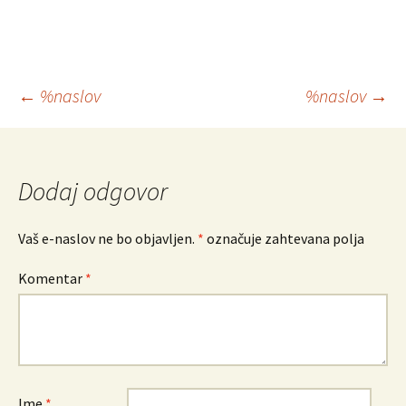
Krmarjenje
←
%naslov
%naslov
→
po
prispevkih
Dodaj odgovor
Vaš e-naslov ne bo objavljen.
*
označuje zahtevana polja
Komentar
*
Ime
*