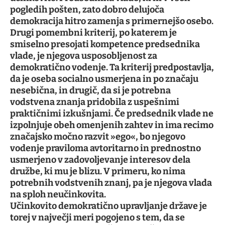
pogledih pošten, zato dobro delujoča
demokracija hitro zamenja s primernejšo osebo.
Drugi pomembni kriterij, po katerem je
smiselno presojati kompetence predsednika
vlade, je njegova usposobljenost za
demokratično vodenje. Ta kriterij predpostavlja,
da je oseba socialno usmerjena in po značaju
nesebična, in drugič, da si je potrebna
vodstvena znanja pridobila z uspešnimi
praktičnimi izkušnjami. Če predsednik vlade ne
izpolnjuje obeh omenjenih zahtev in ima recimo
značajsko močno razvit »ego«, bo njegovo
vodenje praviloma avtoritarno in prednostno
usmerjeno v zadovoljevanje interesov dela
družbe, ki mu je blizu. V primeru, ko nima
potrebnih vodstvenih znanj, pa je njegova vlada
na sploh neučinkovita.
Učinkovito demokratično upravljanje države je
torej v največji meri pogojeno s tem, da se