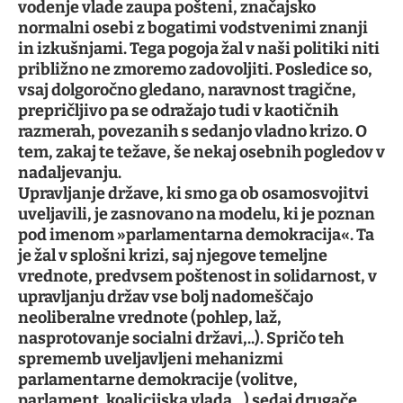
vodenje vlade zaupa pošteni, značajsko
normalni osebi z bogatimi vodstvenimi znanji
in izkušnjami. Tega pogoja žal v naši politiki niti
približno ne zmoremo zadovoljiti. Posledice so,
vsaj dolgoročno gledano, naravnost tragične,
prepričljivo pa se odražajo tudi v kaotičnih
razmerah, povezanih s sedanjo vladno krizo. O
tem, zakaj te težave, še nekaj osebnih pogledov v
nadaljevanju.
Upravljanje države, ki smo ga ob osamosvojitvi
uveljavili, je zasnovano na modelu, ki je poznan
pod imenom »parlamentarna demokracija«. Ta
je žal v splošni krizi, saj njegove temeljne
vrednote, predvsem poštenost in solidarnost, v
upravljanju držav vse bolj nadomeščajo
neoliberalne vrednote (pohlep, laž,
nasprotovanje socialni državi,..). Spričo teh
sprememb uveljavljeni mehanizmi
parlamentarne demokracije (volitve,
parlament, koalicijska vlada,..) sedaj drugače