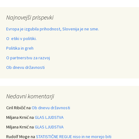
Najnovejši prispevki
Evropa je izgubila prihodnost, Slovenija je ne sme.
O etiki v politiki.
Politika in greh
O partnerstvu za razvoj
Ob dnevu državnosti
Nedavni komentarji
Ciril Ribičič
na
Ob dnevu državnosti
Miljana Krnić
na
GLAS LJUDSTVA
Miljana Krnić
na
GLAS LJUDSTVA
Rudolf Moge
na
STATISTIČNE REGIJE niso in ne morejo biti