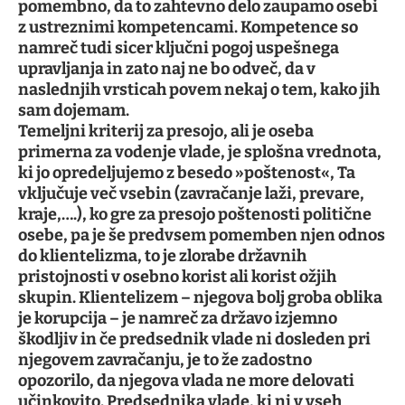
pomembno, da to zahtevno delo zaupamo osebi
z ustreznimi kompetencami. Kompetence so
namreč tudi sicer ključni pogoj uspešnega
upravljanja in zato naj ne bo odveč, da v
naslednjih vrsticah povem nekaj o tem, kako jih
sam dojemam.
Temeljni kriterij za presojo, ali je oseba
primerna za vodenje vlade, je splošna vrednota,
ki jo opredeljujemo z besedo »poštenost«, Ta
vključuje več vsebin (zavračanje laži, prevare,
kraje,….), ko gre za presojo poštenosti politične
osebe, pa je še predvsem pomemben njen odnos
do klientelizma, to je zlorabe državnih
pristojnosti v osebno korist ali korist ožjih
skupin. Klientelizem – njegova bolj groba oblika
je korupcija – je namreč za državo izjemno
škodljiv in če predsednik vlade ni dosleden pri
njegovem zavračanju, je to že zadostno
opozorilo, da njegova vlada ne more delovati
učinkovito. Predsednika vlade, ki ni v vseh