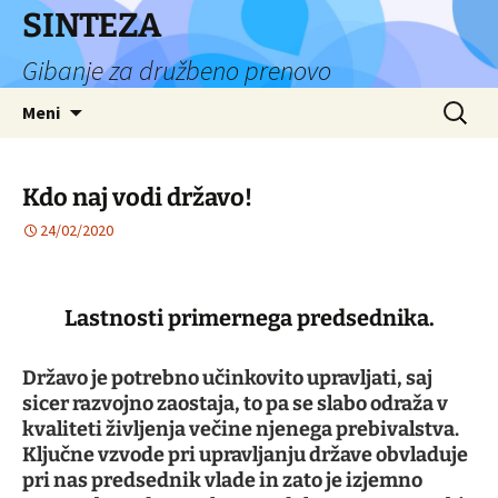
Preskoči
SINTEZA
na
Gibanje za družbeno prenovo
vsebino
Išči:
Meni
Kdo naj vodi državo!
24/02/2020
Lastnosti primernega predsednika.
Državo je potrebno učinkovito upravljati, saj
sicer razvojno zaostaja, to pa se slabo odraža v
kvaliteti življenja večine njenega prebivalstva.
Ključne vzvode pri upravljanju države obvladuje
pri nas predsednik vlade in zato je izjemno