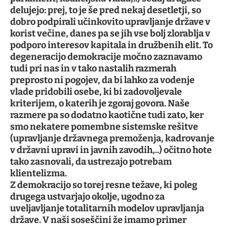
delujejo: prej, to je še pred nekaj desetletji, so
dobro podpirali učinkovito upravljanje države v
korist večine, danes pa se jih vse bolj zlorablja v
podporo interesov kapitala in družbenih elit. To
degeneracijo demokracije močno zaznavamo
tudi pri nas in v tako nastalih razmerah
preprosto ni pogojev, da bi lahko za vodenje
vlade pridobili osebe, ki bi zadovoljevale
kriterijem, o katerih je zgoraj govora. Naše
razmere pa so dodatno kaotične tudi zato, ker
smo nekatere pomembne sistemske rešitve
(upravljanje državnega premoženja, kadrovanje
v državni upravi in javnih zavodih,..) očitno hote
tako zasnovali, da ustrezajo potrebam
klientelizma.
Z demokracijo so torej resne težave, ki poleg
drugega ustvarjajo okolje, ugodno za
uveljavljanje totalitarnih modelov upravljanja
države. V naši soseščini že imamo primer