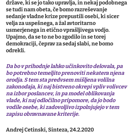
države, ki se jo tako upravlja, in nekaj podobnega
se tudi nam obeta, če bomo razreševanje
sedanje vladne krize prepustili osebi, ki sicer
velja za uspešnega, a žal avtoritarno
usmerjenega in etično vprašljivega vodjo.
Upajmo, da se to ne bo zgodilo in se torej
demokraciji, čeprav za sedaj slabi, ne bomo
odrekli.
Da bo v prihodnje lahko učinkovito delovala, pa
bo potrebno temeljito prenoviti nekatera njena
orodja. S tem sta predvsem mišljena volilna
zakonodaja, ki naj bistveno okrepi vpliv volivcev
na izbor poslancev, in pa model oblikovanja
vlade, ki naj odločilno pripomore, da jo bodo
vodile osebe, ki zadovoljivo izpolnjujejo v tem
zapisu obravnavane kriterije.
Andrej Cetinski, Sinteza, 24.2.2020