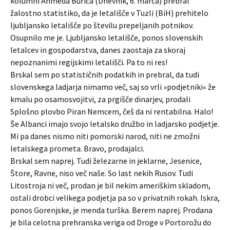
kolumni Ahmeda Burića (Dnevnik, 6. marca) prebral
žalostno statistiko, da je letališče v Tuzli (BiH) prehitelo
ljubljansko letališče po številu prepeljanih potnikov.
Osupnilo me je. Ljubljansko letališče, ponos slovenskih
letalcev in gospodarstva, danes zaostaja za skoraj
nepoznanimi regijskimi letališči. Pa to ni res!
Brskal sem po statističnih podatkih in prebral, da tudi
slovenskega ladjarja nimamo več, saj so vrli »podjetniki« že
kmalu po osamosvojitvi, za prgišče dinarjev, prodali
Splošno plovbo Piran Nemcem, češ da ni rentabilna. Halo!
Še Albanci imajo svojo letalsko družbo in ladjarsko podjetje.
Mi pa danes nismo niti pomorski narod, niti ne zmožni
letalskega prometa. Bravo, prodajalci.
Brskal sem naprej. Tudi železarne in jeklarne, Jesenice,
Štore, Ravne, niso več naše. So last nekih Rusov. Tudi
Litostroja ni več, prodan je bil nekim ameriškim skladom,
ostali drobci velikega podjetja pa so v privatnih rokah. Iskra,
ponos Gorenjske, je menda turška. Berem naprej. Prodana
je bila celotna prehranska veriga od Droge v Portorožu do