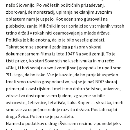
našo Slovenijo. Po več letih političnih prizadevanj,
zborovanj, demonstracij, upiranja nekdanjim zveznim
oblastem nam je uspelo. Kot eden smo glasovali na
plebiscitu zanjo. Miličniki in teritorialci so v strnjenih vrstah
trdno držali v rokah niti osamosvajanja mlade države.
Politika je bila enotna, da jo je bilo veselje gledati.
Takrat sem se spomnil zadnjega prizora v skoraj
dokumentarnem filmu iz leta 1947 Na svoji zemlji. To je
tisti prizor, ko stari Sova stisne k sebi vnuka in mu reče:
»Glej, ti boš sedaj na svoji zemlji svoj gospod.« In upali smo
’91-tega, da bo tako. Vse je kazalo, da bo projekt uspešen.
Imeli smo razvito gospodarstvo, saj se je naš BDP skoraj
primerjal z avstrijskim. Imeli smo dobro šolstvo, univerze,
zdravstvo dostopno vsem ljudem, zgrajene so bile
avtoceste, železnice, letališča, Luka Koper … skratka, imeli
smo vse za uspešno srednje razvito državo. Postali naj bi
druga Švica. Potem se je pa začelo.
Namesto podatkov o drugi Švici sem recimo v ponedeljek v