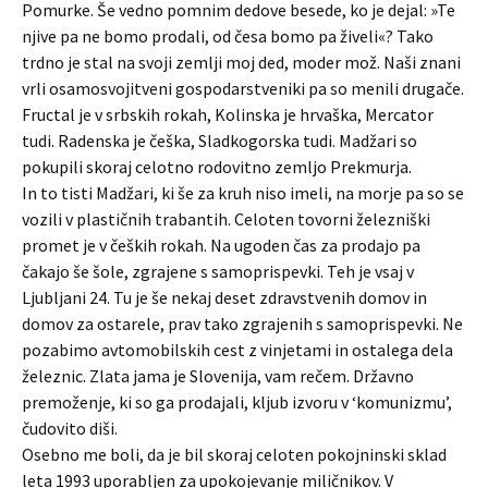
Pomurke. Še vedno pomnim dedove besede, ko je dejal: »Te
njive pa ne bomo prodali, od česa bomo pa živeli«? Tako
trdno je stal na svoji zemlji moj ded, moder mož. Naši znani
vrli osamosvojitveni gospodarstveniki pa so menili drugače.
Fructal je v srbskih rokah, Kolinska je hrvaška, Mercator
tudi. Radenska je češka, Sladkogorska tudi. Madžari so
pokupili skoraj celotno rodovitno zemljo Prekmurja.
In to tisti Madžari, ki še za kruh niso imeli, na morje pa so se
vozili v plastičnih trabantih. Celoten tovorni železniški
promet je v čeških rokah. Na ugoden čas za prodajo pa
čakajo še šole, zgrajene s samoprispevki. Teh je vsaj v
Ljubljani 24. Tu je še nekaj deset zdravstvenih domov in
domov za ostarele, prav tako zgrajenih s samoprispevki. Ne
pozabimo avtomobilskih cest z vinjetami in ostalega dela
železnic. Zlata jama je Slovenija, vam rečem. Državno
premoženje, ki so ga prodajali, kljub izvoru v ‘komunizmu’,
čudovito diši.
Osebno me boli, da je bil skoraj celoten pokojninski sklad
leta 1993 uporabljen za upokojevanje miličnikov. V