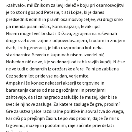
»zahvalo« miličnikom za levji delež v boju pri osamosvojitvi
je to storil gospod Peterle, tisti Lojze, ki je danes
predsednik edinih in pravih osamosvojiteljev, vsi drugi smo
pa menda pisan ništrc, komunajzarji, levaki ipd.
Nisem mogel več brskati. Država, zgrajena na ruševinah
druge svetovne vojne z odpovedovanjem, trudom in znojem
dveh, treh generacij, je bila razprodana kot neka
starinarnica. Seveda o kupninah nisem izvedel nič.
Nobeden nič ne ve, kje so denarji od teh kravjih kupčij. Nič se
ne ve tudi o denarcih iz orožarske afere. Pa ni pozabljena.
Čez sedem let pride vse na dan, verjemite.
Ampak ni še konec: nekateri akterji te trgovine in
barantanja danes od nas z grožnjami in pretnjami
zahtevajo, da si za nagrado zaslužijo še muzej, kjer bi se
svetile njihove zasluge. Za katere zasluge že gre, prosim?
Gre za ustvarjalce razdiralne politike in sovraštva do vsega,
kar diši po prejšnjih časih. Lepo vas prosim, dajte že mir s
trgovino, muzeji in podobnim, raje začnite prav delati.