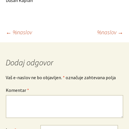
Dušan Kaplan
Krmarjenje
←
%naslov
%naslov
→
po
prispevkih
Dodaj odgovor
Vaš e-naslov ne bo objavljen.
*
označuje zahtevana polja
Komentar
*