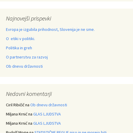
Najnovejši prispevki
Evropa je izgubila prihodnost, Slovenija je ne sme.
O etiki v politiki.
Politika in greh
O partnerstvu za razvoj
Ob dnevu državnosti
Nedavni komentarji
Ciril Ribičič
na
Ob dnevu državnosti
Miljana Krnić
na
GLAS LJUDSTVA
Miljana Krnić
na
GLAS LJUDSTVA
Rudolf Moge
na
STATISTIČNE REGIJE niso in ne morejo biti