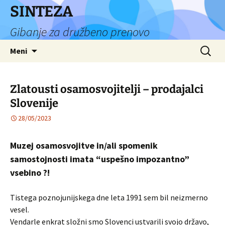
Preskoči
SINTEZA
na
Gibanje za družbeno prenovo
vsebino
Išči:
Meni
Zlatousti osamosvojitelji – prodajalci
Slovenije
28/05/2023
Muzej osamosvojitve in/ali spomenik
samostojnosti imata “uspešno impozantno”
vsebino ?!
Tistega poznojunijskega dne leta 1991 sem bil neizmerno
vesel.
Vendarle enkrat složni smo Slovenci ustvarili svojo državo,