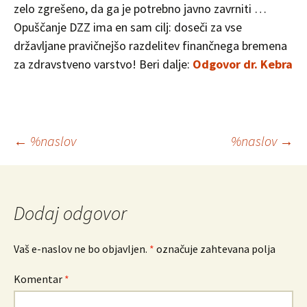
zelo zgrešeno, da ga je potrebno javno zavrniti …
Opuščanje DZZ ima en sam cilj: doseči za vse
državljane pravičnejšo razdelitev finančnega bremena
za zdravstveno varstvo! Beri dalje:
Odgovor dr. Kebra
Krmarjenje
←
%naslov
%naslov
→
po
prispevkih
Dodaj odgovor
Vaš e-naslov ne bo objavljen.
*
označuje zahtevana polja
Komentar
*