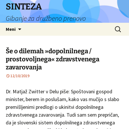
Preskoči
SINTEZA
na
Gibanje za družbeno prenovo
vsebino
Išči:
Meni
Še o dilemah »dopolnilnega /
prostovoljnega« zdravstvenega
zavarovanja
12/10/2019
Dr. Matjaž Zwitter v Delu piše: Spoštovani gospod
minister, berem in poslušam, kako vas mučijo s slabo
premišljenimi predlogi o ukinitvi dopolnilnega
zdravstvenega zavarovanja. Tudi sam sem prepričan,
da je slovenski sistem dopolnilnega zdravstvenega