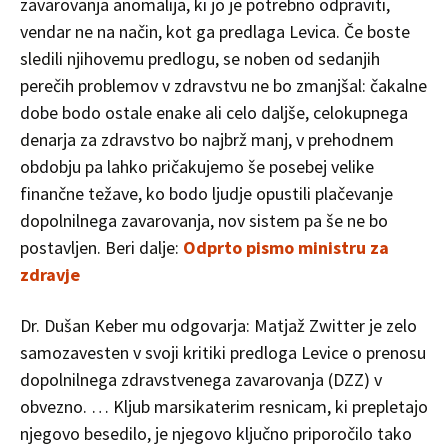
zavarovanja anomalija, ki jo je potrebno odpraviti,
vendar ne na način, kot ga predlaga Levica. Če boste
sledili njihovemu predlogu, se noben od sedanjih
perečih problemov v zdravstvu ne bo zmanjšal: čakalne
dobe bodo ostale enake ali celo daljše, celokupnega
denarja za zdravstvo bo najbrž manj, v prehodnem
obdobju pa lahko pričakujemo še posebej velike
finančne težave, ko bodo ljudje opustili plačevanje
dopolnilnega zavarovanja, nov sistem pa še ne bo
postavljen. Beri dalje:
Odprto pismo ministru za
zdravje
Dr. Dušan Keber mu odgovarja: Matjaž Zwitter je zelo
samozavesten v svoji kritiki predloga Levice o prenosu
dopolnilnega zdravstvenega zavarovanja (DZZ) v
obvezno. … Kljub marsikaterim resnicam, ki prepletajo
njegovo besedilo, je njegovo ključno priporočilo tako