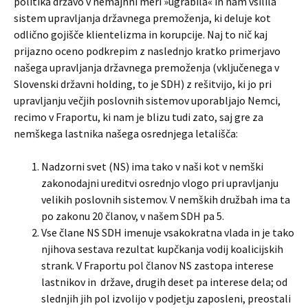
politika državo v nemajhni meri »ugrabila« in nam vsilila
sistem upravljanja državnega premoženja, ki deluje kot
odlično gojišče klientelizma in korupcije. Naj to nič kaj
prijazno oceno podkrepim z naslednjo kratko primerjavo
našega upravljanja državnega premoženja (vključenega v
Slovenski državni holding, to je SDH) z rešitvijo, ki jo pri
upravljanju večjih poslovnih sistemov uporabljajo Nemci,
recimo v Fraportu, ki nam je blizu tudi zato, saj gre za
nemškega lastnika našega osrednjega letališča:
Nadzorni svet (NS) ima tako v naši kot v nemški
zakonodajni ureditvi osrednjo vlogo pri upravljanju
velikih poslovnih sistemov. V nemških družbah ima ta
po zakonu 20 članov, v našem SDH pa 5.
Vse člane NS SDH imenuje vsakokratna vlada in je tako
njihova sestava rezultat kupčkanja vodij koalicijskih
strank. V Fraportu pol članov NS zastopa interese
lastnikov in države, drugih deset pa interese dela; od
slednjih jih pol izvolijo v podjetju zaposleni, preostali