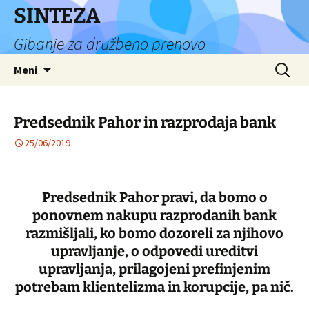
Preskoči
SINTEZA
na
Gibanje za družbeno prenovo
vsebino
Išči:
Meni
Predsednik Pahor in razprodaja bank
25/06/2019
Predsednik Pahor pravi, da bomo o
ponovnem nakupu razprodanih bank
razmišljali, ko bomo dozoreli za njihovo
upravljanje, o odpovedi ureditvi
upravljanja, prilagojeni prefinjenim
potrebam klientelizma in korupcije, pa nič.