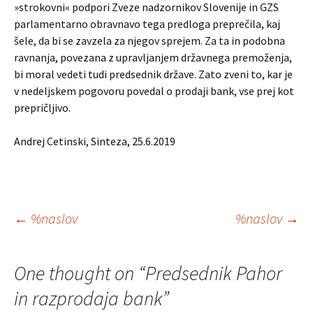
»strokovni« podpori Zveze nadzornikov Slovenije in GZS
parlamentarno obravnavo tega predloga preprečila, kaj
šele, da bi se zavzela za njegov sprejem. Za ta in podobna
ravnanja, povezana z upravljanjem državnega premoženja,
bi moral vedeti tudi predsednik države. Zato zveni to, kar je
v nedeljskem pogovoru povedal o prodaji bank, vse prej kot
prepričljivo.
Andrej Cetinski, Sinteza, 25.6.2019
Krmarjenje
←
%naslov
%naslov
→
po
One thought on “
Predsednik Pahor
prispevkih
in razprodaja bank
”