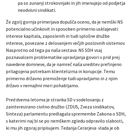
pa so zunanji strokovnjaki in jih imenujejo od podjetja
neodvisni sindikati.
Že zgolj gornja primerjava dopušča oceno, da je nemški NS
potencialno učinkovit in sposoben primerno usklajevati
interese kapitala, zaposlenih in tudi splošne družbe
interese, povezane z delovanjem večjih poslovnih sistemov.
Nasprotno od tega pa naša sestava NS SDH vsaj
poznavalcem problematike upravljanja govori v prid prej
navedene domneve, da je namreč naša ureditev prefinjeno
prilagojena potrebam klientelizma in korupcije. Temu
primerno državno premoženje tudi upravljamo in z njim
državo v nemajhni meri pohabljamo.
Pred dvema letoma je stranka SD v sodelovanju z
zainteresirano civilno družbo (ZDUS, Zveza sindikatov,
Sinteza) parlamentu predlagala spremembe Zakona o SDH,
s katerimi naj bi se po nemškem zgledu odpravilo slabosti,
ki mu jih zgoraj pripisujem. Tedanja Cerarjeva vlada je ob