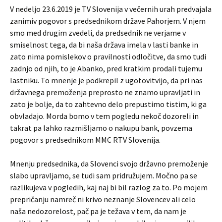
V nedeljo 23.6.2019 je TV Slovenija v večernih urah predvajala
zanimiv pogovor s predsednikom države Pahorjem. V njem
smo med drugim zvedeli, da predsednik ne verjame v
smiselnost tega, da bi naša država imela v lasti banke in
zato nima pomislekov o pravilnosti odločitve, da smo tudi
zadnjo od njih, to je Abanko, pred kratkim prodali tujemu
lastniku. To mnenje je podkrepil z ugotovitvijo, da pri nas
državnega premoženja preprosto ne znamo upravljati in
zato je bolje, da to zahtevno delo prepustimo tistim, ki ga
obvladajo. Morda bomo v tem pogledu nekoč dozoreli in
takrat pa lahko razmišljamo o nakupu bank, povzema
pogovor s predsednikom MMC RTV Slovenija.
Mnenju predsednika, da Slovenci svojo državno premoženje
slabo upravljamo, se tudi sam pridružujem. Močno pa se
razlikujeva v pogledih, kaj naj bi bil razlog za to. Po mojem
prepričanju namreč ni krivo neznanje Slovencev ali celo
naša nedozorelost, pač pa je težava v tem, da nam je