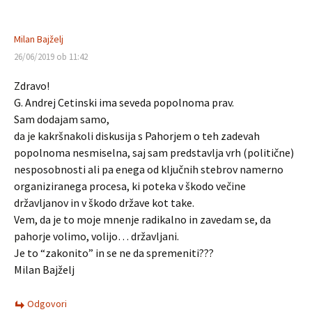
Milan Bajželj
26/06/2019 ob 11:42
Zdravo!
G. Andrej Cetinski ima seveda popolnoma prav.
Sam dodajam samo,
da je kakršnakoli diskusija s Pahorjem o teh zadevah
popolnoma nesmiselna, saj sam predstavlja vrh (politične)
nesposobnosti ali pa enega od ključnih stebrov namerno
organiziranega procesa, ki poteka v škodo večine
državljanov in v škodo države kot take.
Vem, da je to moje mnenje radikalno in zavedam se, da
pahorje volimo, volijo… državljani.
Je to “zakonito” in se ne da spremeniti???
Milan Bajželj
Odgovori