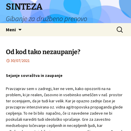
Preskoči
SINTEZA
na
Gibanje za družbeno prenovo
vsebino
Išči:
Meni
Od kod tako nezaupanje?
30/07/2021
Sejanje sovraštva in zaupanje
Pravzaprav sem v zadregi, ker ne vem, kako opozoriti na na
problem, ki je realen, časovno in vsebinsko umeščen v naš prostor
ter ocenjujem, da je tudi kar velik. Kar je opazno zadnje čase je
pravzaprav intenzivirana oz. vidna agitropovska propaganda glede
cepljenja. To ne bi bilo napačno, če iz navedene zadeve ne bi
poskušali narediti tudi ideološko vprašanje. Gre za zavestno
medsebojno ločevanje cepljenih in necepljenih ljudi, kar