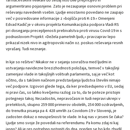
farmacevskimi velikani do sedaj niso bile prepričljivo in
argumentirano pojasnjene. Zato je nezaupanje osnovni problem pri
reševanju navedenih vsebin. Ljudje enostavno povedano ne zaupajo
več v posredovane informacije z »bojišča proti K-19.« Omenjeni
Edvad Kadič je v okviru projekta Komunikacijska podpora Vladi RS
pri doseganju precepljenosti prebivalstva proti virusu Covid-19 in s
podnaslovom Projekt: »Dežela pametnih ljudi,« pravzaprav lepo
prikazal nizek nivo in agitropovski način oz. poskus reševanja resnih
vprašanj. Tudi neznanje.
In kje so rešitve? Nikakor ne v sejanju sovraštva med ljudmi in
ustvarjanju navidezne brezizhodnosti položaja, temveč v takojšnji
zamenjavi vlade in takojšnjih volitvah parlamenta, saj je več kot
očitno, da s takšnim načinom predstavljanja ljudstva številni nimajo
več podpore. Izgovori glede tega, da ker predsedujemo v EU, sedaj
ni pravi čas, so lahko kvečjemu razlog za to, da te poteze pristojni
potegnejo takoj. Nezadostni, nepravočasni in tudi nepravi ukrepi v
preteklosti, skupno 259 000 primerov obolelih, 254 000 ozdravljenih,
do trenutka pisanja pa 4. 428 umrlih za Covidom-19 v Sloveniji, je
zadosten dokaz o neuspešnosti te vlade. In kaj nas v jeseni še čaka?
Ljudje smo svoje že povedali na referendumu. Pa komu zdaj ni kaj
jasno? Ali je res potrebno potoniti do dna, preden se bo kdo zbudil