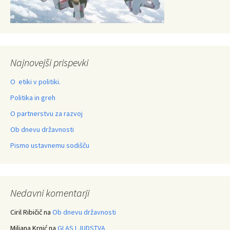
Najnovejši prispevki
O etiki v politiki.
Politika in greh
O partnerstvu za razvoj
Ob dnevu državnosti
Pismo ustavnemu sodišču
Nedavni komentarji
Ciril Ribičič
na
Ob dnevu državnosti
Miljana Krnić
na
GLAS LJUDSTVA