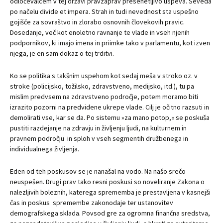
odločevalcem v tej državi pravzaprav presenetljivo uspeva. Seveda
po načelu divide et impera. Strah in tudi nevednost sta uspešno
gojišče za sovraštvo in zlorabo osnovnih človekovih pravic.
Dosedanje, več kot enoletno ravnanje te vlade in vseh njenih
podpornikov, ki imajo imena in priimke tako v parlamentu, kot izven
njega, je en sam dokaz o tej trditvi.
Ko se politika s takšnim uspehom kot sedaj meša v stroko oz. v
stroke (policijsko, tožilsko, zdravstveno, medijsko, itd.), tu pa
mislim predvsem na zdravstveno področje, potem moramo biti
izrazito pozorni na predvidene ukrepe vlade. Cilj je očitno razsuti in
demolirati vse, kar se da. Po sistemu »za mano potop,« se poskuša
pustiti razdejanje na zdravju in življenju ljudi, na kulturnem in
pravnem področju in sploh v vseh segmentih družbenega in
individualnega življenja.
Eden od teh poskusov se je nanašal na vodo. Na našo srečo
neuspešen. Drugi prav tako resni poskusi so noveliranje Zakona o
nalezljivih boleznih, katerega sprememba je prestavljena v kasnejši
čas in poskus spremembe zakonodaje ter ustanovitev
demografskega sklada. Povsod gre za ogromna finančna sredstva,