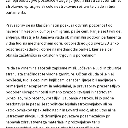
za nepredstavljive posledice v življenju ljudi, a hkrati za avtoritarne,
strokovno vprašljive ali celo nestrokovne rešitve te vlade in tudi
parlamenta.
Pravzaprav se na klasičen način poskuša odvrniti pozornost od
navedenih vsebin k olimpijskim igram, pa še čem, kar je sestavni del
življenja. Hkrati je ta Janševa vlada ob minimalni podpori parlamenta
vidna tudi na mednarodnem odru. Kot predsedujoči svetu EU lahko
pozornost kadarkoli obrne na mednarodni parket, kjer se sicer
obnaša začetniško in kot slon v trgovini s porcelanom.
Pa da se vrnem na začetek zapisane misli. Ločevanje ljudi in zbujanje
strahu sta značilnost te vladne garniture. Očiten cilj, da bi le njej
povšečni, tudi s cepilnimi knjižicami označeni ljudje bili nadljudje v
primerjavi z necepljenimi in nelojalnimi, je pravzaprav presenetljivo
podoben ukrepom nositi rumeno zvezdo. Izvajani in načrtovani
ukrepi so, milo rečeno, vprašljivi. Zaupanje v stroko, ki jo pač ne
predstavlja le pet ali šest politično lojalnih strokovnjakov ali pa
»strokovnjakov tipa« Jelko Kacin in Edvard Kadič, absolutno ni na
ustreznem nivoju. Tudi dvomljive povezave posameznikov pri
nabavah zdravstvenega materiala in proizvajalcev ter s