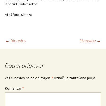
in ponudil ljudem roko?
Miloš Šonc, Sinteza
Krmarjenje
←
%naslov
%naslov
→
po
prispevkih
Dodaj odgovor
Vaš e-naslov ne bo objavljen.
*
označuje zahtevana polja
Komentar
*