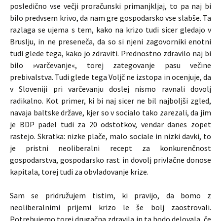
posledično vse večji proračunski primanjkljaj, to pa naj bi
bilo predvsem krivo, da nam gre gospodarsko vse slabše. Ta
razlaga se ujema s tem, kako na krizo tudi sicer gledajo v
Bruslju, in ne preseneča, da so si njeni zagovorniki enotni
tudi glede tega, kako jo zdraviti. Prednostno zdravilo naj bi
bilo »varčevanje«, torej zategovanje pasu večine
prebivalstva. Tudi glede tega Voljč ne izstopa in ocenjuje, da
v Sloveniji pri varčevanju doslej nismo ravnali dovolj
radikalno. Kot primer, ki bi naj sicer ne bil najboljši zgled,
navaja baltske države, kjer so v socialo tako zarezali, da jim
je BDP padel tudi za 20 odstotkov, vendar danes zopet
rastejo. Skratka: nizke plače, malo sociale in nizki davki, to
je pristni neoliberalni recept za konkurenčnost
gospodarstva, gospodarsko rast in dovolj privlačne donose
kapitala, torej tudi za obvladovanje krize.
Sam se pridružujem tistim, ki pravijo, da bomo z
neoliberalnimi prijemi krizo le še bolj zaostrovali.
Potrebujemo torej drugačna zdravila in ta bodo delovala, če