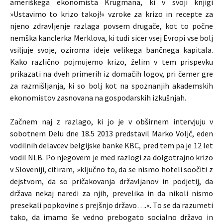
ameriškega ekonomista Krugmana, ki v svoji knjigi
»Ustavimo to krizo takoj!« vzroke za krizo in recepte za
njeno zdravljenje razlaga povsem drugače, kot to počne
nemška kanclerka Merklova, ki tudi sicer vsej Evropi vse bolj
vsiljuje svoje, oziroma ideje velikega bančnega kapitala.
Kako različno pojmujemo krizo, želim v tem prispevku
prikazati na dveh primerih iz domačih logov, pri čemer gre
za razmišljanja, ki so bolj kot na spoznanjih akademskih
ekonomistov zasnovana na gospodarskih izkušnjah.
Začnem naj z razlago, ki jo je v obširnem intervjuju v
sobotnem Delu dne 18.5 2013 predstavil Marko Voljč, eden
vodilnih delavcev belgijske banke KBC, pred tem pa je 12 let
vodil NLB. Po njegovem je med razlogi za dolgotrajno krizo
v Sloveniji, citiram, »ključno to, da se nismo hoteli soočiti z
dejstvom, da so pričakovanja državljanov in podjetij, da
država nekaj naredi za njih, prevelika in da nikoli nismo
presekali popkovine s prejšnjo državo….«. To se da razumeti
tako, da imamo še vedno prebogato socialno državo in