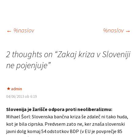
Krmarjenje
←
%naslov
%naslov
→
po
2 thoughts on “
Zakaj kriza v Sloveniji
prispevkih
ne pojenjuje
”
admin
04/06/2013 ob 6:19
Slovenija je žarišče odpora proti neoliberalizmu:
Mihael Šorl: Slovenska bančna kriza še zdaleč ni tako huda,
kot je bila ciprska. Predvsem zato ne, ker znaša slovenski
javni dolg komaj 54 odstotkov BDP (v EU je povprečje 85