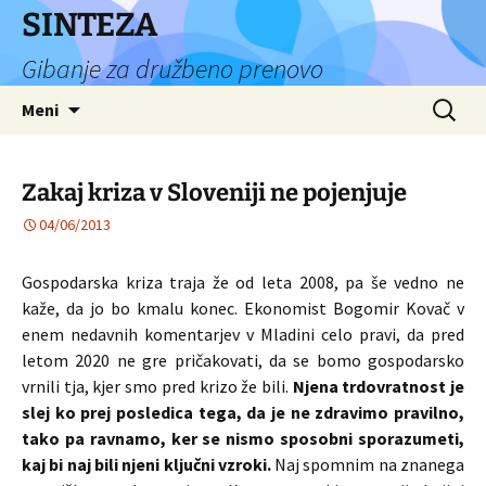
Preskoči
SINTEZA
na
Gibanje za družbeno prenovo
vsebino
Išči:
Meni
Zakaj kriza v Sloveniji ne pojenjuje
04/06/2013
Gospodarska kriza traja že od leta 2008, pa še vedno ne
kaže, da jo bo kmalu konec. Ekonomist Bogomir Kovač v
enem nedavnih komentarjev v Mladini celo pravi, da pred
letom 2020 ne gre pričakovati, da se bomo gospodarsko
vrnili tja, kjer smo pred krizo že bili.
Njena trdovratnost je
slej ko prej posledica tega, da je ne zdravimo pravilno,
tako pa ravnamo, ker se nismo sposobni sporazumeti,
kaj bi naj bili njeni ključni vzroki.
Naj spomnim na znanega