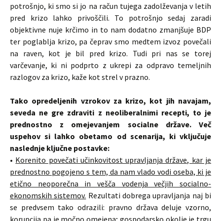
potrošnjo, ki smo si jo na račun tujega zadolževanja v letih
pred krizo lahko privoščili. To potrošnjo sedaj zaradi
objektivne nuje krčimo in to nam dodatno zmanjšuje BDP
ter poglablja krizo, pa čeprav smo medtem izvoz povečali
na raven, kot je bil pred krizo. Tudi pri nas se torej
varčevanje, ki ni podprto z ukrepi za odpravo temeljnih
razlogov za krizo, kaže kot strel v prazno.
Tako opredeljenih vzrokov za krizo, kot jih navajam,
seveda ne gre zdraviti z neoliberalnimi recepti, to je
prednostno z omejevanjem socialne države. Več
uspehov si lahko obetamo od scenarija, ki vključuje
naslednje ključne postavke:
•
Korenito povečati učinkovitost upravljanja države, kar je
prednostno pogojeno s tem, da nam vlado vodi oseba, ki je
etično neoporečna in vešča vodenja večjih socialno-
ekonomskih sistemov.
Rezultati dobrega upravljanja naj bi
se predvsem tako odrazili: pravno država deluje vzorno,
korupcija pa je močno omejena; gospodarsko okolje je trgu