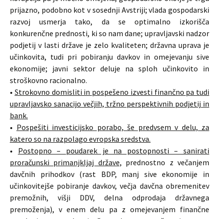
prijazno, podobno kot v sosednji Avstriji; vlada gospodarski
razvoj usmerja tako, da se optimalno izkorišča
konkurenčne prednosti, ki so nam dane; upravljavski nadzor
podjetij v lasti države je zelo kvaliteten; državna uprava je
učinkovita, tudi pri pobiranju davkov in omejevanju sive
ekonomije; javni sektor deluje na sploh učinkovito in
stroškovno racionalno.
•
Strokovno domisliti in pospešeno izvesti finančno pa tudi
upravljavsko sanacijo večjih, tržno perspektivnih podjetij in
bank.
•
Pospešiti investicijsko porabo, še predvsem v delu, za
katero so na razpolago evropska sredstva.
•
Postopno – poudarek je na postopnosti – sanirati
proračunski primanjkljaj države,
prednostno z večanjem
davčnih prihodkov (rast BDP, manj sive ekonomije in
učinkovitejše pobiranje davkov, večja davčna obremenitev
premožnih, višji DDV, delna odprodaja državnega
premoženja), v enem delu pa z omejevanjem finančne