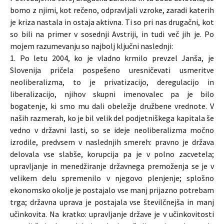
bomo z njimi, kot rečeno, odpravljali vzroke, zaradi katerih
je kriza nastala in ostaja aktivna. Ti so pri nas drugačni, kot
so bili na primer v sosednji Avstriji, in tudi več jih je. Po
mojem razumevanju so najbolj ključni naslednji:
1. Po letu 2004, ko je vladno krmilo prevzel Janša, je
Slovenija pričela pospešeno uresničevati usmeritve
neoliberalizma, to je privatizacijo, deregulacijo in
liberalizacijo, njihov skupni imenovalec pa je bilo
bogatenje, ki smo mu dali obeležje družbene vrednote. V
naših razmerah, ko je bil velik del podjetniškega kapitala še
vedno v državni lasti, so se ideje neoliberalizma močno
izrodile, predvsem v naslednjih smereh: pravno je država
delovala vse slabše, korupcija pa je v polno zacvetela;
upravljanje in menedžiranje državnega premoženja se je v
velikem delu spremenilo v njegovo plenjenje; splošno
ekonomsko okolje je postajalo vse manj prijazno potrebam
trga; državna uprava je postajala vse številčnejša in manj
učinkovita. Na kratko: upravljanje države je v učinkovitosti