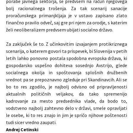
porabe javnega sektorja, še predvsem na račun njegovega
bolj racionalnega trošenja. Za tak scenarij sanacije
proračunskega primanjkljaja je v ustavo zapisano zlato
finančno pravilo odveč, saj gre pri njem za orodje, s katerim
želi neoliberalizem predvsem ubijati socialno državo.
Za zaključek še to. Z učinkovitim izvajanjem protikriznega
scenarija, o katerem govori ta prispevek, bi Slovenija v petih
letih lahko ponovno postala spodobna evropska država, ki
gospodarsko uspešno dohiteva sosednjo Avstrijo, glede
socialnega okolja in spoštovanja splošnih družbenih
vrednot pa se prepoznavno zgleduje pri Skandinavcih. Ali se
bo to res zgodilo, je najbolj odvisno od pripravljenosti
aktualnih političnih veljakov, da tako spremenijo
kadrovanje za mesto predsednika vlade, da bodo to,
vodstveno najbolj zahtevno delo v državi, smele opravljati
le osebe, ki to res znajo in jim je spričo njihove poštenosti
tudi sicer vredno zaupati.
Andrej Cetinski