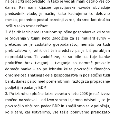
na celi črti odpovedalo in tako je več ali manj ostalo vse do
danes. Ker nam ključne upravljavske vzvode obvladuje
predsednik vlade, je način, kako kadrujemo to delovno
mesto, posredno postal osrednji vzrok, da smo kot družba
zašli v tako resne težave.
2. V štirih letih pred izbruhom splošne gospodarske krize se
je Slovenija v tujini neto zadolžila za 11 milijard evrov –
pretežno se je zadolžilo gospodarstvo, nemalo pa tudi
prebivalstvo -, velik del teh sredstev pa je bil porabljen
neproduktivno. Te zadolžitve, ki so bile za tuje banke
praktično brez tveganj – tveganja so namreč prevzele
domače banke – so po izbruhu krize povzročile finančno
ohromelost znatnega dela gospodarstva in posledično tudi
bank, danes pa so med pomembnimi razlogi za propadanje
podjetij in padanje BDP.
3. Po izbruhu splošne krize v svetu v letu 2008 je naš izvoz
močno nazadoval – od izvoza smo izjemno odvisni -, to je
povzročilo občuten padec BDP in znašli smo se v položaju,
ko s tem, kar ustvarimo, vse težje pokrivamo prebogato