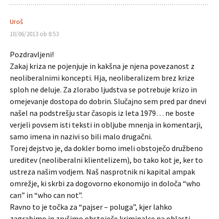
Uroš
10/06/2013 ob 8:53
Pozdravljeni!
Zakaj kriza ne pojenjuje in kakšna je njena povezanost z
neoliberalnimi koncepti. Hja, neoliberalizem brez krize
sploh ne deluje. Za zlorabo ljudstva se potrebuje krizo in
omejevanje dostopa do dobrin. Slučajno sem pred par dnevi
našel na podstrešju star časopis iz leta 1979… ne boste
verjeli povsem isti teksti in obljube mnenja in komentarji,
samo imena in nazivi so bili malo drugačni.
Torej dejstvo je, da dokler bomo imeli obstoječo družbeno
ureditev (neoliberalni klientelizem), bo tako kot je, ker to
ustreza našim vodjem. Naš nasprotnik ni kapital ampak
omrežje, ki skrbi za dogovorno ekonomijo in določa “who
can” in “who can not”.
Ravno to je točka za “pajser – poluga”, kjer lahko
zagrabimo in zrušimo obstoječe kriminalce na oblasti.