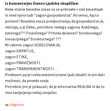
Iz komentarjev članov Ljudske skupščine:
Neke stalne besedne zveze so se prikradle v naš besednjak
in med njimi tudi “zagon gospodarstva”. Ali vemo, kaj to
pomeni? Besedna zveza predpostavlja, da gospodarstvo je,
obstaja, a je šibko, potrebno nekega zagona. Kakšnega,
katerega??? Finančnega? Pritoka delavcev? Strokovnega?
Inovacijskega? Strukturnega? ???
Mi rabimo zagon SODELOVANJA;
zagon EMPATIJE,
zagon ETIKE,
zagon PRAVIČNOSTI.
zagon TRANSPARENTNOSTI…
Predvsem pa je treba anestetizirane ljudi zbuditi in jim dati
možnost, da povedo svoje.
Potrebno jim je pokazati, da je alternativa REALNA in da to
niso sanjarjenja nekaj sanjačev.
Odgovori