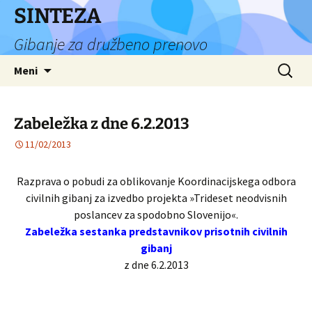
Preskoči
SINTEZA
na
Gibanje za družbeno prenovo
vsebino
Išči:
Meni
Zabeležka z dne 6.2.2013
11/02/2013
Razprava o pobudi za oblikovanje Koordinacijskega odbora
civilnih gibanj za izvedbo projekta »Trideset neodvisnih
poslancev za spodobno Slovenijo«.
Zabeležka sestanka predstavnikov prisotnih civilnih
gibanj
z dne 6.2.2013