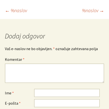
Krmarjenje
←
%naslov
%naslov
→
po
prispevkih
Dodaj odgovor
Vaš e-naslov ne bo objavljen.
*
označuje zahtevana polja
Komentar
*
Ime
*
E-pošta
*