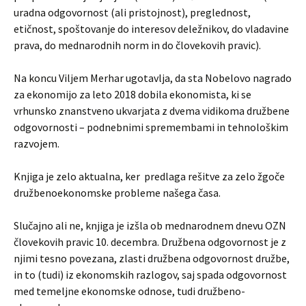
uradna odgovornost (ali pristojnost), preglednost,
etičnost, spoštovanje do interesov deležnikov, do vladavine
prava, do mednarodnih norm in do človekovih pravic).
Na koncu Viljem Merhar ugotavlja, da sta Nobelovo nagrado
za ekonomijo za leto 2018 dobila ekonomista, ki se
vrhunsko znanstveno ukvarjata z dvema vidikoma družbene
odgovornosti – podnebnimi spremembami in tehnološkim
razvojem.
Knjiga je zelo aktualna, ker predlaga rešitve za zelo žgoče
družbenoekonomske probleme našega časa.
Slučajno ali ne, knjiga je izšla ob mednarodnem dnevu OZN
človekovih pravic 10. decembra. Družbena odgovornost je z
njimi tesno povezana, zlasti družbena odgovornost družbe,
in to (tudi) iz ekonomskih razlogov, saj spada odgovornost
med temeljne ekonomske odnose, tudi družbeno-