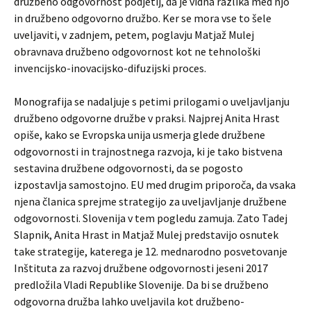
družbeno odgovornost podjetij, da je vidna razlika med njo
in družbeno odgovorno družbo. Ker se mora vse to šele
uveljaviti, v zadnjem, petem, poglavju Matjaž Mulej
obravnava družbeno odgovornost kot ne tehnološki
invencijsko-inovacijsko-difuzijski proces.
Monografija se nadaljuje s petimi prilogami o uveljavljanju
družbeno odgovorne družbe v praksi. Najprej Anita Hrast
opiše, kako se Evropska unija usmerja glede družbene
odgovornosti in trajnostnega razvoja, ki je tako bistvena
sestavina družbene odgovornosti, da se pogosto
izpostavlja samostojno. EU med drugim priporoča, da vsaka
njena članica sprejme strategijo za uveljavljanje družbene
odgovornosti. Slovenija v tem pogledu zamuja. Zato Tadej
Slapnik, Anita Hrast in Matjaž Mulej predstavijo osnutek
take strategije, katerega je 12. mednarodno posvetovanje
Inštituta za razvoj družbene odgovornosti jeseni 2017
predložila Vladi Republike Slovenije. Da bi se družbeno
odgovorna družba lahko uveljavila kot družbeno-