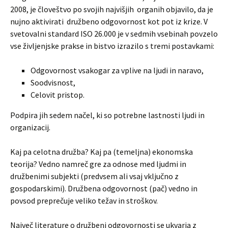
2008, je človeštvo po svojih najvišjih organih objavilo, da je
nujno aktivirati družbeno odgovornost kot pot iz krize. V
svetovalni standard ISO 26.000 je v sedmih vsebinah povzelo
vse življenjske prakse in bistvo izrazilo s tremi postavkami:
Odgovornost vsakogar za vplive na ljudi in naravo,
Soodvisnost,
Celovit pristop.
Podpira jih sedem načel, ki so potrebne lastnosti ljudi in
organizacij.
Kaj pa celotna družba? Kaj pa (temeljna) ekonomska
teorija? Vedno namreč gre za odnose med ljudmi in
družbenimi subjekti (predvsem ali vsaj vključno z
gospodarskimi). Družbena odgovornost (pač) vedno in
povsod preprečuje veliko težav in stroškov.
Največ literature o družbeni odgovornosti se ukvarja z