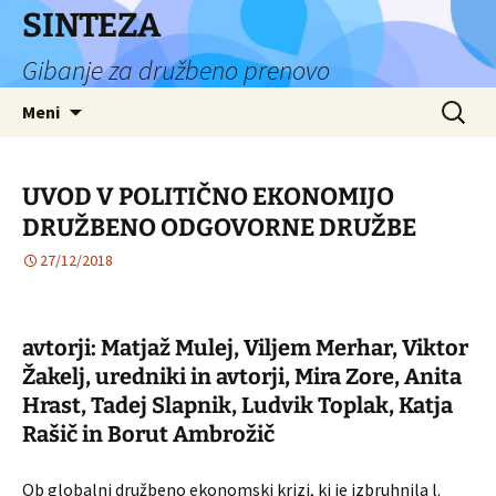
Preskoči
SINTEZA
na
Gibanje za družbeno prenovo
vsebino
Išči:
Meni
UVOD V POLITIČNO EKONOMIJO
DRUŽBENO ODGOVORNE DRUŽBE
27/12/2018
avtorji: Matjaž Mulej, Viljem Merhar, Viktor
Žakelj, uredniki in avtorji, Mira Zore, Anita
Hrast, Tadej Slapnik, Ludvik Toplak, Katja
Rašič in Borut Ambrožič
Ob globalni družbeno ekonomski krizi, ki je izbruhnila l.