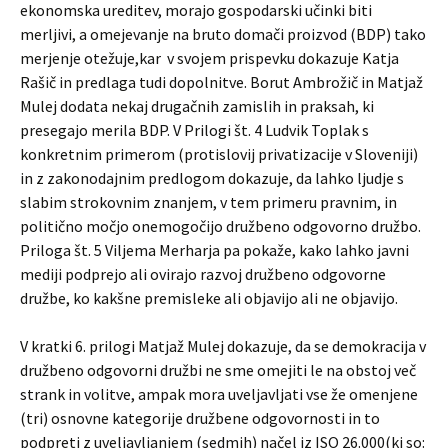
ekonomska ureditev, morajo gospodarski učinki biti
merljivi, a omejevanje na bruto domači proizvod (BDP) tako
merjenje otežuje,kar v svojem prispevku dokazuje Katja
Rašič in predlaga tudi dopolnitve. Borut Ambrožič in Matjaž
Mulej dodata nekaj drugačnih zamislih in praksah, ki
presegajo merila BDP. V Prilogi št. 4 Ludvik Toplak s
konkretnim primerom (protislovij privatizacije v Sloveniji)
in z zakonodajnim predlogom dokazuje, da lahko ljudje s
slabim strokovnim znanjem, v tem primeru pravnim, in
politično močjo onemogočijo družbeno odgovorno družbo.
Priloga št. 5 Viljema Merharja pa pokaže, kako lahko javni
mediji podprejo ali ovirajo razvoj družbeno odgovorne
družbe, ko kakšne premisleke ali objavijo ali ne objavijo.
V kratki 6. prilogi Matjaž Mulej dokazuje, da se demokracija v
družbeno odgovorni družbi ne sme omejiti le na obstoj več
strank in volitve, ampak mora uveljavljati vse že omenjene
(tri) osnovne kategorije družbene odgovornosti in to
podpreti z uveljavljanjem (sedmih) načel iz ISO 26.000(ki so: