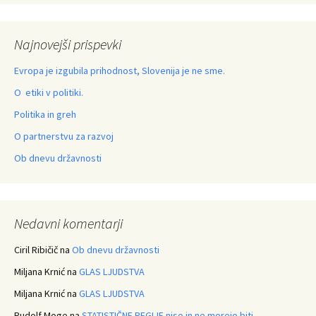
Najnovejši prispevki
Evropa je izgubila prihodnost, Slovenija je ne sme.
O etiki v politiki.
Politika in greh
O partnerstvu za razvoj
Ob dnevu državnosti
Nedavni komentarji
Ciril Ribičič
na
Ob dnevu državnosti
Miljana Krnić
na
GLAS LJUDSTVA
Miljana Krnić
na
GLAS LJUDSTVA
Rudolf Moge
na
STATISTIČNE REGIJE niso in ne morejo biti