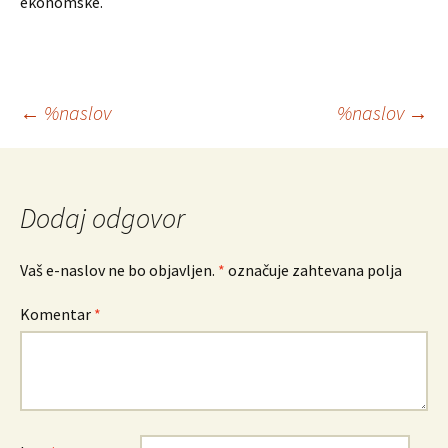
ekonomske.
Krmarjenje
←
%naslov
%naslov
→
po
prispevkih
Dodaj odgovor
Vaš e-naslov ne bo objavljen.
*
označuje zahtevana polja
Komentar
*