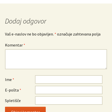
po
prispevkih
Dodaj odgovor
Vaš e-naslov ne bo objavljen.
*
označuje zahtevana polja
Komentar
*
Ime
*
E-pošta
*
Spletišče