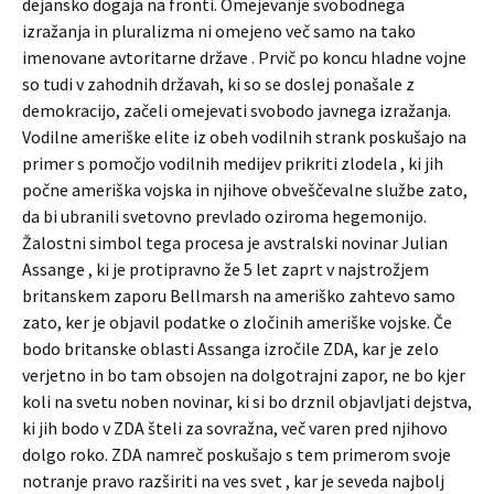
dejansko dogaja na fronti. Omejevanje svobodnega
izražanja in pluralizma ni omejeno več samo na tako
imenovane avtoritarne države . Prvič po koncu hladne vojne
so tudi v zahodnih državah, ki so se doslej ponašale z
demokracijo, začeli omejevati svobodo javnega izražanja.
Vodilne ameriške elite iz obeh vodilnih strank poskušajo na
primer s pomočjo vodilnih medijev prikriti zlodela , ki jih
počne ameriška vojska in njihove obveščevalne službe zato,
da bi ubranili svetovno prevlado oziroma hegemonijo.
Žalostni simbol tega procesa je avstralski novinar Julian
Assange , ki je protipravno že 5 let zaprt v najstrožjem
britanskem zaporu Bellmarsh na ameriško zahtevo samo
zato, ker je objavil podatke o zločinih ameriške vojske. Če
bodo britanske oblasti Assanga izročile ZDA, kar je zelo
verjetno in bo tam obsojen na dolgotrajni zapor, ne bo kjer
koli na svetu noben novinar, ki si bo drznil objavljati dejstva,
ki jih bodo v ZDA šteli za sovražna, več varen pred njihovo
dolgo roko. ZDA namreč poskušajo s tem primerom svoje
notranje pravo razširiti na ves svet , kar je seveda najbolj