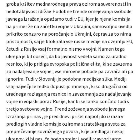
groba kršitev mednarodnega prava oziroma suverenosti in
nedotakljivosti držav. Podobne trende omejevanja svobode
javnega izražanja opažamo tudi v EU, kjer je njena komisija
na primer že na začetku vojne v Ukrajini, samovoljno uvedla
prikrito cenzuro na poročanje o Ukrajini, čeprav za to nima
pristojnosti, saj je blokirala vse ruske medije na ozemlju EU,
četudi z Rusijo vsaj formalno nismo v vojni. Namen tega
ukrepa je bil doseči, da bo javnost vedela samo za uradno
resnico, ki jo pridiga evropska politična elita, ki se zavzema
za nadaljevanje vojne ; vse mirovne pobude pa zavrača ali pa
ignorira. Tudi v Sloveniji je podobna medijska slika. Mediji
vsaj največji le redko dopustijo mnenja , ki so drugačna od
uradnega razlaganja resnice in zavzemanja za nadaljevanje
vojne in vojaški poraz Rusije, kar bi se lahko končalo tudi s
tretjo svetovno vojno. Trend zoževanja svobode javnega
izražanja pri nas , je pred dnevi prišel najbolj do izraza v
predlogih vladne komisije oziroma strateškega sveta za
preprečevanje sovražnega govora , ki je predlagal nekaj
ukrepov, ki bi nas, če bodo sprejeti, vodili v avtoritarno