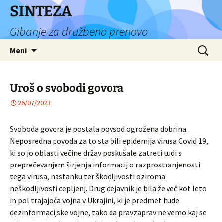
Preskoči
SINTEZA
na
Gibanje za družbeno prenovo
vsebino
Išči:
Meni
Uroš o svobodi govora
26/07/2023
Svoboda govora je postala povsod ogrožena dobrina.
Neposredna povoda za to sta bili epidemija virusa Covid 19,
ki so jo oblasti večine držav poskušale zatreti tudi s
preprečevanjem širjenja informacij o razprostranjenosti
tega virusa, nastanku ter škodljivosti oziroma
neškodljivosti cepljenj. Drug dejavnik je bila že več kot leto
in pol trajajoča vojna v Ukrajini, ki je predmet hude
dezinformacijske vojne, tako da pravzaprav ne vemo kaj se