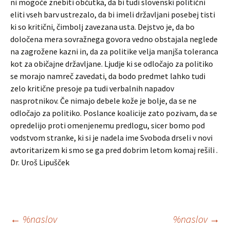
ni mogoče znebiti občutka, da bi tudi slovenski politični
eliti vseh barv ustrezalo, da bi imeli državljani posebej tisti
ki so kritični, čimbolj zavezana usta. Dejstvo je, da bo
določena mera sovražnega govora vedno obstajala neglede
na zagrožene kazni in, da za politike velja manjša toleranca
kot za običajne državljane. Ljudje ki se odločajo za politiko
se morajo namreč zavedati, da bodo predmet lahko tudi
zelo kritične presoje pa tudi verbalnih napadov
nasprotnikov. Če nimajo debele kože je bolje, da se ne
odločajo za politiko. Poslance koalicije zato pozivam, da se
opredelijo proti omenjenemu predlogu, sicer bomo pod
vodstvom stranke, ki si je nadela ime Svoboda drseli v novi
avtoritarizem ki smo se ga pred dobrim letom komaj rešili .
Dr. Uroš Lipušček
Krmarjenje
←
%naslov
%naslov
→