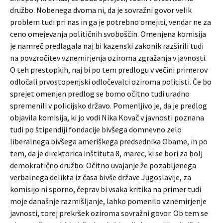
družbo. Nobenega dvoma ni, da je sovražni govor velik
problem tudi pri nas in ga je potrebno omejiti, vendar ne za
ceno omejevanja političnih svoboščin. Omenjena komisija
je namreč predlagala naj bi kazenski zakonik razširili tudi
na povzročitev vznemirjenja oziroma zgražanja v javnosti.
O teh prestopkih, naj bi po tem predlogu v večini primerov
odločali prvostopenjski odločevalci oziroma policisti. Če bo
sprejet omenjen predlog se bomo očitno tudi uradno
spremenili v policijsko državo. Pomenljivo je, da je predlog
objavila komisija, ki jo vodi Nika Kovač v javnosti poznana
tudi po štipendiji fondacije bivšega domnevno zelo
liberalnega bivšega ameriškega predsednika Obame, in po
tem, da je direktorica inštituta 8, marec, ki se bori za bolj
demokratično družbo. Očitno uvajanje že pozabljenega
verbalnega delikta iz časa bivše države Jugoslavije, za
komisijo ni sporno, čeprav bi vsaka kritika na primer tudi
moje današnje razmišljanje, lahko pomenilo vznemirjenje
javnosti, torej prekršek oziroma sovražni govor. Ob tem se