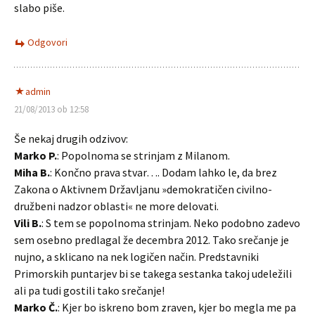
slabo piše.
Odgovori
admin
21/08/2013 ob 12:58
Še nekaj drugih odzivov:
Marko P.
: Popolnoma se strinjam z Milanom.
Miha B.
: Končno prava stvar…. Dodam lahko le, da brez
Zakona o Aktivnem Državljanu »demokratičen civilno-
družbeni nadzor oblasti« ne more delovati.
Vili B.
: S tem se popolnoma strinjam. Neko podobno zadevo
sem osebno predlagal že decembra 2012. Tako srečanje je
nujno, a sklicano na nek logičen način. Predstavniki
Primorskih puntarjev bi se takega sestanka takoj udeležili
ali pa tudi gostili tako srečanje!
Marko Č.
: Kjer bo iskreno bom zraven, kjer bo megla me pa