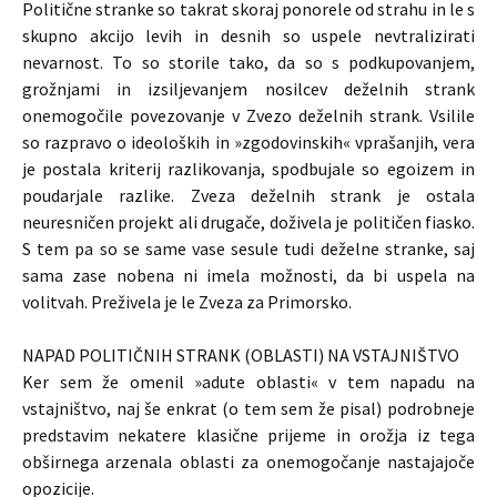
Politične stranke so takrat skoraj ponorele od strahu in le s
skupno akcijo levih in desnih so uspele nevtralizirati
nevarnost. To so storile tako, da so s podkupovanjem,
grožnjami in izsiljevanjem nosilcev deželnih strank
onemogočile povezovanje v Zvezo deželnih strank. Vsilile
so razpravo o ideoloških in »zgodovinskih« vprašanjih, vera
je postala kriterij razlikovanja, spodbujale so egoizem in
poudarjale razlike. Zveza deželnih strank je ostala
neuresničen projekt ali drugače, doživela je političen fiasko.
S tem pa so se same vase sesule tudi deželne stranke, saj
sama zase nobena ni imela možnosti, da bi uspela na
volitvah. Preživela je le Zveza za Primorsko.
NAPAD POLITIČNIH STRANK (OBLASTI) NA VSTAJNIŠTVO
Ker sem že omenil »adute oblasti« v tem napadu na
vstajništvo, naj še enkrat (o tem sem že pisal) podrobneje
predstavim nekatere klasične prijeme in orožja iz tega
obširnega arzenala oblasti za onemogočanje nastajajoče
opozicije.