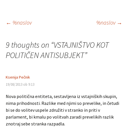
Krmarjenje
←
%naslov
%naslov
→
po
9 thoughts on “
VSTAJNIŠTVO KOT
prispevkih
POLITIČEN ANTISUBJEKT
”
Ksenija Pečnik
19/08/2013 ob 9:13
Nova politična entiteta, sestavljena iz vstajniških skupin,
nima prihodnosti. Razlike med njimi so prevelike, in četudi
bi se do volitev uspele združiti v stranko in priti v
parlament, bi kmalu po volitvah zaradi prevelikih razlik
znotraj sebe stranka razpadla.