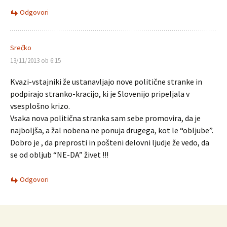
Odgovori
Srečko
13/11/2013 ob 6:15
Kvazi-vstajniki že ustanavljajo nove politične stranke in
podpirajo stranko-kracijo, ki je Slovenijo pripeljala v
vsesplošno krizo.
Vsaka nova politična stranka sam sebe promovira, da je
najboljša, a žal nobena ne ponuja drugega, kot le “obljube”.
Dobro je , da preprosti in pošteni delovni ljudje že vedo, da
se od obljub “NE-DA” živet !!!
Odgovori