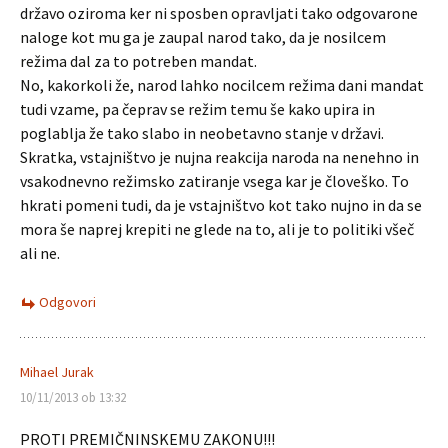
državo oziroma ker ni sposben opravljati tako odgovarone
naloge kot mu ga je zaupal narod tako, da je nosilcem
režima dal za to potreben mandat.
No, kakorkoli že, narod lahko nocilcem režima dani mandat
tudi vzame, pa čeprav se režim temu še kako upira in
poglablja že tako slabo in neobetavno stanje v državi.
Skratka, vstajništvo je nujna reakcija naroda na nenehno in
vsakodnevno režimsko zatiranje vsega kar je človeško. To
hkrati pomeni tudi, da je vstajništvo kot tako nujno in da se
mora še naprej krepiti ne glede na to, ali je to politiki všeč
ali ne.
Odgovori
Mihael Jurak
10/11/2013 ob 13:32
PROTI PREMIČNINSKEMU ZAKONU!!!