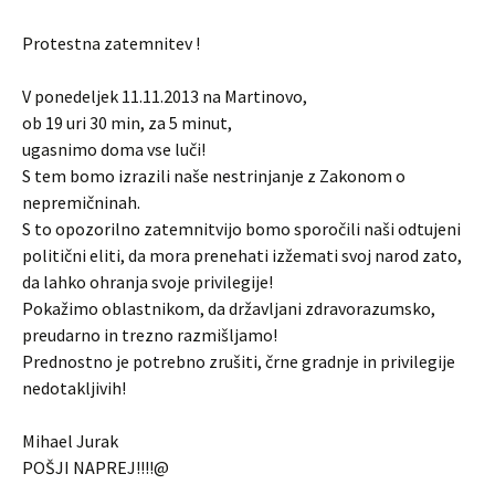
Protestna zatemnitev !
V ponedeljek 11.11.2013 na Martinovo,
ob 19 uri 30 min, za 5 minut,
ugasnimo doma vse luči!
S tem bomo izrazili naše nestrinjanje z Zakonom o
nepremičninah.
S to opozorilno zatemnitvijo bomo sporočili naši odtujeni
politični eliti, da mora prenehati izžemati svoj narod zato,
da lahko ohranja svoje privilegije!
Pokažimo oblastnikom, da državljani zdravorazumsko,
preudarno in trezno razmišljamo!
Prednostno je potrebno zrušiti, črne gradnje in privilegije
nedotakljivih!
Mihael Jurak
POŠJI NAPREJ!!!!@