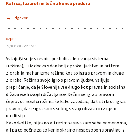
Katrca, lazareti in luč na koncu predora
Odgovori
czpnn
28/09/2013 ob 9:47
Vstajništvo je v resnici posledica delovanja sistema
(režima), ki iz dneva v dan bolj ogroža ljudstvo in pri tem
zlorablja mehanizme režima kot to igra s pravom in druge
zlorabe. Režim s svojo igro s pravom ljudsvu vsiljuje
prepričanje, da je Slovenija vse drugo kot pravna in socialna
država vseh svojih državljanov. Režim se igra s pravom
čeprav se nosilci režima še kako zavedajo, da tisti ki se igra s
pravom, da se igra sam s seboj, s svojo državo in z njeno
ureditvijo.
Kakorkoli že, ni jasno ali režim sesuva sam sebe namenoma,
ali pa to počne za to ker je skrajno nesposoben upravljati z