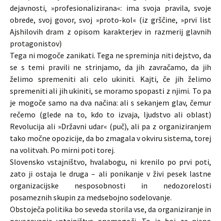
dejavnosti, »profesionalizirana«: ima svoja pravila, svoje
obrede, svoj govor, svoj »proto-kol« (iz grščine, »prvi list
Ajshilovih dram z opisom karakterjev in razmerij glavnih
protagonistov)
Tega ni mogoče zanikati. Tega ne spreminja niti dejstvo, da
se s temi pravili ne strinjamo, da jih zavračamo, da jih
želimo spremeniti ali celo ukiniti. Kajti, če jih želimo
spremeniti ali jih ukiniti, se moramo spopasti z njimi. To pa
je mogoče samo na dva načina: ali s sekanjem glav, čemur
rečemo (glede na to, kdo to izvaja, ljudstvo ali oblast)
Revolucija ali »Državni udar« (puč), ali pa z organiziranjem
tako močne opozicije, da bo zmagala v okviru sistema, torej
na volitvah. Po mirni poti torej.
Slovensko vstajništvo, hvalabogu, ni krenilo po prvi poti,
zato ji ostaja le druga – ali ponikanje v živi pesek lastne
organizacijske nesposobnosti in nedozorelosti
posameznih skupin za medsebojno sodelovanje.
Obstoječa politika bo seveda storila vse, da organiziranje in