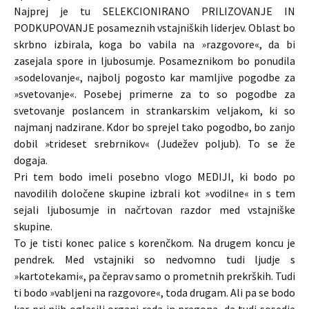
Najprej je tu SELEKCIONIRANO PRILIZOVANJE IN
PODKUPOVANJE posameznih vstajniških liderjev. Oblast bo
skrbno izbirala, koga bo vabila na »razgovore«, da bi
zasejala spore in ljubosumje. Posameznikom bo ponudila
»sodelovanje«, najbolj pogosto kar mamljive pogodbe za
»svetovanje«. Posebej primerne za to so pogodbe za
svetovanje poslancem in strankarskim veljakom, ki so
najmanj nadzirane. Kdor bo sprejel tako pogodbo, bo zanjo
dobil »trideset srebrnikov« (Judežev poljub). To se že
dogaja.
Pri tem bodo imeli posebno vlogo MEDIJI, ki bodo po
navodilih določene skupine izbrali kot »vodilne« in s tem
sejali ljubosumje in načrtovan razdor med vstajniške
skupine.
To je tisti konec palice s korenčkom. Na drugem koncu je
pendrek. Med vstajniki so nedvomno tudi ljudje s
»kartotekami«, pa čeprav samo o prometnih prekrških. Tudi
ti bodo »vabljeni na razgovore«, toda drugam. Ali pa se bodo