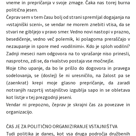
vneme in prepričanja v svoje zmage. Čaka nas torej burna
politična jesen.
Čeprav sem v tem času bolj od strani spremljal dogajanja na
»vstajniški sceni«, se vendar ne morem znebiti vtisa, da se
stvari ne gibljejo v pravo smer. Vedno novi nastopi v prazno,
besedičenje, vedno več polemik, ki polagoma preraščajo v
nezaupanje in spore med »vodilnimi«. Kdo je sploh vodilni?
Zadnji meseci nam odgovora na to vprašanje niso prinesli,
nasprotno, zdi se, da rivalstvo postaja vse močnejše.
Moje tiho upanje, da bo le prišlo do dogovora in pravega
sodelovanja, se (doslej) še ni uresničilo, na žalost pa se
(zaenkrat) krepi moje glasno prepričanje, da zaradi
notranjih razprtij vstajništvo izgublja sapo in se obletava
kot listje v tej prezgodnji jeseni.
Vendar ni prepozno, čeprav je skrajni čas za povezave in
organizacijo.
ČAS JE ZA POLITIČNO ORGANIZIRANJE VSTAJNIŠTVA
Tudi politika je danes, kot vsa druga področja družbenih