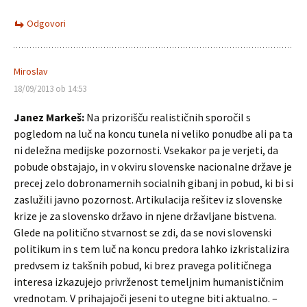
Odgovori
Miroslav
18/09/2013 ob 14:53
Janez Markeš:
Na prizorišču realističnih sporočil s
pogledom na luč na koncu tunela ni veliko ponudbe ali pa ta
ni deležna medijske pozornosti. Vsekakor pa je verjeti, da
pobude obstajajo, in v okviru slovenske nacionalne države je
precej zelo dobronamernih socialnih gibanj in pobud, ki bi si
zaslužili javno pozornost. Artikulacija rešitev iz slovenske
krize je za slovensko državo in njene državljane bistvena.
Glede na politično stvarnost se zdi, da se novi slovenski
politikum in s tem luč na koncu predora lahko izkristalizira
predvsem iz takšnih pobud, ki brez pravega političnega
interesa izkazujejo privrženost temeljnim humanističnim
vrednotam. V prihajajoči jeseni to utegne biti aktualno. –