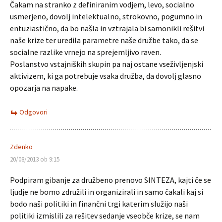
Čakam na stranko z definiranim vodjem, levo, socialno
usmerjeno, dovolj intelektualno, strokovno, pogumno in
entuziastično, da bo našla in vztrajala bi samonikli rešitvi
naše krize ter uredila parametre naše družbe tako, da se
socialne razlike vrnejo na sprejemljivo raven.
Poslanstvo vstajniških skupin pa naj ostane vseživljenjski
aktivizem, ki ga potrebuje vsaka družba, da dovolj glasno
opozarja na napake.
Odgovori
Zdenko
20/08/2013 ob 9:15
Podpiram gibanje za družbeno prenovo SINTEZA, kajti če se
ljudje ne bomo združili in organizirali in samo čakali kaj si
bodo naši politiki in finančni trgi katerim služijo naši
politiki izmislili za rešitev sedanje vseobče krize, se nam