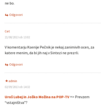
ne bo.
Odgovori
Cet
21/08/2013 ob 13:02
V komentarju Ksenije Pečnik je nekaj zanimivih ocen, za
katere menim, da bi jih naj v Sintezi ne prezrli.
Odgovori
admin
02/09/2013 ob 14:32
Uroš Lubej in Joško Možina na POP-TV
=> Prevzem
“vstajništva”?