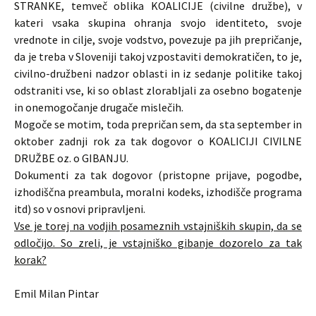
STRANKE, temveč oblika KOALICIJE (civilne družbe), v
kateri vsaka skupina ohranja svojo identiteto, svoje
vrednote in cilje, svoje vodstvo, povezuje pa jih prepričanje,
da je treba v Sloveniji takoj vzpostaviti demokratičen, to je,
civilno-družbeni nadzor oblasti in iz sedanje politike takoj
odstraniti vse, ki so oblast zlorabljali za osebno bogatenje
in onemogočanje drugače mislečih.
Mogoče se motim, toda prepričan sem, da sta september in
oktober zadnji rok za tak dogovor o KOALICIJI CIVILNE
DRUŽBE oz. o GIBANJU.
Dokumenti za tak dogovor (pristopne prijave, pogodbe,
izhodiščna preambula, moralni kodeks, izhodišče programa
itd) so v osnovi pripravljeni.
Vse je torej na vodjih posameznih vstajniških skupin, da se
odločijo. So zreli, je vstajniško gibanje dozorelo za tak
korak?
Emil Milan Pintar