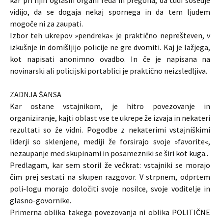
kar pri njih oglasili organi reda in pregona, da tudi sosedje
vidijo, da se dogaja nekaj spornega in da tem ljudem
mogoče ni za zaupati.
Izbor teh ukrepov »pendreka« je praktično neprešteven, v
izkušnje in domišljijo policije ne gre dvomiti. Kaj je lažjega,
kot napisati anonimno ovadbo. In če je napisana na
novinarski ali policijski portablici je praktično neizsledljiva.
ZADNJA ŠANSA
Kar ostane vstajnikom, je hitro povezovanje in
organiziranje, kajti oblast vse te ukrepe že izvaja in nekateri
rezultati so že vidni. Pogodbe z nekaterimi vstajniškimi
liderji so sklenjene, mediji že forsirajo svoje »favorite«,
nezaupanje med skupinami in posamezniki se širi kot kuga..
Predlagam, kar sem storil že večkrat: vstajniki se morajo
čim prej sestati na skupen razgovor. V strpnem, odprtem
poli-logu morajo določiti svoje nosilce, svoje voditelje in
glasno-govornike.
Primerna oblika takega povezovanja ni oblika POLITIČNE