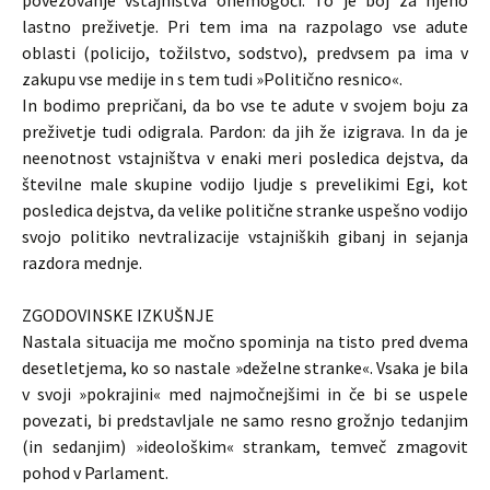
povezovanje vstajništva onemogoči. To je boj za njeno
lastno preživetje. Pri tem ima na razpolago vse adute
oblasti (policijo, tožilstvo, sodstvo), predvsem pa ima v
zakupu vse medije in s tem tudi »Politično resnico«.
In bodimo prepričani, da bo vse te adute v svojem boju za
preživetje tudi odigrala. Pardon: da jih že izigrava. In da je
neenotnost vstajništva v enaki meri posledica dejstva, da
številne male skupine vodijo ljudje s prevelikimi Egi, kot
posledica dejstva, da velike politične stranke uspešno vodijo
svojo politiko nevtralizacije vstajniških gibanj in sejanja
razdora mednje.
ZGODOVINSKE IZKUŠNJE
Nastala situacija me močno spominja na tisto pred dvema
desetletjema, ko so nastale »deželne stranke«. Vsaka je bila
v svoji »pokrajini« med najmočnejšimi in če bi se uspele
povezati, bi predstavljale ne samo resno grožnjo tedanjim
(in sedanjim) »ideološkim« strankam, temveč zmagovit
pohod v Parlament.