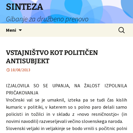
Preskoči
SINTEZA
na
Gibanje za družbeno prenovo
vsebino
Išči:
Meni
VSTAJNIŠTVO KOT POLITIČEN
ANTISUBJEKT
18/08/2013
IZJALOVILA SO SE UPANJA, NA ŽALOST IZPOLNILA
PRIČAKOVANJA
Vročinski val se je umaknil, izteka pa se tudi čas kislih
kumaric v politiki, v katerem so s polno paro delali samo
policisti in tožilci in v skladu z »novo resničnostjo« (in
novimi navodili) razveseljevali večino slovenskega naroda.
Slovenski veljaki in veljakinje se bodo vrnili s počitnic polni