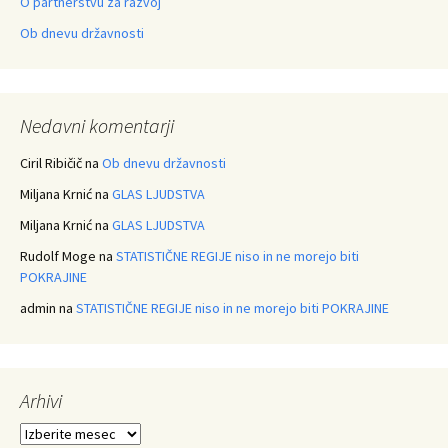
O partnerstvu za razvoj
Ob dnevu državnosti
Nedavni komentarji
Ciril Ribičič
na
Ob dnevu državnosti
Miljana Krnić
na
GLAS LJUDSTVA
Miljana Krnić
na
GLAS LJUDSTVA
Rudolf Moge
na
STATISTIČNE REGIJE niso in ne morejo biti
POKRAJINE
admin
na
STATISTIČNE REGIJE niso in ne morejo biti POKRAJINE
Arhivi
Arhivi