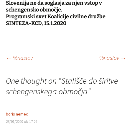
Slovenija ne da soglasja za njen vstop v
schengensko območje.
Programski svet Koalicije civilne družbe
SINTEZA-KCD, 15.1.2020
Krmarjenje
←
%naslov
%naslov
→
po
One thought on “
Stališče do širitve
prispevkih
schengenskega območja
”
boris nemec
23/01/2020 ob 17:26