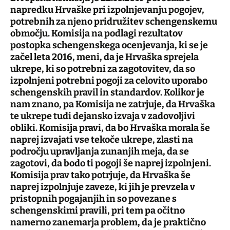
napredku Hrvaške pri izpolnjevanju pogojev,
potrebnih za njeno pridružitev schengenskemu
območju. Komisija na podlagi rezultatov
postopka schengenskega ocenjevanja, ki se je
začel leta 2016, meni, da je Hrvaška sprejela
ukrepe, ki so potrebni za zagotovitev, da so
izpolnjeni potrebni pogoji za celovito uporabo
schengenskih pravil in standardov. Kolikor je
nam znano, pa Komisija ne zatrjuje, da Hrvaška
te ukrepe tudi dejansko izvaja v zadovoljivi
obliki. Komisija pravi, da bo Hrvaška morala še
naprej izvajati vse tekoče ukrepe, zlasti na
področju upravljanja zunanjih meja, da se
zagotovi, da bodo ti pogoji še naprej izpolnjeni.
Komisija prav tako potrjuje, da Hrvaška še
naprej izpolnjuje zaveze, ki jih je prevzela v
pristopnih pogajanjih in so povezane s
schengenskimi pravili, pri tem pa očitno
namerno zanemarja problem, da je praktično