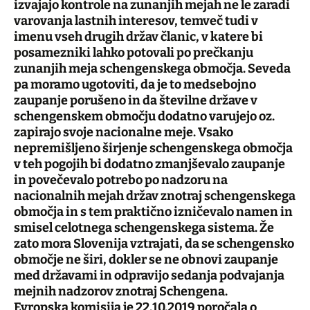
izvajajo kontrole na zunanjih mejah ne le zaradi
varovanja lastnih interesov, temveč tudi v
imenu vseh drugih držav članic, v katere bi
posamezniki lahko potovali po prečkanju
zunanjih meja schengenskega območja. Seveda
pa moramo ugotoviti, da je to medsebojno
zaupanje porušeno in da številne države v
schengenskem območju dodatno varujejo oz.
zapirajo svoje nacionalne meje. Vsako
nepremišljeno širjenje schengenskega območja
v teh pogojih bi dodatno zmanjševalo zaupanje
in povečevalo potrebo po nadzoru na
nacionalnih mejah držav znotraj schengenskega
območja in s tem praktično izničevalo namen in
smisel celotnega schengenskega sistema. Že
zato mora Slovenija vztrajati, da se schengensko
območje ne širi, dokler se ne obnovi zaupanje
med državami in odpravijo sedanja podvajanja
mejnih nadzorov znotraj Schengena.
Evropska komisija je 22.10.2019 poročala o