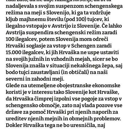
nadaljevala s svojim suspenzom schengenskega
režima na meji s Slovenijo, ki ga ta vzdržuje
kljub majhnemu številu (pod 100) tujcev, ki
ilegalno vstopajo v Avstrijo iz Slovenije. Če lahko
Avstrija suspendira schengenski režim zaradi
100 ilegalcev, potem Slovenija mora odreči
Hrvaški soglasje za vstop v Schengen zaradi
15.000 ilegalcev, ki jih Hrvaška ne uspe ustaviti
na svojih južnih in vzhodnih mejah, sicer se bo
Slovenija znašla v situaciji nekakšnega žepa, saj
bodo tujci zaustavljani (in obtičali) na naši
severni in zahodni meji.
Glede na utemeljene obojestranske ekonomske
koristi je v interesu tako Slovenije kot Hrvaške,
da Hrvaška čimprej izpolni vse pogoje za vstop v
schengensko območje, zato naj vlada pozove vse
države za pomoč Hrvaški pri njenih naporih za
ureditev njenih mejnih in obmejnih problemov.
Dokler Hrvaška tega ne bo uresničila, naj