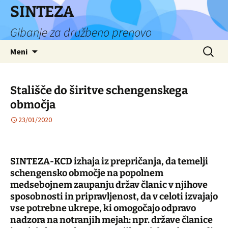
Preskoči
SINTEZA
na
Gibanje za družbeno prenovo
vsebino
Išči:
Meni
Stališče do širitve schengenskega
območja
23/01/2020
SINTEZA-KCD izhaja iz prepričanja, da temelji
schengensko območje na popolnem
medsebojnem zaupanju držav članic v njihove
sposobnosti in pripravljenost, da v celoti izvajajo
vse potrebne ukrepe, ki omogočajo odpravo
nadzora na notranjih mejah: npr. države članice