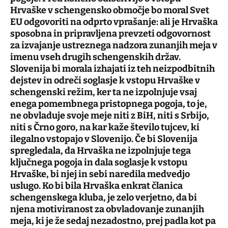
Hrvaške v schengensko območje bo moral Svet
EU odgovoriti na odprto vprašanje: ali je Hrvaška
sposobna in pripravljena prevzeti odgovornost
za izvajanje ustreznega nadzora zunanjih meja v
imenu vseh drugih schengenskih držav.
Slovenija bi morala izhajati iz teh neizpodbitnih
dejstev in odreči soglasje k vstopu Hrvaške v
schengenski režim, ker ta ne izpolnjuje vsaj
enega pomembnega pristopnega pogoja, to je,
ne obvladuje svoje meje niti z BiH, niti s Srbijo,
niti s Črno goro, na kar kaže število tujcev, ki
ilegalno vstopajo v Slovenijo. Če bi Slovenija
spregledala, da Hrvaška ne izpolnjuje tega
ključnega pogoja in dala soglasje k vstopu
Hrvaške, bi njej in sebi naredila medvedjo
uslugo. Ko bi bila Hrvaška enkrat članica
schengenskega kluba, je zelo verjetno, da bi
njena motiviranost za obvladovanje zunanjih
meja, ki je že sedaj nezadostno, prej padla kot pa