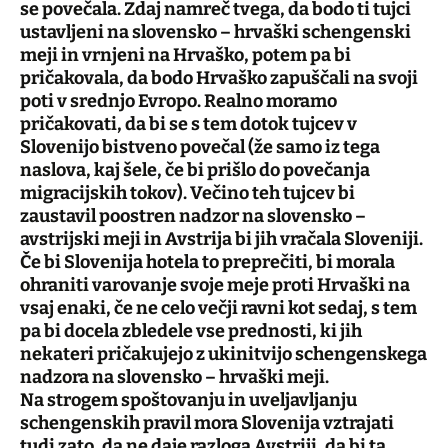
se povečala. Zdaj namreč tvega, da bodo ti tujci
ustavljeni na slovensko – hrvaški schengenski
meji in vrnjeni na Hrvaško, potem pa bi
pričakovala, da bodo Hrvaško zapuščali na svoji
poti v srednjo Evropo. Realno moramo
pričakovati, da bi se s tem dotok tujcev v
Slovenijo bistveno povečal (že samo iz tega
naslova, kaj šele, če bi prišlo do povečanja
migracijskih tokov). Večino teh tujcev bi
zaustavil poostren nadzor na slovensko –
avstrijski meji in Avstrija bi jih vračala Sloveniji.
Če bi Slovenija hotela to preprečiti, bi morala
ohraniti varovanje svoje meje proti Hrvaški na
vsaj enaki, če ne celo večji ravni kot sedaj, s tem
pa bi docela zbledele vse prednosti, ki jih
nekateri pričakujejo z ukinitvijo schengenskega
nadzora na slovensko – hrvaški meji.
Na strogem spoštovanju in uveljavljanju
schengenskih pravil mora Slovenija vztrajati
tudi zato, da ne daje razloga Avstriji, da bi ta