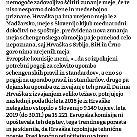
nemogoče zadovoljivo ščititi zunanje meje, če te
niso nesporno določene in medsebojno
priznane. Hrvaška pa ima urejeno mejo le z
Madžarsko, meje s Slovenijo kljub mednarodni
določitvi ne spoštuje, predvidena nova zunanja
meja schengenskega območja pa je ponekod celo
nepoznana, saj Hrvaška s Srbijo, BiH in Črno
goro nima urejenih meja.
Evropske komisije meni, »…da so izpolnjeni
potrebni pogoji za celovito uporabo
schengenskih pravil in standardov«, a eno so
pogoji za uporabo pravil in standardov, drugo pa
dejanska uporaba oz. izvajanje teh pravil. Da ima
Hrvaška z izvajanjem veliko težavo, potrjujejo
naslednji podatki: leta 2018 je iz Hrvaške
nelegalno vstopilo v Slovenijo 9.149 tujcev, leta
2019 (do 30.11.) pa 15.221. Evropska komisija ni
upoštevala teh dejstev, tega trendnega porasta
in je sklenila, da Hrvaška izpolnjuje tehnične
pogoje. Pred končno odločitvijo o vstopu