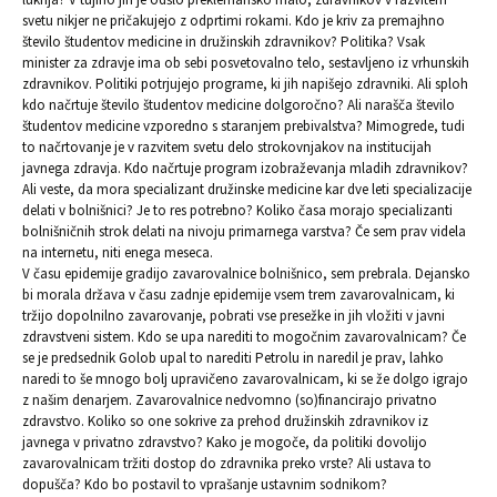
svetu nikjer ne pričakujejo z odprtimi rokami. Kdo je kriv za premajhno
število študentov medicine in družinskih zdravnikov? Politika? Vsak
minister za zdravje ima ob sebi posvetovalno telo, sestavljeno iz vrhunskih
zdravnikov. Politiki potrjujejo programe, ki jih napišejo zdravniki. Ali sploh
kdo načrtuje število študentov medicine dolgoročno? Ali narašča število
študentov medicine vzporedno s staranjem prebivalstva? Mimogrede, tudi
to načrtovanje je v razvitem svetu delo strokovnjakov na institucijah
javnega zdravja. Kdo načrtuje program izobraževanja mladih zdravnikov?
Ali veste, da mora specializant družinske medicine kar dve leti specializacije
delati v bolnišnici? Je to res potrebno? Koliko časa morajo specializanti
bolnišničnih strok delati na nivoju primarnega varstva? Če sem prav videla
na internetu, niti enega meseca.
V času epidemije gradijo zavarovalnice bolnišnico, sem prebrala. Dejansko
bi morala država v času zadnje epidemije vsem trem zavarovalnicam, ki
tržijo dopolnilno zavarovanje, pobrati vse presežke in jih vložiti v javni
zdravstveni sistem. Kdo se upa narediti to mogočnim zavarovalnicam? Če
se je predsednik Golob upal to narediti Petrolu in naredil je prav, lahko
naredi to še mnogo bolj upravičeno zavarovalnicam, ki se že dolgo igrajo
z našim denarjem. Zavarovalnice nedvomno (so)financirajo privatno
zdravstvo. Koliko so one sokrive za prehod družinskih zdravnikov iz
javnega v privatno zdravstvo? Kako je mogoče, da politiki dovolijo
zavarovalnicam tržiti dostop do zdravnika preko vrste? Ali ustava to
dopušča? Kdo bo postavil to vprašanje ustavnim sodnikom?