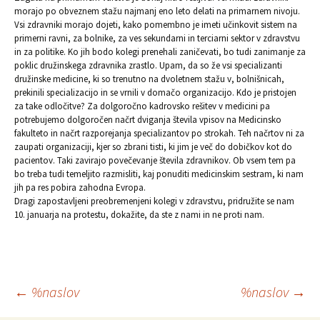
morajo po obveznem stažu najmanj eno leto delati na primarnem nivoju.
Vsi zdravniki morajo dojeti, kako pomembno je imeti učinkovit sistem na
primerni ravni, za bolnike, za ves sekundarni in terciarni sektor v zdravstvu
in za politike. Ko jih bodo kolegi prenehali zaničevati, bo tudi zanimanje za
poklic družinskega zdravnika zrastlo. Upam, da so že vsi specializanti
družinske medicine, ki so trenutno na dvoletnem stažu v, bolnišnicah,
prekinili specializacijo in se vrnili v domačo organizacijo. Kdo je pristojen
za take odločitve? Za dolgoročno kadrovsko rešitev v medicini pa
potrebujemo dolgoročen načrt dviganja števila vpisov na Medicinsko
fakulteto in načrt razporejanja specializantov po strokah. Teh načrtov ni za
zaupati organizaciji, kjer so zbrani tisti, ki jim je več do dobičkov kot do
pacientov. Taki zavirajo povečevanje števila zdravnikov. Ob vsem tem pa
bo treba tudi temeljito razmisliti, kaj ponuditi medicinskim sestram, ki nam
jih pa res pobira zahodna Evropa.
Dragi zapostavljeni preobremenjeni kolegi v zdravstvu, pridružite se nam
10. januarja na protestu, dokažite, da ste z nami in ne proti nam.
Krmarjenje
←
%naslov
%naslov
→