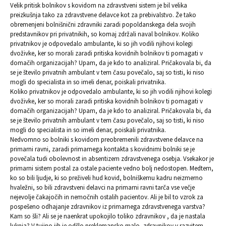
Velik pritisk bolnikov s kovidom na zdravstveni sistem je bil velika
preizkušnja tako za zdravstvene delavce kot za prebivalstvo. Že tako
obremenjeni bolnišnični zdravniki zaradi popoldanskega dela svojih
predstavnikov pri privatnikih, so komaj zdržali naval bolnikov. Koliko
privatnikov je odpovedalo ambulante, ki so jih vodili njihovi kolegi
dvoživke, ker so morali zaradi pritiska kovidnih bolnikov ti pomagati v
domačih organizacijah? Upam, da je kdo to analiziral. Pričakovala bi, da
se je število privatnih ambulant v tem času povečalo, saj so tisti, ki niso
mogli do specialista in so imeli denar, poiskali privatnika.
Koliko privatnikov je odpovedalo ambulante, ki so jih vodili njihovi kolegi
dvoživke, ker so morali zaradi pritiska kovidnih bolnikov ti pomagati v
domačih organizacijah? Upam, da je kdo to analiziral. Pričakovala bi, da
se je število privatnih ambulant v tem času povečalo, saj so tisti, ki niso
mogli do specialista in so imeli denar, poiskali privatnika.
Nedvomno so bolniki s kovidom preobremenili zdravstvene delavce na
primarni ravni, zaradi primarnega kontakta s kovidnimi bolniki se je
povečala tudi obolevnost in absentizem zdravstvenega osebja. Vsekakor je
primarni sistem postal za ostale paciente vedno bolj nedostopen. Medtem,
ko so bili ljudje, ki so preživeli hud kovid, bolniškemu kadru neizmerno
hvaležni, so bili zdravstveni delavci na primarni ravni tarča vse večje
nejevolje čakajočih in nemočnih ostalih pacientov. Ali je bil to vzrok za
pospešeno odhajanje zdravnikov iz primarnega zdravstvenega varstva?
Kam so šli? Ali se je naenkrat upokojilo toliko zdravnikov , da je nastala
luknja? V tujino jih je odšlo preklemansko malo, zdravnikov v razvitem