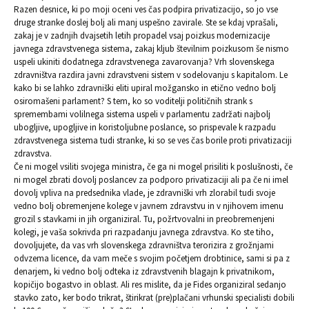
Razen desnice, ki po moji oceni ves čas podpira privatizacijo, so jo vse
druge stranke doslej bolj ali manj uspešno zavirale. Ste se kdaj vprašali,
zakaj je v zadnjih dvajsetih letih propadel vsaj poizkus modernizacije
javnega zdravstvenega sistema, zakaj kljub številnim poizkusom še nismo
uspeli ukiniti dodatnega zdravstvenega zavarovanja? Vrh slovenskega
zdravništva razdira javni zdravstveni sistem v sodelovanju s kapitalom. Le
kako bi se lahko zdravniški eliti upiral možgansko in etično vedno bolj
osiromašeni parlament? S tem, ko so voditelji političnih strank s
spremembami volilnega sistema uspeli v parlamentu zadržati najbolj
ubogljive, upogljive in koristoljubne poslance, so prispevale k razpadu
zdravstvenega sistema tudi stranke, ki so se ves čas borile proti privatizaciji
zdravstva.
Če ni mogel vsiliti svojega ministra, če ga ni mogel prisiliti k poslušnosti, če
ni mogel zbrati dovolj poslancev za podporo privatizaciji ali pa če ni imel
dovolj vpliva na predsednika vlade, je zdravniški vrh zlorabil tudi svoje
vedno bolj obremenjene kolege v javnem zdravstvu in v njihovem imenu
grozil s stavkami in jih organiziral. Tu, požrtvovalni in preobremenjeni
kolegi, je vaša sokrivda pri razpadanju javnega zdravstva. Ko ste tiho,
dovoljujete, da vas vrh slovenskega zdravništva terorizira z grožnjami
odvzema licence, da vam meče s svojim početjem drobtinice, sami si pa z
denarjem, ki vedno bolj odteka iz zdravstvenih blagajn k privatnikom,
kopičijo bogastvo in oblast. Ali res mislite, da je Fides organiziral sedanjo
stavko zato, ker bodo trikrat, štirikrat (pre)plačani vrhunski specialisti dobili