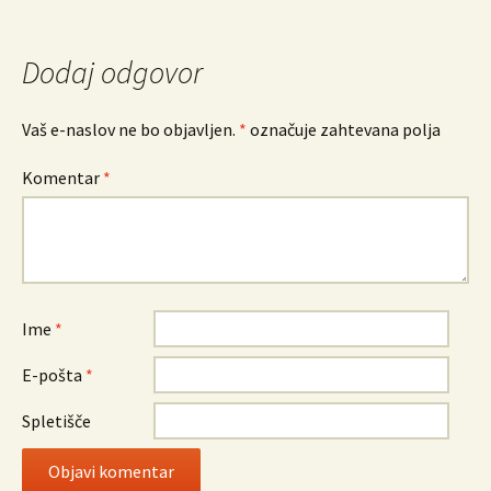
po
prispevkih
Dodaj odgovor
Vaš e-naslov ne bo objavljen.
*
označuje zahtevana polja
Komentar
*
Ime
*
E-pošta
*
Spletišče