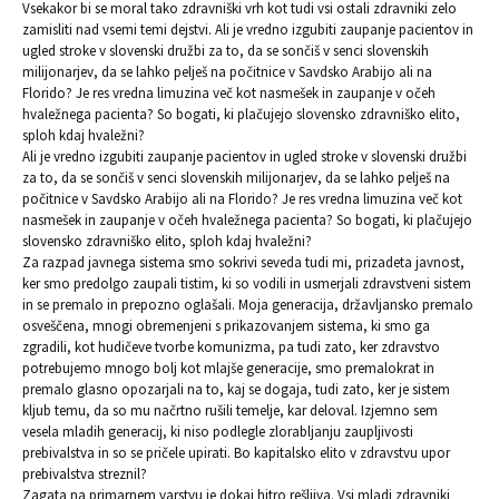
Vsekakor bi se moral tako zdravniški vrh kot tudi vsi ostali zdravniki zelo
zamisliti nad vsemi temi dejstvi. Ali je vredno izgubiti zaupanje pacientov in
ugled stroke v slovenski družbi za to, da se sončiš v senci slovenskih
milijonarjev, da se lahko pelješ na počitnice v Savdsko Arabijo ali na
Florido? Je res vredna limuzina več kot nasmešek in zaupanje v očeh
hvaležnega pacienta? So bogati, ki plačujejo slovensko zdravniško elito,
sploh kdaj hvaležni?
Ali je vredno izgubiti zaupanje pacientov in ugled stroke v slovenski družbi
za to, da se sončiš v senci slovenskih milijonarjev, da se lahko pelješ na
počitnice v Savdsko Arabijo ali na Florido? Je res vredna limuzina več kot
nasmešek in zaupanje v očeh hvaležnega pacienta? So bogati, ki plačujejo
slovensko zdravniško elito, sploh kdaj hvaležni?
Za razpad javnega sistema smo sokrivi seveda tudi mi, prizadeta javnost,
ker smo predolgo zaupali tistim, ki so vodili in usmerjali zdravstveni sistem
in se premalo in prepozno oglašali. Moja generacija, državljansko premalo
osveščena, mnogi obremenjeni s prikazovanjem sistema, ki smo ga
zgradili, kot hudičeve tvorbe komunizma, pa tudi zato, ker zdravstvo
potrebujemo mnogo bolj kot mlajše generacije, smo premalokrat in
premalo glasno opozarjali na to, kaj se dogaja, tudi zato, ker je sistem
kljub temu, da so mu načrtno rušili temelje, kar deloval. Izjemno sem
vesela mladih generacij, ki niso podlegle zlorabljanju zaupljivosti
prebivalstva in so se pričele upirati. Bo kapitalsko elito v zdravstvu upor
prebivalstva streznil?
Zagata na primarnem varstvu je dokaj hitro rešljiva. Vsi mladi zdravniki