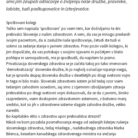
smo jim zaupali odločanje o življenju naše družbe, pravnike,
lobiste, tudi podkupovalce in izterjevalce.
Spoštovani kolegi.
Težko sem napisala ‘spoštovani’ po vsem tem, kar doživljamo te dni
prebivalci Slovenije z našim zdravstvom. A vem, da vas je mnogo predanih
svojim pacientom, da si zaslužite naše spoštovanje, četudi ste tudi vi
sokrivi za sedanje stanje v javnem zdravstvu. Prav poziv vaših kolegov, ki
jim dopuščate, da vas potiskajo s svojimi izjavami in početjem v blato
pohlepa in samopašnosti, me je spodbudil, da napišem to pismo.
Privatizacija slovenskega zdravstva se je začela takoj po tako imenovani
‘demokratizaciji’ slovenske družbe, ki jo najbolj označuje ropanje vsega,
kar je spravila skupaj slovenska družba v desetletjih po drugi svetovni vojni.
In tega ni bilo malo. Slovenski zdravstveni sistem je bil tedaj vzor vsem
tedanjim zahodnim sosedom, saj smo z izjemnim izboljšanjem zdravja
prebivalstva po drugi svetovni vojni dokazovali, da se da z javnim, široko
razpredenim, vsem dostopnim zdravstvenim sistemom, z bistveno manj
sredstvi, kot so jih v zdravstvene sisteme vlagale zahodne družbe, veliko
narediti.
Bo kapitalsko elito v zdravstvu upor prebivalstva streznil?
Nikoli ne bom pozabila posmehovanja enega od sedanjih liderjev rušenja
slovenskega zdravstva, tedaj mladega , nadebudnega zdravnika Marka
Bitenca, besedam kanadskega zdravstvenega ministra na srečanju