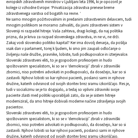
evropskih zdravstvenih ministrov v Ljubljani leta 1996, ki je opozoril je
kolege iz vzhodne Evrope: ‘Privatizacija zdravstva prenese breme
zdravstvenega varstva od bogatih na revne. ‘
Ne samo mnogim požrtvovalnim in predanim zdravstvenim delavcem, tudi
mnogim politikom se moramo zahvaliti, da javni zdravstveni sistem v
Sloveniji ni razpadel hitreje. Vaša zahteva, dragi kolegi, da naj politika
prizna, da je kriva za razpad slovenskega zdravstva, in ne vi, ne drži.
Zakaj vodi slovensko politiko kapital? Ker ima dovolj denarja, da pošilja
vsak dan v parlament, torej k ljudem, ki smo jim zaupali odločanje o
življenju naše družbe, pravnike, lobiste, tudi podkupovalce in izterjevalce.
Slovenski zdravstveni eliti, to je gospodom profesorjem in hudo
spoštovanim specialistom, ki so se v ‘demokraciji’ zbrali v zdravniški
zbornici, niso potrebni advokati in podkupovalci, da dosežejo, kar so si
zastavili. Njihovi lobisti so kar njihovi pacienti, poslanci sami in njihove
družine, katerih odvisnost od svojih storitev brez sramu izkoriščajo. Res je,
tudi v socializmu se je to dogajalo, a tedaj so vplivni zdravniki svoje
paciente zlasti med politiki uporabljali zato, da se je sistem hitreje
moderniziral, da smo hitreje dobivali moderne načine zdravljenja svojih
pacientov.
Slovenski zdravstveni eliti, to je gospodom profesorjem in hudo
spoštovanim specialistom, ki so se v ‘demokraciji’ zbrali v zdravniški
zbornici, niso potrebni advokati in podkupovalci, da dosežejo, kar so si
zastavili. Njihovi lobisti so kar njihovi pacienti, poslanci sami in njihove
družine, katerih odvisnost od svojih storitev brez sramu izkoriščajo.