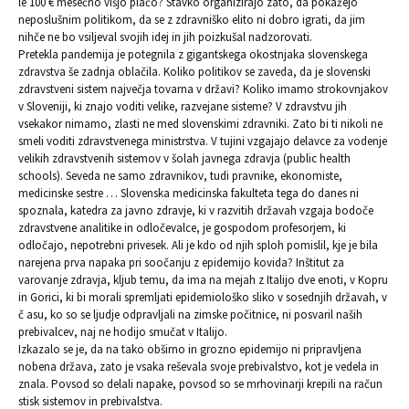
le 100 € mesečno višjo plačo? Stavko organizirajo zato, da pokažejo
neposlušnim politikom, da se z zdravniško elito ni dobro igrati, da jim
nihče ne bo vsiljeval svojih idej in jih poizkušal nadzorovati.
Pretekla pandemija je potegnila z gigantskega okostnjaka slovenskega
zdravstva še zadnja oblačila. Koliko politikov se zaveda, da je slovenski
zdravstveni sistem največja tovarna v državi? Koliko imamo strokovnjakov
v Sloveniji, ki znajo voditi velike, razvejane sisteme? V zdravstvu jih
vsekakor nimamo, zlasti ne med slovenskimi zdravniki. Zato bi ti nikoli ne
smeli voditi zdravstvenega ministrstva. V tujini vzgajajo delavce za vodenje
velikih zdravstvenih sistemov v šolah javnega zdravja (public health
schools). Seveda ne samo zdravnikov, tudi pravnike, ekonomiste,
medicinske sestre … Slovenska medicinska fakulteta tega do danes ni
spoznala, katedra za javno zdravje, ki v razvitih državah vzgaja bodoče
zdravstvene analitike in odločevalce, je gospodom profesorjem, ki
odločajo, nepotrebni privesek. Ali je kdo od njih sploh pomislil, kje je bila
narejena prva napaka pri soočanju z epidemijo kovida? Inštitut za
varovanje zdravja, kljub temu, da ima na mejah z Italijo dve enoti, v Kopru
in Gorici, ki bi morali spremljati epidemiološko sliko v sosednjih državah, v
č asu, ko so se ljudje odpravljali na zimske počitnice, ni posvaril naših
prebivalcev, naj ne hodijo smučat v Italijo.
Izkazalo se je, da na tako obširno in grozno epidemijo ni pripravljena
nobena država, zato je vsaka reševala svoje prebivalstvo, kot je vedela in
znala. Povsod so delali napake, povsod so se mrhovinarji krepili na račun
stisk sistemov in prebivalstva.