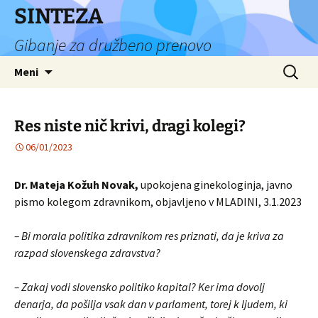
Preskoči
SINTEZA
na
Gibanje za družbeno prenovo
vsebino
Išči:
Meni
Res niste nič krivi, dragi kolegi?
06/01/2023
Dr. Mateja Kožuh Novak,
upokojena ginekologinja, javno
pismo kolegom zdravnikom, objavljeno v MLADINI, 3.1.2023
– Bi morala politika zdravnikom res priznati, da je kriva za
razpad slovenskega zdravstva?
– Zakaj vodi slovensko politiko kapital? Ker ima dovolj
denarja, da pošilja vsak dan v parlament, torej k ljudem, ki