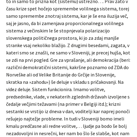
to in samo to prizna kot (sistemu) ustrezno…. Prav zato v
času krize spet hočejo spremembe volilnega sistema, torej
samo spremembe znotraj sistema, kar je še ena iluzija več,
saj je jasno, da bi zamenjava proporcionalnega volilnega
sistema z večinskim le še stopnjevala polarizacijo
slovenskega političnega prostora, ki jo za zdaj manjše
stranke vsaj nekoliko blažijo. Z drugimi besedami, zagata, v
kateri smo se znašli, ne samo v Sloveniji, je precej hujša, kot
se zdi na prvi pogled. Gre za vprašanje, ali demokracija (beri:
različni demokratični sistemi, kakršne poznamo od ZDA do
Norveške ali od Velike Britanije do Grčije in Slovenije,
skratka na »zahodu«) še deluje v skladu s pričakovanji. Na
videz deluje. Sistem funkcionira. Imamo volitve,
predsednike, vlade, v nekaterih zglednih državah izvoljene s
čedalje večjimi težavami (na primer v Belgiji itd.); krizni
sestanki se vrstijo iz dneva v dan, voditelji kar naprej ponoči
rešujejo najtežje probleme. In tudi v Sloveniji bomo imeli
kmalu predčasne ali redne volitve,… ljudje pa bodo še bolj
nezadovoljni in nesrečni, ker nam bo šlo še slabše, kot nam