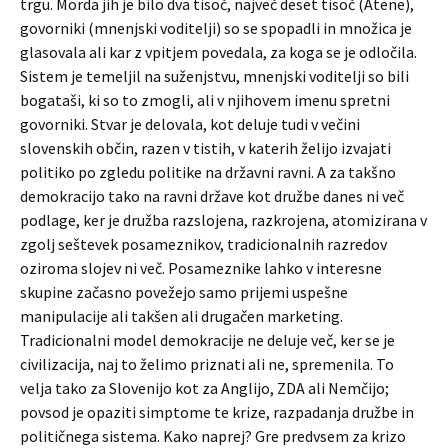
trgu. Morda jih je bilo dva tisoč, največ deset tisoč (Atene),
govorniki (mnenjski voditelji) so se spopadli in množica je
glasovala ali kar z vpitjem povedala, za koga se je odločila.
Sistem je temeljil na suženjstvu, mnenjski voditelji so bili
bogataši, ki so to zmogli, ali v njihovem imenu spretni
govorniki. Stvar je delovala, kot deluje tudi v večini
slovenskih občin, razen v tistih, v katerih želijo izvajati
politiko po zgledu politike na državni ravni. A za takšno
demokracijo tako na ravni države kot družbe danes ni več
podlage, ker je družba razslojena, razkrojena, atomizirana v
zgolj seštevek posameznikov, tradicionalnih razredov
oziroma slojev ni več. Posameznike lahko v interesne
skupine začasno povežejo samo prijemi uspešne
manipulacije ali takšen ali drugačen marketing.
Tradicionalni model demokracije ne deluje več, ker se je
civilizacija, naj to želimo priznati ali ne, spremenila. To
velja tako za Slovenijo kot za Anglijo, ZDA ali Nemčijo;
povsod je opaziti simptome te krize, razpadanja družbe in
političnega sistema. Kako naprej? Gre predvsem za krizo