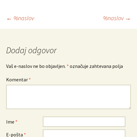
Krmarjenje
←
%naslov
%naslov
→
po
prispevkih
Dodaj odgovor
Vaš e-naslov ne bo objavljen.
*
označuje zahtevana polja
Komentar
*
Ime
*
E-pošta
*