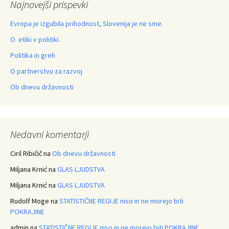
Najnovejši prispevki
Evropa je izgubila prihodnost, Slovenija je ne sme.
O etiki v politiki.
Politika in greh
O partnerstvu za razvoj
Ob dnevu državnosti
Nedavni komentarji
Ciril Ribičič
na
Ob dnevu državnosti
Miljana Krnić
na
GLAS LJUDSTVA
Miljana Krnić
na
GLAS LJUDSTVA
Rudolf Moge
na
STATISTIČNE REGIJE niso in ne morejo biti
POKRAJINE
admin
na
STATISTIČNE REGIJE niso in ne morejo biti POKRAJINE