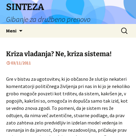
Preskoči
SINTEZA
na
Gibanje za družbeno prenovo
vsebino
Išči:
Meni
Kriza vladanja? Ne, kriza sistema!
03/11/2011
Gre v bistvu za ugotovitev, ki jo občasno že slutijo nekateri
komentatorji političnega življenja pri nas in ki jo je nekoliko
grobo mogoče povzeti kot trditev, da sistem, kakršen je, v
pogojih, kakršni so, omogoča in dopušča samo tak izid, kot
se vedno znova zgodi. To pomeni, da je sistem res že
odtujen, da nima več avtentične, stvarne podlage,
da prav
zato zahteva zelo predvidljiv in izdelan model vedenja in
ravnanja in da javnost, čeprav nezadovoljna, pričakuje prav