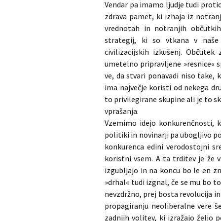
Vendar pa imamo ljudje tudi protio
zdrava pamet, ki izhaja iz notranj
vrednotah in notranjih občutkih
strategij, ki so vtkana v naše
civilizacijskih izkušenj. Občut
umetelno pripravljene »resnice« s
ve, da stvari ponavadi niso take, k
ima največje koristi od nekega d
to privilegirane skupine ali je to 
vprašanja.
Vzemimo idejo konkurenčnosti, ki
politiki in novinarji pa ubogljivo po
konkurenca edini verodostojni sr
koristni vsem. A ta trditev je že
izgubljajo in na koncu bo le en 
»drhal« tudi izgnal, če se mu bo t
nevzdržno, prej bosta revolucija in
propagiranju neoliberalne vere š
zadnjih volitev, ki izražajo želj