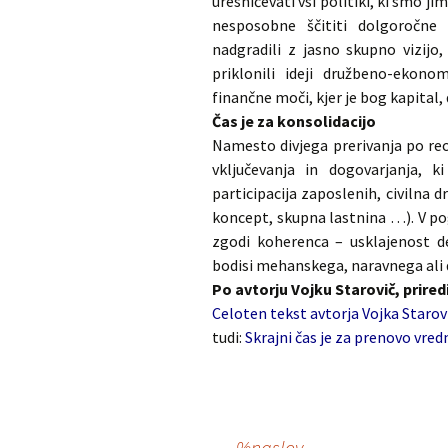
uresničevati vsi politiki, ki smo j
nesposobne ščititi dolgoročne 
nadgradili z jasno skupno vizijo,
priklonili ideji družbeno-ekono
finančne moči, kjer je bog kapital, 
Čas je za konsolidacijo
Namesto divjega prerivanja po re
vključevanja in dogovarjanja, k
participacija zaposlenih, civilna 
koncept, skupna lastnina …). V po
zgodi koherenca – usklajenost de
bodisi mehanskega, naravnega ali
Po avtorju Vojku Starovič, prired
Celoten tekst avtorja Vojka Starov
tudi:
Skrajni čas je za prenovo vre
←
%naslov