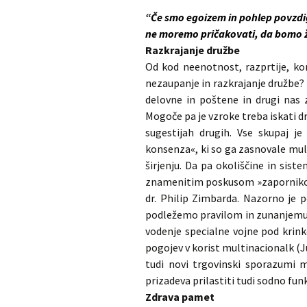
“Če smo egoizem in pohlep povzdign
ne moremo pričakovati, da bomo ž
Razkrajanje družbe
Od kod neenotnost, razprtije, kor
nezaupanje in razkrajanje družbe?
delovne in poštene in drugi nas 
Mogoče pa je vzroke treba iskati dr
sugestijah drugih. Vse skupaj j
konsenza«, ki so ga zasnovale mul
širjenju. Da pa okoliščine in siste
znamenitim poskusom »zapornikov 
dr. Philip Zimbarda. Nazorno je p
podležemo pravilom in zunanjemu v
vodenje specialne vojne pod krinko
pogojev v korist multinacionalk (
tudi novi trgovinski sporazumi m
prizadeva prilastiti tudi sodno funkc
Zdrava pamet