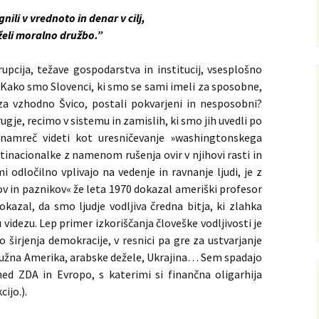
ili v vrednoto in denar v cilj,
eli moralno družbo.”
upcija, težave gospodarstva in institucij, vsesplošno
 Kako smo Slovenci, ki smo se sami imeli za sposobne,
za vzhodno Švico, postali pokvarjeni in nesposobni?
ugje, recimo v sistemu in zamislih, ki smo jih uvedli po
e namreč videti kot uresničevanje »washingtonskega
tinacionalke z namenom rušenja ovir v njihovi rasti in
mi odločilno vplivajo na vedenje in ravnanje ljudi, je z
in paznikov« že leta 1970 dokazal ameriški profesor
okazal, da smo ljudje vodljiva čredna bitja, ki zlahka
idezu. Lep primer izkoriščanja človeške vodljivosti je
 širjenja demokracije, v resnici pa gre za ustvarjanje
Južna Amerika, arabske dežele, Ukrajina… Sem spadajo
ed ZDA in Evropo, s katerimi si finančna oligarhija
ijo.).