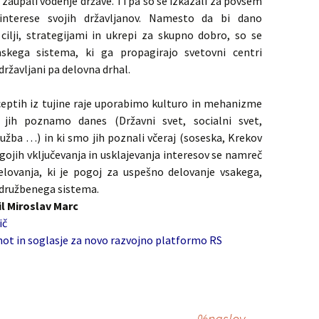
im zaupali vodenje države. Ti pa so se izkazali za povsem
interese svojih državljanov. Namesto da bi dano
 cilji, strategijami in ukrepi za skupno dobro, so se
mskega sistema, ki ga propagirajo svetovni centri
državljani pa delovna drhal.
ceptih iz tujine raje uporabimo kulturo in mehanizme
i jih poznamo danes (Državni svet, socialni svet,
družba …) in ki smo jih poznali včeraj (soseska, Krekov
gojih vključevanja in usklajevanja interesov se namreč
lovanja, ki je pogoj za uspešno delovanje vsakega,
 družbenega sistema.
il Miroslav Marc
ič
dnot in soglasje za novo razvojno platformo RS
%naslov
→