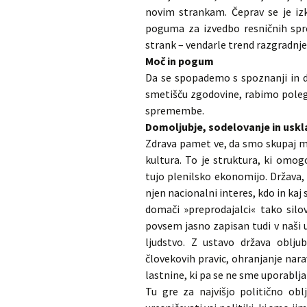
novim strankam. Čeprav se je izk
poguma za izvedbo resničnih spre
strank – vendarle trend razgradnje
Moč in pogum
Da se spopademo s spoznanji in de
smetišču zgodovine, rabimo poleg
spremembe.
Domoljubje, sodelovanje in uskl
Zdrava pamet ve, da smo skupaj m
kultura. To je struktura, ki omo
tujo plenilsko ekonomijo. Država, 
njen nacionalni interes, kdo in kaj s
domači »preprodajalci« tako silo
povsem jasno zapisan tudi v naši u
ljudstvo. Z ustavo država obljubl
človekovih pravic, ohranjanje nar
lastnine, ki pa se ne sme uporabljat
Tu gre za najvišjo politično ob