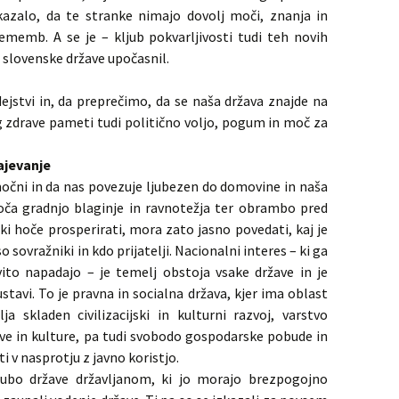
azalo, da te stranke nimajo dovolj moči, znanja in
memb. A se je – kljub pokvarljivosti tudi teh novih
 slovenske države upočasnil.
jstvi in, da preprečimo, da se naša država znajde na
 zdrave pameti tudi politično voljo, pogum in moč za
ajevanje
očni in da nas povezuje ljubezen do domovine in naša
goča gradnjo blaginje in ravnotežja ter obrambo pred
ki hoče prosperirati, mora zato jasno povedati, kaj je
o sovražniki in kdo prijatelji. Nacionalni interes – ki ga
vito napadajo – je temelj obstoja vsake države in je
stavi. To je pravna in socialna država, kjer ima oblast
ja skladen civilizacijski in kulturni razvoj, varstvo
ave in kulture, pa tudi svobodo gospodarske pobude in
i v nasprotju z javno koristjo.
ljubo države državljanom, ki jo morajo brezpogojno