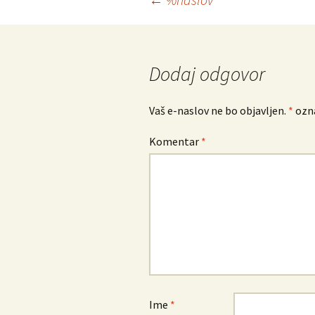
Krmarjenje
po
prispevkih
Dodaj odgovor
Vaš e-naslov ne bo objavljen.
*
ozna
Komentar
*
Ime
*