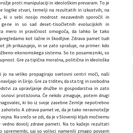
rožje proti manipulaciji in ideološkim prevaram. To je
e logike stvari, temelji na rezultatih in izkustvih, na
, ki v sebi nosijo modrost nezavednih sporočil in
 gene in so sad deset-tisočletnih evolucijskih in
ek za mero in pravičnost omogoča, da lahko še tako
pregledamo kot lažne in škodljive. Zdrava pamet tudi
ot jih prikazujejo, in se zato sprašuje, na primer: kdo
ružbeno-ekonomskega sistema. So to posamezniki, so
skupnost. Gre za tipična moralna, politična in ideološka
 jo na veliko propagirajo svetovni centri moči, naši
navljajo in širijo. Gre za trditev, da sta trg in svobodna
edstvi za upravljanje družbe in gospodarstva in zato
 v osnovi protislovna. Če nekdo zmaguje, potem drugi
zmagovalec, ki bo iz svoje zasebne Zemlje nepotrebno
o zahotelo. A zdrava pamet ve, da je tako neravnotežje
 vojna. Na srečo se zdi, da je v Sloveniji kljub močnemu
e vedno dovolj zdrave pameti. Na to kažejo rezultati
o po spremembi, saj so volivci namenili zmago povsem