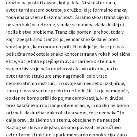
družbo pa pustili takšno, kot je bila. Ni strukturirana,
avtoritarni sistem potrebuje družbo, ki je formalno enaka,
toda enaka vseh v brezmočnosti. Šli smo skozi tranzicijo in
ne vem kakšne reforme, vendar se nobena vlada doslej ni
lotila bistva problema. Tranzicija pomeni prehod, toda v
kaj? Izpeljali smo tranzicijo, vendar smo še daleč pred
vprašanjem, kam moramo priti. Ni naključje, da je pri nas
politična moč ostala enako koncentrirana v rokah politične
elite, kot je bila v prejšnjem avtoritarnem sistemu. V
svojem bistvu je naša družba ostala avtoritarna, na to
avtoritarno strukturo smo nagrmadili celo vrsto
demokratičnih institucij. To dvoje se med seboj izključuje,
zato pri nas stvari ne gredo in ne bodo šle. To je nemogoče,
dokler ne bomo prišli do pojma demokracija, ki ni družba
brez kakršnekoli notranje diferenciacije, in dokler ne bomo
priznali, da družba lahko obstaja samo, če je neenaka.” In
dalje pravi, da živimo v sistemu, obsojenem na neuspeh.
Razlog se skriva v dejstvu, da smo povezali nezdružljivo:
avtoritarno strukturo s parlamentarno demokracijo. Zato