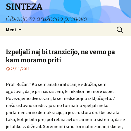
Preskoči
SINTEZA
na
Gibanje za družbeno prenovo
vsebino
Išči:
Meni
Izpeljali naj bi tranzicijo, ne vemo pa
kam moramo priti
25/11/2011
Prof. Bučar: “Ko sem analiziral stanje v družbi, sem
ugotovil, da je pri nas sistem, ki nikakor ne more uspeti.
Povezujemo dve stvari, ki se medsebojno izključujeta. Z
našo ustavno ureditvijo smo formalno vpeljali neko
parlamentarno demokracijo, a je struktura družbe ostala
taka, kot je bila prej potrebna avtoritarnemu sistemu, da se
je lahko vzdrževal.
Spremenili smo formalni zunanji skelet,