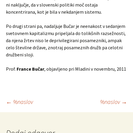
ni naključje, da v slovenski politiki moč ostaja
koncentrirana, kot je bila v nekdanjem sistemu.
Po drugi strani pa, nadaljuje Bučar je neenakost v sedanjem
svetovnem kapitalizmu pripeljala do tolikšnih razsežnosti,
da njena žrtev niso le deprivilegirani posamezniki, ampak
celo številne države, znotraj posameznih družb pa celotni
družbeni sloji.
Prof.
France Bučar
, objavljeno pri Mladini v novembru, 2011
Krmarjenje
←
%naslov
%naslov
→
po
prispevkih