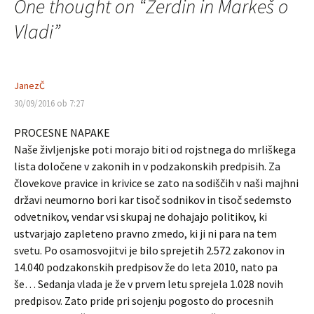
One thought on “
Žerdin in Markeš o
prispevkih
Vladi
”
JanezČ
30/09/2016 ob 7:27
PROCESNE NAPAKE
Naše življenjske poti morajo biti od rojstnega do mrliškega
lista določene v zakonih in v podzakonskih predpisih. Za
človekove pravice in krivice se zato na sodiščih v naši majhni
državi neumorno bori kar tisoč sodnikov in tisoč sedemsto
odvetnikov, vendar vsi skupaj ne dohajajo politikov, ki
ustvarjajo zapleteno pravno zmedo, ki ji ni para na tem
svetu. Po osamosvojitvi je bilo sprejetih 2.572 zakonov in
14.040 podzakonskih predpisov že do leta 2010, nato pa
še… Sedanja vlada je že v prvem letu sprejela 1.028 novih
predpisov. Zato pride pri sojenju pogosto do procesnih