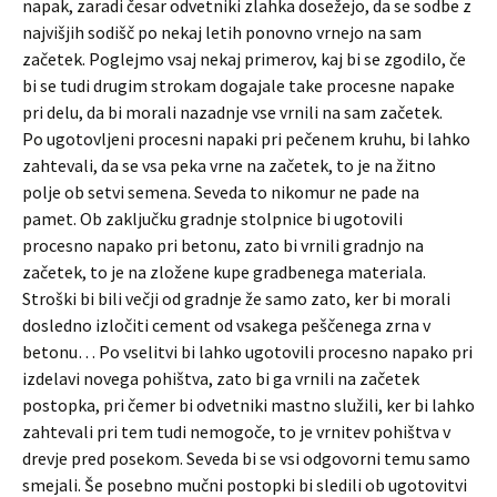
napak, zaradi česar odvetniki zlahka dosežejo, da se sodbe z
najvišjih sodišč po nekaj letih ponovno vrnejo na sam
začetek. Poglejmo vsaj nekaj primerov, kaj bi se zgodilo, če
bi se tudi drugim strokam dogajale take procesne napake
pri delu, da bi morali nazadnje vse vrnili na sam začetek.
Po ugotovljeni procesni napaki pri pečenem kruhu, bi lahko
zahtevali, da se vsa peka vrne na začetek, to je na žitno
polje ob setvi semena. Seveda to nikomur ne pade na
pamet. Ob zaključku gradnje stolpnice bi ugotovili
procesno napako pri betonu, zato bi vrnili gradnjo na
začetek, to je na zložene kupe gradbenega materiala.
Stroški bi bili večji od gradnje že samo zato, ker bi morali
dosledno izločiti cement od vsakega peščenega zrna v
betonu… Po vselitvi bi lahko ugotovili procesno napako pri
izdelavi novega pohištva, zato bi ga vrnili na začetek
postopka, pri čemer bi odvetniki mastno služili, ker bi lahko
zahtevali pri tem tudi nemogoče, to je vrnitev pohištva v
drevje pred posekom. Seveda bi se vsi odgovorni temu samo
smejali. Še posebno mučni postopki bi sledili ob ugotovitvi