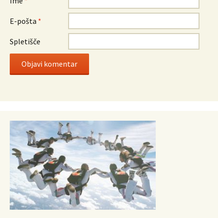
Ime
*
E-pošta
*
Spletišče