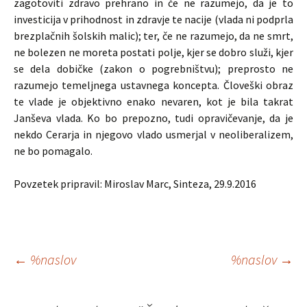
zagotoviti zdravo prehrano in če ne razumejo, da je to
investicija v prihodnost in zdravje te nacije (vlada ni podprla
brezplačnih šolskih malic); ter, če ne razumejo, da ne smrt,
ne bolezen ne moreta postati polje, kjer se dobro služi, kjer
se dela dobičke (zakon o pogrebništvu); preprosto ne
razumejo temeljnega ustavnega koncepta. Človeški obraz
te vlade je objektivno enako nevaren, kot je bila takrat
Janševa vlada. Ko bo prepozno, tudi opravičevanje, da je
nekdo Cerarja in njegovo vlado usmerjal v neoliberalizem,
ne bo pomagalo.
Povzetek pripravil: Miroslav Marc, Sinteza, 29.9.2016
Krmarjenje
←
%naslov
%naslov
→
po