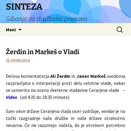
Preskoči
SINTEZA
na
Gibanje za družbeno prenovo
vsebino
Išči:
Meni
Žerdin in Markeš o Vladi
29/09/2016
Delova komentatorja
Ali Žerdin
in
Janez Markeš
uvodoma
razpravljata o interpelaciji proti delu celotne vlade, nakar
se usmerita na oceno dveletne vladavine Cerarjeve vlade –
Video
(od 4:25 do 18:35 minute)
Sam okvir države Cerarjeva vlada sicer vzdržuje, vendar je na
točki razgradnje naše družbe in naše države strahotno
nevarna. Če ne razumejo načela, da je otrokom potrebno