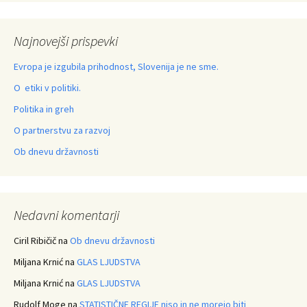
Najnovejši prispevki
Evropa je izgubila prihodnost, Slovenija je ne sme.
O etiki v politiki.
Politika in greh
O partnerstvu za razvoj
Ob dnevu državnosti
Nedavni komentarji
Ciril Ribičič
na
Ob dnevu državnosti
Miljana Krnić
na
GLAS LJUDSTVA
Miljana Krnić
na
GLAS LJUDSTVA
Rudolf Moge
na
STATISTIČNE REGIJE niso in ne morejo biti