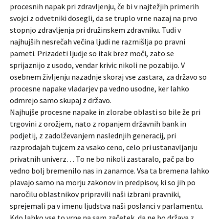
procesnih napak pri zdravljenju, če bi v najtežjih primerih
svojci z odvetniki dosegli, da se truplo vrne nazaj na prvo
stopnjo zdravljenja pri družinskem zdravniku. Tudi v
najhujših nesrečah večina ljudi ne razmišlja po pravni
pameti. Prizadeti ljudje so itak brez moči, zato se
sprijaznijo z usodo, vendar krivic nikoli ne pozabijo. V
osebnem življenju nazadnje skoraj vse zastara, za državo so
procesne napake vladarjev pa vedno usodne, ker lahko
odmrejo samo skupaj z državo.
Najhujše procesne napake in zlorabe oblasti so bile že pri
trgovini z orožjem, nato z ropanjem državnih bank in
podjetij, z zadolževanjem naslednjih generacij, pri
razprodajah tujcem za vsako ceno, celo pri ustanavljanju
privatnih univerz… To ne bo nikoli zastaralo, pač pa bo
vedno bolj bremenilo nas in zanamce. Vsa ta bremena lahko
plavajo samo na morju zakonov in predpisov, ki so jih po
naročilu oblastnikov pripravili naši izbrani pravniki,
sprejemali pa v imenu ljudstva naši poslanci v parlamentu.
Kdo lahko vse to vrne na sam začetek, da ne bo država z