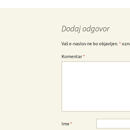
po
prispevkih
Dodaj odgovor
Vaš e-naslov ne bo objavljen.
*
ozna
Komentar
*
Ime
*