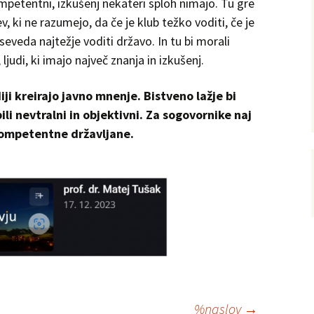
kompetentni, izkušenj nekateri sploh nimajo. Tu gre
, ki ne razumejo, da če je klub težko voditi, če je
seveda najtežje voditi državo. In tu bi morali
 ljudi, ki imajo največ znanja in izkušenj.
ji kreirajo javno mnenje. Bistveno lažje bi
 bili nevtralni in objektivni. Za sogovornike naj
 kompetentne državljane.
%naslov
→