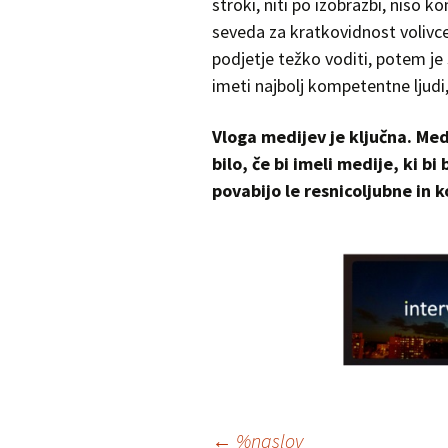
stroki, niti po izobrazbi, niso 
seveda za kratkovidnost volivcev
podjetje težko voditi, potem je 
imeti najbolj kompetentne ljudi,
Vloga medijev je ključna. Medi
bilo, če bi imeli medije, ki bi
povabijo le resnicoljubne in
Krmarjenje
←
%naslov