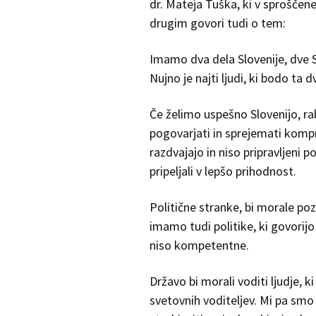
dr. Mateja Tuška, ki v sprošče
drugim govori tudi o tem:
Imamo dva dela Slovenije, dve S
Nujno je najti ljudi, ki bodo ta d
Če želimo uspešno Slovenijo, ra
pogovarjati in sprejemati kompr
razdvajajo in niso pripravljeni p
pripeljali v lepšo prihodnost.
Politične stranke, bi morale p
imamo tudi politike, ki govorijo
niso kompetentne.
Državo bi morali voditi ljudje, 
svetovnih voditeljev. Mi pa smo do