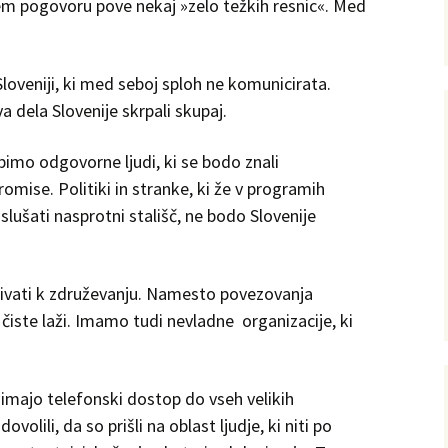
nem pogovoru pove nekaj »zelo težkih resnic«. Med
loveniji, ki med seboj sploh ne komunicirata.
va dela Slovenije skrpali skupaj.
bimo odgovorne ljudi, ki se bodo znali
omise. Politiki in stranke, ki že v programih
oslušati nasprotni stališč, ne bodo Slovenije
ozivati k združevanju. Namesto povezovanja
 čiste laži. Imamo tudi nevladne organizacije, ki
ki imajo telefonski dostop do vseh velikih
volili, da so prišli na oblast ljudje, ki niti po