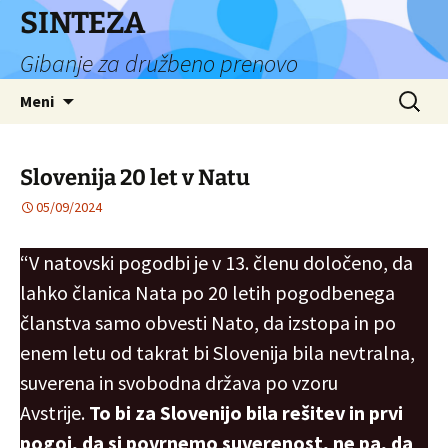
Preskoči
SINTEZA
na
Gibanje za družbeno prenovo
vsebino
Išči:
Meni
Slovenija 20 let v Natu
05/09/2024
“V natovski pogodbi je v 13. členu določeno, da
lahko članica Nata po 20 letih pogodbenega
članstva samo obvesti Nato, da izstopa in po
enem letu od takrat bi Slovenija bila nevtralna,
suverena in svobodna država po vzoru
Avstrije.
To bi za Slovenijo bila rešitev in prvi
pogoj, da si povrnemo suverenost,
ne pa, da