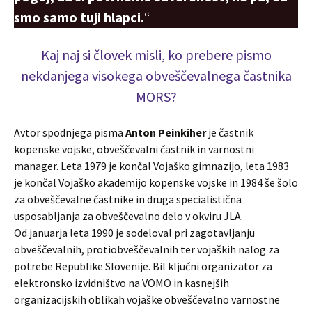
smo samo tuji hlapci.
“
Kaj naj si človek misli, ko prebere pismo
nekdanjega visokega obveščevalnega častnika
MORS?
Avtor spodnjega pisma
Anton Peinkiher
je častnik
kopenske vojske, obveščevalni častnik in varnostni
manager. Leta 1979 je končal Vojaško gimnazijo, leta 1983
je končal Vojaško akademijo kopenske vojske in 1984 še šolo
za obveščevalne častnike in druga specialistična
usposabljanja za obveščevalno delo v okviru JLA.
Od januarja leta 1990 je sodeloval pri zagotavljanju
obveščevalnih, protiobveščevalnih ter vojaških nalog za
potrebe Republike Slovenije. Bil ključni organizator za
elektronsko izvidništvo na VOMO in kasnejših
organizacijskih oblikah vojaške obveščevalno varnostne