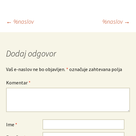
Krmarjenje
←
%naslov
%naslov
→
po
prispevkih
Dodaj odgovor
Vaš e-naslov ne bo objavljen.
*
označuje zahtevana polja
Komentar
*
Ime
*