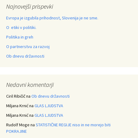
Najnovejši prispevki
Evropa je izgubila prihodnost, Slovenija je ne sme.
O etiki v politiki.
Politika in greh
O partnerstvu za razvoj
Ob dnevu državnosti
Nedavni komentarji
Ciril Ribičič
na
Ob dnevu državnosti
Miljana Krnić
na
GLAS LJUDSTVA
Miljana Krnić
na
GLAS LJUDSTVA
Rudolf Moge
na
STATISTIČNE REGIJE niso in ne morejo biti
POKRAJINE