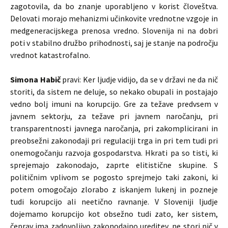
zagotovila, da bo znanje uporabljeno v korist človeštva.
Delovati morajo mehanizmi učinkovite vrednotne vzgoje in
medgeneracijskega prenosa vredno. Slovenija ni na dobri
poti v stabilno družbo prihodnosti, saj je stanje na področju
vrednot katastrofalno.
Simona Habič
pravi: Ker ljudje vidijo, da se v državi ne da nič
storiti, da sistem ne deluje, so nekako obupali in postajajo
vedno bolj imuni na korupcijo. Gre za težave predvsem v
javnem sektorju, za težave pri javnem naročanju, pri
transparentnosti javnega naročanja, pri zakomplicirani in
preobsežni zakonodaji pri regulaciji trga in pri tem tudi pri
onemogočanju razvoja gospodarstva. Hkrati pa so tisti, ki
sprejemajo zakonodajo, zaprte elitistične skupine. S
političnim vplivom se pogosto sprejmejo taki zakoni, ki
potem omogočajo zlorabo z iskanjem lukenj in pozneje
tudi korupcijo ali neetično ravnanje. V Sloveniji ljudje
dojemamo korupcijo kot obsežno tudi zato, ker sistem,
čeprav ima zadovoljivo zakonodajno ureditev, ne stori nič v