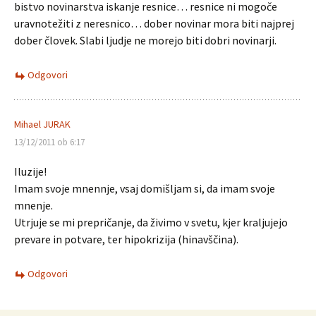
bistvo novinarstva iskanje resnice… resnice ni mogoče
uravnotežiti z neresnico… dober novinar mora biti najprej
dober človek. Slabi ljudje ne morejo biti dobri novinarji.
Odgovori
Mihael JURAK
13/12/2011 ob 6:17
Iluzije!
Imam svoje mnennje, vsaj domišljam si, da imam svoje
mnenje.
Utrjuje se mi prepričanje, da živimo v svetu, kjer kraljujejo
prevare in potvare, ter hipokrizija (hinavščina).
Odgovori