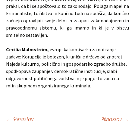
praksi, da bi se spoštovalo to zakonodajo. Polagam apel na
kriminaliste, tožilstva in končno tudi na sodišča, da končno
začnejo opravljati svoje delo ter zaupati zakonodajnemu in
pravosodnemu sistemu, ki ga imamo in ki je v bistvu
smiselno sestavljen.
Cecilia Malmström,
evropska komisarka za notranje
zadeve: Korupcija je bolezen, ki uničuje državo od znotraj.
Najeda kulturno, politično in gospodarsko zgradbo družbe,
spodkopava zaupanje v demokratične institucije, slabi
odgovornost političnega vodstva in je pogosto voda na
mlin skupinam organiziranega kriminala.
Krmarjenje
←
%naslov
%naslov
→
po