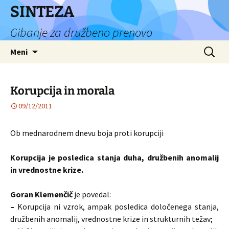
Preskoči
SINTEZA
na
Gibanje za družbeno prenovo
vsebino
Išči:
Meni
Korupcija in morala
09/12/2011
Ob mednarodnem dnevu boja proti korupciji
Korupcija je posledica stanja duha, družbenih anomalij
in vrednostne krize.
Goran Klemenčič
je povedal:
–
Korupcija ni vzrok, ampak posledica določenega stanja,
družbenih anomalij, vrednostne krize in strukturnih težav;