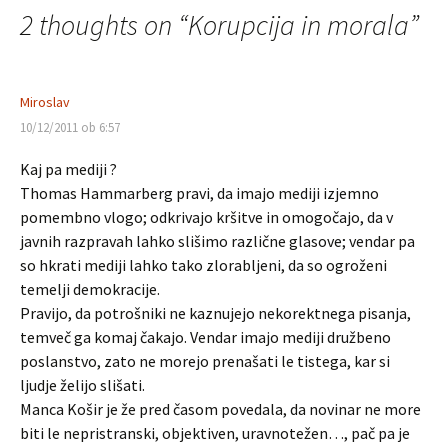
2 thoughts on “
Korupcija in morala
”
prispevkih
Miroslav
10/12/2011 ob 6:57
Kaj pa mediji ?
Thomas Hammarberg pravi, da imajo mediji izjemno
pomembno vlogo; odkrivajo kršitve in omogočajo, da v
javnih razpravah lahko slišimo različne glasove; vendar pa
so hkrati mediji lahko tako zlorabljeni, da so ogroženi
temelji demokracije.
Pravijo, da potrošniki ne kaznujejo nekorektnega pisanja,
temveč ga komaj čakajo. Vendar imajo mediji družbeno
poslanstvo, zato ne morejo prenašati le tistega, kar si
ljudje želijo slišati.
Manca Košir je že pred časom povedala, da novinar ne more
biti le nepristranski, objektiven, uravnotežen…, pač pa je