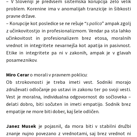
– V Sloveniji je predvsem sistemska korupcija zelo velik
problem. Korenine ima v anomalijah tranzicije in šibkosti
pravne države
.
– Korupcije kot posledice se ne rešuje “
s palico
” ampak zgolj
z učinkovitostjo in profesionalizmom. Vendar pa sta lahko
učinkovitost in profesionalizem brez etosa, moralnih
vrednot in integritete nevarnejša kot apatija in pasivnost.
Etike in integritete pa ni v zakonih, ampak je v glavah
posameznikov.
Miro Cerar
o morali v pravnem poklicu:
Ob strokovnosti je treba imeti vest. Sodniki morajo
združevati odločanje po ustavi in zakonu ter po svoji vesti.
Vest je moralna, individualna odgovornost do sočloveka –
delati dobro, biti sočuten in imeti empatijo. Sodnik brez
empatije ne more biti dober, kaj šele odličen.
Janez Musek
je pojasnil, da mora biti v stabilni družbi
znanje nujno povezano z vrednotami, saj brez vrednot ni