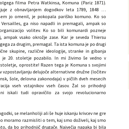
olgega filma Petra Watkinsa, Komuna (Pariz 1871).
ljuje z obnavljanjem dogodkov leta 1789, 1848 …
 sem jo omenil, je pokopala pariško komuno. Ko so
v Versailles, ga niso napadli in premagali, ampak so
organizacijo volitev. Ko so bili komunardi pozneje
j, ampak vsako okrožje zase. Kar je seveda Thiersu
ugega za drugim, premagal. Ta ista komuna je po drugi
ične skupine, različne ideologije, stranke in gibanja
 je 20. stoletje pozabilo. In mi živimo še vedno v
1. stoletje, oprostite! Razen tega je Komuna s svojimi
v vzpostavljanju delujoče alternativne družne (ločitev
nsk, šole, delovna zakonodaja) v pičlih dveh mesecih
acija vseh vstajnikov vseh časov. Žal so prihodnji
ni iskali tudi opravičilo za svojo revolucionarno
odki, se melanholiji ali še huje iskanju krivcev ne gre
čno moramo razmisliti o tem, kaj smo doživeli, kaj smo
ato, da bo prihodnjič drugače. Največja napaka bi bila