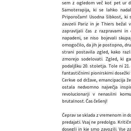
sem z ogledom več kot pet ur d
Samoterapija, ki se lahko nada
Priporočam! Usodna šibkost, ki
zavzeli Pariz in je Thiers bežal 
zapravljali čas z razpravami in 
napadeni, se niso bojevali skupa
omogočilo, da jih je postopno, dr
strani postavila zgled, kako razl
zmorejo sodelovati. Zgled, ki ga
podaljšku 20. stoletja. Tole ni 2
fantastičnimi pionirskimi dosežki 
Cerkve od države, emancipacija že
ostala nedvomno največja inspir
revolucionarji v nenasilni komu
brutalnost. Čas češenj!
Čeprav se sklada z vremenom in dog
predajati. Vsaj ne predolgo. Kriti
dosegli in kje smo zavozili. Vse z