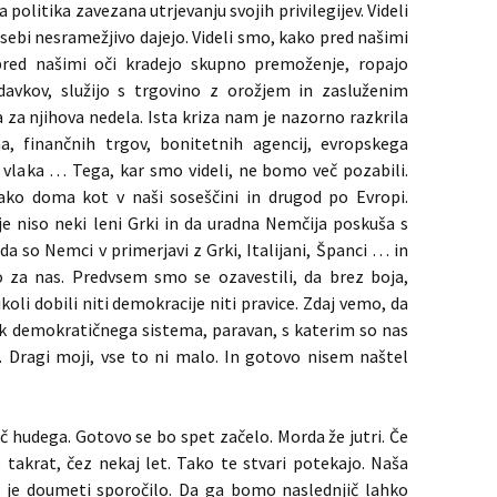
 politika zavezana utrjevanju svojih privilegijev. Videli
sebi nesramežjivo dajejo. Videli smo, kako pred našimi
pred našimi oči kradejo skupno premoženje, ropajo
davkov, služijo s trgovino z orožjem in zasluženim
ila za njihova nedela. Ista kriza nam je nazorno razkrila
a, finančnih trgov, bonitetnih agencij, evropskega
 vlaka … Tega, kar smo videli, ne bomo več pozabili.
ako doma kot v naši soseščini in drugod po Evropi.
e niso neki leni Grki in da uradna Nemčija poskuša s
da so Nemci v primerjavi z Grki, Italijani, Španci … in
jo za nas. Predvsem smo se ozavestili, da brez boja,
li dobili niti demokracije niti pravice. Zdaj vemo, da
k demokratičnega sistema, paravan, s katerim so nas
. Dragi moji, vse to ni malo. In gotovo nisem naštel
nič hudega. Gotovo se bo spet začelo. Morda že jutri. Če
e takrat, čez nekaj let. Tako te stvari potekajo. Naša
 je doumeti sporočilo. Da ga bomo naslednjič lahko