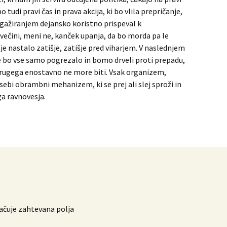
 tudi pravi čas in prava akcija, ki bo vlila prepričanje,
gažiranjem dejansko koristno prispeval k
ečini, meni ne, kanček upanja, da bo morda pa le
 je nastalo zatišje, zatišje pred viharjem. V naslednjem
e bo vse samo pogrezalo in bomo drveli proti prepadu,
 drugega enostavno ne more biti. Vsak organizem,
sebi obrambni mehanizem, ki se prej ali slej sproži in
a ravnovesja.
čuje zahtevana polja