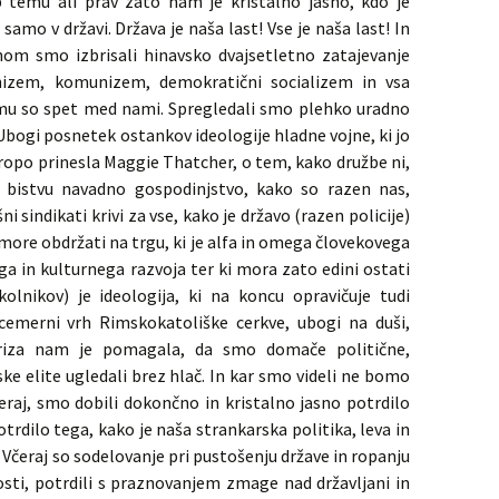
b temu ali prav zato nam je kristalno jasno, kdo je
 samo v državi. Država je naša last! Vse je naša last! In
m smo izbrisali hinavsko dvajsetletno zatajevanje
rhizem, komunizem, demokratični socializem in vsa
emu so spet med nami. Spregledali smo plehko uradno
Ubogi posnetek ostankov ideologije hladne vojne, ki jo
vropo prinesla Maggie Thatcher, o tem, kako družbe ni,
 bistvu navadno gospodinjstvo, kako so razen nas,
ni sindikati krivi za vse, kako je državo (razen policije)
ne more obdržati na trgu, ki je alfa in omega človekovega
skega in kulturnega razvoja ter ki mora zato edini ostati
lnikov) je ideologija, ki na koncu opravičuje tudi
icemerni vrh Rimskokatoliške cerkve, ubogi na duši,
Kriza nam je pomagala, da smo domače politične,
ke elite ugledali brez hlač. In kar smo videli ne bomo
čeraj, smo dobili dokončno in kristalno jasno potrdilo
trdilo tega, kako je naša strankarska politika, leva in
a. Včeraj so sodelovanje pri pustošenju države in ropanju
nosti, potrdili s praznovanjem zmage nad državljani in