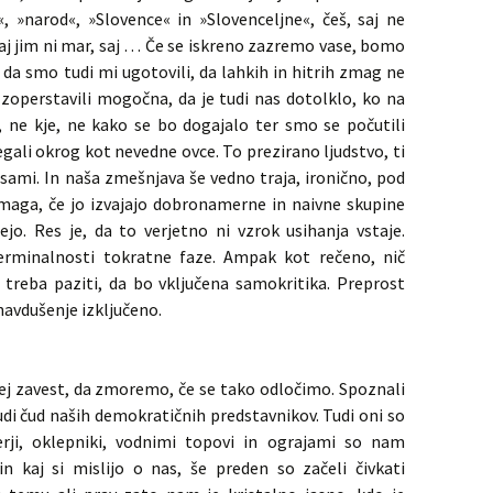
o«, »narod«, »Slovence« in »Slovenceljne«, češ, saj ne
 saj jim ni mar, saj … Če se iskreno zazremo vase, bomo
, da smo tudi mi ugotovili, da lahkih in hitrih zmag ne
i zoperstavili mogočna, da je tudi nas dotolklo, ko na
j, ne kje, ne kako se bo dogajalo ter smo se počutili
gali okrog kot nevedne ovce. To prezirano ljudstvo, ti
sami. In naša zmešnjava še vedno traja, ironično, pod
maga, če jo izvajajo dobronamerne in naivne skupine
ujejo. Res je, da to verjetno ni vzrok usihanja vstaje.
erminalnosti tokratne faze. Ampak kot rečeno, nič
 treba paziti, da bo vključena samokritika. Preprost
navdušenje izključeno.
j zavest, da zmoremo, če se tako odločimo. Spoznali
i čud naših demokratičnih predstavnikov. Tudi oni so
erji, oklepniki, vodnimi topovi in ograjami so nam
n kaj si mislijo o nas, še preden so začeli čivkati