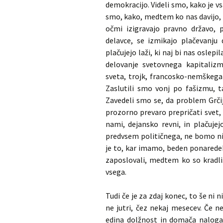
demokracijo. Videli smo, kako je vsa
smo, kako, medtem ko nas davijo, 
očmi izigravajo pravno državo, 
delavce, se izmikajo plačevanju 
plačujejo laži, ki naj bi nas oslep
delovanje svetovnega kapitalizm
sveta, trojk, francosko-nemškega
Zaslutili smo vonj po fašizmu, t
Zavedeli smo se, da problem Grčij
prozorno prevaro prepričati svet, 
nami, dejansko revni, in plačuje
predvsem političnega, ne bomo niko
je to, kar imamo, beden ponarede
zaposlovali, medtem ko so kradli
vsega.
Tudi če je za zdaj konec, to še ni 
ne jutri, čez nekaj mesecev. Če n
edina dolžnost in domača naloga