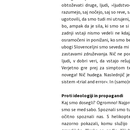
obtoževati druge, ljudi, »ljudstv
razumejo, saj nočejo, saj so reve,
ugotovili, da smo tudi mi utrujeni
bo, ampak da je sila, ki smo se s
zadnji vstaji nismo vedeli ne kda
osramočeni in ponižani, ko smo be
ubogi Slovenceljni smo seveda mi 
zastavami združevanja. Nič ne po
ljudi, v dobri veri, da vstajo reš
Verjetno gre prej za simptom t
novega! Nič hudega. Naslednjič je
sistem »trial and error«. In (samo)
Proti ideologiji in propagandi
Kaj smo dosegli? Ogromno! Najpre
smo se med sabo. Spoznali smo tud
očitno spoznali nas. S helikopt
nazorno pokazali, komu služijo i