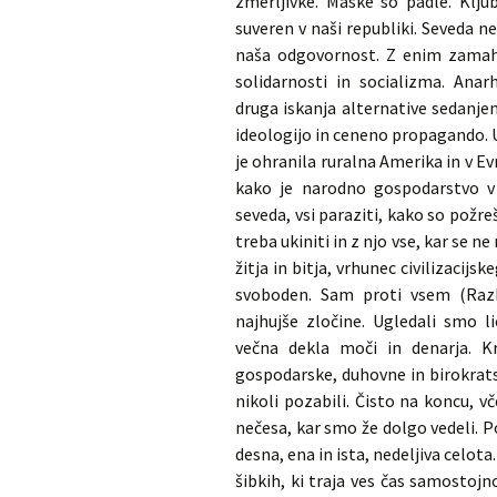
zmerljivke. Maske so padle. Klju
suveren v naši republiki. Seveda ne
naša odgovornost. Z enim zamaho
solidarnosti in socializma. Ana
druga iskanja alternative sedanj
ideologijo in ceneno propagando. 
je ohranila ruralna Amerika in v E
kako je narodno gospodarstvo v
seveda, vsi paraziti, kako so požreš
treba ukiniti in z njo vse, kar se 
žitja in bitja, vrhunec civilizacij
svoboden. Sam proti vsem (Razko
najhujše zločine. Ugledali smo l
večna dekla moči in denarja. 
gospodarske, duhovne in birokrats
nikoli pozabili. Čisto na koncu, v
nečesa, kar smo že dolgo vedeli. Po
desna, ena in ista, nedeljiva celot
šibkih, ki traja ves čas samostoj