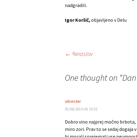
nadgradili.
Igor Koršič,
objavljeno v Delu
Krmarjenje
←
%naslov
po
One thought on “
Dan
prispevkih
silvester
01/06/2013 ob 15:52
Dobro vino najprej močno brbota, k
miro zori. Prav to se sedaj dogaja v 
bi morali sprejemati vse neumnosti,