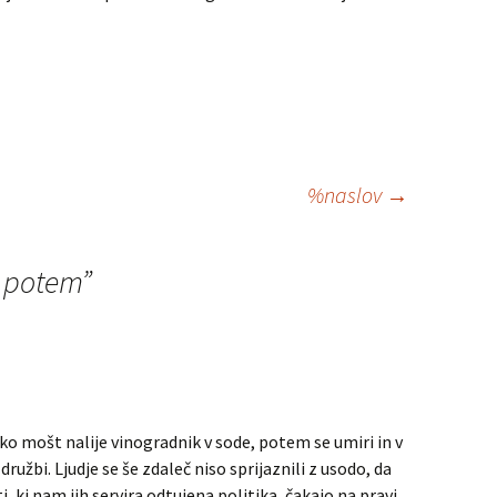
%naslov
→
 potem
”
o mošt nalije vinogradnik v sode, potem se umiri in v
družbi. Ljudje se še zdaleč niso sprijaznili z usodo, da
 ki nam jih servira odtujena politika, čakajo na pravi