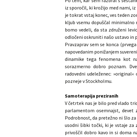
Po tem, kar sem razbral s sestank
iz sporočil, ki krožijo med nami, iz
je tokrat vstaj konec, ves teden 
kljub vsemu dopuščal minimalno mo
bomo vedeli, da sta združeni levi
odločeni oskruniti našo ustavo in 
Pravzaprav sem se konca (prvega d
napovedanim ponižanjem suverenih 
dinamike tega fenomena kot naš
sorazmerno dobro poznam. Dve,
radovedni udeleženec: »original«
pozneje v Stockholmu.
Samoterapija preziranih
V četrtek nas je bilo pred vlado tri
parlamentom osemnajst, devet zn
Podrobnost, da pretežno ni šlo za i
usodni šibki točki, ki je vstaje 
privoščil dobro kavo in si doma n