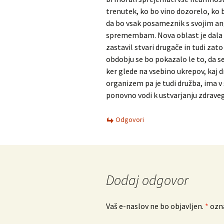
trenutek, ko bo vino dozorelo, ko bo
da bo vsak posameznik s svojim an
spremembam. Nova oblast je dala v
zastavil stvari drugače in tudi zato
obdobju se bo pokazalo le to, da s
ker glede na vsebino ukrepov, kaj
organizem pa je tudi družba, ima v 
ponovno vodi k ustvarjanju zdraveg
Odgovori
Dodaj odgovor
Vaš e-naslov ne bo objavljen.
*
ozna