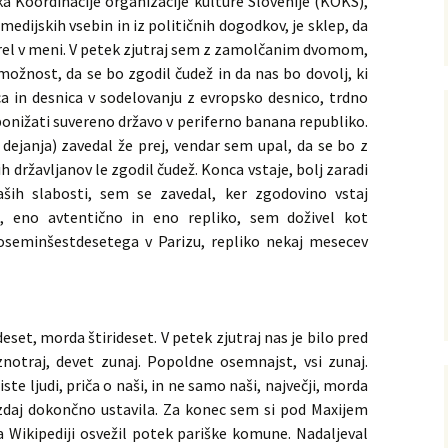
a Koordinacije organizacije kulture Slovenije (KOKS),
 medijskih vsebin in iz političnih dogodkov, je sklep, da
zorel v meni. V petek zjutraj sem z zamolčanim dvomom,
žnost, da se bo zgodil čudež in da nas bo dovolj, ki
ca in desnica v sodelovanju z evropsko desnico, trdno
ponižati suvereno državo v periferno banana republiko.
ejanja) zavedal že prej, vendar sem upal, da se bo z
državljanov le zgodil čudež. Konca vstaje, bolj zaradi
ih slabosti, sem se zavedal, ker zgodovino vstaj
 eno avtentično in eno repliko, sem doživel kot
 oseminšestdesetega v Parizu, repliko nekaj mesecev
deset, morda štirideset. V petek zjutraj nas je bilo pred
otraj, devet zunaj. Popoldne osemnajst, vsi zunaj.
ste ljudi, priča o naši, in ne samo naši, največji, morda
za zdaj dokončno ustavila. Za konec sem si pod Maxijem
a Wikipediji osvežil potek pariške komune. Nadaljeval