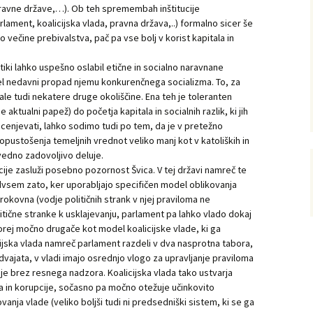
pravne države,…). Ob teh spremembah inštitucije
lament, koalicijska vlada, pravna država,..) formalno sicer še
večine prebivalstva, pač pa vse bolj v korist kapitala in
itiki lahko uspešno oslabil etične in socialno naravnane
el nedavni propad njemu konkurenčnega socializma. To, za
e tudi nekatere druge okoliščine. Ena teh je toleranten
 aktualni papež) do početja kapitala in socialnih razlik, ki jih
cenjevati, lahko sodimo tudi po tem, da je v pretežno
pustošenja temeljnih vrednot veliko manj kot v katoliških in
 vedno zadovoljivo deluje.
ije zasluži posebno pozornost Švica. V tej državi namreč te
vsem zato, ker uporabljajo specifičen model oblikovanja
rokovna (vodje političnih strank v njej praviloma ne
itične stranke k usklajevanju, parlament pa lahko vlado dokaj
orej močno drugače kot model koalicijske vlade, ki ga
icijska vlada namreč parlament razdeli v dva nasprotna tabora,
dvajata, v vladi imajo osrednjo vlogo za upravljanje praviloma
uje brez resnega nadzora. Koalicijska vlada tako ustvarja
a in korupcije, sočasno pa močno otežuje učinkovito
vanja vlade (veliko boljši tudi ni predsedniški sistem, ki se ga