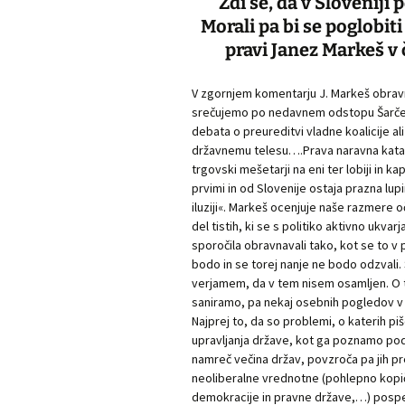
Zdi se, da v Sloveniji 
Morali pa bi se poglobit
pravi Janez Markeš v
V zgornjem komentarju J. Markeš obravna
srečujemo po nedavnem odstopu Šarčeve 
debata o preureditvi vladne koalicije a
državnemu telesu….Prava naravna katast
trgovski mešetarji na eni ter lobiji in k
prvimi in od Slovenije ostaja prazna lup
iluziji«. Markeš ocenjuje naše razmere o
del tistih, ki se s politiko aktivno ukva
sporočila obravnavali tako, kot se to v po
bodo in se torej nanje ne bodo odzval
verjamem, da v tem nisem osamljen. O te
saniramo, pa nekaj osebnih pogledov v 
Najprej to, da so problemi, o katerih pi
upravljanja države, kot ga poznamo po
namreč večina držav, povzroča pa jih pr
neoliberalne vrednotne (pohlepno kopič
demokracije in pravne države,…) posp