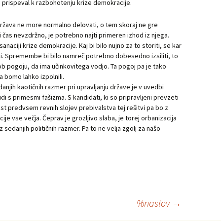
o prispeval k razbohotenju krize demokracije.
ržava ne more normalno delovati, o tem skoraj ne gre
ši čas nevzdržno, je potrebno najti primeren izhod iz njega.
anaciji krize demokracije. Kaj bi bilo nujno za to storiti, se kar
ti. Spremembe bi bilo namreč potrebno dobesedno izsiliti, to
b pogoju, da ima učinkovitega vodjo. Ta pogoj pa je tako
a bomo lahko izpolnili.
njih kaotičnih razmer pri upravljanju države je v uvedbi
i s primesmi fašizma. S kandidati, ki so pripravljeni prevzeti
st predvsem revnih slojev prebivalstva tej rešitvi pa bo z
je vse večja. Čeprav je grozljivo slaba, je torej orbanizacija
z sedanjih političnih razmer. Pa to ne velja zgolj za našo
%naslov
→