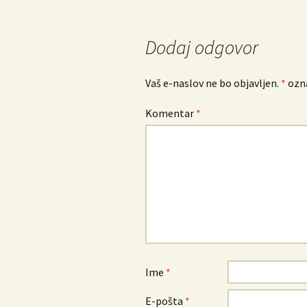
po
prispevkih
Dodaj odgovor
Vaš e-naslov ne bo objavljen.
*
ozna
Komentar
*
Ime
*
E-pošta
*