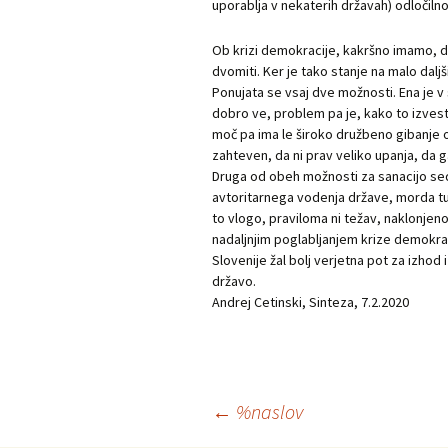
uporablja v nekaterih državah) odločiln
Ob krizi demokracije, kakršno imamo, d
dvomiti. Ker je tako stanje na malo dalj
Ponujata se vsaj dve možnosti. Ena je v s
dobro ve, problem pa je, kako to izves
moč pa ima le široko družbeno gibanje o
zahteven, da ni prav veliko upanja, da g
Druga od obeh možnosti za sanacijo seda
avtoritarnega vodenja države, morda tud
to vlogo, praviloma ni težav, naklonjeno
nadaljnjim poglabljanjem krize demokraci
Slovenije žal bolj verjetna pot za izhod i
državo.
Andrej Cetinski, Sinteza, 7.2.2020
Krmarjenje
←
%naslov