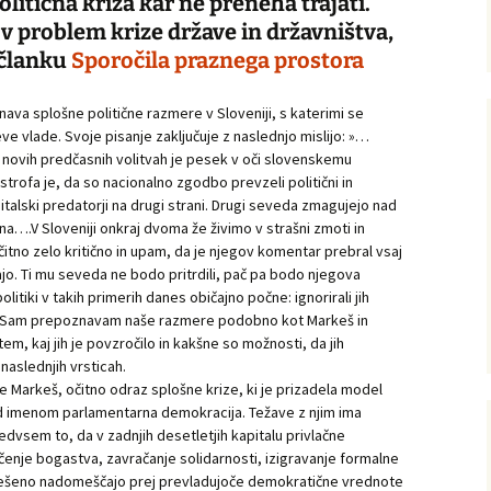
politična kriza kar ne preneha trajati.
i v problem krize države in državništva,
 članku
Sporočila praznega prostora
va splošne politične razmere v Sloveniji, s katerimi se
vlade. Svoje pisanje zaključuje z naslednjo mislijo: »…
li novih predčasnih volitvah je pesek v oči slovenskemu
rofa je, da so nacionalno zgodbo prevzeli politični in
apitalski predatorji na drugi strani. Drugi seveda zmagujejo nad
ina….V Sloveniji onkraj dvoma že živimo v strašni zmoti in
čitno zelo kritično in upam, da je njegov komentar prebral vsaj
rjajo. Ti mu seveda ne bodo pritrdili, pač pa bodo njegova
litiki v takih primerih danes običajno počne: ignorirali jih
i. Sam prepoznavam naše razmere podobno kot Markeš in
m, kaj jih je povzročilo in kakšne so možnosti, da jih
naslednjih vrsticah.
še Markeš, očitno odraz splošne krize, ki je prizadela model
d imenom parlamentarna demokracija. Težave z njim ima
edvsem to, da v zadnjih desetletjih kapitalu privlačne
enje bogastva, zavračanje solidarnosti, izigravanje formalne
ešeno nadomeščajo prej prevladujoče demokratične vrednote