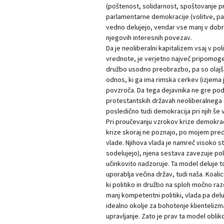
(poštenost, solidarnost, spoštovanje 
parlamentarne demokracije (volitve, par
vedno delujejo, vendar vse manj v dobro 
njegovih interesnih povezav.
Da je neoliberalni kapitalizem vsaj v pol
vrednote, je verjetno največ pripomog
družbo usodno preobrazbo, pa so olajšal
odnos, ki ga ima rimska cerkev (izjema je
povzroča. Da tega dejavnika ne gre pod
protestantskih državah neoliberalnega o
posledično tudi demokracija pri njih še
Pri proučevanju vzrokov krize demokrac
krize skoraj ne poznajo, po mojem pred
vlade. Njihova vlada je namreč visoko st
sodelujejo), njena sestava zavezuje pol
učinkovito nadzoruje. Ta model deluje t
uporablja večina držav, tudi naša. Koal
ki politiko in družbo na sploh močno raz
manj kompetentni politiki, vlada pa del
idealno okolje za bohotenje klientelizm
upravljanje. Zato je prav ta model obliko