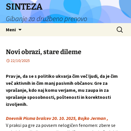
Preskoči
SINTEZA
na
Gibanje za družbeno prenovo
vsebino
Išči:
Meni
Novi obrazi, stare dileme
22/10/2025
Prav je, da se s politiko ukvarja čim več ljudi, da je čim
več aktivnih in čim manj pasivnih občanov. Gre za
vprašanje, kdo naj komu verjame, mu zaupa in za
vprašanje sposobnosti, poštenosti in korektnosti
izvoljenih.
Dnevnik Pisma bralcev 20. 10. 2025, Bojko Jerman ,
V praksi pa gre za povsem nelogičen fenomen: zbere se