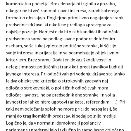
komercialna podjetja. Brez denarja bi izginila v pozabo,
nikogar ne bi več zanimal »javni interes«, zaradi katerega
formalno obstajajo. Poglejmo primitivno nagajanje strank
predsednici države, ki nikoli ne predlaga »pravega« za
najvišje pozicije. Namesto da bi o teh kandidatih odločala
predsednica sama na podlagi javne podpore določenim
osebam, se še tukaj vpletajo politične stranke, ki ščitijo
svoje interese in prijatelje in se posmehujejo objektivnim
kriterijem. Brez sramu. Dodaten dokaz škodljivosti in
nelegitimnosti političnih strank kot predstavnikov ljudi ali
javnega interesa. Pri odločitvah pri vodenju države sta lahko
le dva objektivna kriterija: o strokovnih zadevah naj
odločajo strokovnjaki, o političnih odločitvah mora
odločati javnost, ne pa predsednik ene stranke. In volja
javnosti se lahko hitro ugotovi (ankete, referendumi …). Pri
takšnem odločanju sploh ne more priti do nesoglasij, še
manj do tragikomičnih predstav, ki sedaj polnijo medije.
Logično je, da v normalni demokraciji poslanci v
parlamentu predstavljajo izključno in samo jasno določeno