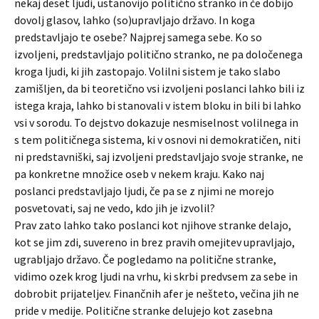
nekaj deset ljudi, ustanovijo politično stranko in če dobijo
dovolj glasov, lahko (so)upravljajo državo. In koga
predstavljajo te osebe? Najprej samega sebe. Ko so
izvoljeni, predstavljajo politično stranko, ne pa določenega
kroga ljudi, ki jih zastopajo. Volilni sistem je tako slabo
zamišljen, da bi teoretično vsi izvoljeni poslanci lahko bili iz
istega kraja, lahko bi stanovali v istem bloku in bili bi lahko
vsi v sorodu. To dejstvo dokazuje nesmiselnost volilnega in
s tem političnega sistema, ki v osnovi ni demokratičen, niti
ni predstavniški, saj izvoljeni predstavljajo svoje stranke, ne
pa konkretne množice oseb v nekem kraju. Kako naj
poslanci predstavljajo ljudi, če pa se z njimi ne morejo
posvetovati, saj ne vedo, kdo jih je izvolil?
Prav zato lahko tako poslanci kot njihove stranke delajo,
kot se jim zdi, suvereno in brez pravih omejitev upravljajo,
ugrabljajo državo. Če pogledamo na politične stranke,
vidimo ozek krog ljudi na vrhu, ki skrbi predvsem za sebe in
dobrobit prijateljev. Finančnih afer je nešteto, večina jih ne
pride v medije. Politične stranke delujejo kot zasebna