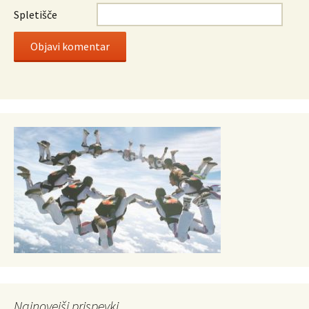
Spletišče
Najnovejši prispevki