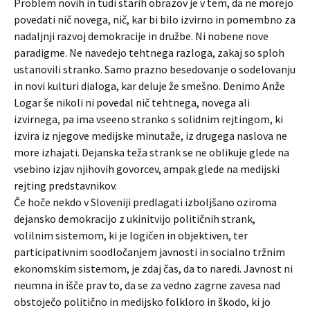
Problem novih in tudi starih obrazov je v tem, da ne morejo
povedati nič novega, nič, kar bi bilo izvirno in pomembno za
nadaljnji razvoj demokracije in družbe. Ni nobene nove
paradigme. Ne navedejo tehtnega razloga, zakaj so sploh
ustanovili stranko. Samo prazno besedovanje o sodelovanju
in novi kulturi dialoga, kar deluje že smešno. Denimo Anže
Logar še nikoli ni povedal nič tehtnega, novega ali
izvirnega, pa ima vseeno stranko s solidnim rejtingom, ki
izvira iz njegove medijske minutaže, iz drugega naslova ne
more izhajati. Dejanska teža strank se ne oblikuje glede na
vsebino izjav njihovih govorcev, ampak glede na medijski
rejting predstavnikov.
Če hoče nekdo v Sloveniji predlagati izboljšano oziroma
dejansko demokracijo z ukinitvijo političnih strank,
volilnim sistemom, ki je logičen in objektiven, ter
participativnim soodločanjem javnosti in socialno tržnim
ekonomskim sistemom, je zdaj čas, da to naredi. Javnost ni
neumna in išče prav to, da se za vedno zagrne zavesa nad
obstoječo politično in medijsko folkloro in škodo, ki jo