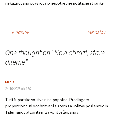
nekaznovano povzročajo nepotrebne politične stranke.
Krmarjenje
←
%naslov
%naslov
→
po
One thought on “
Novi obrazi, stare
prispevkih
dileme
”
Matija
24/10/2025 ob 17:21
Tudi županske volitve niso popolne. Predlagam
proporcionalni odobritveni sistem za volitve poslancev in
Tidemanov algoritem za volitve županov.