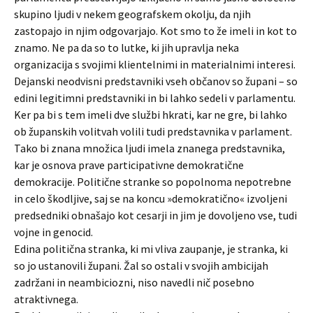
skupino ljudi v nekem geografskem okolju, da njih
zastopajo in njim odgovarjajo. Kot smo to že imeli in kot to
znamo. Ne pa da so to lutke, ki jih upravlja neka
organizacija s svojimi klientelnimi in materialnimi interesi.
Dejanski neodvisni predstavniki vseh občanov so župani – so
edini legitimni predstavniki in bi lahko sedeli v parlamentu.
Ker pa bi s tem imeli dve službi hkrati, kar ne gre, bi lahko
ob županskih volitvah volili tudi predstavnika v parlament.
Tako bi znana množica ljudi imela znanega predstavnika,
kar je osnova prave participativne demokratične
demokracije. Politične stranke so popolnoma nepotrebne
in celo škodljive, saj se na koncu »demokratično« izvoljeni
predsedniki obnašajo kot cesarji in jim je dovoljeno vse, tudi
vojne in genocid.
Edina politična stranka, ki mi vliva zaupanje, je stranka, ki
so jo ustanovili župani. Žal so ostali v svojih ambicijah
zadržani in neambiciozni, niso navedli nič posebno
atraktivnega.