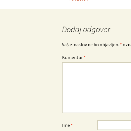
Krmarjenje
po
prispevkih
Dodaj odgovor
Vaš e-naslov ne bo objavljen.
*
ozna
Komentar
*
Ime
*