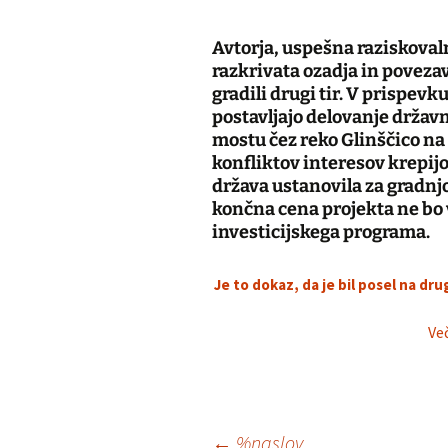
Avtorja, uspešna raziskova
razkrivata ozadja in povezav
gradili drugi tir. V prispevk
postavljajo delovanje držav
mostu čez reko Glinščico na
konfliktov interesov krepijo 
država ustanovila za gradnjo 
končna cena projekta ne bo v
investicijskega programa.
Je to dokaz, da je bil posel na dru
Več
←
%naslov