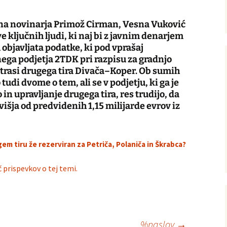
lna novinarja Primož Cirman, Vesna Vuković
e ključnih ljudi, ki naj bi z javnim denarjem
u objavljata podatke, ki pod vprašaj
nega podjetja 2TDK pri razpisu za gradnjo
 trasi drugega tira Divača–Koper. Ob sumih
tudi dvome o tem, ali se v podjetju, ki ga je
in upravljanje drugega tira, res trudijo, da
išja od predvidenih 1,15 milijarde evrov iz
gem tiru že rezerviran za Petriča, Polaniča in Škrabca?
 prispevkov o tej temi.
%naslov
→