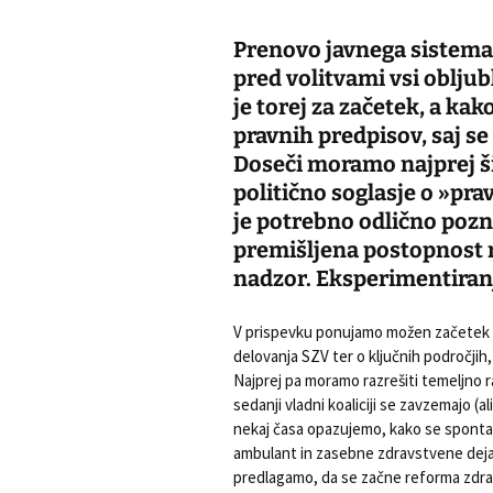
Prenovo javnega sistema
pred volitvami vsi obljubl
je torej za začetek, a ka
pravnih predpisov, saj se
Doseči moramo najprej š
politično soglasje o »pr
je potrebno odlično pozna
premišljena postopnost 
nadzor. Eksperimentiran
V prispevku ponujamo možen začetek r
delovanja SZV ter o ključnih področjih
Najprej pa moramo razrešiti temeljno r
sedanji vladni koaliciji se zavzemajo (
nekaj časa opazujemo, kako se spontano
ambulant in zasebne zdravstvene dejavn
predlagamo, da se začne reforma zdravs