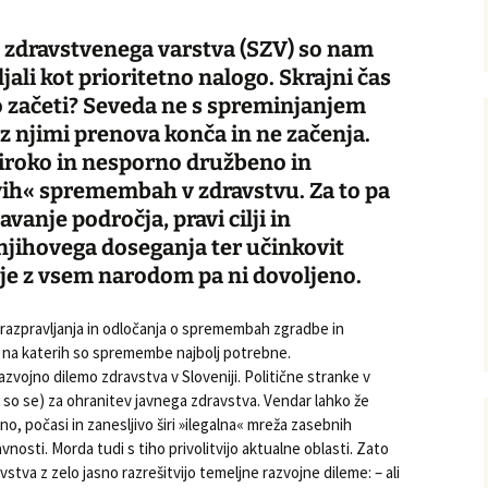
 zdravstvenega varstva (SZV) so nam
jali kot prioritetno nalogo. Skrajni čas
ko začeti? Seveda ne s spreminjanjem
 z njimi prenova konča in ne začenja.
iroko in nesporno družbeno in
avih« spremembah v zdravstvu. Za to pa
vanje področja, pravi cilji in
njihovega doseganja ter učinkovit
je z vsem narodom pa ni dovoljeno.
azpravljanja in odločanja o spremembah zgradbe in
, na katerih so spremembe najbolj potrebne.
azvojno dilemo zdravstva v Sloveniji. Politične stranke v
ali so se) za ohranitev javnega zdravstva. Vendar lahko že
, počasi in zanesljivo širi »ilegalna« mreža zasebnih
osti. Morda tudi s tiho privolitvijo aktualne oblasti. Zato
tva z zelo jasno razrešitvijo temeljne razvojne dileme: – ali