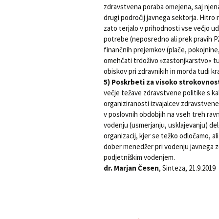
zdravstvena poraba omejena, saj njena
drugi področij javnega sektorja. Hitro
zato terjalo v prihodnosti vse večjo 
potrebe (neposredno ali prek pravih P
finančnih prejemkov (plače, pokojnin
omehčati trdoživo »zastonjkarstvo« tu
obiskov pri zdravnikih in morda tudi kr
5) Poskrbeti za visoko strokovn
večje težave zdravstvene politike s k
organiziranosti izvajalcev zdravstvene
v poslovnih obdobjih na vseh treh rav
vodenju (usmerjanju, usklajevanju) de
organizacij, kjer se težko odločamo, al
dober menedžer pri vodenju javnega zd
podjetniškim vodenjem.
dr. Marjan Česen
, Sinteza, 21.9.2019