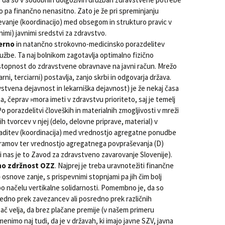
 pa finančno nenasitno. Zato je že pri spreminjanju
jevanje (koordinacijo) med obsegom in strukturo pravic v
imi) javnimi sredstvi za zdravstvo.
erno
in natančno strokovno-medicinsko porazdelitev
lužbe. Ta naj bolnikom zagotavlja optimalno fizično
topnost do zdravstvene obravnave na javni račun. Mrežo
ni, terciarni) postavlja, zanjo skrbi in odgovarja država.
stvena dejavnost in lekarniška dejavnost) je že nekaj časa
, čeprav »mora imeti v zdravstvu prioriteto, saj je temelj
Po porazdelitvi človeških in materialnih zmogljivosti v mreži
h tvorcev v njej (delo, delovne priprave, material) v
kladitev (koordinacija) med vrednostjo agregatne ponudbe
ogramov ter vrednostjo agregatnega povpraševanja (D)
i nas je to Zavod za zdravstveno zavarovanje Slovenije).
no zdržnost OZZ
. Najprej je treba uravnotežiti finančne
snove zanje, s prispevnimi stopnjami pa jih čim bolj
o načelu vertikalne solidarnosti. Pomembno je, da so
edno prek zavezancev ali posredno prek različnih
pač velja, da brez plačane premije (v našem primeru
menimo naj tudi, da je v državah, ki imajo javne SZV, javna