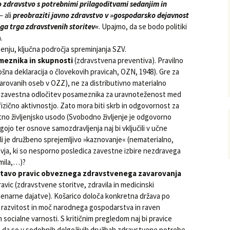
o zdravstvo s potrebnimi prilagoditvami sedanjim in
 – ali
preobraziti javno zdravstvo v »gospodarsko dejavnost
ga trga zdravstvenih storitev«
. Upajmo, da se bodo politiki
.
nju, ključna področja spreminjanja SZV.
ameznika in skupnosti
(zdravstvena preventiva). Pravilno
šna deklaracija o človekovih pravicah, OZN, 1948). Gre za
varovanih oseb v OZZ), ne za distributivno materialno
 je zavestna odločitev posameznika za uravnoteženost med
izično aktivnostjo. Zato mora biti skrb in odgovornost za
tno življenjsko usodo (Svobodno življenje je odgovorno
zgojo ter osnove samozdravljenja naj bi vključili v učne
li je družbeno sprejemljivo »kaznovanje« (nematerialno,
vja, ki so nesporno posledica zavestne izbire nezdravega
amila,…)?
sestavo pravic obveznega zdravstvenega zavarovanja
avic (zdravstvene storitve, zdravila in medicinski
enarne dajatve). Košarico določa konkretna država po
a razvitost in moč narodnega gospodarstva in raven
 socialne varnosti. S kritičnim pregledom naj bi pravice
velja, da so v sodobnih dolgoživih družbah zdravstvene potrebe