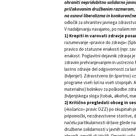
ohraniti nepridobitno solidarno javn
pričakovanim družbenim razmeram
,
na osnovi liberalizma in konkurenčne
odločili za ohranitev javnega zdravstva
V nadaljevanju navajamo, po našem mne
1) Krepiti in varovati zdravje pos
razumevanje »pravice do zdravja« (Splo
pravico do statusne enakosti (npr. za
enakost. Poglavitni dejavnik zdravja
zdravim prehranjevanjem in ustrezno f
lastno zdravje del odgovornosti za las
življenje!). Zdravstveno (in športno) v
programe vseh šol na vseh stopnjah. A
materialno) bolnikov za poškodbe zdra
življenjskega sloga (tobak, alkohol, m
2) Kritično pregledati obseg in 
(»košarico« pravic OZZ) po skupinah pr
pripomočki, nezdravstvene storitve, d
načelu partikularnosti države glede n
družbene solidarnosti v javnih sistemih
ohranili, omejili ali izločili. Omeniti 