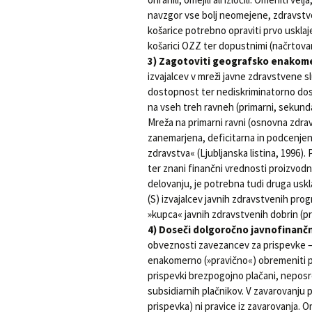
navzgor vse bolj neomejene, zdravstvo
košarice potrebno opraviti prvo uskla
košarici OZZ ter dopustnimi (načrtovan
3) Zagotoviti geografsko enakom
izvajalcev v mreži javne zdravstvene s
dostopnost ter nediskriminatorno dos
na vseh treh ravneh (primarni, sekundar
Mreža na primarni ravni (osnovna zdrav
zanemarjena, deficitarna in podcenjena
zdravstva« (Ljubljanska listina, 1996). 
ter znani finančni vrednosti proizvodni
delovanju, je potrebna tudi druga us
(S) izvajalcev javnih zdravstvenih pr
»kupca« javnih zdravstvenih dobrin (pr
4) Doseči dolgoročno javnofinanč
obveznosti zavezancev za prispevke – o
enakomerno (»pravično«) obremeniti p
prispevki brezpogojno plačani, neposr
subsidiarnih plačnikov. V zavarovanju 
prispevka) ni pravice iz zavarovanja. O