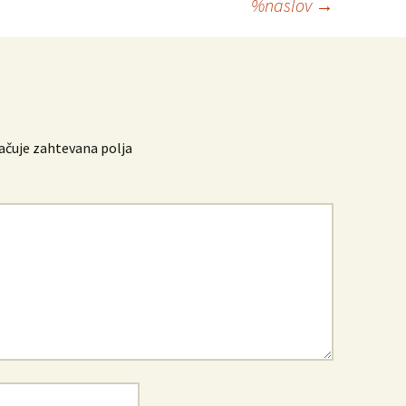
%naslov
→
čuje zahtevana polja