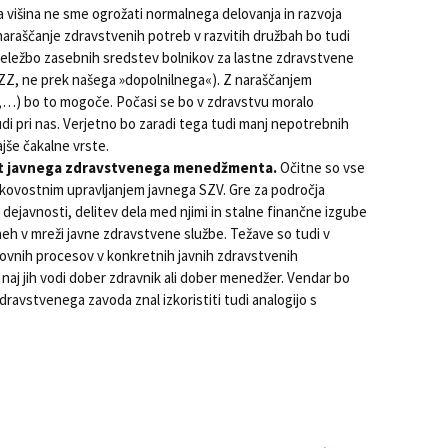
 višina ne sme ogrožati normalnega delovanja in razvoja
 naraščanje zdravstvenih potreb v razvitih družbah bo tudi
udeležbo zasebnih sredstev bolnikov za lastne zdravstvene
ZZ, ne prek našega »dopolnilnega«). Z naraščanjem
e,…) bo to mogoče. Počasi se bo v zdravstvu moralo
di pri nas. Verjetno bo zaradi tega tudi manj nepotrebnih
ajše čakalne vrste.
ost javnega zdravstvenega menedžmenta.
Očitne so vse
akovostnim upravljanjem javnega SZV. Gre za področja
 dejavnosti, delitev dela med njimi in stalne finančne izgube
neh v mreži javne zdravstvene službe. Težave so tudi v
lovnih procesov v konkretnih javnih zdravstvenih
i naj jih vodi dober zdravnik ali dober menedžer. Vendar bo
ravstvenega zavoda znal izkoristiti tudi analogijo s