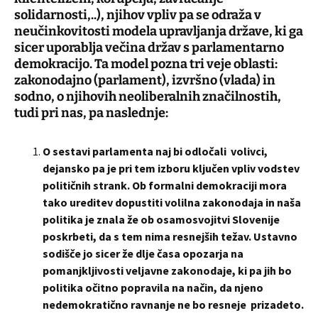
solidarnosti,..), njihov vpliv pa se odraža v
neučinkovitosti modela upravljanja države, ki ga
sicer uporablja večina držav s parlamentarno
demokracijo. Ta model pozna tri veje oblasti:
zakonodajno (parlament), izvršno (vlada) in
sodno, o njihovih neoliberalnih značilnostih,
tudi pri nas, pa naslednje:
O sestavi parlamenta naj bi odločali volivci,
dejansko pa je pri tem izboru ključen vpliv vodstev
političnih strank. Ob formalni demokraciji mora
tako ureditev dopustiti volilna zakonodaja in naša
politika je znala že ob osamosvojitvi Slovenije
poskrbeti, da s tem nima resnejših težav. Ustavno
sodišče jo sicer že dlje časa opozarja na
pomanjkljivosti veljavne zakonodaje, ki pa jih bo
politika očitno popravila na način, da njeno
nedemokratično ravnanje ne bo resneje prizadeto.