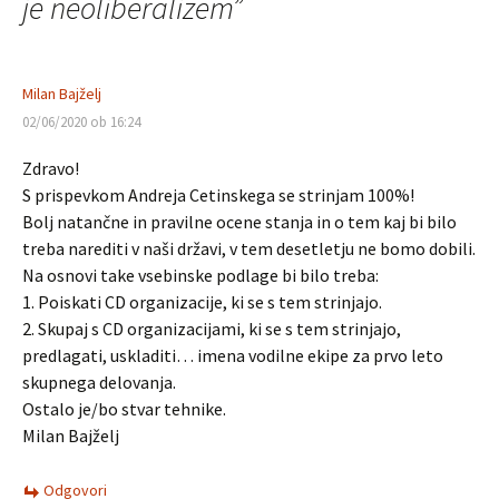
je neoliberalizem
”
Milan Bajželj
02/06/2020 ob 16:24
Zdravo!
S prispevkom Andreja Cetinskega se strinjam 100%!
Bolj natančne in pravilne ocene stanja in o tem kaj bi bilo
treba narediti v naši državi, v tem desetletju ne bomo dobili.
Na osnovi take vsebinske podlage bi bilo treba:
1. Poiskati CD organizacije, ki se s tem strinjajo.
2. Skupaj s CD organizacijami, ki se s tem strinjajo,
predlagati, uskladiti… imena vodilne ekipe za prvo leto
skupnega delovanja.
Ostalo je/bo stvar tehnike.
Milan Bajželj
Odgovori