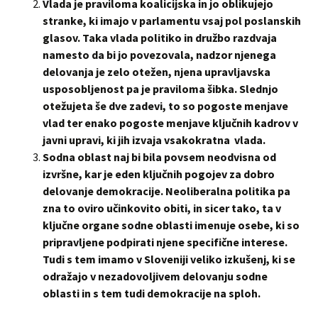
Vlada je praviloma koalicijska in jo oblikujejo
stranke, ki imajo v parlamentu vsaj pol poslanskih
glasov. Taka vlada politiko in družbo razdvaja
namesto da bi jo povezovala, nadzor njenega
delovanja je zelo otežen, njena upravljavska
usposobljenost pa je praviloma šibka. Slednjo
otežujeta še dve zadevi, to so pogoste menjave
vlad ter enako pogoste menjave ključnih kadrov v
javni upravi, ki jih izvaja vsakokratna vlada.
Sodna oblast naj bi bila povsem neodvisna od
izvršne, kar je eden ključnih pogojev za dobro
delovanje demokracije. Neoliberalna politika pa
zna to oviro učinkovito obiti, in sicer tako, ta v
ključne organe sodne oblasti imenuje osebe, ki so
pripravljene podpirati njene specifične interese.
Tudi s tem imamo v Sloveniji veliko izkušenj, ki se
odražajo v nezadovoljivem delovanju sodne
oblasti in s tem tudi demokracije na sploh.