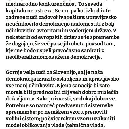
mednarodno konkurenčnost. To seveda
kapitalu ne ustreza. Se mu pa kot izhod iz te
zadrege nudi zadovoljiva rešitev: upravljavsko
neučinkovito demokracijo nadomestiti z bolj
učinkovitim avtoritarnim vodenjem države. V
nekaterih od evropskih držav se te spremembe
že dogajajo, še več pa se jih obeta povsod tam,
kjer ne bodo uspeli pravočasno sanirati z
neoliberalizmom okužene demokracije.
Gornje velja tudi za Slovenijo, saj je naša
demokracija izrazito oslabljena in upravljavsko
vse manj učinkovita. Njena sanacija bi zato
morala biti prednostni cilj vseh dobro mislečih
državljanov. Kako jo izvesti, se dokaj dobro ve.
Potrebne so namreč predvsem tri sistemske
spremembe: po nemškem vzoru prenoviti
volilni sistem; po švicarskem vzoru uzakoniti
model oblikovanja vlade (tehnična vlada,