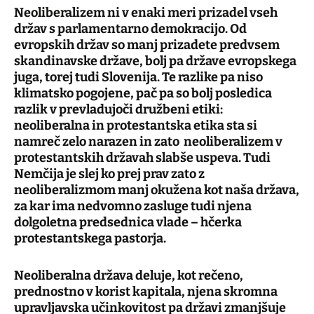
Neoliberalizem ni v enaki meri prizadel vseh
držav s parlamentarno demokracijo. Od
evropskih držav so manj prizadete predvsem
skandinavske države, bolj pa države evropskega
juga, torej tudi Slovenija. Te razlike pa niso
klimatsko pogojene, pač pa so bolj posledica
razlik v prevladujoči družbeni etiki:
neoliberalna in protestantska etika sta si
namreč zelo narazen in zato neoliberalizem v
protestantskih državah slabše uspeva. Tudi
Nemčija je slej ko prej prav zato z
neoliberalizmom manj okužena kot naša država,
za kar ima nedvomno zasluge tudi njena
dolgoletna predsednica vlade – hčerka
protestantskega pastorja.
Neoliberalna država deluje, kot rečeno,
prednostno v korist kapitala, njena skromna
upravljavska učinkovitost pa državi zmanjšuje