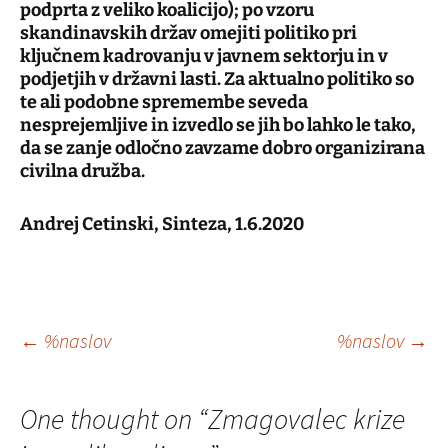
podprta z veliko koalicijo); po vzoru
skandinavskih držav omejiti politiko pri
ključnem kadrovanju v javnem sektorju in v
podjetjih v državni lasti. Za aktualno politiko so
te ali podobne spremembe seveda
nesprejemljive in izvedlo se jih bo lahko le tako,
da se zanje odločno zavzame dobro organizirana
civilna družba.
Andrej Cetinski, Sinteza, 1.6.2020
Krmarjenje
←
%naslov
%naslov
→
po
One thought on “
Zmagovalec krize
prispevkih