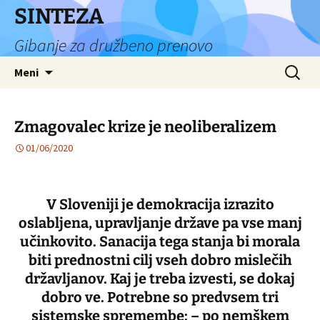
Preskoči
SINTEZA
na
Gibanje za družbeno prenovo
vsebino
Išči:
Meni
Zmagovalec krize je neoliberalizem
01/06/2020
V Sloveniji je demokracija izrazito
oslabljena, upravljanje države pa vse manj
učinkovito. Sanacija tega stanja bi morala
biti prednostni cilj vseh dobro mislečih
državljanov. Kaj je treba izvesti, se dokaj
dobro ve. Potrebne so predvsem tri
sistemske spremembe: – po nemškem