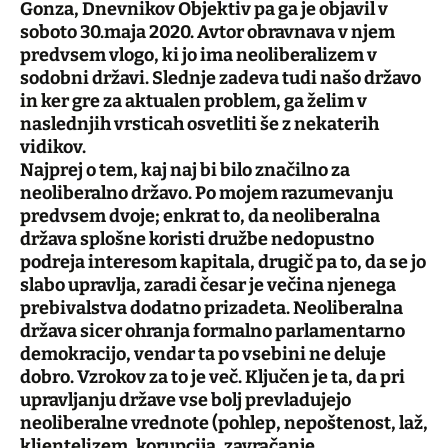
Gonza, Dnevnikov Objektiv pa ga je objavil v
soboto 30.maja 2020. Avtor obravnava v njem
predvsem vlogo, ki jo ima neoliberalizem v
sodobni državi. Slednje zadeva tudi našo državo
in ker gre za aktualen problem, ga želim v
naslednjih vrsticah osvetliti še z nekaterih
vidikov.
Najprej o tem, kaj naj bi bilo značilno za
neoliberalno državo. Po mojem razumevanju
predvsem dvoje; enkrat to, da neoliberalna
država splošne koristi družbe nedopustno
podreja interesom kapitala, drugič pa to, da se jo
slabo upravlja, zaradi česar je večina njenega
prebivalstva dodatno prizadeta. Neoliberalna
država sicer ohranja formalno parlamentarno
demokracijo, vendar ta po vsebini ne deluje
dobro. Vzrokov za to je več. Ključen je ta, da pri
upravljanju države vse bolj prevladujejo
neoliberalne vrednote (pohlep, nepoštenost, laž,
klientelizem, korupcija, zavračanje