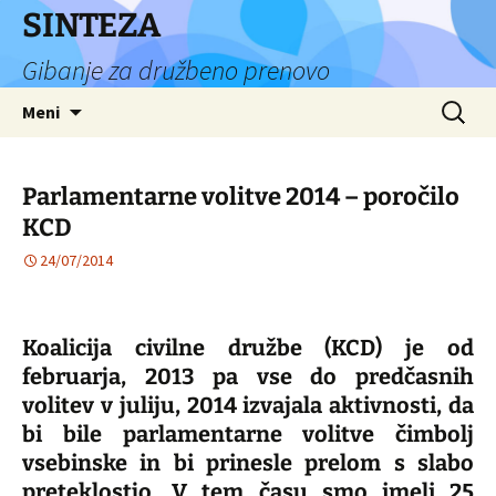
Preskoči
SINTEZA
na
Gibanje za družbeno prenovo
vsebino
Išči:
Meni
Parlamentarne volitve 2014 – poročilo
KCD
24/07/2014
Koalicija civilne družbe (KCD) je od
februarja, 2013 pa vse do predčasnih
volitev v juliju, 2014 izvajala aktivnosti, da
bi bile parlamentarne volitve čimbolj
vsebinske in bi prinesle prelom s slabo
preteklostjo. V tem času smo imeli 25