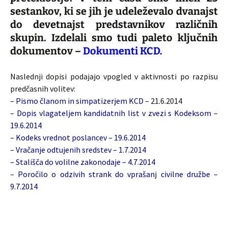
sestankov, ki se jih je udeleževalo dvanajst
do devetnajst predstavnikov različnih
skupin. Izdelali smo tudi paleto ključnih
dokumentov –
Dokumenti KCD.
Naslednji dopisi podajajo vpogled v aktivnosti po razpisu
predčasnih volitev:
–
Pismo članom in simpatizerjem KCD
– 21.6.2014
–
Dopis vlagateljem kandidatnih list v zvezi s Kodeksom
–
19.6.2014
–
Kodeks vrednot poslancev
– 19.6.2014
–
Vračanje odtujenih sredstev
– 1.7.2014
–
Stališča do volilne zakonodaje
– 4.7.2014
–
Poročilo o odzivih strank do vprašanj civilne družbe
–
9.7.2014