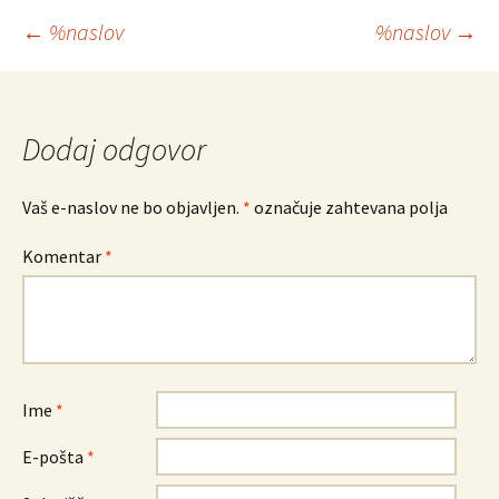
Krmarjenje
←
%naslov
%naslov
→
po
prispevkih
Dodaj odgovor
Vaš e-naslov ne bo objavljen.
*
označuje zahtevana polja
Komentar
*
Ime
*
E-pošta
*