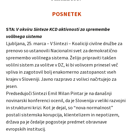
POSNETEK
STA:
V okviru Sinteze KCD aktivnosti za spremembe
volilnega sistema
Ljubljana, 25. marca – V Sintezi – Koaliciji civilne družbe za
prenovo so ustanovili Nacionalni svet za demokratično
spremembo volilnega sistema. Želijo pripraviti takšen
volilni sistem za volitve v DZ, ki bi volivcem prinesel več
vpliva in zagotovil bolj enakomerno zastopanost vseh
krajev v Sloveniji. Javno razpravo z volivci načrtujejo za
jesen.
Predsedujoči Sintezi Emil Milan Pintar je na današnji
novinarski konferenci ocenil, da je Slovenija v veliki razvojni
in strukturni krizi. Kot je dejal, so “nova normalnost”
postali sistemska korupcija, klientelizem in nepotizem,
država pa je čedalje pogosteje predmet obravnave
evropskih institucij.