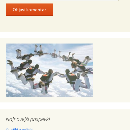
Najnovejši prispevki
O etiki v politiki.