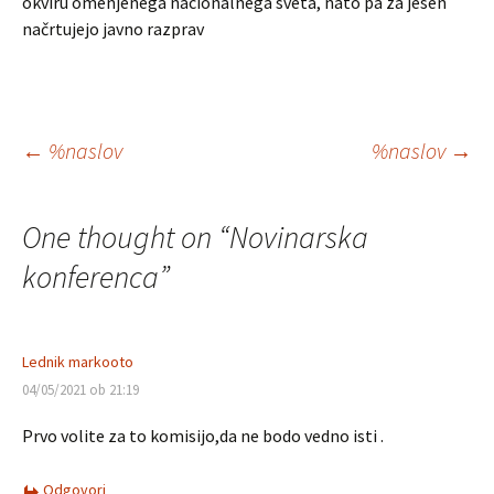
okviru omenjenega nacionalnega sveta, nato pa za jesen
načrtujejo javno razprav
Krmarjenje
←
%naslov
%naslov
→
po
One thought on “
Novinarska
prispevkih
konferenca
”
Lednik markooto
04/05/2021 ob 21:19
Prvo volite za to komisijo,da ne bodo vedno isti .
Odgovori