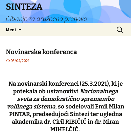
Preskoči
SINTEZA
na
Gibanje za družbeno prenovo
vsebino
Išči:
Meni
Novinarska konferenca
05/04/2021
Na novinarski konferenci (25.3.2021), ki je
potekala ob ustanovitvi
Nacionalnega
sveta za demokratično spremembo
volilnega sistema
, so sodelovali
Emil Milan
PINTAR
, predsedujoči Sintezi ter ugledna
akademika
dr. Ciril RIBIČIČ
in dr.
Miran
MIHELČIČ
.