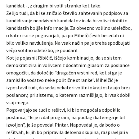
kandidat -, z drugim bi volil stranko kot tako.
Želijo tudi, da bi se znižalo število zahtevanih podpisov za
kandidiranje neodvisnih kandidatov in da bi volivci dobili o
kandidatih boljše informacije. Za obvezno volilno udeležbo,
o kateri so se pogovarjali, pa po Mihelčičevih besedah ni
bilo veliko navdušenja. Na vsak način pa je treba spodbujati
večjo volilno udeležbo, je poudaril.
Kot je pojasnil Ribičič, iščejo kombinacijo, da se sistem
demokratizira in volivcem z dodatnim glasom za poslance
omogočiti, da določijo “drugačen vrstni red, kot si ga je
zamislilo vodstvo neke politične stranke”. Mihelčič je
izpostavil tudi, da sedaj nekateri volilni okraji ostajajo brez
poslancev, pri sistemu, o katerem razmišljajo, bi vsak dobil
vsaj enega.
Pogovarjajo se tudi o rešitvi, ki bi omogočala odpoklic
poslanca, “ki je izdal program, na podlagi katerega je bil
izvoljen”, je še povedal Pintar. Napovedal je, da bodo o
rešitvah, ki jih bo pripravila delovna skupina, razpravljali v