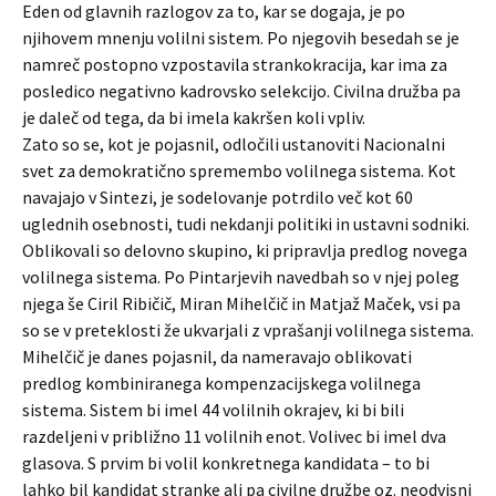
Eden od glavnih razlogov za to, kar se dogaja, je po
njihovem mnenju volilni sistem. Po njegovih besedah se je
namreč postopno vzpostavila strankokracija, kar ima za
posledico negativno kadrovsko selekcijo. Civilna družba pa
je daleč od tega, da bi imela kakršen koli vpliv.
Zato so se, kot je pojasnil, odločili ustanoviti Nacionalni
svet za demokratično spremembo volilnega sistema. Kot
navajajo v Sintezi, je sodelovanje potrdilo več kot 60
uglednih osebnosti, tudi nekdanji politiki in ustavni sodniki.
Oblikovali so delovno skupino, ki pripravlja predlog novega
volilnega sistema. Po Pintarjevih navedbah so v njej poleg
njega še Ciril Ribičič, Miran Mihelčič in Matjaž Maček, vsi pa
so se v preteklosti že ukvarjali z vprašanji volilnega sistema.
Mihelčič je danes pojasnil, da nameravajo oblikovati
predlog kombiniranega kompenzacijskega volilnega
sistema. Sistem bi imel 44 volilnih okrajev, ki bi bili
razdeljeni v približno 11 volilnih enot. Volivec bi imel dva
glasova. S prvim bi volil konkretnega kandidata – to bi
lahko bil kandidat stranke ali pa civilne družbe oz. neodvisni