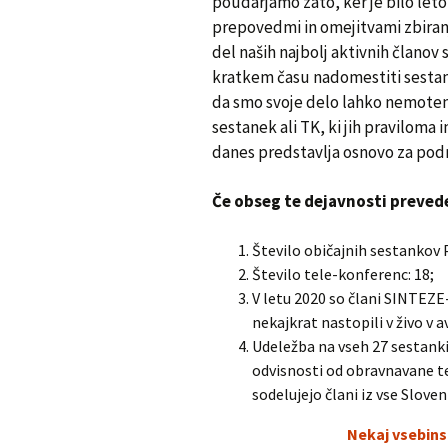
poudarjamo zato, ker je bilo let
prepovedmi in omejitvami zbiran
del naših najbolj aktivnih članov
kratkem času nadomestiti sestank
da smo svoje delo lahko nemoteno
sestanek ali TK, ki jih praviloma 
danes predstavlja osnovo za pod
Če obseg te dejavnosti prevede
Število običajnih sestankov P
Število tele-konferenc: 18;
V letu 2020 so člani SINTEZE-
nekajkrat nastopili v živo v a
Udeležba na vseh 27 sestankih
odvisnosti od obravnavane te
sodelujejo člani iz vse Sloveni
Nekaj vsebins