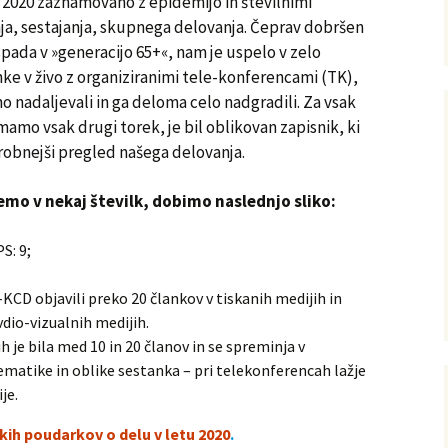
o 2020 zaznamovano z epidemijo in številnimi
ja, sestajanja, skupnega delovanja. Čeprav dobršen
 spada v »generacijo 65+«, nam je uspelo v zelo
e v živo z organiziranimi tele-konferencami (TK),
 nadaljevali in ga deloma celo nadgradili. Za vsak
imamo vsak drugi torek, je bil oblikovan zapisnik, ki
robnejši pregled našega delovanja.
mo v nekaj številk, dobimo naslednjo sliko:
S: 9;
KCD objavili preko 20 člankov v tiskanih medijih in
vdio-vizualnih medijih.
 je bila med 10 in 20 članov in se spreminja v
matike in oblike sestanka – pri telekonferencah lažje
je.
kih poudarkov o delu v letu 2020
.