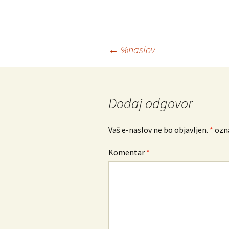
Krmarjenje
←
%naslov
po
prispevkih
Dodaj odgovor
Vaš e-naslov ne bo objavljen.
*
ozna
Komentar
*