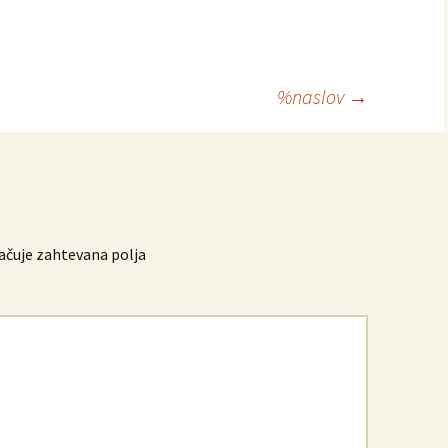
%naslov
→
čuje zahtevana polja