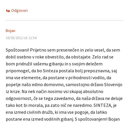
Odgovori
Bojan
18/06/2012 ob 11:54
Spoštovani! Prijetno sem presenečen in zelo vesel, da sem
dobil osebno v roke obvestilo, da obstajate. Zelo rad se
bom pridružil vašemu gibanju in s svojim deležem
pripomogel, da bo Sinteza postala bolj prepoznavna, saj
ima vse elemente, da postane v prihodnosti vodilo, da
popelje našo edino domovino, samostojno državo Slovenijo
iz krize. Na nek način nosimo vsi skupaj absolutno
odgovornost, če se tega zavedamo, da naša država ne deluje
tako kot bi morala, pa zato nič ne naredimo. SINTEZA, je
ena izmed civilnih družb, ki ima vse pogoje, da lahko
postane ena izmed vodilnih gibanj. S spoštovanjem! Bojan