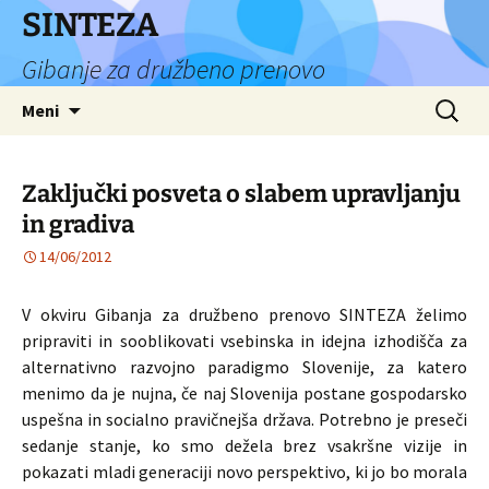
Preskoči
SINTEZA
na
Gibanje za družbeno prenovo
vsebino
Išči:
Meni
Zaključki posveta o slabem upravljanju
in gradiva
14/06/2012
V okviru Gibanja za družbeno prenovo SINTEZA želimo
pripraviti in sooblikovati vsebinska in idejna izhodišča za
alternativno razvojno paradigmo Slovenije, za katero
menimo da je nujna, če naj Slovenija postane gospodarsko
uspešna in socialno pravičnejša država. Potrebno je preseči
sedanje stanje, ko smo dežela brez vsakršne vizije in
pokazati mladi generaciji novo perspektivo, ki jo bo morala