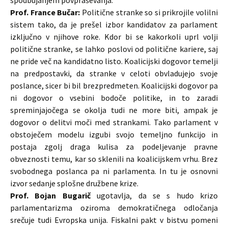
spodbujanjem povpraševanja.
Prof. France Bučar:
Politične stranke so si prikrojile volilni
sistem tako, da je prešel izbor kandidatov za parlament
izključno v njihove roke. Kdor bi se kakorkoli uprl volji
politične stranke, se lahko poslovi od politične kariere, saj
ne pride več na kandidatno listo. Koalicijski dogovor temelji
na predpostavki, da stranke v celoti obvladujejo svoje
poslance, sicer bi bil brezpredmeten. Koalicijski dogovor pa
ni dogovor o vsebini bodoče politike, in to zaradi
spreminjajočega se okolja tudi ne more biti, ampak je
dogovor o delitvi moči med strankami. Tako parlament v
obstoječem modelu izgubi svojo temeljno funkcijo in
postaja zgolj draga kulisa za podeljevanje pravne
obveznosti temu, kar so sklenili na koalicijskem vrhu. Brez
svobodnega poslanca pa ni parlamenta. In tu je osnovni
izvor sedanje splošne družbene krize.
Prof. Bojan Bugarič
ugotavlja, da se s hudo krizo
parlamentarizma oziroma demokratičnega odločanja
srečuje tudi Evropska unija. Fiskalni pakt v bistvu pomeni