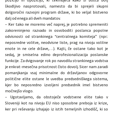
pozicijo in opozicijo, ki tekmujeta kako si bosta bolj
škodljivo nasprotovali, namesto da bi sprejeli skupni
dolgoročni razvojni program države, ki bo veljal bistveno
dalj od enega ali dveh mandatov.
– Ker tako ne moremo več naprej, je potrebno spremeniti
zakoreninjeno razvado in osvoboditi poslanca popolne
odvisnosti od strankinega “centralnega komiteja” (npr.:
neposredne volitve, neodvisne liste, prag na nivoju volilne
enote in ne cele države,…). Kajti, če ostane tako kot je
sedaj, je smiselna edino deprofesionalizacija poslanske
funkcije. Za dvigovanje rok po navodilu strankinega vodstva
je enkrat-mesečna prisotnost čisto dovolj. Sicer nam zaradi
pomanjkanja vsaj minimalne do državljanov odgovorne
politične elite ostane le uvedba predsedniškega sistema,
kjer bo neposredno izvoljeni predsednik imel bistveno
močnejšo vlogo.
– Ugotavljamo, da obstoječe vodstvene elite tako v
Sloveniji kot na nivoju EU niso sposobne preboja iz krize,
ker pri reševanju izhajajo iz istih temeljnih izhodišč, ki so