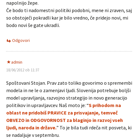
napolnijo žepe.
Če bodo ti nadomestni politiki podobni, mene ni zraven, saj
so obstoječi pokradli kar je bilo vredno, če pridejo novi, mi
bodo novi še gate ukradli.
Odgovori
admin
18/06/2012 ob 11:37
Spoštovani Stojan. Prav zato toliko govorimo o spremembi
modela in ne le o zamenjavi ljudi. Slovenija potrebuje boljši
model upravljanja, razvojno strategijo in novo generacijo
politikov in upravljavcev. Naš moto je: “
S prihodom na
oblast ne pridobiš PRAVICE za prisvajanje, temveč
OBVEZO in ODGOVORNOST za blaginjo in razvoj vseh
ljudi, naroda in države.
” To je bila tudi rdeča nit posveta, ki
se nadaljuje v septembru.