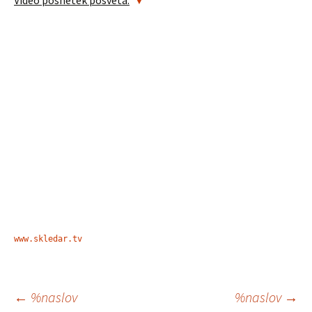
Video posnetek posveta:
▼
www.skledar.tv
Krmarjenje
←
%naslov
%naslov
→