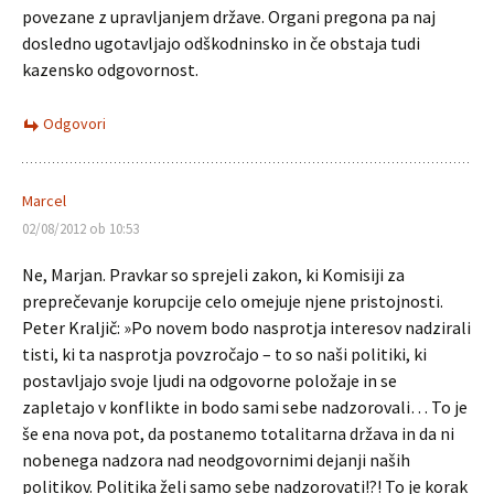
povezane z upravljanjem države. Organi pregona pa naj
dosledno ugotavljajo odškodninsko in če obstaja tudi
kazensko odgovornost.
Odgovori
Marcel
02/08/2012 ob 10:53
Ne, Marjan. Pravkar so sprejeli zakon, ki Komisiji za
preprečevanje korupcije celo omejuje njene pristojnosti.
Peter Kraljič: »Po novem bodo nasprotja interesov nadzirali
tisti, ki ta nasprotja povzročajo – to so naši politiki, ki
postavljajo svoje ljudi na odgovorne položaje in se
zapletajo v konflikte in bodo sami sebe nadzorovali… To je
še ena nova pot, da postanemo totalitarna država in da ni
nobenega nadzora nad neodgovornimi dejanji naših
politikov. Politika želi samo sebe nadzorovati!?! To je korak