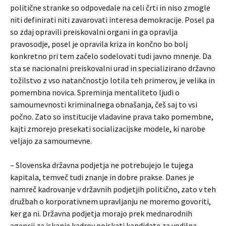
politične stranke so odpovedale na celi črti in niso zmogle
niti definirati niti zavarovati interesa demokracije. Posel pa
so zdaj opravili preiskovalni organi in ga opravlja
pravosodje, posel je opravila kriza in končno bo bolj
konkretno pri tem začelo sodelovati tudi javno mnenje. Da
sta se nacionalni preiskovalni urad in specializirano državno
tožilstvo z vso natančnostjo lotila teh primerov, je velika in
pomembna novica. Spreminja mentaliteto ljudi o
samoumevnosti kriminalnega obnašanja, češ saj to vsi
počno. Zato so institucije vladavine prava tako pomembne,
kajti zmorejo presekati socializacijske modele, ki narobe
veljajo za samoumevne.
– Slovenska državna podjetja ne potrebujejo le tujega
kapitala, temveč tudi znanje in dobre prakse. Danes je
namreč kadrovanje v državnih podjetjih politično, zato v teh
družbah o korporativnem upravljanju ne moremo govoriti,
ker ga ni. Državna podjetja morajo prek mednarodnih
agencij za iskanje kadrov poiskati kandidate za vodilna