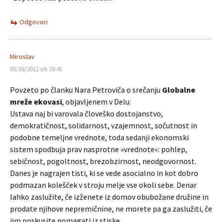
Odgovori
Miroslav
05/08/2012 ob 18:41
Povzeto po članku Nara Petroviča o srečanju
Globalne
mreže ekovasi
, objavljenem v Delu:
Ustava naj bi varovala človeško dostojanstvo,
demokratičnost, solidarnost, vzajemnost, sočutnost in
podobne temeljne vrednote, toda sedanji ekonomski
sistem spodbuja prav nasprotne »vrednote«: pohlep,
sebičnost, pogoltnost, brezobzirnost, neodgovornost.
Danes je nagrajen tisti, ki se vede asocialno in kot dobro
podmazan kolešček v stroju melje vse okoli sebe. Denar
lahko zaslužite, če izženete iz domov obubožane družine in
prodate njihove nepremičnine, ne morete pa ga zaslužiti, če
jim poskusite pomagati iz stiske.