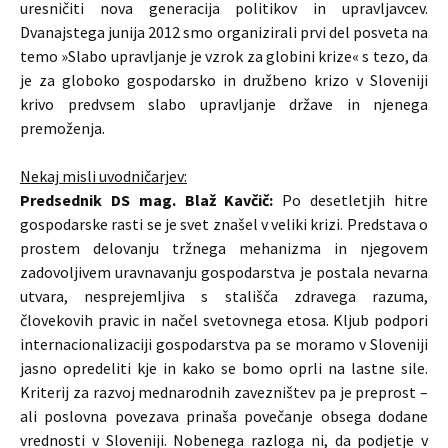
uresničiti nova generacija politikov in upravljavcev.
Dvanajstega junija 2012 smo organizirali prvi del posveta na
temo »Slabo upravljanje je vzrok za globini krize« s tezo, da
je za globoko gospodarsko in družbeno krizo v Sloveniji
krivo predvsem slabo upravljanje države in njenega
premoženja.
Nekaj misli uvodničarjev:
Predsednik DS mag. Blaž Kavčič:
Po desetletjih hitre
gospodarske rasti se je svet znašel v veliki krizi. Predstava o
prostem delovanju tržnega mehanizma in njegovem
zadovoljivem uravnavanju gospodarstva je postala nevarna
utvara, nesprejemljiva s stališča zdravega razuma,
človekovih pravic in načel svetovnega etosa. Kljub podpori
internacionalizaciji gospodarstva pa se moramo v Sloveniji
jasno opredeliti kje in kako se bomo oprli na lastne sile.
Kriterij za razvoj mednarodnih zavezništev pa je preprost –
ali poslovna povezava prinaša povečanje obsega dodane
vrednosti v Sloveniji. Nobenega razloga ni, da podjetje v