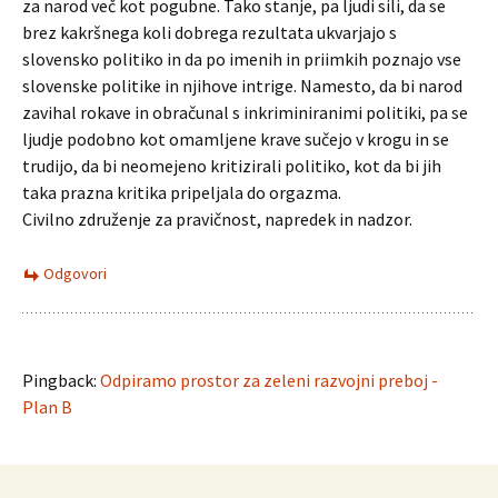
za narod več kot pogubne. Tako stanje, pa ljudi sili, da se
brez kakršnega koli dobrega rezultata ukvarjajo s
slovensko politiko in da po imenih in priimkih poznajo vse
slovenske politike in njihove intrige. Namesto, da bi narod
zavihal rokave in obračunal s inkriminiranimi politiki, pa se
ljudje podobno kot omamljene krave sučejo v krogu in se
trudijo, da bi neomejeno kritizirali politiko, kot da bi jih
taka prazna kritika pripeljala do orgazma.
Civilno združenje za pravičnost, napredek in nadzor.
Odgovori
Pingback:
Odpiramo prostor za zeleni razvojni preboj -
Plan B