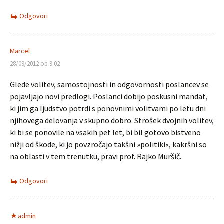
Odgovori
Marcel
28/09/2012 ob 9:02
Glede volitev, samostojnosti in odgovornosti poslancev se
pojavljajo novi predlogi. Poslanci dobijo poskusni mandat,
ki jim ga ljudstvo potrdi s ponovnimi volitvami po letu dni
njihovega delovanja v skupno dobro. Strošek dvojnih volitev,
ki bi se ponovile na vsakih pet let, bi bil gotovo bistveno
nižji od škode, ki jo povzročajo takšni »politiki«, kakršni so
na oblasti v tem trenutku, pravi prof. Rajko Muršič.
Odgovori
admin