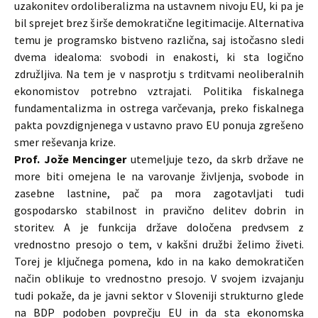
uzakonitev ordoliberalizma na ustavnem nivoju EU, ki pa je
bil sprejet brez širše demokratične legitimacije. Alternativa
temu je programsko bistveno različna, saj istočasno sledi
dvema idealoma: svobodi in enakosti, ki sta logično
združljiva. Na tem je v nasprotju s trditvami neoliberalnih
ekonomistov potrebno vztrajati. Politika fiskalnega
fundamentalizma in ostrega varčevanja, preko fiskalnega
pakta povzdignjenega v ustavno pravo EU ponuja zgrešeno
smer reševanja krize.
Prof. Jože Mencinger
utemeljuje tezo, da skrb države ne
more biti omejena le na varovanje življenja, svobode in
zasebne lastnine, pač pa mora zagotavljati tudi
gospodarsko stabilnost in pravično delitev dobrin in
storitev. A je funkcija države določena predvsem z
vrednostno presojo o tem, v kakšni družbi želimo živeti.
Torej je ključnega pomena, kdo in na kako demokratičen
način oblikuje to vrednostno presojo. V svojem izvajanju
tudi pokaže, da je javni sektor v Sloveniji strukturno glede
na BDP podoben povprečju EU in da sta ekonomska