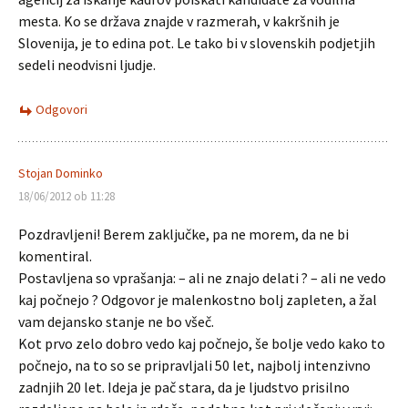
mesta. Ko se država znajde v razmerah, v kakršnih je
Slovenija, je to edina pot. Le tako bi v slovenskih podjetjih
sedeli neodvisni ljudje.
Odgovori
Stojan Dominko
18/06/2012 ob 11:28
Pozdravljeni! Berem zaključke, pa ne morem, da ne bi
komentiral.
Postavljena so vprašanja: – ali ne znajo delati ? – ali ne vedo
kaj počnejo ? Odgovor je malenkostno bolj zapleten, a žal
vam dejansko stanje ne bo všeč.
Kot prvo zelo dobro vedo kaj počnejo, še bolje vedo kako to
počnejo, na to so se pripravljali 50 let, najbolj intenzivno
zadnjih 20 let. Ideja je pač stara, da je ljudstvo prisilno