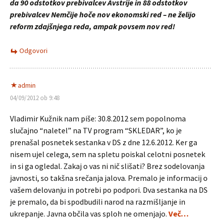
da 90 odstotkov prebivalcev Avstrije in 88 odstotkov
prebivalcev Nemčije hoče nov ekonomski red – ne želijo
reform zdajšnjega reda, ampak povsem nov red!
Odgovori
admin
04/09/2012 ob 9:48
Vladimir Kužnik nam piše: 30.8.2012 sem popolnoma
slučajno “naletel” na TV program “SKLEDAR”, ko je
prenašal posnetek sestanka v DS z dne 12.6.2012. Ker ga
nisem ujel celega, sem na spletu poiskal celotni posnetek
in si ga ogledal. Zakaj o vas ni nič slišati? Brez sodelovanja
javnosti, so takšna srečanja jalova. Premalo je informacij o
vašem delovanju in potrebi po podpori. Dva sestanka na DS
je premalo, da bi spodbudili narod na razmišljanje in
ukrepanje. Javna občila vas sploh ne omenjajo.
Več…