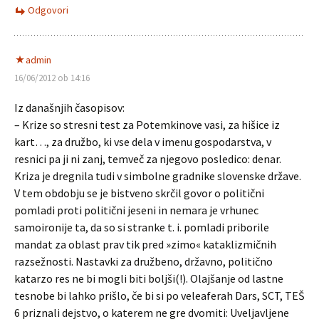
Odgovori
admin
16/06/2012 ob 14:16
Iz današnjih časopisov:
– Krize so stresni test za Potemkinove vasi, za hišice iz
kart…, za družbo, ki vse dela v imenu gospodarstva, v
resnici pa ji ni zanj, temveč za njegovo posledico: denar.
Kriza je dregnila tudi v simbolne gradnike slovenske države.
V tem obdobju se je bistveno skrčil govor o politični
pomladi proti politični jeseni in nemara je vrhunec
samoironije ta, da so si stranke t. i. pomladi priborile
mandat za oblast prav tik pred »zimo« kataklizmičnih
razsežnosti. Nastavki za družbeno, državno, politično
katarzo res ne bi mogli biti boljši(!). Olajšanje od lastne
tesnobe bi lahko prišlo, če bi si po veleaferah Dars, SCT, TEŠ
6 priznali dejstvo, o katerem ne gre dvomiti: Uveljavljene