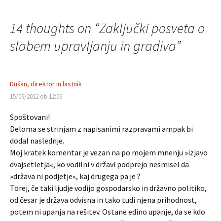
po
14 thoughts on “
Zaključki posveta o
prispevkih
slabem upravljanju in gradiva
”
Dušan, direktor in lastnik
15/06/2012 ob 12:06
Spoštovani!
Deloma se strinjam z napisanimi razpravami ampak bi
dodal naslednje.
Moj kratek komentar je vezan na po mojem mnenju »izjavo
dvajsetletja«, ko vodilni v državi podprejo nesmisel da
»država ni podjetje«, kaj drugega pa je ?
Torej, če taki ljudje vodijo gospodarsko in državno politiko,
od česar je država odvisna in tako tudi njena prihodnost,
potem ni upanja na rešitev. Ostane edino upanje, da se kdo