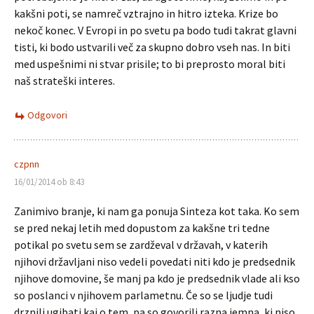
kakšni poti, se namreč vztrajno in hitro izteka. Krize bo
nekoč konec. V Evropi in po svetu pa bodo tudi takrat glavni
tisti, ki bodo ustvarili več za skupno dobro vseh nas. In biti
med uspešnimi ni stvar prisile; to bi preprosto moral biti
naš strateški interes.
Odgovori
czpnn
16/01/2014 ob 8:43
Zanimivo branje, ki nam ga ponuja Sinteza kot taka. Ko sem
se pred nekaj letih med dopustom za kakšne tri tedne
potikal po svetu sem se zardževal v državah, v katerih
njihovi državljani niso vedeli povedati niti kdo je predsednik
njihove domovine, še manj pa kdo je predsednik vlade ali kso
so poslanci v njihovem parlametnu. Če so se ljudje tudi
drznili ugibati kaj o tem, pa so govorili razna iemna, ki niso