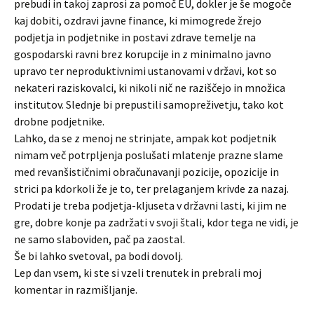
prebudi in takoj zaprosi za pomoč EU, dokler je še mogoče
kaj dobiti, ozdravi javne finance, ki mimogrede žrejo
podjetja in podjetnike in postavi zdrave temelje na
gospodarski ravni brez korupcije in z minimalno javno
upravo ter neproduktivnimi ustanovami v državi, kot so
nekateri raziskovalci, ki nikoli nič ne raziščejo in množica
institutov. Slednje bi prepustili samopreživetju, tako kot
drobne podjetnike.
Lahko, da se z menoj ne strinjate, ampak kot podjetnik
nimam več potrpljenja poslušati mlatenje prazne slame
med revanšističnimi obračunavanji pozicije, opozicije in
strici pa kdorkoli že je to, ter prelaganjem krivde za nazaj.
Prodati je treba podjetja-kljuseta v državni lasti, ki jim ne
gre, dobre konje pa zadržati v svoji štali, kdor tega ne vidi, je
ne samo slaboviden, pač pa zaostal.
Še bi lahko svetoval, pa bodi dovolj.
Lep dan vsem, ki ste si vzeli trenutek in prebrali moj
komentar in razmišljanje.