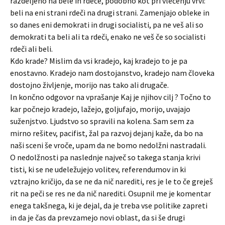
razdeljeno na bele in rdeče, podobno kot pri vlečenju vrvi:
beli na eni strani rdeči na drugi strani. Zamenjajo obleke in
so danes eni demokrati in drugi socialisti, pa ne veš ali so
demokrati ta beli ali ta rdeči, enako ne veš če so socialisti
rdeči ali beli.
Kdo krade? Mislim da vsi kradejo, kaj kradejo to je pa
enostavno. Kradejo nam dostojanstvo, kradejo nam človeka
dostojno življenje, morijo nas tako ali drugače.
In končno odgovor na vprašanje Kaj je njihov cilj ? Točno to
kar počnejo kradejo, lažejo, goljufajo, morijo, uvajajo
suženjstvo. Ljudstvo so spravili na kolena. Sam sem za
mirno rešitev, pacifist, žal pa razvoj dejanj kaže, da bo na
naši sceni še vroče, upam da ne bomo nedolžni nastradali.
O nedolžnosti pa naslednje največ so takega stanja krivi
tisti, ki se ne udeležujejo volitev, referendumov in ki
vztrajno kričijo, da se ne da nič narediti, res je le to če greješ
rit na peči se res ne da nič narediti. Osupnil me je komentar
enega takšnega, ki je dejal, da je treba vse politike zapreti
in da je čas da prevzamejo novi oblast, da si še drugi