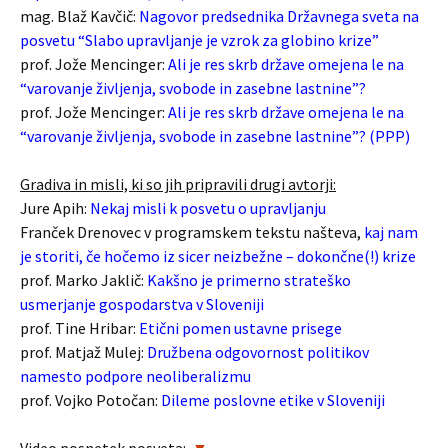
mag. Blaž Kavčič:
Nagovor predsednika Državnega sveta na
posvetu “Slabo upravljanje je vzrok za globino krize”
prof. Jože Mencinger:
Ali je res skrb države omejena le na
“varovanje življenja, svobode in zasebne lastnine”?
prof. Jože Mencinger:
Ali je res skrb države omejena le na
“varovanje življenja, svobode in zasebne lastnine”? (PPP)
Gradiva in misli, ki so jih pripravili drugi avtorji:
Jure Apih:
Nekaj misli k posvetu o upravljanju
Franček Drenovec v programskem tekstu našteva,
kaj nam
je storiti, če hočemo iz sicer neizbežne – dokončne(!) krize
prof. Marko Jaklič:
Kakšno je primerno strateško
usmerjanje gospodarstva v Sloveniji
prof. Tine Hribar:
Etični pomen ustavne prisege
prof. Matjaž Mulej:
Družbena odgovornost politikov
namesto podpore neoliberalizmu
prof. Vojko Potočan:
Dileme poslovne etike v Sloveniji