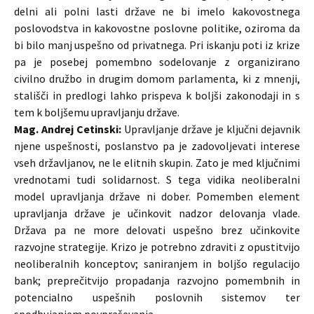
delni ali polni lasti države ne bi imelo kakovostnega
poslovodstva in kakovostne poslovne politike, oziroma da
bi bilo manj uspešno od privatnega. Pri iskanju poti iz krize
pa je posebej pomembno sodelovanje z organizirano
civilno družbo in drugim domom parlamenta, ki z mnenji,
stališči in predlogi lahko prispeva k boljši zakonodaji in s
tem k boljšemu upravljanju države.
Mag. Andrej Cetinski:
Upravljanje države je ključni dejavnik
njene uspešnosti, poslanstvo pa je zadovoljevati interese
vseh državljanov, ne le elitnih skupin. Zato je med ključnimi
vrednotami tudi solidarnost. S tega vidika neoliberalni
model upravljanja države ni dober. Pomemben element
upravljanja države je učinkovit nadzor delovanja vlade.
Država pa ne more delovati uspešno brez učinkovite
razvojne strategije. Krizo je potrebno zdraviti z opustitvijo
neoliberalnih konceptov; saniranjem in boljšo regulacijo
bank; preprečitvijo propadanja razvojno pomembnih in
potencialno uspešnih poslovnih sistemov ter