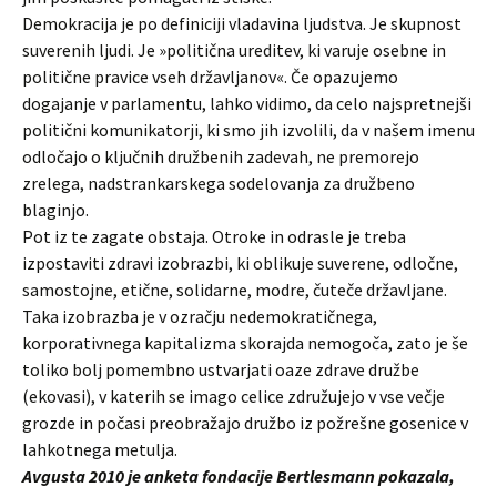
Demokracija je po definiciji vladavina ljudstva. Je skupnost
suverenih ljudi. Je »politična ureditev, ki varuje osebne in
politične pravice vseh državljanov«. Če opazujemo
dogajanje v parlamentu, lahko vidimo, da celo najspretnejši
politični komunikatorji, ki smo jih izvolili, da v našem imenu
odločajo o ključnih družbenih zadevah, ne premorejo
zrelega, nadstrankarskega sodelovanja za družbeno
blaginjo.
Pot iz te zagate obstaja. Otroke in odrasle je treba
izpostaviti zdravi izobrazbi, ki oblikuje suverene, odločne,
samostojne, etične, solidarne, modre, čuteče državljane.
Taka izobrazba je v ozračju nedemokratičnega,
korporativnega kapitalizma skorajda nemogoča, zato je še
toliko bolj pomembno ustvarjati oaze zdrave družbe
(ekovasi), v katerih se imago celice združujejo v vse večje
grozde in počasi preobražajo družbo iz požrešne gosenice v
lahkotnega metulja.
Avgusta 2010 je anketa fondacije Bertlesmann pokazala,