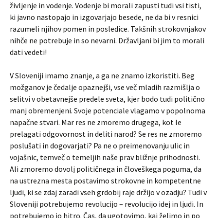
življenje in vodenje. Vodenje bi morali zapusti tudi vsi tisti,
ki javno nastopajo in izgovarjajo besede, ne da bi v resnici
razumeli njihov pomen in posledice. Takšnih strokovnjakov
nihče ne potrebuje in so nevarni. Državljani bi jim to morali
dati vedeti!
V Sloveniji imamo znanje, a ga ne znamo izkoristiti. Beg
možganov je čedalje opaznejši, vse več mladih razmišlja o
selitvi v obetavnejše predele sveta, kjer bodo tudi politično
manj obremenjeni. Svoje potenciale vlagamo v popolnoma
napačne stvari. Mar res ne zmoremo drugega, kot le
prelagati odgovornost in deliti narod? Se res ne zmoremo
poslušati in dogovarjati? Pa ne o preimenovanju ulic in
vojašnic, temveč o temeljih naše prav bližnje prihodnosti.
Ali zmoremo dovolj političnega in človeškega poguma, da
na ustrezna mesta postavimo strokovne in kompetentne
ljudi, ki se zdaj zaradi vseh grdobij raje držijo v ozadju? Tudi v
Sloveniji potrebujemo revolucijo – revolucijo idej in ljudi. In
potrebujemo jo hitro. Čas, da ugotovimo, kaj želimo in po