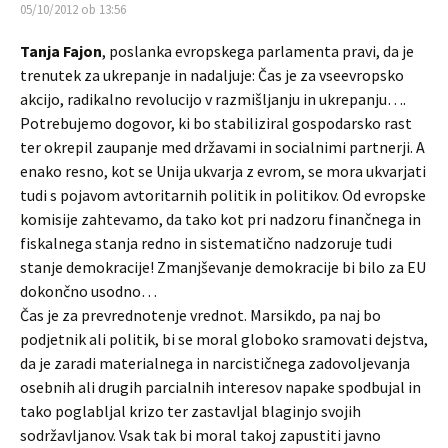
05/10/2012 ob 13:56
Tanja Fajon
, poslanka evropskega parlamenta pravi, da je
trenutek za ukrepanje in nadaljuje: Čas je za vseevropsko
akcijo, radikalno revolucijo v razmišljanju in ukrepanju….
Potrebujemo dogovor, ki bo stabiliziral gospodarsko rast
ter okrepil zaupanje med državami in socialnimi partnerji. A
enako resno, kot se Unija ukvarja z evrom, se mora ukvarjati
tudi s pojavom avtoritarnih politik in politikov. Od evropske
komisije zahtevamo, da tako kot pri nadzoru finančnega in
fiskalnega stanja redno in sistematično nadzoruje tudi
stanje demokracije! Zmanjševanje demokracije bi bilo za EU
dokončno usodno…
Čas je za prevrednotenje vrednot. Marsikdo, pa naj bo
podjetnik ali politik, bi se moral globoko sramovati dejstva,
da je zaradi materialnega in narcističnega zadovoljevanja
osebnih ali drugih parcialnih interesov napake spodbujal in
tako poglabljal krizo ter zastavljal blaginjo svojih
sodržavljanov. Vsak tak bi moral takoj zapustiti javno