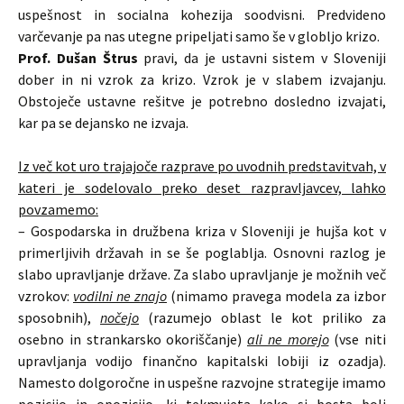
uspešnost in socialna kohezija soodvisni. Predvideno
varčevanje pa nas utegne pripeljati samo še v globljo krizo.
Prof. Dušan Štrus
pravi, da je ustavni sistem v Sloveniji
dober in ni vzrok za krizo. Vzrok je v slabem izvajanju.
Obstoječe ustavne rešitve je potrebno dosledno izvajati,
kar pa se dejansko ne izvaja.
Iz več kot uro trajajoče razprave po uvodnih predstavitvah, v
kateri je sodelovalo preko deset razpravljavcev, lahko
povzamemo
:
– Gospodarska in družbena kriza v Sloveniji je hujša kot v
primerljivih državah in se še poglablja. Osnovni razlog je
slabo upravljanje države. Za slabo upravljanje je možnih več
vzrokov:
vodilni ne znajo
(nimamo pravega modela za izbor
sposobnih),
nočejo
(razumejo oblast le kot priliko za
osebno in strankarsko okoriščanje)
ali ne morejo
(vse niti
upravljanja vodijo finančno kapitalski lobiji iz ozadja).
Namesto dolgoročne in uspešne razvojne strategije imamo