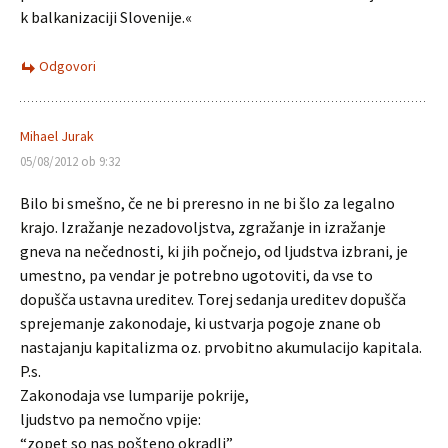
k balkanizaciji Slovenije.«
Odgovori
Mihael Jurak
05/08/2012 ob 9:32
Bilo bi smešno, če ne bi preresno in ne bi šlo za legalno
krajo. Izražanje nezadovoljstva, zgražanje in izražanje
gneva na nečednosti, ki jih počnejo, od ljudstva izbrani, je
umestno, pa vendar je potrebno ugotoviti, da vse to
dopušča ustavna ureditev. Torej sedanja ureditev dopušča
sprejemanje zakonodaje, ki ustvarja pogoje znane ob
nastajanju kapitalizma oz. prvobitno akumulacijo kapitala.
P.s.
Zakonodaja vse lumparije pokrije,
ljudstvo pa nemočno vpije:
“zopet so nas pošteno okradli”