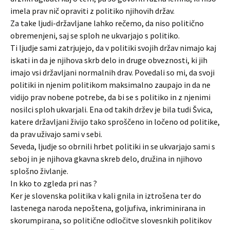
imela prav nič opraviti z politiko njihovih držav.
Za take ljudi-državljane lahko rečemo, da niso politično
obremenjeni, saj se sploh ne ukvarjajo s politiko.
Ti ljudje sami zatrjujejo, da v politiki svojih držav nimajo kaj
iskati in da je njihova skrb delo in druge obveznosti, ki jih
imajo vsi državljani normalnih drav. Povedali so mi, da svoji
politiki in njenim politikom maksimalno zaupajo in da ne
vidijo prav nobene potrebe, da bi se s politiko in z njenimi
nosilci sploh ukvarjali. Ena od takih držev je bila tudi Švica,
katere državljani živijo tako sproščeno in ločeno od politike,
da prav uživajo sami v sebi.
Seveda, ljudje so obrnili hrbet politiki in se ukvarjajo sami s
seboj in je njihova gkavna skreb delo, družina in njihovo
splošno živlanje.
In kko to zgleda pri nas ?
Ker je slovenska politika v kali gnila in iztrošena ter do
lastenega naroda nepoštena, goljufiva, inkriminirana in
skorumpirana, so politične odločitve slovesnkih politikov