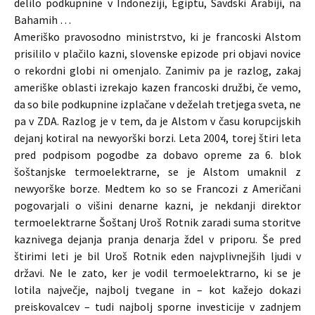
delilo podkupnine v Indoneziji, Egiptu, Savdski Arabiji, na
Bahamih …
Ameriško pravosodno ministrstvo, ki je francoski Alstom
prisililo v plačilo kazni, slovenske epizode pri objavi novice
o rekordni globi ni omenjalo. Zanimiv pa je razlog, zakaj
ameriške oblasti izrekajo kazen francoski družbi, če vemo,
da so bile podkupnine izplačane v deželah tretjega sveta, ne
pa v ZDA. Razlog je v tem, da je Alstom v času korupcijskih
dejanj kotiral na newyorški borzi. Leta 2004, torej štiri leta
pred podpisom pogodbe za dobavo opreme za 6. blok
šoštanjske termoelektrarne, se je Alstom umaknil z
newyorške borze. Medtem ko so se Francozi z Američani
pogovarjali o višini denarne kazni, je nekdanji direktor
termoelektrarne Šoštanj Uroš Rotnik zaradi suma storitve
kaznivega dejanja pranja denarja ždel v priporu. Še pred
štirimi leti je bil Uroš Rotnik eden najvplivnejših ljudi v
državi. Ne le zato, ker je vodil termoelektrarno, ki se je
lotila največje, najbolj tvegane in – kot kažejo dokazi
preiskovalcev – tudi najbolj sporne investicije v zadnjem