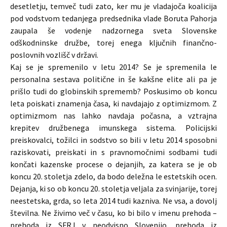
desetletju, temveč tudi zato, ker mu je vladajoča koalicija
pod vodstvom tedanjega predsednika vlade Boruta Pahorja
zaupala še vodenje nadzornega sveta Slovenske
odškodninske družbe, torej enega ključnih finančno-
poslovnih vozlišč v državi.
Kaj se je spremenilo v letu 2014? Se je spremenila le
personalna sestava politične in še kakšne elite ali pa je
prišlo tudi do globinskih sprememb? Poskusimo ob koncu
leta poiskati znamenja časa, ki navdajajo z optimizmom. Z
optimizmom nas lahko navdaja počasna, a vztrajna
krepitev družbenega imunskega sistema. Policijski
preiskovalci, tožilci in sodstvo so bili v letu 2014 sposobni
raziskovati, preiskati in s pravnomočnimi sodbami tudi
končati kazenske procese o dejanjih, za katera se je ob
koncu 20. stoletja zdelo, da bodo deležna le estetskih ocen.
Dejanja, ki so ob koncu 20. stoletja veljala za svinjarije, torej
neestetska, grda, so leta 2014 tudi kazniva. Ne vsa, a dovolj
številna. Ne živimo več v času, ko bi bilo v imenu prehoda –
prehoda iz SFRJ v neodvisno Slovenijo, prehoda iz