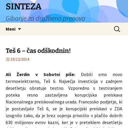
Preskoči
SINTEZA
na
Gibanje za družbeno prenovo
vsebino
Išči:
Meni
Teš 6 – čas odškodnin!
29/12/2014
Ali Žerdin v Sobotni piše:
Dobili smo novo
termoelektrarno, Teš 6. Največja investicija v zadnjem
desetletju obratuje testno. Vzporedno s testiranjem
poteka resno zastavljena korupcijska preiskava
Nacionalnega preiskovalnega urada. Francosko podjetje, ki
je postavljalo Teš 6, se je korupcijski preiskavi v ZDA
izognilo tako, da je brez sojenja privolilo v plačilo dobrih
630 milijonov evrov kazni, ker je v preteklem desetletju