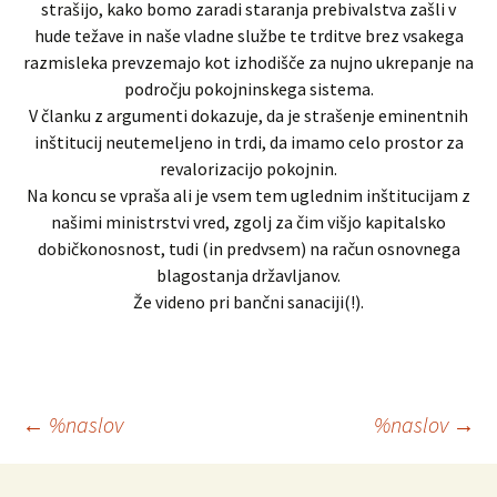
strašijo, kako bomo zaradi staranja prebivalstva zašli v
hude težave in naše vladne službe te trditve brez vsakega
razmisleka prevzemajo kot izhodišče za nujno ukrepanje na
področju pokojninskega sistema.
V članku z argumenti dokazuje, da je strašenje eminentnih
inštitucij neutemeljeno in trdi, da imamo celo prostor za
revalorizacijo pokojnin.
Na koncu se vpraša ali je vsem tem uglednim inštitucijam z
našimi ministrstvi vred, zgolj za čim višjo kapitalsko
dobičkonosnost, tudi (in predvsem) na račun osnovnega
blagostanja državljanov.
Že videno pri bančni sanaciji(!).
Krmarjenje
←
%naslov
%naslov
→
po