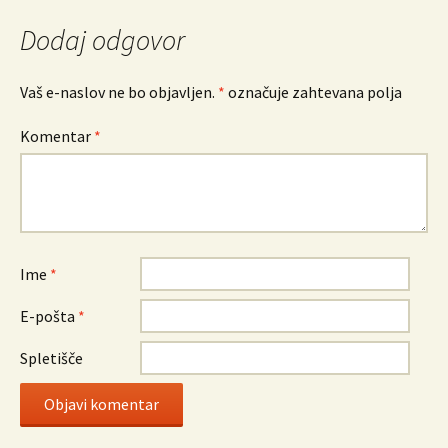
prispevkih
Dodaj odgovor
Vaš e-naslov ne bo objavljen.
*
označuje zahtevana polja
Komentar
*
Ime
*
E-pošta
*
Spletišče