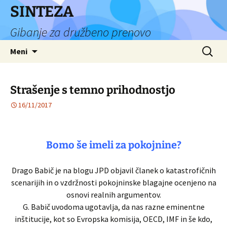
Preskoči
SINTEZA
na
Gibanje za družbeno prenovo
vsebino
Išči:
Meni
Strašenje s temno prihodnostjo
16/11/2017
Bomo še imeli za pokojnine?
Drago Babič je na blogu JPD objavil članek o katastrofičnih
scenarijih in o vzdržnosti pokojninske blagajne ocenjeno na
osnovi realnih argumentov.
G. Babič uvodoma ugotavlja, da nas razne eminentne
inštitucije, kot so Evropska komisija, OECD, IMF in še kdo,