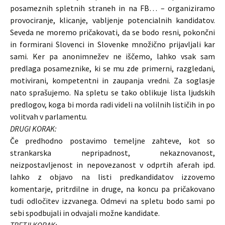
posameznih spletnih straneh in na FB… – organiziramo
provociranje, klicanje, vabljenje potencialnih kandidatov.
Seveda ne moremo pričakovati, da se bodo resni, pokončni
in formirani Slovenci in Slovenke množično prijavljali kar
sami. Ker pa anonimnežev ne iščemo, lahko vsak sam
predlaga posameznike, ki se mu zde primerni, razgledani,
motivirani, kompetentni in zaupanja vredni. Za soglasje
nato sprašujemo. Na spletu se tako oblikuje lista ljudskih
predlogov, koga bi morda radi videli na volilnih lističih in po
volitvah v parlamentu.
DRUGI KORAK:
Če predhodno postavimo temeljne zahteve, kot so
strankarska nepripadnost, nekaznovanost,
neizpostavljenost in nepovezanost v odprtih aferah ipd.
lahko z objavo na listi predkandidatov izzovemo
komentarje, pritrdilne in druge, na koncu pa pričakovano
tudi odločitev izzvanega. Odmevi na spletu bodo sami po
sebi spodbujali in odvajali možne kandidate.