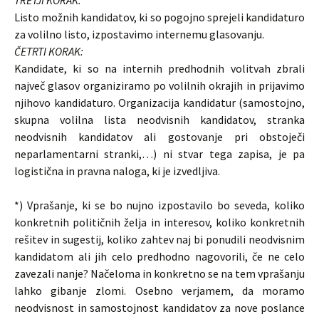
TRETJI KORAK:
Listo možnih kandidatov, ki so pogojno sprejeli kandidaturo
za volilno listo, izpostavimo internemu glasovanju.
ČETRTI KORAK:
Kandidate, ki so na internih predhodnih volitvah zbrali
največ glasov organiziramo po volilnih okrajih in prijavimo
njihovo kandidaturo. Organizacija kandidatur (samostojno,
skupna volilna lista neodvisnih kandidatov, stranka
neodvisnih kandidatov ali gostovanje pri obstoječi
neparlamentarni stranki,…) ni stvar tega zapisa, je pa
logistična in pravna naloga, ki je izvedljiva.
*) Vprašanje, ki se bo nujno izpostavilo bo seveda, koliko
konkretnih političnih želja in interesov, koliko konkretnih
rešitev in sugestij, koliko zahtev naj bi ponudili neodvisnim
kandidatom ali jih celo predhodno nagovorili, če ne celo
zavezali nanje? Načeloma in konkretno se na tem vprašanju
lahko gibanje zlomi. Osebno verjamem, da moramo
neodvisnost in samostojnost kandidatov za nove poslance