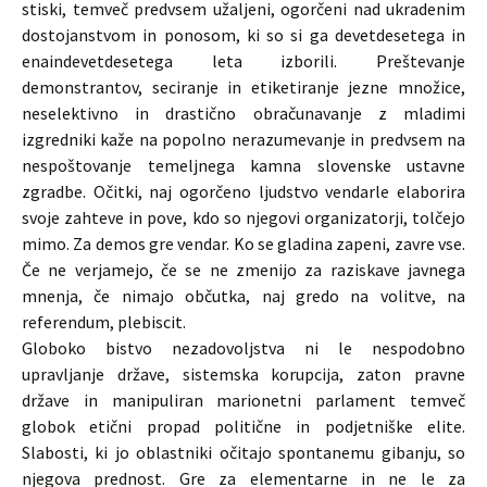
stiski, temveč predvsem užaljeni, ogorčeni nad ukradenim
dostojanstvom in ponosom, ki so si ga devetdesetega in
enaindevetdesetega leta izborili. Preštevanje
demonstrantov, seciranje in etiketiranje jezne množice,
neselektivno in drastično obračunavanje z mladimi
izgredniki kaže na popolno nerazumevanje in predvsem na
nespoštovanje temeljnega kamna slovenske ustavne
zgradbe. Očitki, naj ogorčeno ljudstvo vendarle elaborira
svoje zahteve in pove, kdo so njegovi organizatorji, tolčejo
mimo. Za demos gre vendar. Ko se gladina zapeni, zavre vse.
Če ne verjamejo, če se ne zmenijo za raziskave javnega
mnenja, če nimajo občutka, naj gredo na volitve, na
referendum, plebiscit.
Globoko bistvo nezadovoljstva ni le nespodobno
upravljanje države, sistemska korupcija, zaton pravne
države in manipuliran marionetni parlament temveč
globok etični propad politične in podjetniške elite.
Slabosti, ki jo oblastniki očitajo spontanemu gibanju, so
njegova prednost. Gre za elementarne in ne le za