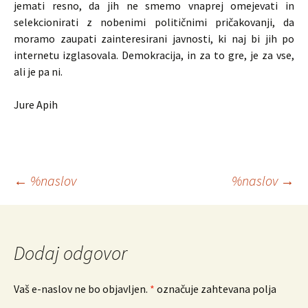
jemati resno, da jih ne smemo vnaprej omejevati in
selekcionirati z nobenimi političnimi pričakovanji, da
moramo zaupati zainteresirani javnosti, ki naj bi jih po
internetu izglasovala. Demokracija, in za to gre, je za vse,
ali je pa ni.
Jure Apih
Krmarjenje
←
%naslov
%naslov
→
po
prispevkih
Dodaj odgovor
Vaš e-naslov ne bo objavljen.
*
označuje zahtevana polja