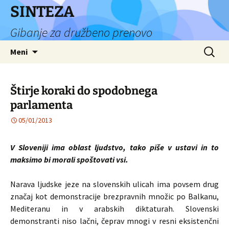
Preskoči
SINTEZA
na
Gibanje za družbeno prenovo
vsebino
Išči:
Meni
Štirje koraki do spodobnega
parlamenta
05/01/2013
V Sloveniji ima oblast ljudstvo, tako piše v ustavi in to
maksimo bi morali spoštovati vsi.
Narava ljudske jeze na slovenskih ulicah ima povsem drug
značaj kot demonstracije brezpravnih množic po Balkanu,
Mediteranu in v arabskih diktaturah. Slovenski
demonstranti niso lačni, čeprav mnogi v resni eksistenčni