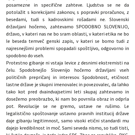
posamezne in specifične zahteve. Ljudstva se ne da
potolažit s korekcijami zakonov, s popravki proračunov, z
besedami, tudi s kadrovskimi rošadami ne. Slovenski
državljani hočemo, zahtevamo SPODOBNO SLOVENIJO,
državo, v kateri nas ne bo sram oblasti, v kateri etika ne bo
le beseda temveč genski zapis, v kateri se bomo tudi z
najresnejšimi problemi spopadali spoštljivo, odgovorno in
spodobno do vseh.
Protestno gibanje ni vstaja levice z desnimi ekstremisti na
čelu. Spodobnejšo Slovenijo hočemo državljani vseh
političnih prepričanj in interesov. Spodobnost, etičnost
lastne države je skupni imenovalec in povezovalec, da lahko
tako kot pred dvaindvajsetimi leti skupaj zahtevamo in
dosežemo preobrazbo, ki nam bo povrnila obraz in odprla
pot. Revolucije se ne gremo, ustave ne rušimo. Le
legalistično spoštovanje ustavno pravnih institucij države
daje gibanju legitimnost, samo visoki etični standardi mu
dajejo kredibilnost in moč. Sami seveda nismo, so tudi tisti,