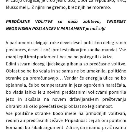
ki čutijo drugače, je trdo jedro SDS, Zbor za republiko, RKC,
Mussomeli,.. Z njimi ne gremo, brez njih ne moremo.
PREDČASNE VOLITVE so naša zahteva, TRIDESET
NEODVISNIH POSLANCEV V PARLAMENT je naš cilj!
V parlamentu dviguje roke devetdeset politično delegiranih
poslancev, deset tisoči protestnikov jim zanika mandat. Vse
manj legitimni parlament nas ne bo potegnil iz krize.
Edini stvarni doseg ljudskega gibanja so predčasne volitve.
Oblast se ne bo vdala in se sama ne bo umaknila, politične
stranke pa preračunavajo… Vendar če energija ulice ne bo
splahnela, če bo temperatura in jeza ogorčenih naraščala,
bo vlada lahko le z novimi predčasnimi volitvami pomirila
jezo in skušala na novem državljanskem preštevanju
ohraniti ali celo povečati svojo oblastno legitimnost.
Vse politične stranke bodo imele na prihodnjih volitvah,
rednih ali predčasnih težave. Pripadnost tej ali oni politični
komandi bo šibak argument. Zdi se, da imamo prvič realno