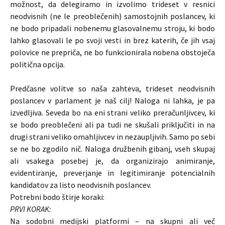
možnost, da delegiramo in izvolimo trideset v resnici
neodvisnih (ne le preoblečenih) samostojnih poslancev, ki
ne bodo pripadali nobenemu glasovalnemu stroju, ki bodo
lahko glasovali le po svoji vesti in brez katerih, če jih vsaj
polovice ne prepriča, ne bo funkcionirala nobena obstoječa
politična opcija.
Predčasne volitve so naša zahteva, trideset neodvisnih
poslancev v parlament je naš cilj! Naloga ni lahka, je pa
izvedljiva. Seveda bo na eni strani veliko preračunljivcev, ki
se bodo preoblečeni ali pa tudi ne skušali priključiti in na
drugi strani veliko omahljivcev in nezaupljivih. Samo po sebi
se ne bo zgodilo nič. Naloga družbenih gibanj, vseh skupaj
ali vsakega posebej je, da organizirajo animiranje,
evidentiranje, preverjanje in legitimiranje potencialnih
kandidatov za listo neodvisnih poslancev.
Potrebni bodo štirje koraki:
PRVI KORAK:
Na sodobni medijski platformi – na skupni ali več