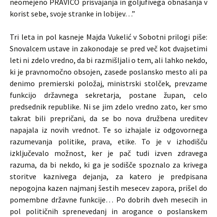
neomejeno PRAVICO prisvajanja in goljufivega obnašanja v
korist sebe, svoje stranke in lobijev…”
Tri leta in pol kasneje Majda Vukelić v Sobotni prilogi piše:
Snovalcem ustave in zakonodaje se pred več kot dvajsetimi
leti ni zdelo vredno, da bi razmišljali o tem, ali lahko nekdo,
ki je pravnomočno obsojen, zasede poslansko mesto ali pa
denimo premierski položaj, ministrski stolček, prevzame
funkcijo državnega sekretarja, postane župan, celo
predsednik republike. Ni se jim zdelo vredno zato, ker smo
takrat bili prepričani, da se bo nova družbena ureditev
napajala iz novih vrednot. Te so izhajale iz odgovornega
razumevanja politike, prava, etike. To je v izhodišču
izključevalo možnost, ker je pač tudi izven zdravega
razuma, da bi nekdo, ki ga je sodišče spoznalo za krivega
storitve kaznivega dejanja, za katero je predpisana
nepogojna kazen najmanj šestih mesecev zapora, prišel do
pomembne državne funkcije… Po dobrih dveh mesecih in
pol političnih sprenevedanj in arogance o poslanskem