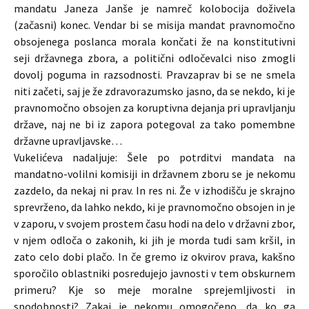
mandatu Janeza Janše je namreč kolobocija doživela
(začasni) konec. Vendar bi se misija mandat pravnomočno
obsojenega poslanca morala končati že na konstitutivni
seji državnega zbora, a politični odločevalci niso zmogli
dovolj poguma in razsodnosti. Pravzaprav bi se ne smela
niti začeti, saj je že zdravorazumsko jasno, da se nekdo, ki je
pravnomočno obsojen za koruptivna dejanja pri upravljanju
države, naj ne bi iz zapora potegoval za tako pomembne
državne upravljavske…
Vukelićeva nadaljuje: Šele po potrditvi mandata na
mandatno-volilni komisiji in državnem zboru se je nekomu
zazdelo, da nekaj ni prav. In res ni. Že v izhodišču je skrajno
sprevrženo, da lahko nekdo, ki je pravnomočno obsojen in je
v zaporu, v svojem prostem času hodi na delo v državni zbor,
v njem odloča o zakonih, ki jih je morda tudi sam kršil, in
zato celo dobi plačo. In če gremo iz okvirov prava, kakšno
sporočilo oblastniki posredujejo javnosti v tem obskurnem
primeru? Kje so meje moralne sprejemljivosti in
spodobnosti? Zakaj je nekomu omogočeno, da ko ga