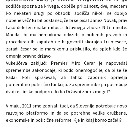
sodišče spozna za krivega, dobi še priložnost, dve, medtem
ko nekateri drugi po obsodbi sodišča nikoli ne dobijo
nobene več? Bi bil poslanec, če bi se pisal Janez Novak, prav
tako deležen enake milosti državnega zbora? Niti minute.
Mandat bi mu nemudoma odvzeli, o nobenih pravnih in
proceduralnih zagatah ne bi govorili skorajda tri mesece,
zaradi česar se je marsikomu priskutilo, da sploh kdo še
omenja pravno državo.
Vukelićeva zaključi: Premier Miro Cerar je napovedal
spremembe zakonodaje, ki bodo onemogočile, da bi se še
kadar koli spraševali, ali lahko zapornik opravlja
pomembno politično funkcijo. Za spremembe pa potrebuje
dvotretjinsko podporo. Jo bo Državni zbor zmogel?
V maju, 2011 smo zapisali tudi, da Slovenija potrebuje novo
razvojno platformo in da so potrebne velike družbene,
ekonomske in politične reforme. Kje in kdaj bomo začeli?