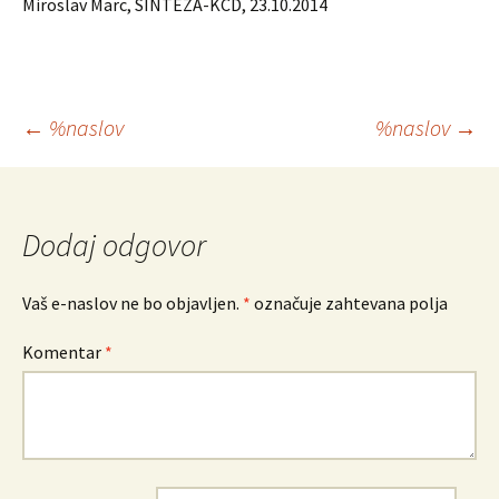
Miroslav Marc, SINTEZA-KCD, 23.10.2014
Krmarjenje
←
%naslov
%naslov
→
po
prispevkih
Dodaj odgovor
Vaš e-naslov ne bo objavljen.
*
označuje zahtevana polja
Komentar
*