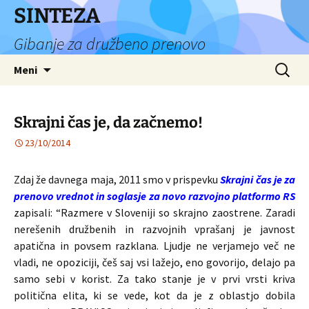
Preskoči
SINTEZA
na
Gibanje za družbeno prenovo
vsebino
Išči:
Meni
Skrajni čas je, da začnemo!
23/10/2014
Zdaj že davnega maja, 2011 smo v prispevku
Skrajni čas je za
prenovo vrednot in soglasje za novo razvojno platformo RS
zapisali: “Razmere v Sloveniji so skrajno zaostrene. Zaradi
nerešenih družbenih in razvojnih vprašanj je javnost
apatična in povsem razklana. Ljudje ne verjamejo več ne
vladi, ne opoziciji, češ saj vsi lažejo, eno govorijo, delajo pa
samo sebi v korist. Za tako stanje je v prvi vrsti kriva
politična elita, ki se vede, kot da je z oblastjo dobila