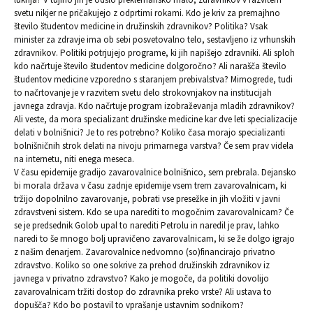
svetu nikjer ne pričakujejo z odprtimi rokami. Kdo je kriv za premajhno
število študentov medicine in družinskih zdravnikov? Politika? Vsak
minister za zdravje ima ob sebi posvetovalno telo, sestavljeno iz vrhunskih
zdravnikov. Politiki potrjujejo programe, ki jih napišejo zdravniki. Ali sploh
kdo načrtuje število študentov medicine dolgoročno? Ali narašča število
študentov medicine vzporedno s staranjem prebivalstva? Mimogrede, tudi
to načrtovanje je v razvitem svetu delo strokovnjakov na institucijah
javnega zdravja. Kdo načrtuje program izobraževanja mladih zdravnikov?
Ali veste, da mora specializant družinske medicine kar dve leti specializacije
delati v bolnišnici? Je to res potrebno? Koliko časa morajo specializanti
bolnišničnih strok delati na nivoju primarnega varstva? Če sem prav videla
na internetu, niti enega meseca.
V času epidemije gradijo zavarovalnice bolnišnico, sem prebrala. Dejansko
bi morala država v času zadnje epidemije vsem trem zavarovalnicam, ki
tržijo dopolnilno zavarovanje, pobrati vse presežke in jih vložiti v javni
zdravstveni sistem. Kdo se upa narediti to mogočnim zavarovalnicam? Če
se je predsednik Golob upal to narediti Petrolu in naredil je prav, lahko
naredi to še mnogo bolj upravičeno zavarovalnicam, ki se že dolgo igrajo
z našim denarjem. Zavarovalnice nedvomno (so)financirajo privatno
zdravstvo. Koliko so one sokrive za prehod družinskih zdravnikov iz
javnega v privatno zdravstvo? Kako je mogoče, da politiki dovolijo
zavarovalnicam tržiti dostop do zdravnika preko vrste? Ali ustava to
dopušča? Kdo bo postavil to vprašanje ustavnim sodnikom?