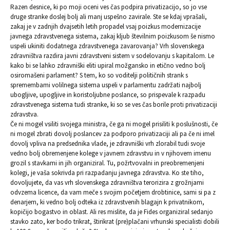
Razen desnice, ki po moji oceni ves čas podpira privatizacijo, so jo vse
druge stranke doslej bolj ali manj uspešno zavirale. Ste se kdaj vprašali,
zakaj je v zadnjih dvajsetih letih propadel vsaj poizkus modernizacije
javnega zdravstvenega sistema, zakaj kljub številnim poizkusom še nismo
uspeli ukiniti dodatnega zdravstvenega zavarovanja? Vrh slovenskega
zdravništva razdira javni zdravstveni sistem v sodelovanju s kapitalom. Le
kako bi se lahko zdravniški eliti upiral možgansko in etično vedno bolj
osiromašeni parlament? S tem, ko so voditelji političnih strank s
spremembami volilnega sistema uspeli v parlamentu zadržati najbolj
ubogljive, upogljive in koristoljubne poslance, so prispevale k razpadu
zdravstvenega sistema tudi stranke, ki so se ves čas borile proti privatizaciji
zdravstva.
Če ni mogel vsiliti svojega ministra, če ga ni mogel prisiliti k poslušnosti, če
ni mogel zbrati dovolj poslancev za podporo privatizaciji ali pa če ni imel
dovolj vpliva na predsednika vlade, je zdravniški vrh zlorabil tudi svoje
vedno bolj obremenjene kolege v javnem zdravstvu in v njihovem imenu
grozil s stavkami in jih organiziral. Tu, požrtvovalni in preobremenjeni
kolegi, je vaša sokrivda pri razpadanju javnega zdravstva. Ko ste tiho,
dovoljujete, da vas vrh slovenskega zdravništva terorizira z grožnjami
odvzema licence, da vam meče s svojim početjem drobtinice, sami si pa z
denarjem, ki vedno bolj odteka iz zdravstvenih blagajn k privatnikom,
kopičijo bogastvo in oblast. Ali res mislite, da je Fides organiziral sedanjo
stavko zato, ker bodo trikrat, štirikrat (pre)plačani vrhunski specialisti dobili