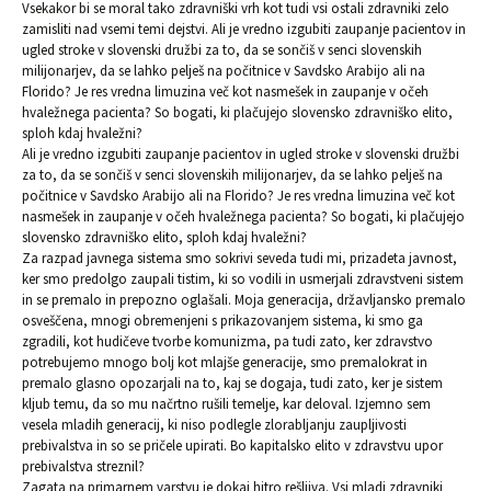
Vsekakor bi se moral tako zdravniški vrh kot tudi vsi ostali zdravniki zelo
zamisliti nad vsemi temi dejstvi. Ali je vredno izgubiti zaupanje pacientov in
ugled stroke v slovenski družbi za to, da se sončiš v senci slovenskih
milijonarjev, da se lahko pelješ na počitnice v Savdsko Arabijo ali na
Florido? Je res vredna limuzina več kot nasmešek in zaupanje v očeh
hvaležnega pacienta? So bogati, ki plačujejo slovensko zdravniško elito,
sploh kdaj hvaležni?
Ali je vredno izgubiti zaupanje pacientov in ugled stroke v slovenski družbi
za to, da se sončiš v senci slovenskih milijonarjev, da se lahko pelješ na
počitnice v Savdsko Arabijo ali na Florido? Je res vredna limuzina več kot
nasmešek in zaupanje v očeh hvaležnega pacienta? So bogati, ki plačujejo
slovensko zdravniško elito, sploh kdaj hvaležni?
Za razpad javnega sistema smo sokrivi seveda tudi mi, prizadeta javnost,
ker smo predolgo zaupali tistim, ki so vodili in usmerjali zdravstveni sistem
in se premalo in prepozno oglašali. Moja generacija, državljansko premalo
osveščena, mnogi obremenjeni s prikazovanjem sistema, ki smo ga
zgradili, kot hudičeve tvorbe komunizma, pa tudi zato, ker zdravstvo
potrebujemo mnogo bolj kot mlajše generacije, smo premalokrat in
premalo glasno opozarjali na to, kaj se dogaja, tudi zato, ker je sistem
kljub temu, da so mu načrtno rušili temelje, kar deloval. Izjemno sem
vesela mladih generacij, ki niso podlegle zlorabljanju zaupljivosti
prebivalstva in so se pričele upirati. Bo kapitalsko elito v zdravstvu upor
prebivalstva streznil?
Zagata na primarnem varstvu je dokaj hitro rešljiva. Vsi mladi zdravniki