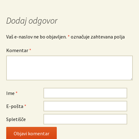
po
prispevkih
Dodaj odgovor
Vaš e-naslov ne bo objavljen.
*
označuje zahtevana polja
Komentar
*
Ime
*
E-pošta
*
Spletišče