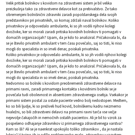
Velik pritisk bolnikov s kovidom na zdravstveni sistem je bil velika
preizkušnja tako za zdravstvene delavce kot za prebivalstvo. Že tako
obremenjeni bolnišnični zdravniki zaradi popoldanskega dela svojih
predstavnikov pri privatnikih, so komaj zdržali naval bolnikov. Koliko
privatnikov je odpovedalo ambulante, ki so jih vodili njihovi kolegi
dvoživke, ker so morali zaradi pritiska kovidnih bolnikov ti pomagati v
domačih organizacijah? Upam, da je kdo to analiziral. Pričakovala bi, da
se je število privatnih ambulant v tem času povečalo, saj so tisti, ki niso
mogli do specialista in so imeli denar, poiskali privatnika.
Koliko privatnikov je odpovedalo ambulante, ki so jih vodili njihovi kolegi
dvoživke, ker so morali zaradi pritiska kovidnih bolnikov ti pomagati v
domačih organizacijah? Upam, da je kdo to analiziral. Pričakovala bi, da
se je število privatnih ambulant v tem času povečalo, saj so tisti, ki niso
mogli do specialista in so imeli denar, poiskali privatnika.
Nedvomno so bolniki s kovidom preobremenili zdravstvene delavce na
primarni ravni, zaradi primarnega kontakta s kovidnimi bolniki se je
povečala tudi obolevnost in absentizem zdravstvenega osebja. Vsekakor je
primarni sistem postal za ostale paciente vedno bolj nedostopen. Medtem,
ko so bili ljudje, ki so preživeli hud kovid, bolniškemu kadru neizmerno
hvaležni, so bili zdravstveni delavci na primarni ravni tarča vse večje
nejevolje čakajočih in nemočnih ostalih pacientov. Ali je bil to vzrok za
pospešeno odhajanje zdravnikov iz primarnega zdravstvenega varstva?
Kam so šli? Ali se je naenkrat upokojilo toliko zdravnikov , da je nastala
luknja? V tujino jih je odšlo preklemansko malo, zdravnikov v razvitem