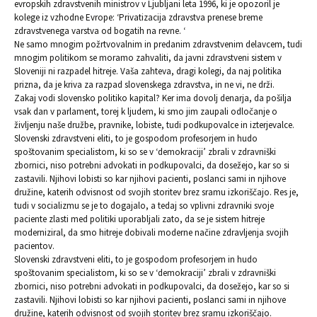
evropskih zdravstvenih ministrov v Ljubljani leta 1996, ki je opozoril je
kolege iz vzhodne Evrope: ‘Privatizacija zdravstva prenese breme
zdravstvenega varstva od bogatih na revne. ‘
Ne samo mnogim požrtvovalnim in predanim zdravstvenim delavcem, tudi
mnogim politikom se moramo zahvaliti, da javni zdravstveni sistem v
Sloveniji ni razpadel hitreje. Vaša zahteva, dragi kolegi, da naj politika
prizna, da je kriva za razpad slovenskega zdravstva, in ne vi, ne drži.
Zakaj vodi slovensko politiko kapital? Ker ima dovolj denarja, da pošilja
vsak dan v parlament, torej k ljudem, ki smo jim zaupali odločanje o
življenju naše družbe, pravnike, lobiste, tudi podkupovalce in izterjevalce.
Slovenski zdravstveni eliti, to je gospodom profesorjem in hudo
spoštovanim specialistom, ki so se v ‘demokraciji’ zbrali v zdravniški
zbornici, niso potrebni advokati in podkupovalci, da dosežejo, kar so si
zastavili. Njihovi lobisti so kar njihovi pacienti, poslanci sami in njihove
družine, katerih odvisnost od svojih storitev brez sramu izkoriščajo. Res je,
tudi v socializmu se je to dogajalo, a tedaj so vplivni zdravniki svoje
paciente zlasti med politiki uporabljali zato, da se je sistem hitreje
moderniziral, da smo hitreje dobivali moderne načine zdravljenja svojih
pacientov.
Slovenski zdravstveni eliti, to je gospodom profesorjem in hudo
spoštovanim specialistom, ki so se v ‘demokraciji’ zbrali v zdravniški
zbornici, niso potrebni advokati in podkupovalci, da dosežejo, kar so si
zastavili. Njihovi lobisti so kar njihovi pacienti, poslanci sami in njihove
družine, katerih odvisnost od svojih storitev brez sramu izkoriščajo.