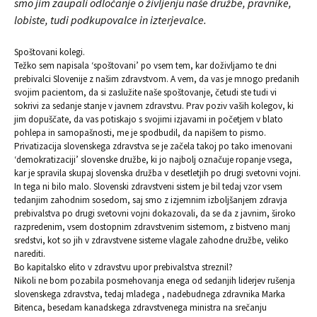
smo jim zaupali odločanje o življenju naše družbe, pravnike,
lobiste, tudi podkupovalce in izterjevalce.
Spoštovani kolegi.
Težko sem napisala ‘spoštovani’ po vsem tem, kar doživljamo te dni
prebivalci Slovenije z našim zdravstvom. A vem, da vas je mnogo predanih
svojim pacientom, da si zaslužite naše spoštovanje, četudi ste tudi vi
sokrivi za sedanje stanje v javnem zdravstvu. Prav poziv vaših kolegov, ki
jim dopuščate, da vas potiskajo s svojimi izjavami in početjem v blato
pohlepa in samopašnosti, me je spodbudil, da napišem to pismo.
Privatizacija slovenskega zdravstva se je začela takoj po tako imenovani
‘demokratizaciji’ slovenske družbe, ki jo najbolj označuje ropanje vsega,
kar je spravila skupaj slovenska družba v desetletjih po drugi svetovni vojni.
In tega ni bilo malo. Slovenski zdravstveni sistem je bil tedaj vzor vsem
tedanjim zahodnim sosedom, saj smo z izjemnim izboljšanjem zdravja
prebivalstva po drugi svetovni vojni dokazovali, da se da z javnim, široko
razpredenim, vsem dostopnim zdravstvenim sistemom, z bistveno manj
sredstvi, kot so jih v zdravstvene sisteme vlagale zahodne družbe, veliko
narediti.
Bo kapitalsko elito v zdravstvu upor prebivalstva streznil?
Nikoli ne bom pozabila posmehovanja enega od sedanjih liderjev rušenja
slovenskega zdravstva, tedaj mladega , nadebudnega zdravnika Marka
Bitenca, besedam kanadskega zdravstvenega ministra na srečanju