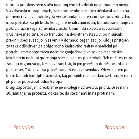
morajo po obveznem stažu najmanj eno leto delati na primarnem nivoju.
Vsi zdravniki morajo dojeti, kako pomembno je imeti učinkovit sistem na
primerni ravni, za bolnike, za ves sekundarni in terciarni sektor v zdravstvu
in za politike. Ko jih bodo kolegi prenehali zaničevati, bo tudi zanimanje za
poklic družinskega zdravnika zrastlo. Upam, da so že vsi specializanti
družinske medicine, ki so trenutno na dvoletnem stažu v, bolnišnicah,
prekinili specializacijo in se vrnili v domačo organizacijo. Kdo je pristojen
za take odločitve? Za dolgoročno kadrovsko rešitev v medicini pa
potrebujemo dolgoročen načrt dviganja števila vpisov na Medicinsko
fakulteto in načrt razporejanja specializantov po strokah. Teh načrtov ni za
zaupati organizaciji, kjer so zbrani tisti, ki jim je več do dobičkov kot do
pacientov. Taki zavirajo povečevanje števila zdravnikov. Ob vsem tem pa
bo treba tudi temeljito razmisliti, kaj ponuditi medicinskim sestram, ki nam
jih pa res pobira zahodna Evropa.
Dragi zapostavljeni preobremenjeni kolegi v zdravstvu, pridružite se nam
10. januarja na protestu, dokažite, da ste z nami in ne proti nam.
Krmarjenje
←
%naslov
%naslov
→