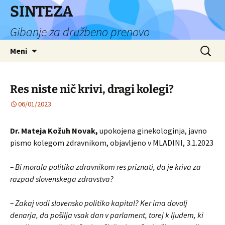
Preskoči
SINTEZA
na
Gibanje za družbeno prenovo
vsebino
Išči:
Meni
Res niste nič krivi, dragi kolegi?
06/01/2023
Dr. Mateja Kožuh Novak,
upokojena ginekologinja, javno
pismo kolegom zdravnikom, objavljeno v MLADINI, 3.1.2023
– Bi morala politika zdravnikom res priznati, da je kriva za
razpad slovenskega zdravstva?
– Zakaj vodi slovensko politiko kapital? Ker ima dovolj
denarja, da pošilja vsak dan v parlament, torej k ljudem, ki