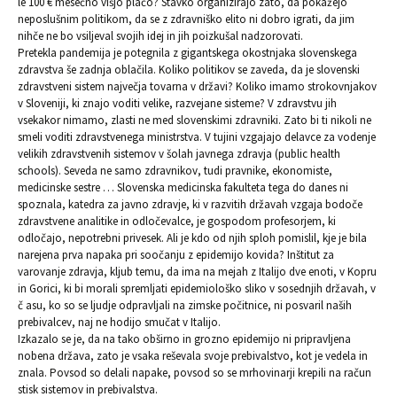
le 100 € mesečno višjo plačo? Stavko organizirajo zato, da pokažejo
neposlušnim politikom, da se z zdravniško elito ni dobro igrati, da jim
nihče ne bo vsiljeval svojih idej in jih poizkušal nadzorovati.
Pretekla pandemija je potegnila z gigantskega okostnjaka slovenskega
zdravstva še zadnja oblačila. Koliko politikov se zaveda, da je slovenski
zdravstveni sistem največja tovarna v državi? Koliko imamo strokovnjakov
v Sloveniji, ki znajo voditi velike, razvejane sisteme? V zdravstvu jih
vsekakor nimamo, zlasti ne med slovenskimi zdravniki. Zato bi ti nikoli ne
smeli voditi zdravstvenega ministrstva. V tujini vzgajajo delavce za vodenje
velikih zdravstvenih sistemov v šolah javnega zdravja (public health
schools). Seveda ne samo zdravnikov, tudi pravnike, ekonomiste,
medicinske sestre … Slovenska medicinska fakulteta tega do danes ni
spoznala, katedra za javno zdravje, ki v razvitih državah vzgaja bodoče
zdravstvene analitike in odločevalce, je gospodom profesorjem, ki
odločajo, nepotrebni privesek. Ali je kdo od njih sploh pomislil, kje je bila
narejena prva napaka pri soočanju z epidemijo kovida? Inštitut za
varovanje zdravja, kljub temu, da ima na mejah z Italijo dve enoti, v Kopru
in Gorici, ki bi morali spremljati epidemiološko sliko v sosednjih državah, v
č asu, ko so se ljudje odpravljali na zimske počitnice, ni posvaril naših
prebivalcev, naj ne hodijo smučat v Italijo.
Izkazalo se je, da na tako obširno in grozno epidemijo ni pripravljena
nobena država, zato je vsaka reševala svoje prebivalstvo, kot je vedela in
znala. Povsod so delali napake, povsod so se mrhovinarji krepili na račun
stisk sistemov in prebivalstva.