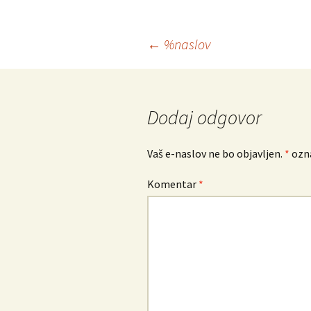
Krmarjenje
←
%naslov
po
prispevkih
Dodaj odgovor
Vaš e-naslov ne bo objavljen.
*
ozna
Komentar
*