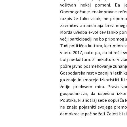
volitvah nekaj pomeni. Da je
Onemogočanje enakopravne refer
razpis že tako visok, ne pripom
zavrnitev amandmaja brez enega 
Morda uvedba e-volitev lahko pom
večji participaciji ne bo pripomogl
Tudi politična kultura, kjer ministe
v letu 2017, nato pa, da bi rešil
bolj ne-kultura. Z nekulturo v vla
požre javno posmehovanje zunanjeg
Gospodarska rast v zadnjih letih ka
ga znajo in zmorejo izkoristiti. Ki s
želijo predvsem miru. Pravo v
gospodarstva, da uspešno izkori
Politika, ki znotraj sebe dopušča l
ne znajo pojasniti svojega premo
demokracije pač ne želi. Želeti bi si