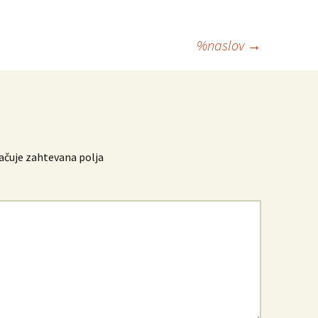
%naslov
→
čuje zahtevana polja