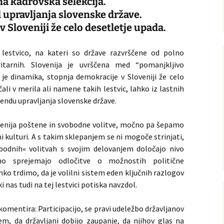
a kadrovska selekcija.
 upravljanja slovenske države.
 Sloveniji že celo desetletje upada.
lestvico, na kateri so države razvrščene od polno
itarnih. Slovenija je uvrščena med “pomanjkljivo
je dinamika, stopnja demokracije v Sloveniji že celo
ali v merila ali namene takih lestvic, lahko iz lastnih
endu upravljanja slovenske države.
enija poštene in svobodne volitve, močno pa šepamo
ični kulturi. A s takim sklepanjem se ni mogoče strinjati,
obodnih« volitvah s svojim delovanjem določajo nivo
dno sprejemajo odločitve o možnostih politične
lahko trdimo, da je volilni sistem eden ključnih razlogov
 nas tudi na tej lestvici potiska navzdol.
komentira: Participacijo, se pravi udeležbo državljanov
tem, da državljani dobijo zaupanje, da njihov glas na