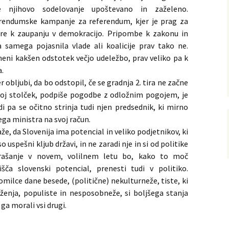
 njihovo sodelovanje upoštevano in zaželeno.
endumske kampanje za referendum, kjer je prag za
ore k zaupanju v demokracijo. Pripombe k zakonu in
samega pojasnila vlade ali koalicije prav tako ne.
eni kakšen odstotek večjo udeležbo, prav veliko pa k
a.
r obljubi, da bo odstopil, če se gradnja 2. tira ne začne
 svoj stolček, podpiše pogodbe z odložnim pogojem, je
di pa se očitno strinja tudi njen predsednik, ki mirno
a ministra na svoj račun.
že, da Slovenija ima potencial in veliko podjetnikov, ki
o uspešni kljub državi, in ne zaradi nje in si od politike
prašanje v novem, volilnem letu bo, kako to moč
šča slovenski potencial, prenesti tudi v politiko.
omilce dane besede, (politične) nekulturneže, tiste, ki
ženja, populiste in nesposobneže, si boljšega stanja
 ga morali vsi drugi.