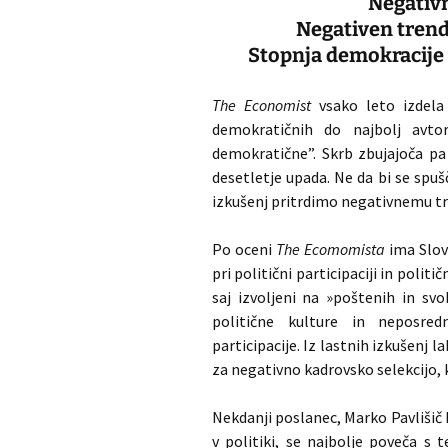
Negativn
Negativen trend
Stopnja demokracije v
The Economist
vsako leto izdela 
demokratičnih do najbolj avtor
demokratične”. Skrb zbujajoča pa 
desetletje upada. Ne da bi se spušč
izkušenj pritrdimo negativnemu tr
Po oceni
The Ecomomista
ima Slov
pri politični participaciji in polit
saj izvoljeni na »poštenih in sv
politične kulture in neposre
participacije. Iz lastnih izkušenj 
za negativno kadrovsko selekcijo, ki
Nekdanji poslanec, Marko Pavlišič 
v politiki, se najbolje poveča s 