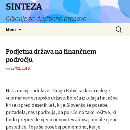
Preskoči
SINTEZA
na
Gibanje za družbeno prenovo
vsebino
Išči:
Meni
Podjetna država na finančnem
področju
27/02/2019
Naš zunanji sodelavec Drago Babič razkriva naloge
»normalne« evropske države. Boleča izkušnja finančne
krize izpred desetih let, ki je Slovenijo še posebej
prizadela, nas spodbuja, da poiščemo take rešitve, ki
bodo preprečile njeno ponovitev ali vsaj omilile njene
posledice. To je še posebej pomembno, ker je