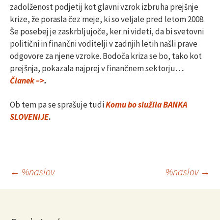
zadolženost podjetij kot glavni vzrok izbruha prejšnje
krize, že porasla čez meje, ki so veljale pred letom 2008.
Še posebej je zaskrbljujoče, ker ni videti, da bi svetovni
politični in finančni voditelji v zadnjih letih našli prave
odgovore za njene vzroke. Bodoča kriza se bo, tako kot
prejšnja, pokazala najprej v finančnem sektorju….
Članek –>
.
Ob tem pa se sprašuje tudi
Komu bo služila BANKA
SLOVENIJE
.
Krmarjenje
←
%naslov
%naslov
→
po
prispevkih