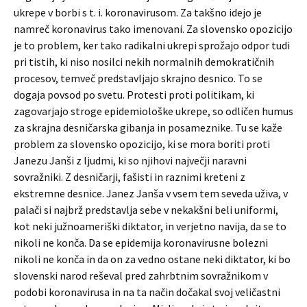
ukrepe v borbi s t. i. koronavirusom. Za takšno idejo je
namreč koronavirus tako imenovani. Za slovensko opozicijo
je to problem, ker tako radikalni ukrepi sprožajo odpor tudi
pri tistih, ki niso nosilci nekih normalnih demokratičnih
procesov, temveč predstavljajo skrajno desnico. To se
dogaja povsod po svetu. Protesti proti politikam, ki
zagovarjajo stroge epidemiološke ukrepe, so odličen humus
za skrajna desničarska gibanja in posameznike. Tu se kaže
problem za slovensko opozicijo, ki se mora boriti proti
Janezu Janši z ljudmi, ki so njihovi največji naravni
sovražniki. Z desničarji, fašisti in raznimi kreteni z
ekstremne desnice. Janez Janša v vsem tem seveda uživa, v
palači si najbrž predstavlja sebe v nekakšni beli uniformi,
kot neki južnoameriški diktator, in verjetno navija, da se to
nikoli ne konča. Da se epidemija koronavirusne bolezni
nikoli ne konča in da on za vedno ostane neki diktator, ki bo
slovenski narod reševal pred zahrbtnim sovražnikom v
podobi koronavirusa in na ta način dočakal svoj veličastni