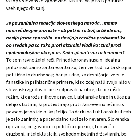
vstop v slovensko zgodovino. Mislim, da je to izpolnitev
vseh njegovih sanj.
Je pa zanimiva reakcija slovenskega naroda. Imamo
namreč dvojne proteste – ob petkih so bolj artikulirani,
nosijo jasna sporočila, naslavljajo različne problematike,
ob sredah pa so tako proti aktualni vladi kot tudi proti
epidemiološkim ukrepom. Kako gledate na ta fenomen?
To sem ravno želel reči. Prihod koronavirusa ni idealna
priložnost samo za Janeza Janšo, temveč tudi za ta skrajna
politična in družbena gibanja z dna, za desničarje, verske
fanatike in psihiatrične primere, ki so zdaj našli svojo nišo v
slovenski zgodovini in se odpravili na ulice, da bi zrušili
režim, ki ogroža njihove pravice. Ljubljanske trge in ulice pa
delijo s tistimi, ki protestirajo proti Janševemu režimu s
povsem jasno idejo, kaj želijo. Ta derbi na ljubljanskih ulicah
je zelo zanimiv, a potencialno tudi zelo nevaren. Slovenska
opozicija, ne govorim o politični opoziciji, temveč o
družbeni, intelektualcih, svobodomiselnih državljanih, bo