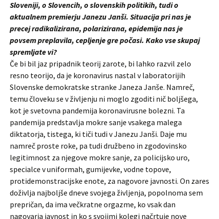
Sloveniji, o Slovencih, o slovenskih politikih, tudi o
aktualnem premierju Janezu Janši. Situacija pri nas je
precej radikalizirana, polarizirana, epidemija nas je
povsem preplavila, cepljenje gre počasi. Kako vse skupaj
spremljate vi?
Če bi bil jaz pripadnik teorij zarote, bi lahko razvil zelo
resno teorijo, da je koronavirus nastal v laboratorijih
Slovenske demokratske stranke Janeza Janše. Namreč,
temu človeku se v življenju ni moglo zgoditi nič boljšega,
kot je svetovna pandemija koronavirusne bolezni. Ta
pandemija predstavlja mokre sanje vsakega malega
diktatorja, tistega, ki tiči tudi v Janezu Janši. Daje mu
namreč proste roke, pa tudi družbeno in zgodovinsko
legitimnost za njegove mokre sanje, za policijsko uro,
specialce v uniformah, gumijevke, vodne topove,
protidemonstracijske enote, za nagovore javnosti. On zares
doživlja najboljše dneve svojega življenja, popolnoma sem
prepričan, da ima večkratne orgazme, ko vsak dan
nagovarja javnost in ko s svojimi kolegi načrtuje nove