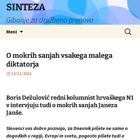
Preskoči
SINTEZA
na
Gibanje za družbeno prenovo
vsebino
Išči:
Meni
O mokrih sanjah vsakega malega
diktatorja
13/11/2021
Boris Dežulović redni kolumnist hrvaškega N1
v intervjuju tudi o mokrih sanjah Janeza
Janše.
Slovenci vas dobro poznajo, za Dnevnik pišete ne samo o
dogodkih v regiji, Evropi in svetu, pogosto pišete tudi o