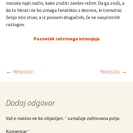
morala najti način, kako zrušiti Janšev režim. Da ga zruši, a
da to hkrati ne bo zmaga fanatikov z desnice, ki trenutno
želijo isto stvar, a iz povsem drugačnih, če ne nasprotnih
razlogov.
Posnetek celotnega intervjuja
Krmarjenje
←
%naslov
%naslov
→
po
prispevkih
Dodaj odgovor
Vaš e-naslov ne bo objavljen.
*
označuje zahtevana polja
Komentar
*