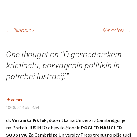
Krmarjenje
←
%naslov
%naslov
→
po
One thought on “
O gospodarskem
prispevkih
kriminalu, pokvarjenih politikih in
potrebni lustraciji
”
admin
18/08/2014 ob 14:54
dr.
Veronika Fikfak
, docentka na Univerzi v Cambridgu, je
na Portalu IUSINFO objavila članek:
POGLED NA UGLED
SODSTVA
. Za Cambridge University Press trenutno piše tudi