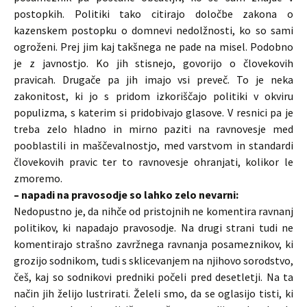
postopkih. Politiki tako citirajo določbe zakona o
kazenskem postopku o domnevi nedolžnosti, ko so sami
ogroženi. Prej jim kaj takšnega ne pade na misel. Podobno
je z javnostjo. Ko jih stisnejo, govorijo o človekovih
pravicah. Drugače pa jih imajo vsi preveč. To je neka
zakonitost, ki jo s pridom izkoriščajo politiki v okviru
populizma, s katerim si pridobivajo glasove. V resnici pa je
treba zelo hladno in mirno paziti na ravnovesje med
pooblastili in maščevalnostjo, med varstvom in standardi
človekovih pravic ter to ravnovesje ohranjati, kolikor le
zmoremo.
– napadi na pravosodje so lahko zelo nevarni:
Nedopustno je, da nihče od pristojnih ne komentira ravnanj
politikov, ki napadajo pravosodje. Na drugi strani tudi ne
komentirajo strašno zavržnega ravnanja posameznikov, ki
grozijo sodnikom, tudi s sklicevanjem na njihovo sorodstvo,
češ, kaj so sodnikovi predniki počeli pred desetletji. Na ta
način jih želijo lustrirati. Želeli smo, da se oglasijo tisti, ki