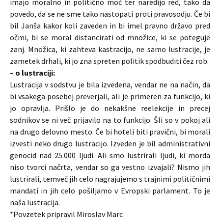
imajo moralno in politično moč ter naredijo red, tako da
povedo, da se ne sme tako nastopati proti pravosodju. Če bi
bil Janša kakor koli zaveden in bi imel pravno državo pred
očmi, bi se moral distancirati od množice, ki se poteguje
zanj. Množica, ki zahteva kastracijo, ne samo lustracije, je
zametek drhali, ki jo zna spreten politik spodbuditi čez rob.
– o lustraciji:
Lustracija v sodstvu je bila izvedena, vendar ne na način, da
bi vsakega posebej preverjali, ali je primeren za funkcijo, ki
jo opravlja. Prišlo je do nekakšne reelekcije in precej
sodnikov se ni več prijavilo na to funkcijo. Šli so v pokoj ali
na drugo delovno mesto. Če bi hoteli biti pravični, bi morali
izvesti neko drugo lustracijo. Izveden je bil administrativni
genocid nad 25.000 ljudi. Ali smo lustrirali ljudi, ki morda
niso tvorci načrta, vendar so ga vestno izvajali? Nismo jih
lustrirali, temveč jih celo nagrajujemo s trajnimi političnimi
mandati in jih celo pošiljamo v Evropski parlament. To je
naša lustracija.
*Povzetek pripravil Miroslav Marc