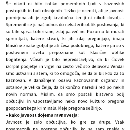
Še nikoli ni bilo toliko pomembnih ljudi v kazenskih
postopkih in tudi obsojenih. Težko je oceniti, ali je javnost
pomirjena ali je zgolj krvoločna ter ji ni nikoli dovolj…
Spremenil se je naš odnos do nekaterih oblik poslovanja, ki
so bile sprva tolerirane, zdaj pa več ne. Pozorno bi morali
spremljati, katere stvari, ki jih zdaj preganjajo, imajo
klasične znake goljufije ali česa podobnega, katere pa so v
poslovnem svetu prepoznane kot klasične oblike
bogatenja. Včasih je bilo nepredstavljivo, da bi človek
izčrpal podjetje in vrgel na cesto več sto delavcev. Vendar
smo ustvarili sistem, ki to omogoča, ne da bi bil kdo za to
kaznovan. V današnjem odzivu kaznovalnih organov in
ustanov je velika želja, da bi končno naredili red po nekih
novih normah. Mislim, da smo postali bistveno bolj
občutljivi in vzpostavljamo neko novo kulturo pregona
gospodarskega kriminala. Meje pregona se širijo.
– kako javnost dojema ravnovesja:
Javnost je zelo občutljiva, ko gre za druge. Vsak
posameznik pa postane občutljiv, ko se sam znajde v