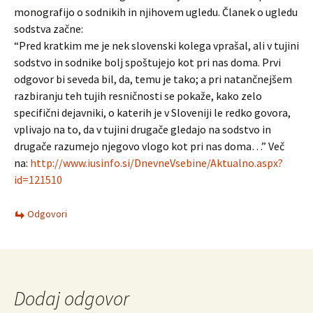
monografijo o sodnikih in njihovem ugledu. Članek o ugledu
sodstva začne:
“Pred kratkim me je nek slovenski kolega vprašal, ali v tujini
sodstvo in sodnike bolj spoštujejo kot pri nas doma. Prvi
odgovor bi seveda bil, da, temu je tako; a pri natančnejšem
razbiranju teh tujih resničnosti se pokaže, kako zelo
specifični dejavniki, o katerih je v Sloveniji le redko govora,
vplivajo na to, da v tujini drugače gledajo na sodstvo in
drugače razumejo njegovo vlogo kot pri nas doma…” Več
na:
http://www.iusinfo.si/DnevneVsebine/Aktualno.aspx?
id=121510
Odgovori
Dodaj odgovor