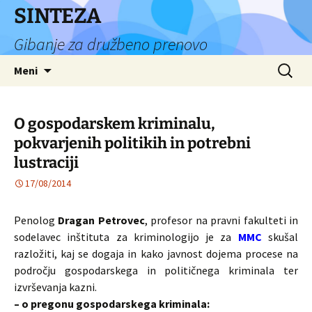
Preskoči
SINTEZA
na
Gibanje za družbeno prenovo
vsebino
Išči:
Meni
O gospodarskem kriminalu,
pokvarjenih politikih in potrebni
lustraciji
17/08/2014
Penolog
Dragan Petrovec
, profesor na pravni fakulteti in
sodelavec inštituta za kriminologijo je za
MMC
skušal
razložiti, kaj se dogaja in kako javnost dojema procese na
področju gospodarskega in političnega kriminala ter
izvrševanja kazni.
– o pregonu gospodarskega kriminala: