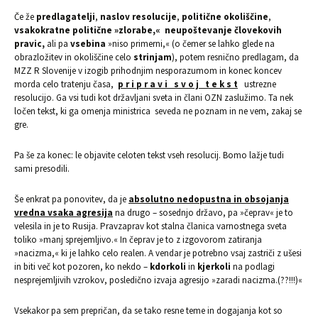
Če že
predlagatelji
,
naslov resolucije
,
politične okoliščine
,
vsakokratne politične »zlorabe,«
neupoštevanje človekovih
pravic,
ali pa
vsebina
»niso primerni,« (o čemer se lahko glede na
obrazložitev in okoliščine celo
strinjam
), potem resnično predlagam, da
MZZ R Slovenije v izogib prihodnjim nesporazumom in konec koncev
morda celo tratenju časa,
p r i p r a v i s v o j t e k s t
ustrezne
resolucijo. Ga vsi tudi kot državljani sveta in člani OZN zaslužimo. Ta nek
ločen tekst, ki ga omenja ministrica seveda ne poznam in ne vem, zakaj se
gre.
Pa še za konec: le objavite celoten tekst vseh resolucij. Bomo lažje tudi
sami presodili.
Še enkrat pa ponovitev, da je
absolutno nedopustna in obsojanja
vredna vsaka agresija
na drugo – sosednjo državo, pa »čeprav« je to
velesila in je to Rusija. Pravzaprav kot stalna članica varnostnega sveta
toliko »manj sprejemljivo.« In čeprav je to z izgovorom zatiranja
»nacizma,« ki je lahko celo realen. A vendar je potrebno vsaj zastriči z ušesi
in biti več kot pozoren, ko nekdo –
kdorkoli
in
kjerkoli
na podlagi
nesprejemljivih vzrokov, posledično izvaja agresijo »zaradi nacizma.(??!!!)«
Vsekakor pa sem prepričan, da se tako resne teme in dogajanja kot so