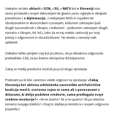
Vsekakor se tako
oblasti
v
OZN,
v
EU,
v
NATU
kot
v Sloveniji
niso
ravno proslavile s svojim delovanjem ter glasno javno oglasile in ukrepale
preventivno (
z diplomacijo
, z neširjenjem NATA in vojaškim ter
obveščevalnim in ekonomskim izzivanjem, kulturnim zatiranjem ljudi
drugih nacionalnosti v Ukrajini, s kulturnim – jezikovnim zatiranjem drugih
narodov v Ukrajini, itd. itd.), tako da se naj vsakdo zadovolji po svoji
presoji z odgovorom in obrazložitvami. Ter seveda z ravnanji vseh
vpletenih.
Vsekakor lahko jemljem vsaj kot pozitivno, da je oblastnica odgovorila
predsedniku ZZB, ne pa dvema običajnima državljanoma.
Zakaj so mediji praviloma molčali pa je že drugo vprašanje.
Predvsem pa bi bilo zanimivo vedeti odgovor na vprašanje:
»Zakaj
Slovenija kot aktivna udeleženka zavezniške antifašistične
koalicije med II. svetovno vojno
ni sama ali v povezavami z
državami, ki delijo podobne vrednote, sama predlagala svojo
vsebino resolucije?«
»Ali ne znamo? Ali si ne upamo? Ali pa resnično
nimamo svojega stališča?« (Vsaj to slednje je ministrica v svojem odgovoru
pojasnila.)