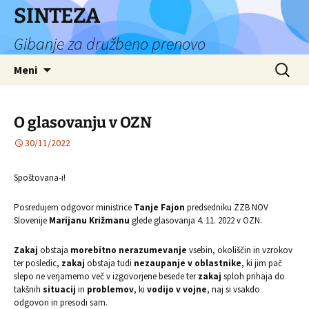
Preskoči
SINTEZA
na
Gibanje za družbeno prenovo
vsebino
Išči:
Meni
O glasovanju v OZN
30/11/2022
Spoštovana-i!
Posredujem odgovor ministrice
Tanje Fajon
predsedniku ZZB NOV
Slovenije
Marijanu Križmanu
glede glasovanja 4. 11. 2022 v OZN.
Zakaj
obstaja
morebitno nerazumevanje
vsebin, okoliščin in vzrokov
ter posledic,
zakaj
obstaja tudi
nezaupanje v oblastnike
, ki jim pač
slepo ne verjamemo več v izgovorjene besede ter
zakaj
sploh prihaja do
takšnih
situacij
in
problemov
, ki
vodijo v vojne
, naj si vsakdo
odgovori in presodi sam.