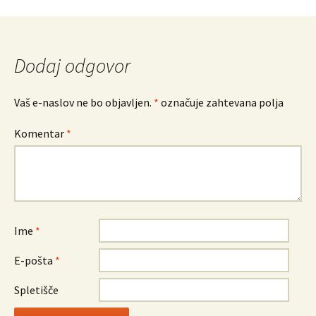
po
prispevkih
Dodaj odgovor
Vaš e-naslov ne bo objavljen.
*
označuje zahtevana polja
Komentar
*
Ime
*
E-pošta
*
Spletišče