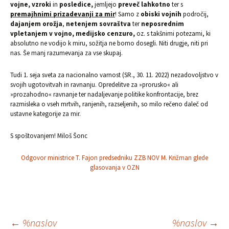
vojne, vzroki
in
posledice,
jemljejo
preveč lahkotno
ter s
premajhnimi prizadevanji za mir
! Samo z
obiski vojnih
področij,
dajanjem orožja
,
netenjem sovraštva
ter
neposrednim
vpletanjem v vojno, medijsko cenzuro,
oz. s takšnimi potezami, ki
absolutno ne vodijo k miru, sožitja ne bomo dosegli. Niti drugje, niti pri
nas. Še manj razumevanja za vse skupaj.
Tudi 1. seja sveta za nacionalno varnost (SR., 30. 11. 2022) nezadovoljstvo v
svojih ugotovitvah in ravnanju. Opredelitve za »prorusko« ali
»prozahodno« ravnanje ter nadaljevanje politike konfrontacije, brez
razmisleka o vseh mrtvih, ranjenih, razseljenih, so milo rečeno daleč od
ustavne kategorije za mir.
S spoštovanjem! Miloš Šonc
Odgovor ministrice T. Fajon predsedniku ZZB NOV M. Križman glede
glasovanja v OZN
Krmarjenje
←
%naslov
%naslov
→