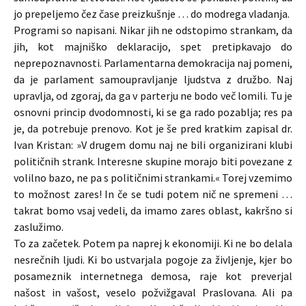
jo prepeljemo čez čase preizkušnje … do modrega vladanja.
Programi so napisani. Nikar jih ne odstopimo strankam, da
jih, kot majniško deklaracijo, spet pretipkavajo do
neprepoznavnosti. Parlamentarna demokracija naj pomeni,
da je parlament samoupravljanje ljudstva z družbo. Naj
upravlja, od zgoraj, da ga v parterju ne bodo več lomili. Tu je
osnovni princip dvodomnosti, ki se ga rado pozablja; res pa
je, da potrebuje prenovo. Kot je še pred kratkim zapisal dr.
Ivan Kristan: »V drugem domu naj ne bili organizirani klubi
političnih strank. Interesne skupine morajo biti povezane z
volilno bazo, ne pa s političnimi strankami.« Torej vzemimo
to možnost zares! In če se tudi potem nič ne spremeni …
takrat bomo vsaj vedeli, da imamo zares oblast, kakršno si
zaslužimo.
To za začetek. Potem pa naprej k ekonomiji. Ki ne bo delala
nesrečnih ljudi. Ki bo ustvarjala pogoje za življenje, kjer bo
posameznik internetnega demosa, raje kot preverjal
našost in vašost, veselo požvižgaval Praslovana. Ali pa