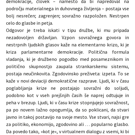
demokracije, človek – namesto da bi napredoval na
področju materialnega in duhovnega življenja – postaja vse
bolj nesrečen; zagrenjen; sovražno razpoložen. Nestrpen
celo do glasbe in petja.
Odgovor je treba iskati v tipu družbe, ki mu pripada
nezadovoljen državljan.
Vzpon sovražnega govora in
nestrpnih ljudskih glasov kaže na elementarno krizo, ki je
kriza parlamentarne demokracije. Politična formula
vladanja, ki je družbeno pogodbo med posameznikom in
politično skupnostjo zaupala strankarskemu sistemu,
postaja neučinkovita. Zgodovinsko preživeta: izpeta. To se
kaže v novi deviaciji demokratične razprave. Ljudi, ki v času
poglabljanja krize ne postajajo sovražni do soljudi,
podobno kot v vseh prejšnjih časih še naprej odtujuje in
peha v brezup. Ljudi, ki v času krize stopnjujejo sovražnost,
pa po novem lažno opogumlja, da so poklicani, da stvari
javno in takoj postavijo na svoje mesto. Vse stvari, najsi gre
za politiko, ekonomijo, zgodovino ali … popularno glasbo.
Da povedo tako, »kot je«, v virtualnem dialogu z vsemi, ki bi