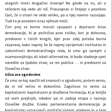
utegnili imeti drugačno mnenje! Ne glede na to, ali o
rečenem kaj vedo ali nič. Pravzaprav si štejejo v posebno
čast, če o stvari ne vedo veliko, pa o njej vseeno razsojajo.
Tudi to je poseben izraz njihove moči.
Čim prej se bomo morali spopasti z dejstvom krize
demokracije, ki je politična prav toliko, kot je duhovna,
predvsem v tistih krogih, kjer prav zdaj poteka burna
razprava, kako naprej. Se še naprej oprijemati institutov in
zakonitosti demokratičnega reda, ki smo ga sprejeli z
osamosvojitvijo; ali iskati alternative, ki bodo vladanje spet
naredile za ljudsko stvar, za res publica … in predvsem za
človečno stvar.
Učna ura zgodovine
Če smo se kaj naučili od znanosti o zgodovini, potem vemo,
da ni nič večno in dokončno. Zagotovo to vemo za
kapitalizem: kapitalizem je družbena formacija, ki je boljša
od vseh prejšnjih, nikakor pa ni zadnja etapa v razvoju
človeške družbe. Enako parlamentarna demokracija: je
kapitalizmu ustrezajoči politični sistem vladanja in v tem