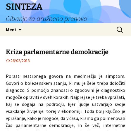
Preskoči
SINTEZA
na
Gibanje za družbeno prenovo
vsebino
Išči:
Meni
Kriza parlamentarne demokracije
26/02/2013
Porast nestrpnega govora na medmrežju je simptom.
Govori o bolezenskem stanju, ki mu je šele treba določiti
diagnozo. S pomočjo znanosti o zgodovini je diagnostiko
mogoče opraviti v dveh korakih. Najprej se je treba vprašati,
kaj se dogaja na področju, kjer ljudje ustvarjajo svoje
vsakdanje življenje: torej v ekonomiji. Toda bolj ključno je
vprašanje, kako je mogoče, da v času, ki smo ga poimenovali
čas parlamentarne demokracije, in še več, internetne