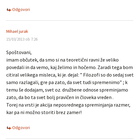
Odgovori
Mihael jurak
15/03/2013 ob 7:26
Spoštovani,
imam občutek, da smo si na teoretični ravni že veliko
povedali in da vemo, kaj želimo in hočemo. Zaradi tega bom
citiral velikega misleca, ki je. dejal: ” Filozofi so do sedaj svet
samo razlagali, gre pa zato, da svet tudi spremenimo” ; k
temu še dodajam, svet oz. družbene odnose spreminjamo
zato, da bo ta svet bolj pravičen in človeka vreden .
Torej na vrsti je akcija neposrednega spreminjanja razmer,
kar pa ni možno storiti brez zamer!
Odgovori