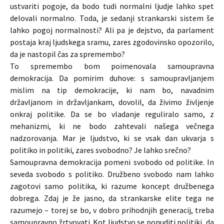
ustvariti pogoje, da bodo tudi normalni ljudje lahko spet
delovali normalno. Toda, je sedanji strankarski sistem še
lahko pogoj normalnosti? Ali pa je dejstvo, da parlament
postaja kraj ljudskega sramu, zares zgodovinsko opozorilo,
da je nastopil čas za spremembo?
To spremembo bom poimenovala samoupravna
demokracija. Da pomirim duhove: s samoupravljanjem
mislim na tip demokracije, ki nam bo, navadnim
državljanom in državljankam, dovolil, da živimo življenje
onkraj politike. Da se bo vladanje reguliralo samo, z
mehanizmi, ki ne bodo zahtevali našega večnega
nadzorovanja. Mar je ljudstvo, ki se vsak dan ukvarja s
politiko in politiki, zares svobodno? Je lahko srečno?
Samoupravna demokracija pomeni svobodo od politike. In
seveda svobodo s politiko. Družbeno svobodo nam lahko
zagotovi samo politika, ki razume koncept družbenega
dobrega. Zdaj je že jasno, da strankarske elite tega ne
razumejo – torej se bo, v dobro prihodnjih generacij, treba
samoupravno žrtvovati. Kot ljudstvo se ponuditi politiki, da