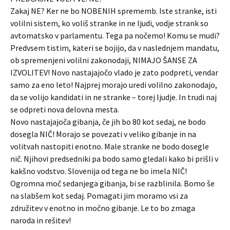
Zakaj NE? Ker ne bo NOBENIH sprememb. Iste stranke, isti
volilni sistem, ko voliš stranke in ne ljudi, vodje strank so
avtomatsko v parlamentu. Tega pa nočemo! Komu se mudi?
Predvsem tistim, kateri se bojijo, da v naslednjem mandatu,
ob spremenjeni volilni zakonodaji, NIMAJO ŠANSE ZA
IZVOLITEV! Novo nastajajočo vlado je zato podpreti, vendar
samo za eno leto! Najprej morajo uredi volilno zakonodajo,
da se volijo kandidati in ne stranke – torej ljudje. In trudi naj
se odpreti nova delovna mesta.
Novo nastajajoča gibanja, če jih bo 80 kot sedaj, ne bodo
dosegla NIČ! Morajo se povezati v veliko gibanje in na
volitvah nastopiti enotno. Male stranke ne bodo dosegle
nič. Njihovi predsedniki pa bodo samo gledali kako bi prišli v
kakšno vodstvo. Slovenija od tega ne bo imela NIČ!
Ogromna moč sedanjega gibanja, bi se razblinila. Bomo še
na slabšem kot sedaj. Pomagati jim moramo vsi za
združitev v enotno in močno gibanje. Le to bo zmaga
naroda in rešitev!