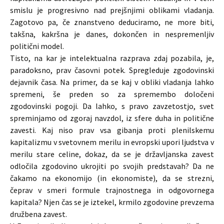
smislu je progresivno nad prejšnjimi oblikami vladanja.
Zagotovo pa, če znanstveno deduciramo, ne more biti,
takšna, kakršna je danes, dokončen in nespremenljiv
politični model.
Tisto, na kar je intelektualna razprava zdaj pozabila, je,
paradoksno, prav časovni potek. Spregleduje zgodovinski
dejavnik časa. Na primer, da se kaj v obliki vladanja lahko
spremeni, še preden so za spremembo določeni
zgodovinski pogoji. Da lahko, s pravo zavzetostjo, svet
spreminjamo od zgoraj navzdol, iz sfere duha in politične
zavesti. Kaj niso prav vsa gibanja proti plenilskemu
kapitalizmu v svetovnem merilu in evropski upori ljudstva v
merilu stare celine, dokaz, da se je državljanska zavest
odločila zgodovino ukrojiti po svojih predstavah? Da ne
čakamo na ekonomijo (in ekonomiste), da se strezni,
čeprav v smeri formule trajnostnega in odgovornega
kapitala? Njen čas se je iztekel, krmilo zgodovine prevzema
družbena zavest.