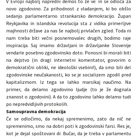
V Evropi najbolj napredni demos to že ve: in se odloča za
novo zgodovino. Za prihodnost z vladanjem, ki bo obšlo
sedanjo parlamentarno strankarsko demokracijo. Župan
Reykjavika in islandska revolucija sta z vidika primerljive
majhnosti države za nas še najbolj privlačen zgled. Toda ni
nam treba biti večni posnemovalec drugih, bodimo raje
inspiracija. Saj imamo državljani in državljanke Slovenije
vendarle posebno zgodovinsko doto. Ponosni bi morali biti
na dejstvo (in dragi internetni komentator, govorim o
demokratični obliki, ne ideološki vsebini!), da smo bili del
zgodovinske neučakanosti, ko se je socializem zgodil pred
kapitalizmom. Iz tega se lahko marsikaj naučimo. Na
primer, da delamo zgodovino ljudje (to je že dognala
znanost o zgodovini). A da to zgodovino lahko delamo tudi
po nepredvidljivih protokolih.
Samoupravna demokracija
Če se odločimo, da nekaj spremenimo, zato da nič ne
spremenimo, smo na dobri poti k zgodovinski farsi. Res je,
kot je dejal spoštovani dr. Bučar, da je treba v parlamentu