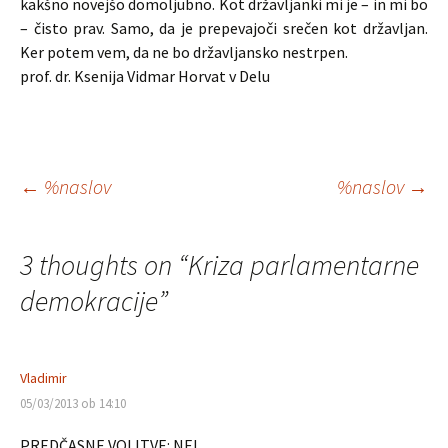
kakšno novejšo domoljubno. Kot državljanki mi je – in mi bo
– čisto prav. Samo, da je prepevajoči srečen kot državljan.
Ker potem vem, da ne bo državljansko nestrpen.
prof. dr. Ksenija Vidmar Horvat v Delu
Krmarjenje
←
%naslov
%naslov
→
po
3 thoughts on “
Kriza parlamentarne
prispevkih
demokracije
”
Vladimir
05/03/2013 ob 14:10
PREDČASNE VOLITVE: NE!